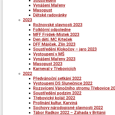
Soustředění
Vynášení Mařeny
Masopust
Dětské radovánky
2023
Rožnovské slavnosti 2023
Folklórní odpoledne
MFF Frýdek-Místek 2023
Den dětí, MC Krteček
DFF Májíček, Zlín 2023
Soustředění Klokočov – jaro 2023
Vystoupení v MŠ
Vynášení Mařeny 2023
Masopust 2023
Karneval v Třebovicích
2022
Předvánoční setkání 2022
Vystoupení DS Slunečnice 2022
Rozsvícení Vánočního stromu Třebovice 2
Soustředění podzim 2022
Třebovický koláč 2022
Prolínání kultur, Karviná
Sochovy národopisné slavnosti 2022
Tábor Radkov 2022 – Záhada v Británii