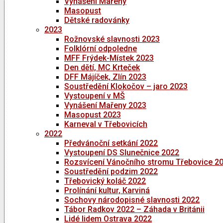
Vynášení Mařeny
Masopust
Dětské radovánky
2023
Rožnovské slavnosti 2023
Folklórní odpoledne
MFF Frýdek-Místek 2023
Den dětí, MC Krteček
DFF Májíček, Zlín 2023
Soustředění Klokočov – jaro 2023
Vystoupení v MŠ
Vynášení Mařeny 2023
Masopust 2023
Karneval v Třebovicích
2022
Předvánoční setkání 2022
Vystoupení DS Slunečnice 2022
Rozsvícení Vánočního stromu Třebovice 2
Soustředění podzim 2022
Třebovický koláč 2022
Prolínání kultur, Karviná
Sochovy národopisné slavnosti 2022
Tábor Radkov 2022 – Záhada v Británii
Lidé lidem Ostrava 2022