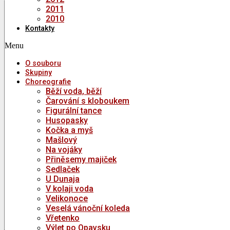
2011
2010
Kontakty
Menu
O souboru
Skupiny
Choreografie
Běží voda, běží
Čarování s kloboukem
Figurální tance
Husopasky
Kočka a myš
Mašlový
Na vojáky
Přiněsemy majiček
Sedlaček
U Dunaja
V kolaji voda
Velikonoce
Veselá vánoční koleda
Vřetenko
Výlet po Opavsku