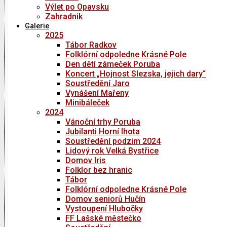
Výlet po Opavsku
Zahradnik
Galerie
2025
Tábor Radkov
Folklórní odpoledne Krásné Pole
Den dětí zámeček Poruba
Koncert „Hojnost Slezska, jejich dary“
Soustředění Jaro
Vynášení Mařeny
Minibáleček
2024
Vánoční trhy Poruba
Jubilanti Horní lhota
Soustředění podzim 2024
Lidový rok Velká Bystřice
Domov Iris
Folklor bez hranic
Tábor
Folklórní odpoledne Krásné Pole
Domov seniorů Hučín
Vystoupení Hlubočky
FF Lašské městečko