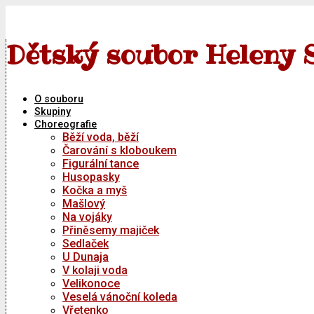
Skip
to
content
Dětský soubor Heleny 
O souboru
Skupiny
Choreografie
Běží voda, běží
Čarování s kloboukem
Figurální tance
Husopasky
Kočka a myš
Mašlový
Na vojáky
Přiněsemy majiček
Sedlaček
U Dunaja
V kolaji voda
Velikonoce
Veselá vánoční koleda
Vřetenko