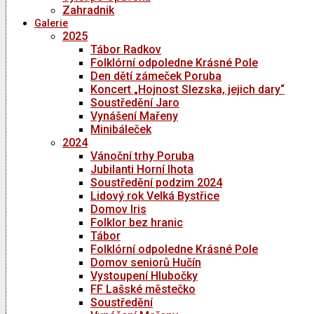
Zahradnik
Galerie
2025
Tábor Radkov
Folklórní odpoledne Krásné Pole
Den dětí zámeček Poruba
Koncert „Hojnost Slezska, jejich dary“
Soustředění Jaro
Vynášení Mařeny
Minibáleček
2024
Vánoční trhy Poruba
Jubilanti Horní lhota
Soustředění podzim 2024
Lidový rok Velká Bystřice
Domov Iris
Folklor bez hranic
Tábor
Folklórní odpoledne Krásné Pole
Domov seniorů Hučín
Vystoupení Hlubočky
FF Lašské městečko
Soustředění