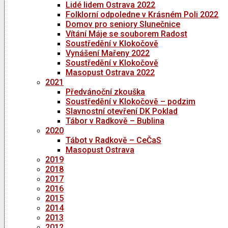
Lidé lidem Ostrava 2022
Folklorní odpoledne v Krásném Poli 2022
Domov pro seniory Slunečnice
Vítání Máje se souborem Radost
Soustředění v Klokočově
Vynášení Mařeny 2022
Soustředění v Klokočově
Masopust Ostrava 2022
2021
Předvánoční zkouška
Soustředění v Klokočově – podzim
Slavnostní otevření DK Poklad
Tábor v Radkově – Bublina
2020
Tábot v Radkově – CeČaS
Masopust Ostrava
2019
2018
2017
2016
2015
2014
2013
2012