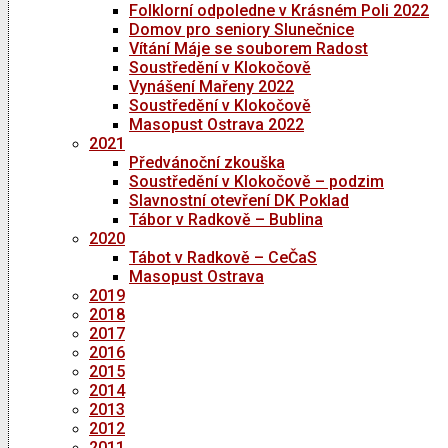
Folklorní odpoledne v Krásném Poli 2022
Domov pro seniory Slunečnice
Vítání Máje se souborem Radost
Soustředění v Klokočově
Vynášení Mařeny 2022
Soustředění v Klokočově
Masopust Ostrava 2022
2021
Předvánoční zkouška
Soustředění v Klokočově – podzim
Slavnostní otevření DK Poklad
Tábor v Radkově – Bublina
2020
Tábot v Radkově – CeČaS
Masopust Ostrava
2019
2018
2017
2016
2015
2014
2013
2012
2011