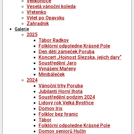
Velikonoce
Veselá vánoční koleda
Vřetenko
Výlet po Opavsku
Zahradnik
Galerie
2025
Tábor Radkov
Folklórní odpoledne Krásné Pole
Den dětí zámeček Poruba
Koncert „Hojnost Slezska, jejich dary“
Soustředění Jaro
Vynášení Mařeny
Minibáleček
2024
Vánoční trhy Poruba
Jubilanti Horní lhota
Soustředění podzim 2024
Lidový rok Velká Bystřice
Domov Iris
Folklor bez hranic
Tábor
Folklórní odpoledne Krásné Pole
Domov seniorů Hučín