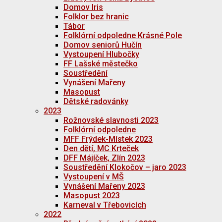
Domov Iris
Folklor bez hranic
Tábor
Folklórní odpoledne Krásné Pole
Domov seniorů Hučín
Vystoupení Hlubočky
FF Lašské městečko
Soustředění
Vynášení Mařeny
Masopust
Dětské radovánky
2023
Rožnovské slavnosti 2023
Folklórní odpoledne
MFF Frýdek-Místek 2023
Den dětí, MC Krteček
DFF Májíček, Zlín 2023
Soustředění Klokočov – jaro 2023
Vystoupení v MŠ
Vynášení Mařeny 2023
Masopust 2023
Karneval v Třebovicích
2022