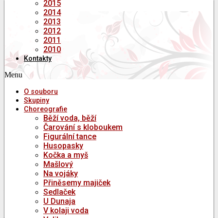
2015
2014
2013
2012
2011
2010
Kontakty
Menu
O souboru
Skupiny
Choreografie
Běží voda, běží
Čarování s kloboukem
Figurální tance
Husopasky
Kočka a myš
Mašlový
Na vojáky
Přiněsemy majiček
Sedlaček
U Dunaja
V kolaji voda