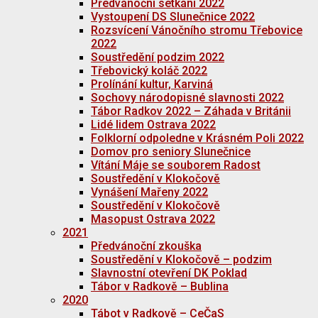
Předvánoční setkání 2022
Vystoupení DS Slunečnice 2022
Rozsvícení Vánočního stromu Třebovice
2022
Soustředění podzim 2022
Třebovický koláč 2022
Prolínání kultur, Karviná
Sochovy národopisné slavnosti 2022
Tábor Radkov 2022 – Záhada v Británii
Lidé lidem Ostrava 2022
Folklorní odpoledne v Krásném Poli 2022
Domov pro seniory Slunečnice
Vítání Máje se souborem Radost
Soustředění v Klokočově
Vynášení Mařeny 2022
Soustředění v Klokočově
Masopust Ostrava 2022
2021
Předvánoční zkouška
Soustředění v Klokočově – podzim
Slavnostní otevření DK Poklad
Tábor v Radkově – Bublina
2020
Tábot v Radkově – CeČaS