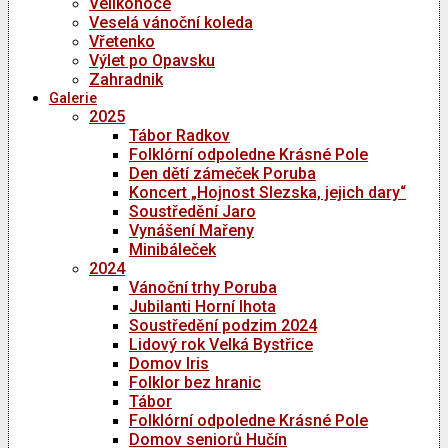
Velikonoce
Veselá vánoční koleda
Vřetenko
Výlet po Opavsku
Zahradnik
Galerie
2025
Tábor Radkov
Folklórní odpoledne Krásné Pole
Den dětí zámeček Poruba
Koncert „Hojnost Slezska, jejich dary“
Soustředění Jaro
Vynášení Mařeny
Minibáleček
2024
Vánoční trhy Poruba
Jubilanti Horní lhota
Soustředění podzim 2024
Lidový rok Velká Bystřice
Domov Iris
Folklor bez hranic
Tábor
Folklórní odpoledne Krásné Pole
Domov seniorů Hučín