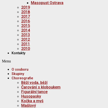
Masopust Ostrava
2019
2018
2017
2016
2015
2014
2013
2012
2011
2010
Kontakty
Menu
O souboru
Skupiny
Choreografie
Běží voda, běží
Čarování s kloboukem
Figurální tance
Husopasky
Kočka a myš
Mašlový