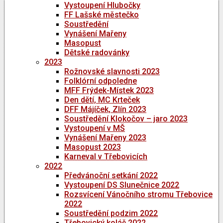
Vystoupení Hlubočky
FF Lašské městečko
Soustředění
Vynášení Mařeny
Masopust
Dětské radovánky
2023
Rožnovské slavnosti 2023
Folklórní odpoledne
MFF Frýdek-Místek 2023
Den dětí, MC Krteček
DFF Májíček, Zlín 2023
Soustředění Klokočov – jaro 2023
Vystoupení v MŠ
Vynášení Mařeny 2023
Masopust 2023
Karneval v Třebovicích
2022
Předvánoční setkání 2022
Vystoupení DS Slunečnice 2022
Rozsvícení Vánočního stromu Třebovice
2022
Soustředění podzim 2022
Třebovický koláč 2022