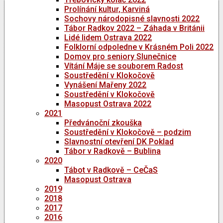
Prolínání kultur, Karviná
Sochovy národopisné slavnosti 2022
Tábor Radkov 2022 – Záhada v Británii
Lidé lidem Ostrava 2022
Folklorní odpoledne v Krásném Poli 2022
Domov pro seniory Slunečnice
Vítání Máje se souborem Radost
Soustředění v Klokočově
Vynášení Mařeny 2022
Soustředění v Klokočově
Masopust Ostrava 2022
2021
Předvánoční zkouška
Soustředění v Klokočově – podzim
Slavnostní otevření DK Poklad
Tábor v Radkově – Bublina
2020
Tábot v Radkově – CeČaS
Masopust Ostrava
2019
2018
2017
2016