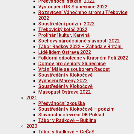
Předvánoční setkání 2022
Vystoupení DS Slunečnice 2022
Rozsvícení Vánočního stromu Třebovice
2022
Soustředění podzim 2022
Třebovický koláč 2022
Prolínání kultur, Karviná
Sochovy národopisné slavnosti 2022
Tábor Radkov 2022 – Záhada v Británii
Lidé lidem Ostrava 2022
Folklorní odpoledne v Krásném Poli 2022
Domov pro seniory Slunečnice
Vítání Máje se souborem Radost
Soustředění v Klokočově
Vynášení Mařeny 2022
Soustředění v Klokočově
Masopust Ostrava 2022
2021
Předvánoční zkouška
Soustředění v Klokočově – podzim
Slavnostní otevření DK Poklad
Tábor v Radkově – Bublina
2020
Tábot v Radkově – CeČaS