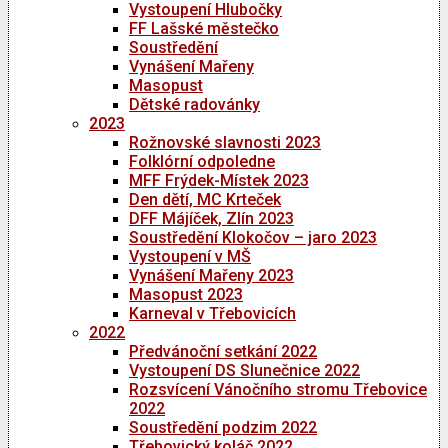
Vystoupení Hlubočky
FF Lašské městečko
Soustředění
Vynášení Mařeny
Masopust
Dětské radovánky
2023
Rožnovské slavnosti 2023
Folklórní odpoledne
MFF Frýdek-Místek 2023
Den dětí, MC Krteček
DFF Májíček, Zlín 2023
Soustředění Klokočov – jaro 2023
Vystoupení v MŠ
Vynášení Mařeny 2023
Masopust 2023
Karneval v Třebovicích
2022
Předvánoční setkání 2022
Vystoupení DS Slunečnice 2022
Rozsvícení Vánočního stromu Třebovice
2022
Soustředění podzim 2022
Třebovický koláč 2022