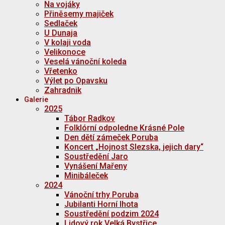
Na vojáky
Přiněsemy majiček
Sedlaček
U Dunaja
V kolaji voda
Velikonoce
Veselá vánoční koleda
Vřetenko
Výlet po Opavsku
Zahradnik
Galerie
2025
Tábor Radkov
Folklórní odpoledne Krásné Pole
Den dětí zámeček Poruba
Koncert „Hojnost Slezska, jejich dary“
Soustředění Jaro
Vynášení Mařeny
Minibáleček
2024
Vánoční trhy Poruba
Jubilanti Horní lhota
Soustředění podzim 2024
Lidový rok Velká Bystřice