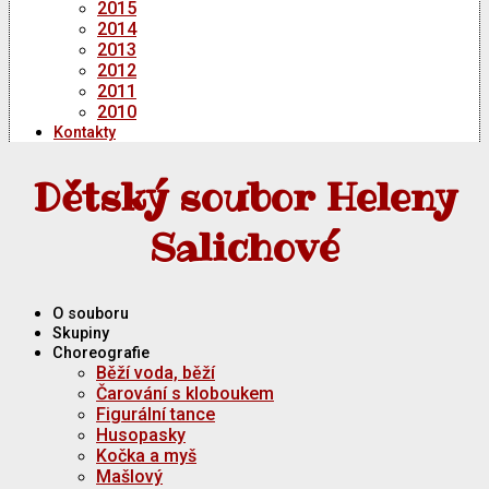
2015
2014
2013
2012
2011
2010
Kontakty
Dětský soubor Heleny
Salichové
O souboru
Skupiny
Choreografie
Běží voda, běží
Čarování s kloboukem
Figurální tance
Husopasky
Kočka a myš
Mašlový