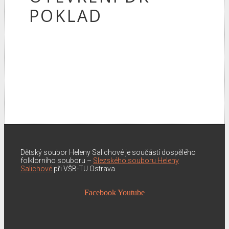
POKLAD
Dětský soubor Heleny Salichové je součástí dospělého
folklorního souboru –
Slezského souboru Heleny
Salichové
při VŠB-TU Ostrava.
Facebook
Youtube