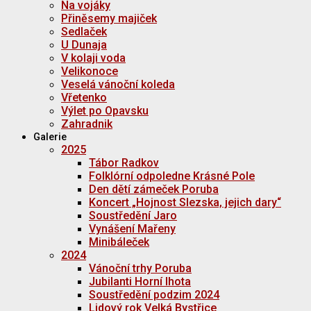
Na vojáky
Přiněsemy majiček
Sedlaček
U Dunaja
V kolaji voda
Velikonoce
Veselá vánoční koleda
Vřetenko
Výlet po Opavsku
Zahradnik
Galerie
2025
Tábor Radkov
Folklórní odpoledne Krásné Pole
Den dětí zámeček Poruba
Koncert „Hojnost Slezska, jejich dary“
Soustředění Jaro
Vynášení Mařeny
Minibáleček
2024
Vánoční trhy Poruba
Jubilanti Horní lhota
Soustředění podzim 2024
Lidový rok Velká Bystřice