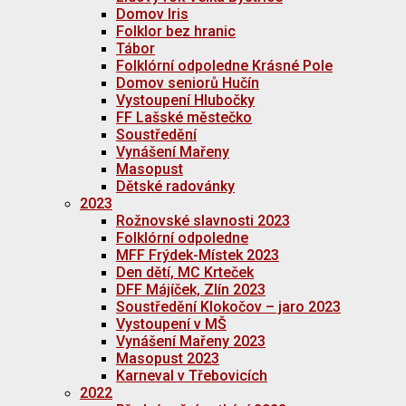
Domov Iris
Folklor bez hranic
Tábor
Folklórní odpoledne Krásné Pole
Domov seniorů Hučín
Vystoupení Hlubočky
FF Lašské městečko
Soustředění
Vynášení Mařeny
Masopust
Dětské radovánky
2023
Rožnovské slavnosti 2023
Folklórní odpoledne
MFF Frýdek-Místek 2023
Den dětí, MC Krteček
DFF Májíček, Zlín 2023
Soustředění Klokočov – jaro 2023
Vystoupení v MŠ
Vynášení Mařeny 2023
Masopust 2023
Karneval v Třebovicích
2022