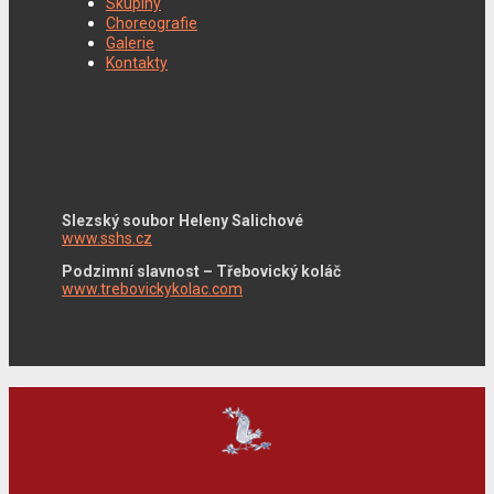
Skupiny
Choreografie
Galerie
Kontakty
Slezský soubor Heleny Salichové
www.sshs.cz
Podzimní slavnost – Třebovický koláč
www.trebovickykolac.com