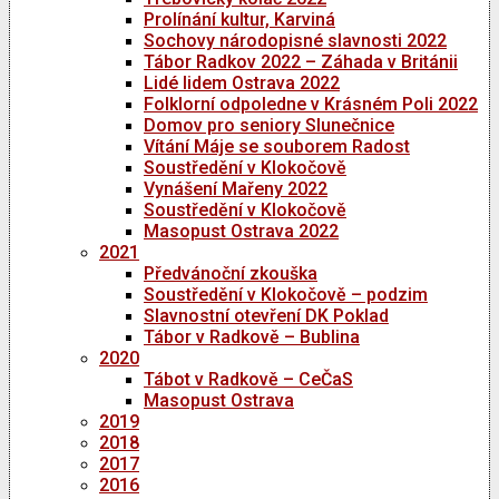
Prolínání kultur, Karviná
Sochovy národopisné slavnosti 2022
Tábor Radkov 2022 – Záhada v Británii
Lidé lidem Ostrava 2022
Folklorní odpoledne v Krásném Poli 2022
Domov pro seniory Slunečnice
Vítání Máje se souborem Radost
Soustředění v Klokočově
Vynášení Mařeny 2022
Soustředění v Klokočově
Masopust Ostrava 2022
2021
Předvánoční zkouška
Soustředění v Klokočově – podzim
Slavnostní otevření DK Poklad
Tábor v Radkově – Bublina
2020
Tábot v Radkově – CeČaS
Masopust Ostrava
2019
2018
2017
2016