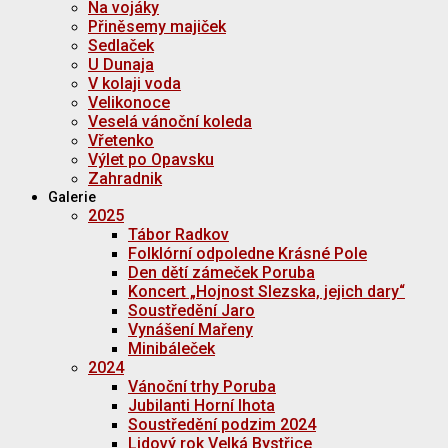
Na vojáky
Přiněsemy majiček
Sedlaček
U Dunaja
V kolaji voda
Velikonoce
Veselá vánoční koleda
Vřetenko
Výlet po Opavsku
Zahradnik
Galerie
2025
Tábor Radkov
Folklórní odpoledne Krásné Pole
Den dětí zámeček Poruba
Koncert „Hojnost Slezska, jejich dary“
Soustředění Jaro
Vynášení Mařeny
Minibáleček
2024
Vánoční trhy Poruba
Jubilanti Horní lhota
Soustředění podzim 2024
Lidový rok Velká Bystřice