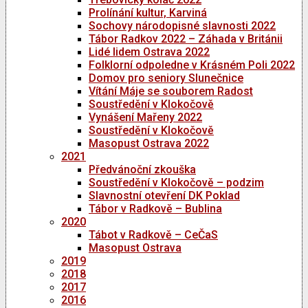
Prolínání kultur, Karviná
Sochovy národopisné slavnosti 2022
Tábor Radkov 2022 – Záhada v Británii
Lidé lidem Ostrava 2022
Folklorní odpoledne v Krásném Poli 2022
Domov pro seniory Slunečnice
Vítání Máje se souborem Radost
Soustředění v Klokočově
Vynášení Mařeny 2022
Soustředění v Klokočově
Masopust Ostrava 2022
2021
Předvánoční zkouška
Soustředění v Klokočově – podzim
Slavnostní otevření DK Poklad
Tábor v Radkově – Bublina
2020
Tábot v Radkově – CeČaS
Masopust Ostrava
2019
2018
2017
2016