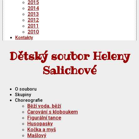
2015
2014
2013
2012
2011
2010
Kontakty
Dětský soubor Heleny
Salichové
O souboru
Skupiny
Choreografie
Běží voda, běží
Čarování s kloboukem
Figurální tance
Husopasky
Kočka a myš
Mašlový