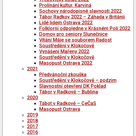
Prolínání kultur, Karviná
Sochovy národopisné slavnosti 2022
Tábor Radkov 2022 – Záhada v Británii
Lidé lidem Ostrava 2022
Folklorní odpoledne v Krásném Poli 2022
Domov pro seniory Slunečnice
Vítání Máje se souborem Radost
Soustředění v Klokočově
Vynášení Mařeny 2022
Soustředění v Klokočově
Masopust Ostrava 2022
2021
Předvánoční zkouška
Soustředění v Klokočově – podzim
Slavnostní otevření DK Poklad
Tábor v Radkově – Bublina
2020
Tábot v Radkově – CeČaS
Masopust Ostrava
2019
2018
2017
2016