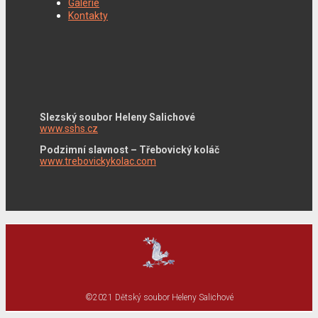
Galerie
Kontakty
Slezský soubor Heleny Salichové
www.sshs.cz
Podzimní slavnost – Třebovický koláč
www.trebovickykolac.com
©2021 Dětský soubor Heleny Salichové