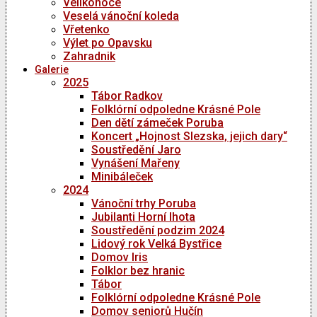
Velikonoce
Veselá vánoční koleda
Vřetenko
Výlet po Opavsku
Zahradnik
Galerie
2025
Tábor Radkov
Folklórní odpoledne Krásné Pole
Den dětí zámeček Poruba
Koncert „Hojnost Slezska, jejich dary“
Soustředění Jaro
Vynášení Mařeny
Minibáleček
2024
Vánoční trhy Poruba
Jubilanti Horní lhota
Soustředění podzim 2024
Lidový rok Velká Bystřice
Domov Iris
Folklor bez hranic
Tábor
Folklórní odpoledne Krásné Pole
Domov seniorů Hučín