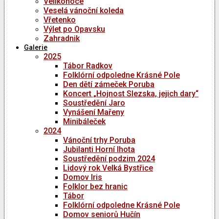
Velikonoce
Veselá vánoční koleda
Vřetenko
Výlet po Opavsku
Zahradnik
Galerie
2025
Tábor Radkov
Folklórní odpoledne Krásné Pole
Den dětí zámeček Poruba
Koncert „Hojnost Slezska, jejich dary“
Soustředění Jaro
Vynášení Mařeny
Minibáleček
2024
Vánoční trhy Poruba
Jubilanti Horní lhota
Soustředění podzim 2024
Lidový rok Velká Bystřice
Domov Iris
Folklor bez hranic
Tábor
Folklórní odpoledne Krásné Pole
Domov seniorů Hučín