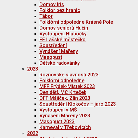
Domov Iris
Folklor bez hranic
Tábor
Folklórní odpoledne Krásné Pole
Domov seniorů Hučín
Vystoupení Hlubočky
FF Lašské městečko
Soustředění
Vynášení Mařeny
Masopust
Dětské radovánky
2023
Rožnovské slavnosti 2023
Folklórní odpoledne
MFF Frýdek-Místek 2023
Den dětí, MC Krteček
DFF Májíček, Zlín 2023
Soustředění Klokočov – jaro 2023
Vystoupení v MŠ
Vynášení Mařeny 2023
Masopust 2023
Karneval v Třebovicích
2022