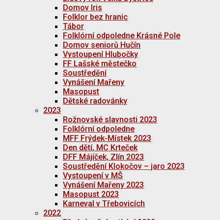
Domov Iris
Folklor bez hranic
Tábor
Folklórní odpoledne Krásné Pole
Domov seniorů Hučín
Vystoupení Hlubočky
FF Lašské městečko
Soustředění
Vynášení Mařeny
Masopust
Dětské radovánky
2023
Rožnovské slavnosti 2023
Folklórní odpoledne
MFF Frýdek-Místek 2023
Den dětí, MC Krteček
DFF Májíček, Zlín 2023
Soustředění Klokočov – jaro 2023
Vystoupení v MŠ
Vynášení Mařeny 2023
Masopust 2023
Karneval v Třebovicích
2022