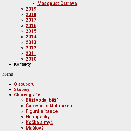
Masopust Ostrava
2019
2018
2017
2016
2015
2014
2013
2012
2011
2010
Kontakty
Menu
O souboru
Skupiny
Choreografie
Běží voda, běží
Čarování s kloboukem
Figurální tance
Husopasky
Kočka a myš
Mašlový