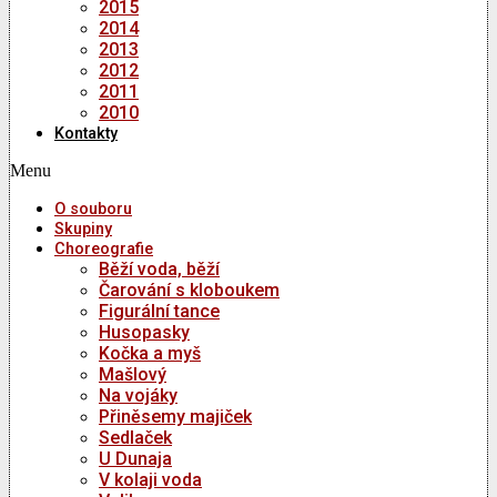
2015
2014
2013
2012
2011
2010
Kontakty
Menu
O souboru
Skupiny
Choreografie
Běží voda, běží
Čarování s kloboukem
Figurální tance
Husopasky
Kočka a myš
Mašlový
Na vojáky
Přiněsemy majiček
Sedlaček
U Dunaja
V kolaji voda