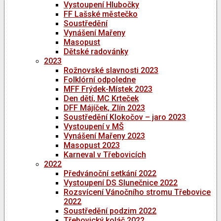
Vystoupení Hlubočky
FF Lašské městečko
Soustředění
Vynášení Mařeny
Masopust
Dětské radovánky
2023
Rožnovské slavnosti 2023
Folklórní odpoledne
MFF Frýdek-Místek 2023
Den dětí, MC Krteček
DFF Májíček, Zlín 2023
Soustředění Klokočov – jaro 2023
Vystoupení v MŠ
Vynášení Mařeny 2023
Masopust 2023
Karneval v Třebovicích
2022
Předvánoční setkání 2022
Vystoupení DS Slunečnice 2022
Rozsvícení Vánočního stromu Třebovice
2022
Soustředění podzim 2022
Třebovický koláč 2022