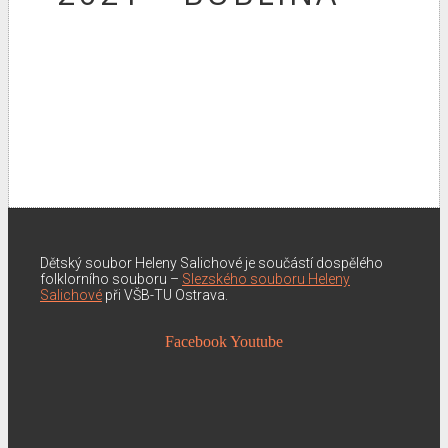
Dětský soubor Heleny Salichové je součástí dospělého
folklorního souboru –
Slezského souboru Heleny
Salichové
při VŠB-TU Ostrava.
Facebook
Youtube