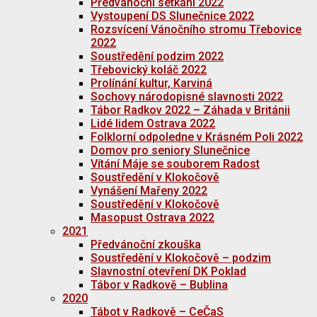
Předvánoční setkání 2022
Vystoupení DS Slunečnice 2022
Rozsvícení Vánočního stromu Třebovice
2022
Soustředění podzim 2022
Třebovický koláč 2022
Prolínání kultur, Karviná
Sochovy národopisné slavnosti 2022
Tábor Radkov 2022 – Záhada v Británii
Lidé lidem Ostrava 2022
Folklorní odpoledne v Krásném Poli 2022
Domov pro seniory Slunečnice
Vítání Máje se souborem Radost
Soustředění v Klokočově
Vynášení Mařeny 2022
Soustředění v Klokočově
Masopust Ostrava 2022
2021
Předvánoční zkouška
Soustředění v Klokočově – podzim
Slavnostní otevření DK Poklad
Tábor v Radkově – Bublina
2020
Tábot v Radkově – CeČaS