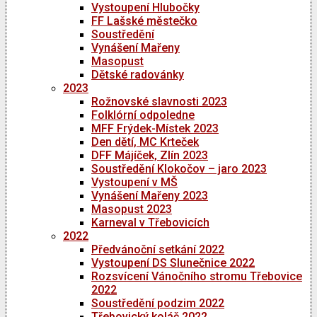
Vystoupení Hlubočky
FF Lašské městečko
Soustředění
Vynášení Mařeny
Masopust
Dětské radovánky
2023
Rožnovské slavnosti 2023
Folklórní odpoledne
MFF Frýdek-Místek 2023
Den dětí, MC Krteček
DFF Májíček, Zlín 2023
Soustředění Klokočov – jaro 2023
Vystoupení v MŠ
Vynášení Mařeny 2023
Masopust 2023
Karneval v Třebovicích
2022
Předvánoční setkání 2022
Vystoupení DS Slunečnice 2022
Rozsvícení Vánočního stromu Třebovice
2022
Soustředění podzim 2022
Třebovický koláč 2022