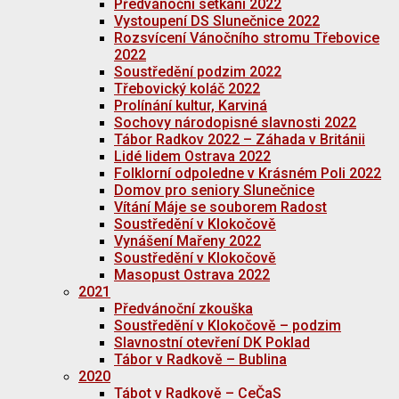
Předvánoční setkání 2022
Vystoupení DS Slunečnice 2022
Rozsvícení Vánočního stromu Třebovice
2022
Soustředění podzim 2022
Třebovický koláč 2022
Prolínání kultur, Karviná
Sochovy národopisné slavnosti 2022
Tábor Radkov 2022 – Záhada v Británii
Lidé lidem Ostrava 2022
Folklorní odpoledne v Krásném Poli 2022
Domov pro seniory Slunečnice
Vítání Máje se souborem Radost
Soustředění v Klokočově
Vynášení Mařeny 2022
Soustředění v Klokočově
Masopust Ostrava 2022
2021
Předvánoční zkouška
Soustředění v Klokočově – podzim
Slavnostní otevření DK Poklad
Tábor v Radkově – Bublina
2020
Tábot v Radkově – CeČaS