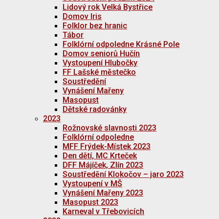
Lidový rok Velká Bystřice
Domov Iris
Folklor bez hranic
Tábor
Folklórní odpoledne Krásné Pole
Domov seniorů Hučín
Vystoupení Hlubočky
FF Lašské městečko
Soustředění
Vynášení Mařeny
Masopust
Dětské radovánky
2023
Rožnovské slavnosti 2023
Folklórní odpoledne
MFF Frýdek-Místek 2023
Den dětí, MC Krteček
DFF Májíček, Zlín 2023
Soustředění Klokočov – jaro 2023
Vystoupení v MŠ
Vynášení Mařeny 2023
Masopust 2023
Karneval v Třebovicích