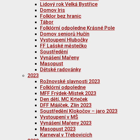
Lidový rok Velká Bystřice
Domov Iris
Folklor bez hranic
Tábor
Folklórní odpoledne Krásné Pole
Domov seniorů Hučín
Vystoupení Hlubočky
FF Lašské městečko
Soustředění
Vynášení Mařeny
Masopust
Dětské radovánky
2023
Rožnovské slavnosti 2023
Folklórní odpoledne
MFF Frýdek-Místek 2023
Den dětí, MC Krteček
DFF Májíček, Zlín 2023
Soustředění Klokočov – jaro 2023
Vystoupení v MŠ
Vynášení Mařeny 2023
Masopust 2023
Karneval v Třebovicích