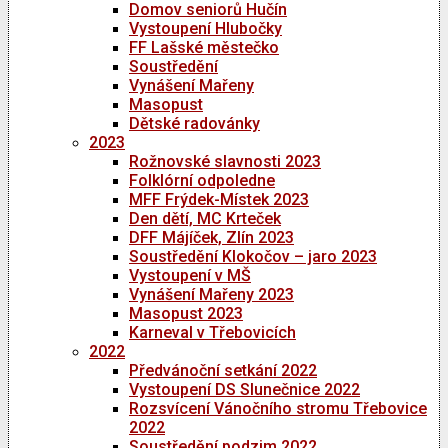
Domov seniorů Hučín
Vystoupení Hlubočky
FF Lašské městečko
Soustředění
Vynášení Mařeny
Masopust
Dětské radovánky
2023
Rožnovské slavnosti 2023
Folklórní odpoledne
MFF Frýdek-Místek 2023
Den dětí, MC Krteček
DFF Májíček, Zlín 2023
Soustředění Klokočov – jaro 2023
Vystoupení v MŠ
Vynášení Mařeny 2023
Masopust 2023
Karneval v Třebovicích
2022
Předvánoční setkání 2022
Vystoupení DS Slunečnice 2022
Rozsvícení Vánočního stromu Třebovice
2022
Soustředění podzim 2022