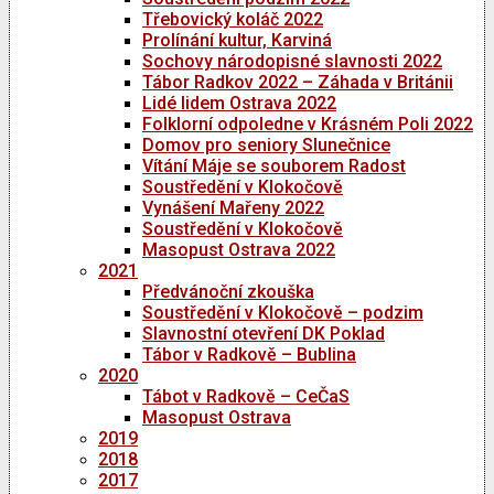
Třebovický koláč 2022
Prolínání kultur, Karviná
Sochovy národopisné slavnosti 2022
Tábor Radkov 2022 – Záhada v Británii
Lidé lidem Ostrava 2022
Folklorní odpoledne v Krásném Poli 2022
Domov pro seniory Slunečnice
Vítání Máje se souborem Radost
Soustředění v Klokočově
Vynášení Mařeny 2022
Soustředění v Klokočově
Masopust Ostrava 2022
2021
Předvánoční zkouška
Soustředění v Klokočově – podzim
Slavnostní otevření DK Poklad
Tábor v Radkově – Bublina
2020
Tábot v Radkově – CeČaS
Masopust Ostrava
2019
2018
2017