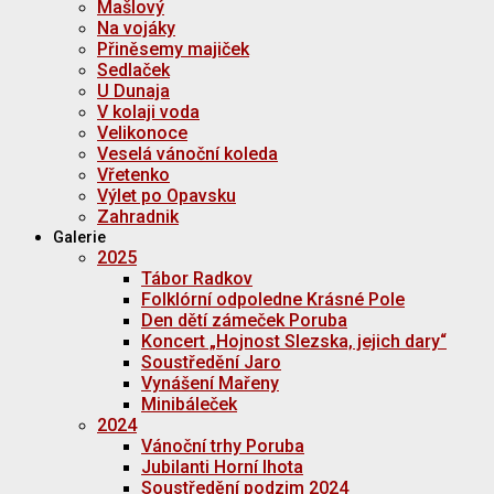
Mašlový
Na vojáky
Přiněsemy majiček
Sedlaček
U Dunaja
V kolaji voda
Velikonoce
Veselá vánoční koleda
Vřetenko
Výlet po Opavsku
Zahradnik
Galerie
2025
Tábor Radkov
Folklórní odpoledne Krásné Pole
Den dětí zámeček Poruba
Koncert „Hojnost Slezska, jejich dary“
Soustředění Jaro
Vynášení Mařeny
Minibáleček
2024
Vánoční trhy Poruba
Jubilanti Horní lhota
Soustředění podzim 2024