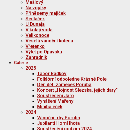
Mašlový
Na vojáky
Přiněsemy majiček
Sedlaček
U Dunaja
V kolaji voda
Velikonoce
Veselá vánoční koleda
Vřetenko
Výlet po Opavsku
Zahradnik
Galerie
2025
Tábor Radkov
Folklórní odpoledne Krásné Pole
Den dětí zámeček Poruba
Koncert „Hojnost Slezska, jejich dary“
Soustředění Jaro
Vynášení Mařeny
Minibáleček
2024
Vánoční trhy Poruba
Jubilanti Horní lhota
Soustředění podzim 2024