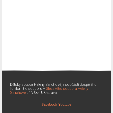
Dětský soubor Heleny Salichové je součástí dospělého
folklorního souboru –
Slezského souboru Heleny
Salichové
při VŠB-TU Ostrava.
Facebook
Youtube