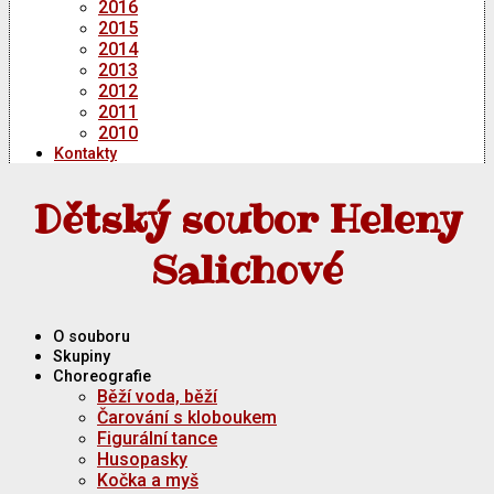
2016
2015
2014
2013
2012
2011
2010
Kontakty
Dětský soubor Heleny
Salichové
O souboru
Skupiny
Choreografie
Běží voda, běží
Čarování s kloboukem
Figurální tance
Husopasky
Kočka a myš