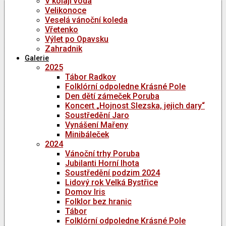
V kolaji voda
Velikonoce
Veselá vánoční koleda
Vřetenko
Výlet po Opavsku
Zahradnik
Galerie
2025
Tábor Radkov
Folklórní odpoledne Krásné Pole
Den dětí zámeček Poruba
Koncert „Hojnost Slezska, jejich dary“
Soustředění Jaro
Vynášení Mařeny
Minibáleček
2024
Vánoční trhy Poruba
Jubilanti Horní lhota
Soustředění podzim 2024
Lidový rok Velká Bystřice
Domov Iris
Folklor bez hranic
Tábor
Folklórní odpoledne Krásné Pole