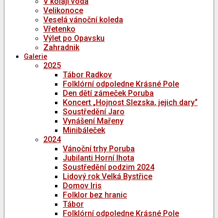
V kolaji voda
Velikonoce
Veselá vánoční koleda
Vřetenko
Výlet po Opavsku
Zahradnik
Galerie
2025
Tábor Radkov
Folklórní odpoledne Krásné Pole
Den dětí zámeček Poruba
Koncert „Hojnost Slezska, jejich dary“
Soustředění Jaro
Vynášení Mařeny
Minibáleček
2024
Vánoční trhy Poruba
Jubilanti Horní lhota
Soustředění podzim 2024
Lidový rok Velká Bystřice
Domov Iris
Folklor bez hranic
Tábor
Folklórní odpoledne Krásné Pole