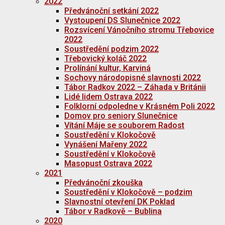
2022
Předvánoční setkání 2022
Vystoupení DS Slunečnice 2022
Rozsvícení Vánočního stromu Třebovice
2022
Soustředění podzim 2022
Třebovický koláč 2022
Prolínání kultur, Karviná
Sochovy národopisné slavnosti 2022
Tábor Radkov 2022 – Záhada v Británii
Lidé lidem Ostrava 2022
Folklorní odpoledne v Krásném Poli 2022
Domov pro seniory Slunečnice
Vítání Máje se souborem Radost
Soustředění v Klokočově
Vynášení Mařeny 2022
Soustředění v Klokočově
Masopust Ostrava 2022
2021
Předvánoční zkouška
Soustředění v Klokočově – podzim
Slavnostní otevření DK Poklad
Tábor v Radkově – Bublina
2020