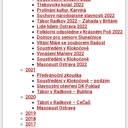
Třebovický koláč 2022
Prolínání kultur, Karviná
Sochovy národopisné slavnosti 2022
Tábor Radkov 2022 – Záhada v Británii
Lidé lidem Ostrava 2022
Folklorní odpoledne v Krásném Poli 2022
Domov pro seniory Slunečnice
Vítání Máje se souborem Radost
Soustředění v Klokočově
Vynášení Mařeny 2022
Soustředění v Klokočově
Masopust Ostrava 2022
2021
Předvánoční zkouška
Soustředění v Klokočově – podzim
Slavnostní otevření DK Poklad
Tábor v Radkově – Bublina
2020
Tábot v Radkově – CeČaS
Masopust Ostrava
2019
2018
2017