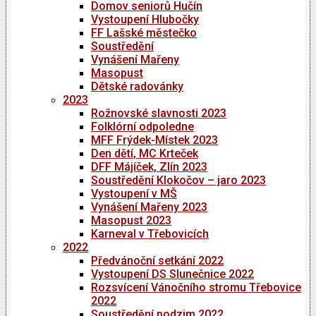
Domov seniorů Hučín
Vystoupení Hlubočky
FF Lašské městečko
Soustředění
Vynášení Mařeny
Masopust
Dětské radovánky
2023
Rožnovské slavnosti 2023
Folklórní odpoledne
MFF Frýdek-Místek 2023
Den dětí, MC Krteček
DFF Májíček, Zlín 2023
Soustředění Klokočov – jaro 2023
Vystoupení v MŠ
Vynášení Mařeny 2023
Masopust 2023
Karneval v Třebovicích
2022
Předvánoční setkání 2022
Vystoupení DS Slunečnice 2022
Rozsvícení Vánočního stromu Třebovice
2022
Soustředění podzim 2022