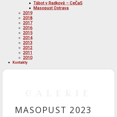
Tábot v Radkově – CeČaS
Masopust Ostrava
2019
2018
2017
2016
2015
2014
2013
2012
2011
2010
Kontakty
GALERIE
MASOPUST 2023