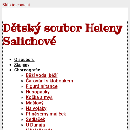
Skip to content
Dětský soubor Heleny
Salichové
O souboru
Skupiny
Choreografie
Běží voda, běží
Čarování s kloboukem
Figurální tance
Husopasky
Kočka a myš
Mašlový
Na vojáky
Přiněsemy majiček
Sedlaček
U Dunaja