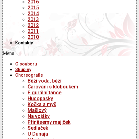
2016
2015
2014
2013
2012
2011
2010
Kontakty
Menu
O souboru
Skupiny
Choreografie
Běží voda, běží
Čarování s kloboukem
Figurální tance
Husopasky
Kočka a myš
Mašlový
Na vojáky
Přiněsemy majiček
Sedlaček
U Dunaja