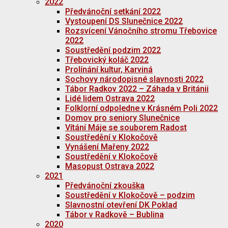
2022
Předvánoční setkání 2022
Vystoupení DS Slunečnice 2022
Rozsvícení Vánočního stromu Třebovice
2022
Soustředění podzim 2022
Třebovický koláč 2022
Prolínání kultur, Karviná
Sochovy národopisné slavnosti 2022
Tábor Radkov 2022 – Záhada v Británii
Lidé lidem Ostrava 2022
Folklorní odpoledne v Krásném Poli 2022
Domov pro seniory Slunečnice
Vítání Máje se souborem Radost
Soustředění v Klokočově
Vynášení Mařeny 2022
Soustředění v Klokočově
Masopust Ostrava 2022
2021
Předvánoční zkouška
Soustředění v Klokočově – podzim
Slavnostní otevření DK Poklad
Tábor v Radkově – Bublina
2020