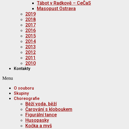
Tábot v Radkově – CeČaS
Masopust Ostrava
2019
2018
2017
2016
2015
2014
2013
2012
2011
2010
Kontakty
Menu
O souboru
Skupiny
Choreografie
Běží voda, běží
Čarování s kloboukem
Figurální tance
Husopasky
Kočka a myš