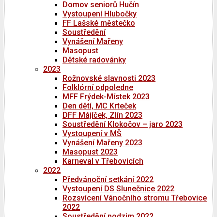
Domov seniorů Hučín
Vystoupení Hlubočky
FF Lašské městečko
Soustředění
Vynášení Mařeny
Masopust
Dětské radovánky
2023
Rožnovské slavnosti 2023
Folklórní odpoledne
MFF Frýdek-Místek 2023
Den dětí, MC Krteček
DFF Májíček, Zlín 2023
Soustředění Klokočov – jaro 2023
Vystoupení v MŠ
Vynášení Mařeny 2023
Masopust 2023
Karneval v Třebovicích
2022
Předvánoční setkání 2022
Vystoupení DS Slunečnice 2022
Rozsvícení Vánočního stromu Třebovice
2022
Soustředění podzim 2022