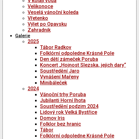
V kolaji voda
Velikonoce
Veselá vánoční koleda
Vřetenko
Výlet po Opavsku
Zahradnik
Galerie
2025
Tábor Radkov
Folklórní odpoledne Krásné Pole
Den dětí zámeček Poruba
Koncert „Hojnost Slezska, jejich dary“
Soustředění Jaro
Vynášení Mařeny
Minibáleček
2024
Vánoční trhy Poruba
Jubilanti Horní lhota
Soustředění podzim 2024
Lidový rok Velká Bystřice
Domov Iris
Folklor bez hranic
Tábor
Folklórní odpoledne Krásné Pole