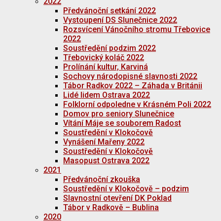
2022
Předvánoční setkání 2022
Vystoupení DS Slunečnice 2022
Rozsvícení Vánočního stromu Třebovice
2022
Soustředění podzim 2022
Třebovický koláč 2022
Prolínání kultur, Karviná
Sochovy národopisné slavnosti 2022
Tábor Radkov 2022 – Záhada v Británii
Lidé lidem Ostrava 2022
Folklorní odpoledne v Krásném Poli 2022
Domov pro seniory Slunečnice
Vítání Máje se souborem Radost
Soustředění v Klokočově
Vynášení Mařeny 2022
Soustředění v Klokočově
Masopust Ostrava 2022
2021
Předvánoční zkouška
Soustředění v Klokočově – podzim
Slavnostní otevření DK Poklad
Tábor v Radkově – Bublina
2020