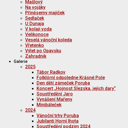
Mašlový
Na vojáky
Přiněsemy majiček
Sedlaček
U Dunaja
V kolaji voda
Velikonoce
Veselá vánoční koleda
Vřetenko
Výlet po Opavsku
Zahradnik
Galerie
2025
Tábor Radkov
Folklórní odpoledne Krásné Pole
Den dětí zámeček Poruba
Koncert „Hojnost Slezska, jejich dary“
Soustředění Jaro
Vynášení Mařeny
Minibáleček
2024
Vánoční trhy Poruba
Jubilanti Horní lhota
Soustředění podzim 2024