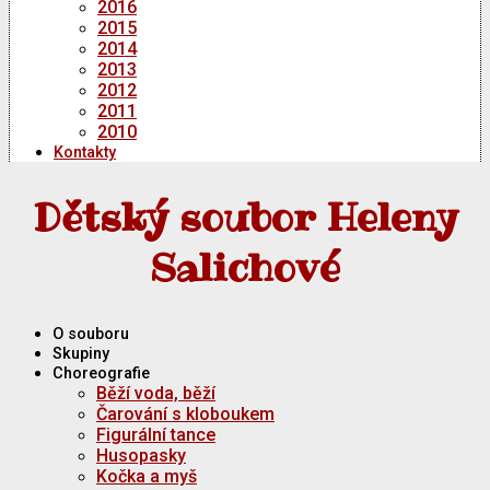
2016
2015
2014
2013
2012
2011
2010
Kontakty
Dětský soubor Heleny
Salichové
O souboru
Skupiny
Choreografie
Běží voda, běží
Čarování s kloboukem
Figurální tance
Husopasky
Kočka a myš