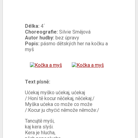
Délka:
4´
Choreografie:
Silvie Smějová
Autor hudby:
bez úpravy
Popis:
pásmo dětských her na kočku a
myš
Text písně:
Ućekaj myško ućekaj, ućekaj
/:Honí tě kocur něćekaj, něćekaj:/
Myška ućeka co može co može
/:Kocur ju chyćić němože němože:/
Tancujtě myši,
kaj kera slyši.
Kera je hlucha,