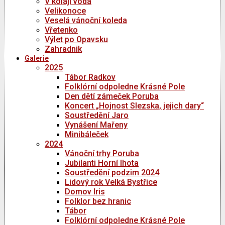
V kolaji voda
Velikonoce
Veselá vánoční koleda
Vřetenko
Výlet po Opavsku
Zahradnik
Galerie
2025
Tábor Radkov
Folklórní odpoledne Krásné Pole
Den dětí zámeček Poruba
Koncert „Hojnost Slezska, jejich dary“
Soustředění Jaro
Vynášení Mařeny
Minibáleček
2024
Vánoční trhy Poruba
Jubilanti Horní lhota
Soustředění podzim 2024
Lidový rok Velká Bystřice
Domov Iris
Folklor bez hranic
Tábor
Folklórní odpoledne Krásné Pole