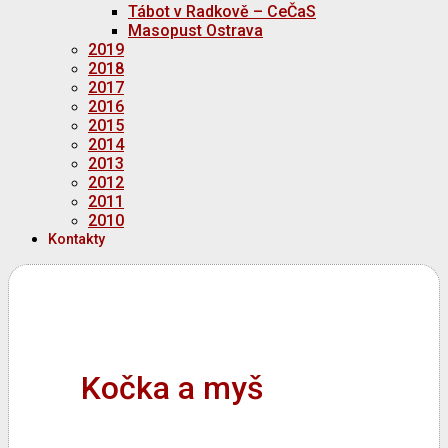
Tábot v Radkově – CeČaS
Masopust Ostrava
2019
2018
2017
2016
2015
2014
2013
2012
2011
2010
Kontakty
Kočka a myš