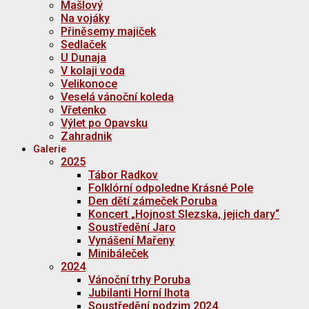
Mašlový
Na vojáky
Přiněsemy majiček
Sedlaček
U Dunaja
V kolaji voda
Velikonoce
Veselá vánoční koleda
Vřetenko
Výlet po Opavsku
Zahradnik
Galerie
2025
Tábor Radkov
Folklórní odpoledne Krásné Pole
Den dětí zámeček Poruba
Koncert „Hojnost Slezska, jejich dary“
Soustředění Jaro
Vynášení Mařeny
Minibáleček
2024
Vánoční trhy Poruba
Jubilanti Horní lhota
Soustředění podzim 2024