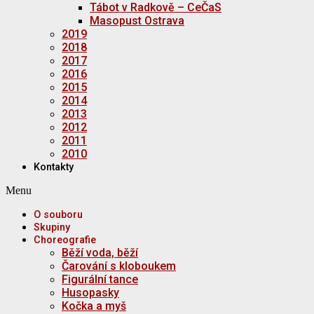
Tábot v Radkově – CeČaS
Masopust Ostrava
2019
2018
2017
2016
2015
2014
2013
2012
2011
2010
Kontakty
Menu
O souboru
Skupiny
Choreografie
Běží voda, běží
Čarování s kloboukem
Figurální tance
Husopasky
Kočka a myš