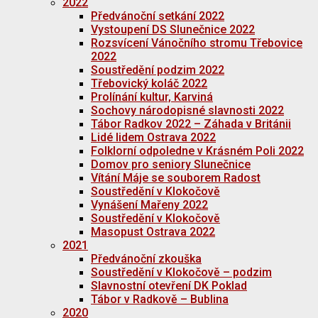
2022
Předvánoční setkání 2022
Vystoupení DS Slunečnice 2022
Rozsvícení Vánočního stromu Třebovice
2022
Soustředění podzim 2022
Třebovický koláč 2022
Prolínání kultur, Karviná
Sochovy národopisné slavnosti 2022
Tábor Radkov 2022 – Záhada v Británii
Lidé lidem Ostrava 2022
Folklorní odpoledne v Krásném Poli 2022
Domov pro seniory Slunečnice
Vítání Máje se souborem Radost
Soustředění v Klokočově
Vynášení Mařeny 2022
Soustředění v Klokočově
Masopust Ostrava 2022
2021
Předvánoční zkouška
Soustředění v Klokočově – podzim
Slavnostní otevření DK Poklad
Tábor v Radkově – Bublina
2020