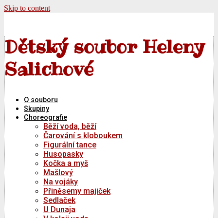
Skip to content
Dětský soubor Heleny
Salichové
O souboru
Skupiny
Choreografie
Běží voda, běží
Čarování s kloboukem
Figurální tance
Husopasky
Kočka a myš
Mašlový
Na vojáky
Přiněsemy majiček
Sedlaček
U Dunaja