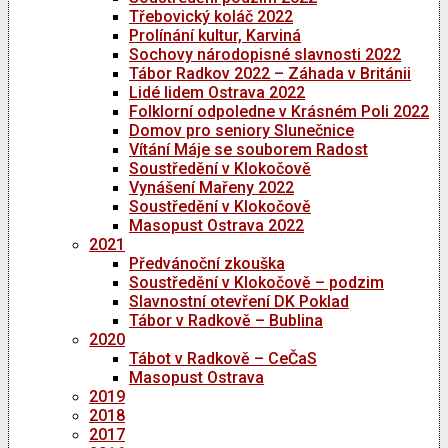
Třebovický koláč 2022
Prolínání kultur, Karviná
Sochovy národopisné slavnosti 2022
Tábor Radkov 2022 – Záhada v Británii
Lidé lidem Ostrava 2022
Folklorní odpoledne v Krásném Poli 2022
Domov pro seniory Slunečnice
Vítání Máje se souborem Radost
Soustředění v Klokočově
Vynášení Mařeny 2022
Soustředění v Klokočově
Masopust Ostrava 2022
2021
Předvánoční zkouška
Soustředění v Klokočově – podzim
Slavnostní otevření DK Poklad
Tábor v Radkově – Bublina
2020
Tábot v Radkově – CeČaS
Masopust Ostrava
2019
2018
2017