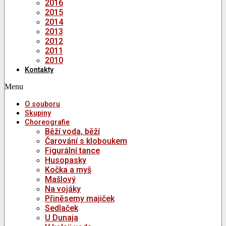
2016
2015
2014
2013
2012
2011
2010
Kontakty
Menu
O souboru
Skupiny
Choreografie
Běží voda, běží
Čarování s kloboukem
Figurální tance
Husopasky
Kočka a myš
Mašlový
Na vojáky
Přiněsemy majiček
Sedlaček
U Dunaja