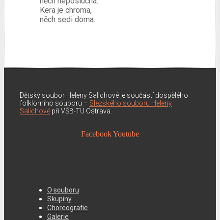
něch neposlucha.
Kera je chroma,
něch sedi doma.
Dětský soubor Heleny Salichové je součástí dospělého
folklorního souboru –
Slezského souboru Heleny
Salichové
při VŠB-TU Ostrava.
Facebook
Youtube
O souboru
Skupiny
Choreografie
Galerie