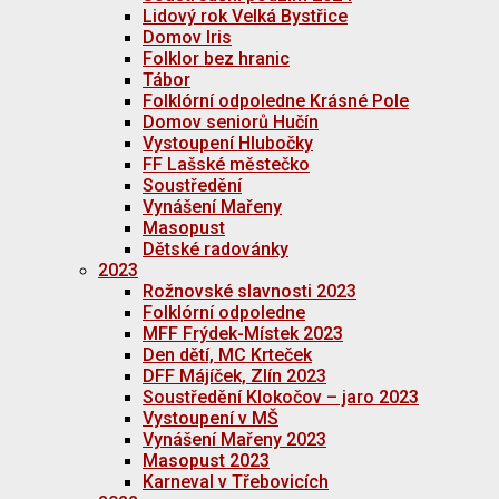
Lidový rok Velká Bystřice
Domov Iris
Folklor bez hranic
Tábor
Folklórní odpoledne Krásné Pole
Domov seniorů Hučín
Vystoupení Hlubočky
FF Lašské městečko
Soustředění
Vynášení Mařeny
Masopust
Dětské radovánky
2023
Rožnovské slavnosti 2023
Folklórní odpoledne
MFF Frýdek-Místek 2023
Den dětí, MC Krteček
DFF Májíček, Zlín 2023
Soustředění Klokočov – jaro 2023
Vystoupení v MŠ
Vynášení Mařeny 2023
Masopust 2023
Karneval v Třebovicích