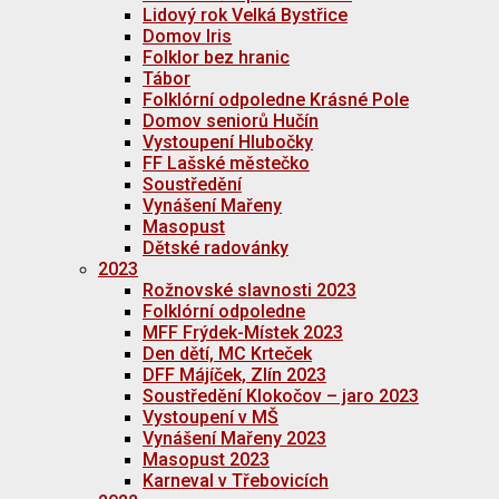
Lidový rok Velká Bystřice
Domov Iris
Folklor bez hranic
Tábor
Folklórní odpoledne Krásné Pole
Domov seniorů Hučín
Vystoupení Hlubočky
FF Lašské městečko
Soustředění
Vynášení Mařeny
Masopust
Dětské radovánky
2023
Rožnovské slavnosti 2023
Folklórní odpoledne
MFF Frýdek-Místek 2023
Den dětí, MC Krteček
DFF Májíček, Zlín 2023
Soustředění Klokočov – jaro 2023
Vystoupení v MŠ
Vynášení Mařeny 2023
Masopust 2023
Karneval v Třebovicích