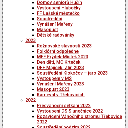
Domov seniorů Hučín
Vystoupení Hlubočky
FF Lašské městečko
Soustředění
Vynášení Mařeny
Masopust
Dětské radovánky
2023
Rožnovské slavnosti 2023
Folklórní odpoledne
MFF Frýdek-Místek 2023
Den dětí, MC Krteček
DFF Májíček, Zlín 2023
Soustředění Klokočov – jaro 2023
Vystoupení v MŠ
Vynášení Mařeny 2023
Masopust 2023
Karneval v Třebovicích
2022
Předvánoční setkání 2022
Vystoupení DS Slunečnice 2022
Rozsvícení Vánočního stromu Třebovice
2022
Soustředění podzim 2022