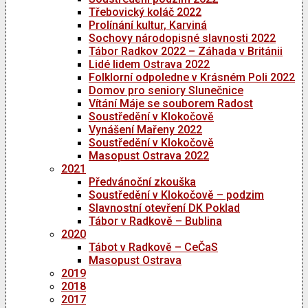
Třebovický koláč 2022
Prolínání kultur, Karviná
Sochovy národopisné slavnosti 2022
Tábor Radkov 2022 – Záhada v Británii
Lidé lidem Ostrava 2022
Folklorní odpoledne v Krásném Poli 2022
Domov pro seniory Slunečnice
Vítání Máje se souborem Radost
Soustředění v Klokočově
Vynášení Mařeny 2022
Soustředění v Klokočově
Masopust Ostrava 2022
2021
Předvánoční zkouška
Soustředění v Klokočově – podzim
Slavnostní otevření DK Poklad
Tábor v Radkově – Bublina
2020
Tábot v Radkově – CeČaS
Masopust Ostrava
2019
2018
2017