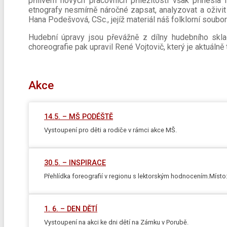
přílivem nových pracovních příležitostí však přinesl
etnografy nesmírně náročné zapsat, analyzovat a oživit 
Hana Podešvová, CSc., jejíž materiál náš folklorní soubo
Hudební úpravy jsou převážně z dílny hudebního skla
choreografie pak upravil René Vojtovič, který je aktuál
Akce
14.5. – MŠ PODÉŠTĚ
Vystoupení pro děti a rodiče v rámci akce MŠ.
30.5. – INSPIRACE
Přehlídka foreografií v regionu s lektorským hodnocením.Míst
1. 6. – DEN DĚTÍ
Vystoupení na akci ke dni dětí na Zámku v Porubě.