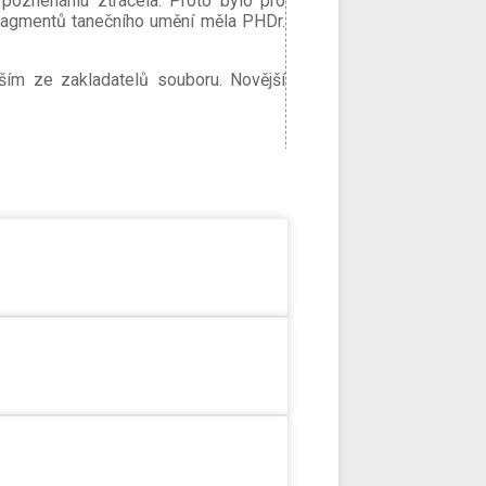
 poznenáhlu ztrácela. Proto bylo pro
 fragmentů tanečního umění měla PHDr.
ším ze zakladatelů souboru. Novější