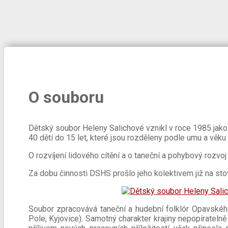
O souboru
Dětský soubor Heleny Salichové vznikl v roce 1985 jak
40 dětí do 15 let, které jsou rozděleny podle umu a věku 
O rozvíjení lidového cítění a o taneční a pohybový rozvoj
Za dobu činnosti DSHS prošlo jeho kolektivem již na sto
Soubor zpracovává taneční a hudební folklór Opavského
Pole, Kyjovice). Samotný charakter krajiny nepopíratelně 