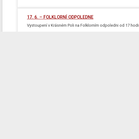
17. 6. – FOLKLORNÍ ODPOLEDNE
Vystoupení v Krásném Poli na Folklorním odpoledni od 17 hodi
24. 6. – Sousedské slavnosti
Vystoupení na sousedských slavnostech u knihovny na Opavské 
18. – 25. 7. TÁBOR V RADKOVĚ
Stanový tábor se koná za přispění Městského obvodu Poruba.
Dětský soubor Heleny Salichové je součástí dospělého folklo