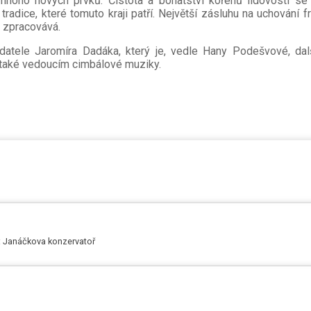
a mnoho nových prvků. Čistota a bohatství kořenů lidovosti se
tradice, které tomuto kraji patří. Největší zásluhu na uchování
r zpracovává.
datele Jaromíra Dadáka, který je, vedle Hany Podešvové, dal
ně také vedoucím cimbálové muziky.
o: Janáčkova konzervatoř