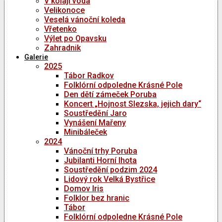
V kolaji voda
Velikonoce
Veselá vánoční koleda
Vřetenko
Výlet po Opavsku
Zahradnik
Galerie
2025
Tábor Radkov
Folklórní odpoledne Krásné Pole
Den dětí zámeček Poruba
Koncert „Hojnost Slezska, jejich dary“
Soustředění Jaro
Vynášení Mařeny
Minibáleček
2024
Vánoční trhy Poruba
Jubilanti Horní lhota
Soustředění podzim 2024
Lidový rok Velká Bystřice
Domov Iris
Folklor bez hranic
Tábor
Folklórní odpoledne Krásné Pole