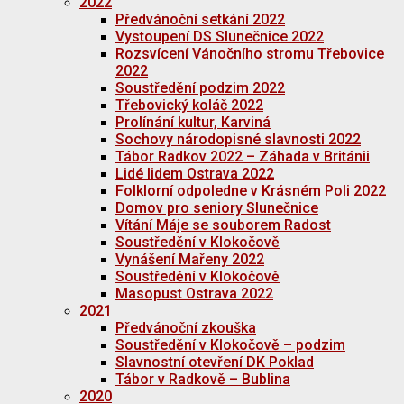
2022
Předvánoční setkání 2022
Vystoupení DS Slunečnice 2022
Rozsvícení Vánočního stromu Třebovice
2022
Soustředění podzim 2022
Třebovický koláč 2022
Prolínání kultur, Karviná
Sochovy národopisné slavnosti 2022
Tábor Radkov 2022 – Záhada v Británii
Lidé lidem Ostrava 2022
Folklorní odpoledne v Krásném Poli 2022
Domov pro seniory Slunečnice
Vítání Máje se souborem Radost
Soustředění v Klokočově
Vynášení Mařeny 2022
Soustředění v Klokočově
Masopust Ostrava 2022
2021
Předvánoční zkouška
Soustředění v Klokočově – podzim
Slavnostní otevření DK Poklad
Tábor v Radkově – Bublina
2020