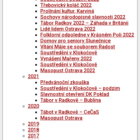
Třebovický koláč 2022
Prolínání kultur, Karviná
Sochovy národopisné slavnosti 2022
Tábor Radkov 2022 – Záhada v Británii
Lidé lidem Ostrava 2022
Folklorní odpoledne v Krásném Poli 2022
Domov pro seniory Slunečnice
Vítání Máje se souborem Radost
Soustředění v Klokočově
Vynášení Mařeny 2022
Soustředění v Klokočově
Masopust Ostrava 2022
2021
Předvánoční zkouška
Soustředění v Klokočově – podzim
Slavnostní otevření DK Poklad
Tábor v Radkově – Bublina
2020
Tábot v Radkově – CeČaS
Masopust Ostrava
2019
2018
2017