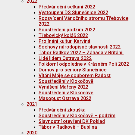
2022
Předvánoční setkání 2022
Vystoupení DS Slunečnice 2022
Rozsvícení Vánočního stromu Třebovice
2022
Soustředění podzim 2022
Třebovický koláč 2022
Prolínání kultur, Karviná
Sochovy národopisné slavnosti 2022
Tábor Radkov 2022 – Záhada v Británii
Lidé lidem Ostrava 2022
Folklorní odpoledne v Krásném Poli 2022
Domov pro seniory Slunečnice
Vítání Máje se souborem Radost
Soustředění v Klokočově
Vynášení Mařeny 2022
Soustředění v Klokočově
Masopust Ostrava 2022
2021
Předvánoční zkouška
Soustředění v Klokočově – podzim
Slavnostní otevření DK Poklad
Tábor v Radkově – Bublina
2020