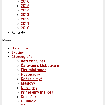
2016
2015
2014
2013
2012
2011
2010
Kontakty
Menu
O souboru
Skupiny
Choreografie
Běží voda, běží
Čarování s kloboukem
Figurální tance
Husopasky
Kočka a myš
Mašlový
Na vojáky
Přiněsemy majiček
Sedlaček
U Dunaja