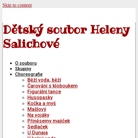
Skip to content
Dětský soubor Heleny
Salichové
O souboru
Skupiny
Choreografie
Běží voda, běží
Čarování s kloboukem
Figurální tance
Husopasky
Kočka a myš
Mašlový
Na vojáky
Přiněsemy majiček
Sedlaček
U Dunaja