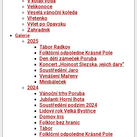
V kolaji voda
Velikonoce
Veselá vánoční koleda
Vřetenko
Výlet po Opavsku
Zahradnik
Galerie
2025
Tábor Radkov
Folklórní odpoledne Krásné Pole
Den dětí zámeček Poruba
Koncert „Hojnost Slezska, jejich dary“
Soustředění Jaro
Vynášení Mařeny
Minibáleček
2024
Vánoční trhy Poruba
Jubilanti Horní lhota
Soustředění podzim 2024
Lidový rok Velká Bystřice
Domov Iris
Folklor bez hranic
Tábor
Folklórní odpoledne Krásné Pole