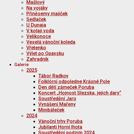
Mašlový
Na vojáky
Přiněsemy majiček
Sedlaček
U Dunaja
V kolaji voda
Velikonoce
Veselá vánoční koleda
Vřetenko
Výlet po Opavsku
Zahradnik
Galerie
2025
Tábor Radkov
Folklórní odpoledne Krásné Pole
Den dětí zámeček Poruba
Koncert „Hojnost Slezska, jejich dary“
Soustředění Jaro
Vynášení Mařeny
Minibáleček
2024
Vánoční trhy Poruba
Jubilanti Horní lhota
Soustředění podzim 2024