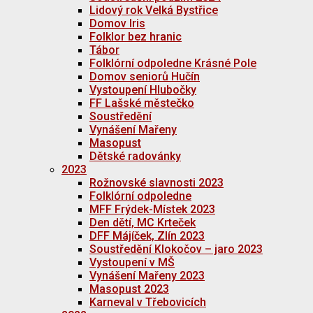
Lidový rok Velká Bystřice
Domov Iris
Folklor bez hranic
Tábor
Folklórní odpoledne Krásné Pole
Domov seniorů Hučín
Vystoupení Hlubočky
FF Lašské městečko
Soustředění
Vynášení Mařeny
Masopust
Dětské radovánky
2023
Rožnovské slavnosti 2023
Folklórní odpoledne
MFF Frýdek-Místek 2023
Den dětí, MC Krteček
DFF Májíček, Zlín 2023
Soustředění Klokočov – jaro 2023
Vystoupení v MŠ
Vynášení Mařeny 2023
Masopust 2023
Karneval v Třebovicích