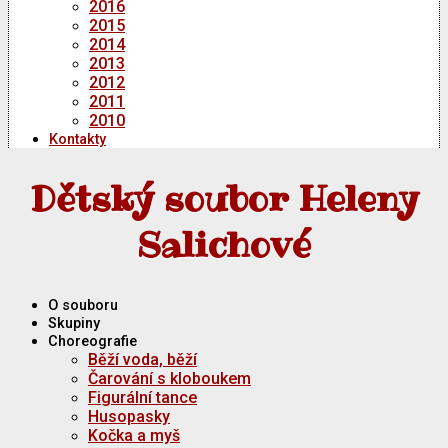
2016
2015
2014
2013
2012
2011
2010
Kontakty
Dětský soubor Heleny
Salichové
O souboru
Skupiny
Choreografie
Běží voda, běží
Čarování s kloboukem
Figurální tance
Husopasky
Kočka a myš