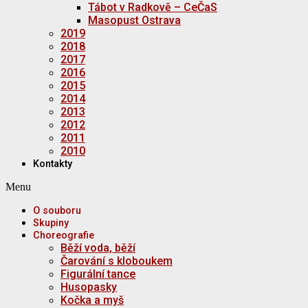
Tábot v Radkově – CeČaS
Masopust Ostrava
2019
2018
2017
2016
2015
2014
2013
2012
2011
2010
Kontakty
Menu
O souboru
Skupiny
Choreografie
Běží voda, běží
Čarování s kloboukem
Figurální tance
Husopasky
Kočka a myš