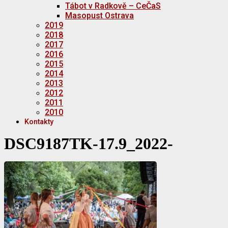
Tábot v Radkově – CeČaS
Masopust Ostrava
2019
2018
2017
2016
2015
2014
2013
2012
2011
2010
Kontakty
DSC9187TK-17.9_2022-