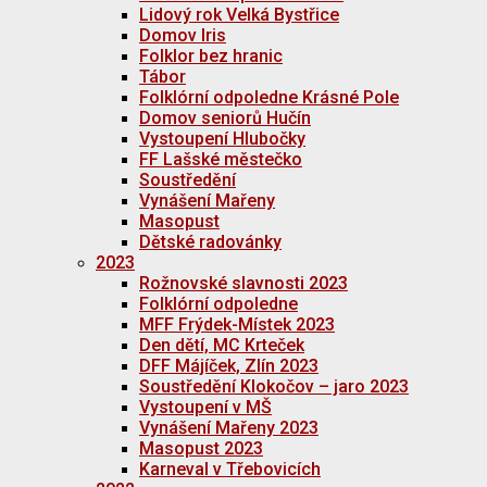
Lidový rok Velká Bystřice
Domov Iris
Folklor bez hranic
Tábor
Folklórní odpoledne Krásné Pole
Domov seniorů Hučín
Vystoupení Hlubočky
FF Lašské městečko
Soustředění
Vynášení Mařeny
Masopust
Dětské radovánky
2023
Rožnovské slavnosti 2023
Folklórní odpoledne
MFF Frýdek-Místek 2023
Den dětí, MC Krteček
DFF Májíček, Zlín 2023
Soustředění Klokočov – jaro 2023
Vystoupení v MŠ
Vynášení Mařeny 2023
Masopust 2023
Karneval v Třebovicích