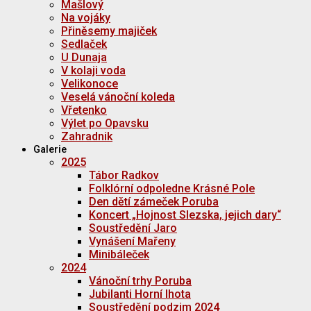
Mašlový
Na vojáky
Přiněsemy majiček
Sedlaček
U Dunaja
V kolaji voda
Velikonoce
Veselá vánoční koleda
Vřetenko
Výlet po Opavsku
Zahradnik
Galerie
2025
Tábor Radkov
Folklórní odpoledne Krásné Pole
Den dětí zámeček Poruba
Koncert „Hojnost Slezska, jejich dary“
Soustředění Jaro
Vynášení Mařeny
Minibáleček
2024
Vánoční trhy Poruba
Jubilanti Horní lhota
Soustředění podzim 2024