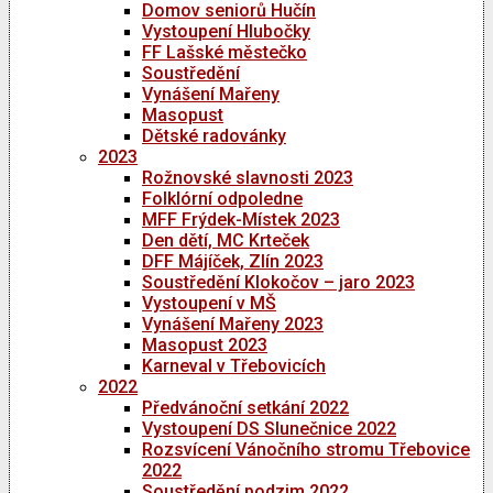
Domov seniorů Hučín
Vystoupení Hlubočky
FF Lašské městečko
Soustředění
Vynášení Mařeny
Masopust
Dětské radovánky
2023
Rožnovské slavnosti 2023
Folklórní odpoledne
MFF Frýdek-Místek 2023
Den dětí, MC Krteček
DFF Májíček, Zlín 2023
Soustředění Klokočov – jaro 2023
Vystoupení v MŠ
Vynášení Mařeny 2023
Masopust 2023
Karneval v Třebovicích
2022
Předvánoční setkání 2022
Vystoupení DS Slunečnice 2022
Rozsvícení Vánočního stromu Třebovice
2022
Soustředění podzim 2022