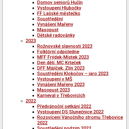
Domov seniorů Hučín
Vystoupení Hlubočky
FF Lašské městečko
Soustředění
Vynášení Mařeny
Masopust
Dětské radovánky
2023
Rožnovské slavnosti 2023
Folklórní odpoledne
MFF Frýdek-Místek 2023
Den dětí, MC Krteček
DFF Májíček, Zlín 2023
Soustředění Klokočov – jaro 2023
Vystoupení v MŠ
Vynášení Mařeny 2023
Masopust 2023
Karneval v Třebovicích
2022
Předvánoční setkání 2022
Vystoupení DS Slunečnice 2022
Rozsvícení Vánočního stromu Třebovice
2022
Soustředění podzim 2022