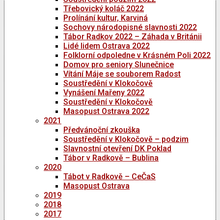
Třebovický koláč 2022
Prolínání kultur, Karviná
Sochovy národopisné slavnosti 2022
Tábor Radkov 2022 – Záhada v Británii
Lidé lidem Ostrava 2022
Folklorní odpoledne v Krásném Poli 2022
Domov pro seniory Slunečnice
Vítání Máje se souborem Radost
Soustředění v Klokočově
Vynášení Mařeny 2022
Soustředění v Klokočově
Masopust Ostrava 2022
2021
Předvánoční zkouška
Soustředění v Klokočově – podzim
Slavnostní otevření DK Poklad
Tábor v Radkově – Bublina
2020
Tábot v Radkově – CeČaS
Masopust Ostrava
2019
2018
2017