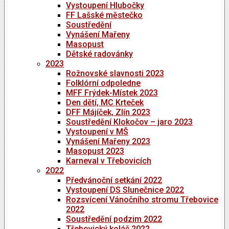
Vystoupení Hlubočky
FF Lašské městečko
Soustředění
Vynášení Mařeny
Masopust
Dětské radovánky
2023
Rožnovské slavnosti 2023
Folklórní odpoledne
MFF Frýdek-Místek 2023
Den dětí, MC Krteček
DFF Májíček, Zlín 2023
Soustředění Klokočov – jaro 2023
Vystoupení v MŠ
Vynášení Mařeny 2023
Masopust 2023
Karneval v Třebovicích
2022
Předvánoční setkání 2022
Vystoupení DS Slunečnice 2022
Rozsvícení Vánočního stromu Třebovice
2022
Soustředění podzim 2022
Třebovický koláč 2022