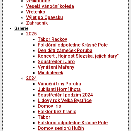
Velikonoce
Veselá vánoční koleda
Vřetenko
Výlet po Opavsku
Zahradnik
Galerie
2025
Tábor Radkov
Folklórní odpoledne Krásné Pole
Den dětí zámeček Poruba
Koncert „Hojnost Slezska, jejich dary“
Soustředění Jaro
Vynášení Mařeny
Minibáleček
2024
Vánoční trhy Poruba
Jubilanti Horní lhota
Soustředění podzim 2024
Lidový rok Velká Bystřice
Domov Iris
Folklor bez hranic
Tábor
Folklórní odpoledne Krásné Pole
Domov seniorů Hučín