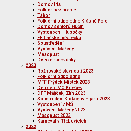
Domov Iris
Folklor bez hranic
Tábor
Folklórní odpoledne Krásné Pole
Domov seniorů Hučín
Vystoupení Hlubočky
FF Lašské městečko
Soustředění
Vynášení Mařeny
Masopust
Dětské radovánky
2023
Rožnovské slavnosti 2023
Folklórní odpoledne
MFF Frýdek-Místek 2023
Den dětí, MC Krteček
DFF Májíček, Zlín 2023
Soustředění Klokočov – jaro 2023
Vystoupení v MŠ
Vynášení Mařeny 2023
Masopust 2023
Karneval v Třebovicích
2022