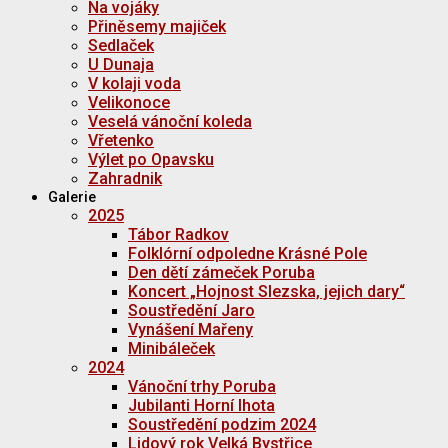
Na vojáky
Přiněsemy majiček
Sedlaček
U Dunaja
V kolaji voda
Velikonoce
Veselá vánoční koleda
Vřetenko
Výlet po Opavsku
Zahradnik
Galerie
2025
Tábor Radkov
Folklórní odpoledne Krásné Pole
Den dětí zámeček Poruba
Koncert „Hojnost Slezska, jejich dary“
Soustředění Jaro
Vynášení Mařeny
Minibáleček
2024
Vánoční trhy Poruba
Jubilanti Horní lhota
Soustředění podzim 2024
Lidový rok Velká Bystřice