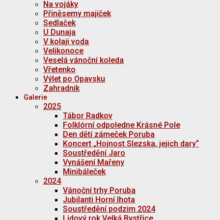
Na vojáky
Přiněsemy majiček
Sedlaček
U Dunaja
V kolaji voda
Velikonoce
Veselá vánoční koleda
Vřetenko
Výlet po Opavsku
Zahradnik
Galerie
2025
Tábor Radkov
Folklórní odpoledne Krásné Pole
Den dětí zámeček Poruba
Koncert „Hojnost Slezska, jejich dary“
Soustředění Jaro
Vynášení Mařeny
Minibáleček
2024
Vánoční trhy Poruba
Jubilanti Horní lhota
Soustředění podzim 2024
Lidový rok Velká Bystřice