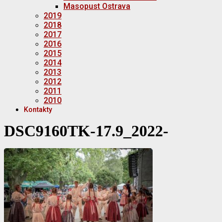
Masopust Ostrava
2019
2018
2017
2016
2015
2014
2013
2012
2011
2010
Kontakty
DSC9160TK-17.9_2022-