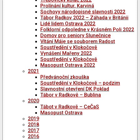
Prolínání kultur, Karviná
Sochovy národopisné slavnosti 2022
Tábor Radkov 2022 – Záhada v Británii
Lidé lidem Ostrava 2022
Folklorní odpoledne v Krásném Poli 2022
Domov pro seniory Slunečnice
Vítání Máje se souborem Radost
Soustředění v Klokočově
Vynášení Mařeny 2022
Soustředění v Klokočově
Masopust Ostrava 2022
2021
Předvánoční zkouška
Soustředění v Klokočově – podzim
Slavnostní otevření DK Poklad
Tábor v Radkově – Bublina
2020
Tábot v Radkově – CeČaS
Masopust Ostrava
2019
2018
2017
2016