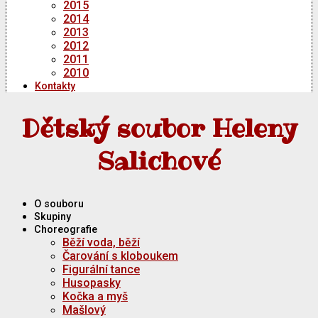
2015
2014
2013
2012
2011
2010
Kontakty
Dětský soubor Heleny
Salichové
O souboru
Skupiny
Choreografie
Běží voda, běží
Čarování s kloboukem
Figurální tance
Husopasky
Kočka a myš
Mašlový