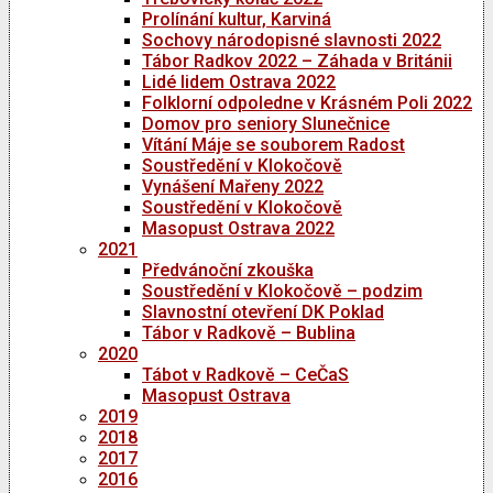
Prolínání kultur, Karviná
Sochovy národopisné slavnosti 2022
Tábor Radkov 2022 – Záhada v Británii
Lidé lidem Ostrava 2022
Folklorní odpoledne v Krásném Poli 2022
Domov pro seniory Slunečnice
Vítání Máje se souborem Radost
Soustředění v Klokočově
Vynášení Mařeny 2022
Soustředění v Klokočově
Masopust Ostrava 2022
2021
Předvánoční zkouška
Soustředění v Klokočově – podzim
Slavnostní otevření DK Poklad
Tábor v Radkově – Bublina
2020
Tábot v Radkově – CeČaS
Masopust Ostrava
2019
2018
2017
2016