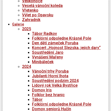
Velikonoce
Veselá vánoční koleda
Vřetenko
Výlet po Opavsku
Zahradnik
Galerie
2025
Tábor Radkov
Folklórní odpoledne Krásné Pole
Den dětí zámeček Poruba
Koncert „Hojnost Slezska, jejich dary“
Soustředění Jaro
Vynášení Mařeny
Minibáleček
2024
Vánoční trhy Poruba
Jubilanti Horní lhota
Soustředění podzim 2024
Lidový rok Velká Bystřice
Domov Iris
Folklor bez hranic
Tábor
Folklórní odpoledne Krásné Pole
Domov seniorů Hučín