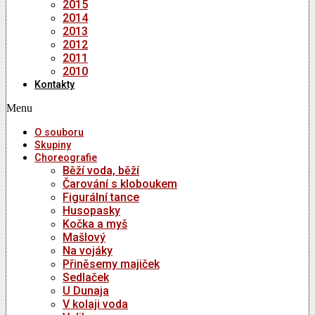
2015
2014
2013
2012
2011
2010
Kontakty
Menu
O souboru
Skupiny
Choreografie
Běží voda, běží
Čarování s kloboukem
Figurální tance
Husopasky
Kočka a myš
Mašlový
Na vojáky
Přiněsemy majiček
Sedlaček
U Dunaja
V kolaji voda