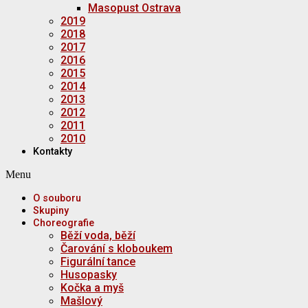
Masopust Ostrava
2019
2018
2017
2016
2015
2014
2013
2012
2011
2010
Kontakty
Menu
O souboru
Skupiny
Choreografie
Běží voda, běží
Čarování s kloboukem
Figurální tance
Husopasky
Kočka a myš
Mašlový