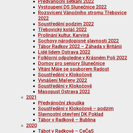
Předvánoční setkání 2022
Vystoupení DS Slunečnice 2022
Rozsvícení Vánočního stromu Třebovice
2022
Soustředění podzim 2022
Třebovický koláč 2022
Prolínání kultur, Karviná
Sochovy národopisné slavnosti 2022
Tábor Radkov 2022 – Záhada v Británii
Lidé lidem Ostrava 2022
Folklorní odpoledne v Krásném Poli 2022
Domov pro seniory Slunečnice
Vítání Máje se souborem Radost
Soustředění v Klokočově
Vynášení Mařeny 2022
Soustředění v Klokočově
Masopust Ostrava 2022
2021
Předvánoční zkouška
Soustředění v Klokočově – podzim
Slavnostní otevření DK Poklad
Tábor v Radkově – Bublina
2020
Tábot v Radkově – CeČaS