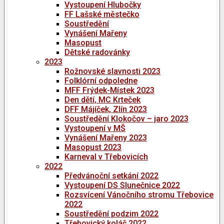
Vystoupení Hlubočky
FF Lašské městečko
Soustředění
Vynášení Mařeny
Masopust
Dětské radovánky
2023
Rožnovské slavnosti 2023
Folklórní odpoledne
MFF Frýdek-Místek 2023
Den dětí, MC Krteček
DFF Májíček, Zlín 2023
Soustředění Klokočov – jaro 2023
Vystoupení v MŠ
Vynášení Mařeny 2023
Masopust 2023
Karneval v Třebovicích
2022
Předvánoční setkání 2022
Vystoupení DS Slunečnice 2022
Rozsvícení Vánočního stromu Třebovice
2022
Soustředění podzim 2022
Třebovický koláč 2022