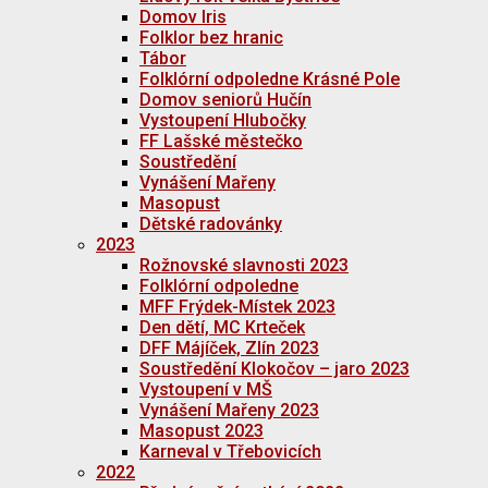
Domov Iris
Folklor bez hranic
Tábor
Folklórní odpoledne Krásné Pole
Domov seniorů Hučín
Vystoupení Hlubočky
FF Lašské městečko
Soustředění
Vynášení Mařeny
Masopust
Dětské radovánky
2023
Rožnovské slavnosti 2023
Folklórní odpoledne
MFF Frýdek-Místek 2023
Den dětí, MC Krteček
DFF Májíček, Zlín 2023
Soustředění Klokočov – jaro 2023
Vystoupení v MŠ
Vynášení Mařeny 2023
Masopust 2023
Karneval v Třebovicích
2022