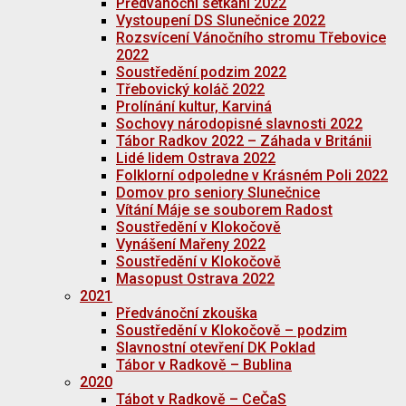
Předvánoční setkání 2022
Vystoupení DS Slunečnice 2022
Rozsvícení Vánočního stromu Třebovice
2022
Soustředění podzim 2022
Třebovický koláč 2022
Prolínání kultur, Karviná
Sochovy národopisné slavnosti 2022
Tábor Radkov 2022 – Záhada v Británii
Lidé lidem Ostrava 2022
Folklorní odpoledne v Krásném Poli 2022
Domov pro seniory Slunečnice
Vítání Máje se souborem Radost
Soustředění v Klokočově
Vynášení Mařeny 2022
Soustředění v Klokočově
Masopust Ostrava 2022
2021
Předvánoční zkouška
Soustředění v Klokočově – podzim
Slavnostní otevření DK Poklad
Tábor v Radkově – Bublina
2020
Tábot v Radkově – CeČaS