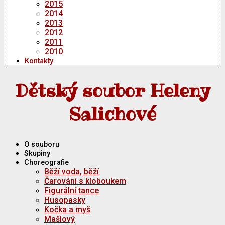
2015
2014
2013
2012
2011
2010
Kontakty
Dětský soubor Heleny
Salichové
O souboru
Skupiny
Choreografie
Běží voda, běží
Čarování s kloboukem
Figurální tance
Husopasky
Kočka a myš
Mašlový