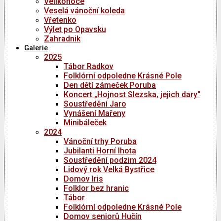
Velikonoce
Veselá vánoční koleda
Vřetenko
Výlet po Opavsku
Zahradnik
Galerie
2025
Tábor Radkov
Folklórní odpoledne Krásné Pole
Den dětí zámeček Poruba
Koncert „Hojnost Slezska, jejich dary“
Soustředění Jaro
Vynášení Mařeny
Minibáleček
2024
Vánoční trhy Poruba
Jubilanti Horní lhota
Soustředění podzim 2024
Lidový rok Velká Bystřice
Domov Iris
Folklor bez hranic
Tábor
Folklórní odpoledne Krásné Pole
Domov seniorů Hučín