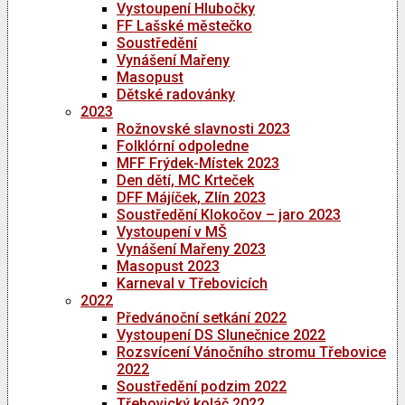
Vystoupení Hlubočky
FF Lašské městečko
Soustředění
Vynášení Mařeny
Masopust
Dětské radovánky
2023
Rožnovské slavnosti 2023
Folklórní odpoledne
MFF Frýdek-Místek 2023
Den dětí, MC Krteček
DFF Májíček, Zlín 2023
Soustředění Klokočov – jaro 2023
Vystoupení v MŠ
Vynášení Mařeny 2023
Masopust 2023
Karneval v Třebovicích
2022
Předvánoční setkání 2022
Vystoupení DS Slunečnice 2022
Rozsvícení Vánočního stromu Třebovice
2022
Soustředění podzim 2022
Třebovický koláč 2022