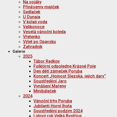
Na vojáky
Přiněsemy majiček
Sedlaček
U Dunaja
V kolaji voda
Velikonoce
Veselá vánoční koleda
Vřetenko
Výlet po Opavsku
Zahradnik
Galerie
2025
Tábor Radkov
Folklórní odpoledne Krásné Pole
Den dětí zámeček Poruba
Koncert „Hojnost Slezska, jejich dary“
Soustředění Jaro
Vynášení Mařeny
Minibáleček
2024
Vánoční trhy Poruba
Jubilanti Horní lhota
Soustředění podzim 2024
Lidový rok Velká Bystřice