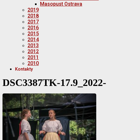
Masopust Ostrava
2019
2018
2017
2016
2015
2014
2013
2012
2011
2010
Kontakty
DSC3387TK-17.9_2022-