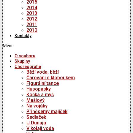
2015
2014
2013
2012
2011
2010
Kontakty
Menu
O souboru
Skupiny
Choreografie
Běží voda, běží
Čarování s kloboukem
Figurální tance
Husopasky
Kočka a myš
Mašlový
Na vojáky
Přiněsemy majiček
Sedlaček
U Dunaja
V kolaji voda