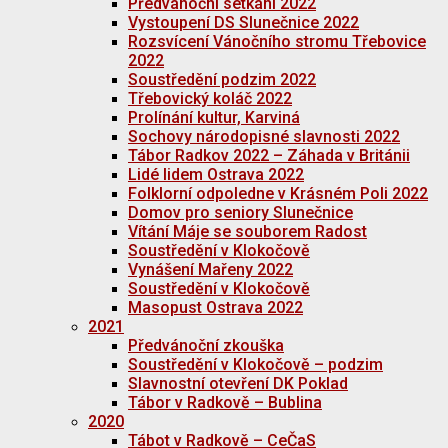
Předvánoční setkání 2022
Vystoupení DS Slunečnice 2022
Rozsvícení Vánočního stromu Třebovice
2022
Soustředění podzim 2022
Třebovický koláč 2022
Prolínání kultur, Karviná
Sochovy národopisné slavnosti 2022
Tábor Radkov 2022 – Záhada v Británii
Lidé lidem Ostrava 2022
Folklorní odpoledne v Krásném Poli 2022
Domov pro seniory Slunečnice
Vítání Máje se souborem Radost
Soustředění v Klokočově
Vynášení Mařeny 2022
Soustředění v Klokočově
Masopust Ostrava 2022
2021
Předvánoční zkouška
Soustředění v Klokočově – podzim
Slavnostní otevření DK Poklad
Tábor v Radkově – Bublina
2020
Tábot v Radkově – CeČaS