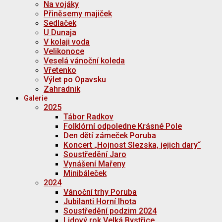
Na vojáky
Přiněsemy majiček
Sedlaček
U Dunaja
V kolaji voda
Velikonoce
Veselá vánoční koleda
Vřetenko
Výlet po Opavsku
Zahradnik
Galerie
2025
Tábor Radkov
Folklórní odpoledne Krásné Pole
Den dětí zámeček Poruba
Koncert „Hojnost Slezska, jejich dary“
Soustředění Jaro
Vynášení Mařeny
Minibáleček
2024
Vánoční trhy Poruba
Jubilanti Horní lhota
Soustředění podzim 2024
Lidový rok Velká Bystřice