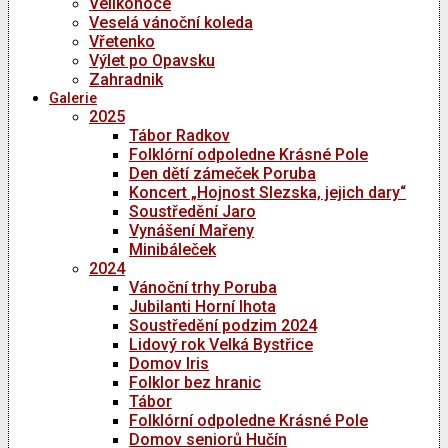
Velikonoce
Veselá vánoční koleda
Vřetenko
Výlet po Opavsku
Zahradnik
Galerie
2025
Tábor Radkov
Folklórní odpoledne Krásné Pole
Den dětí zámeček Poruba
Koncert „Hojnost Slezska, jejich dary“
Soustředění Jaro
Vynášení Mařeny
Minibáleček
2024
Vánoční trhy Poruba
Jubilanti Horní lhota
Soustředění podzim 2024
Lidový rok Velká Bystřice
Domov Iris
Folklor bez hranic
Tábor
Folklórní odpoledne Krásné Pole
Domov seniorů Hučín