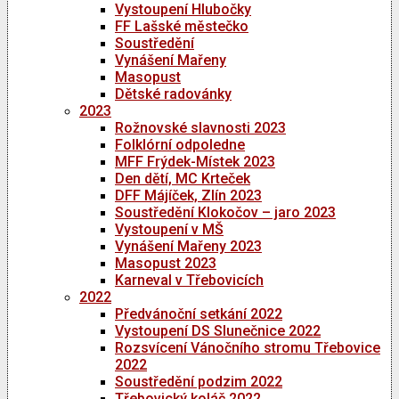
Vystoupení Hlubočky
FF Lašské městečko
Soustředění
Vynášení Mařeny
Masopust
Dětské radovánky
2023
Rožnovské slavnosti 2023
Folklórní odpoledne
MFF Frýdek-Místek 2023
Den dětí, MC Krteček
DFF Májíček, Zlín 2023
Soustředění Klokočov – jaro 2023
Vystoupení v MŠ
Vynášení Mařeny 2023
Masopust 2023
Karneval v Třebovicích
2022
Předvánoční setkání 2022
Vystoupení DS Slunečnice 2022
Rozsvícení Vánočního stromu Třebovice
2022
Soustředění podzim 2022
Třebovický koláč 2022