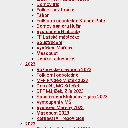
Domov Iris
Folklor bez hranic
Tábor
Folklórní odpoledne Krásné Pole
Domov seniorů Hučín
Vystoupení Hlubočky
FF Lašské městečko
Soustředění
Vynášení Mařeny
Masopust
Dětské radovánky
2023
Rožnovské slavnosti 2023
Folklórní odpoledne
MFF Frýdek-Místek 2023
Den dětí, MC Krteček
DFF Májíček, Zlín 2023
Soustředění Klokočov – jaro 2023
Vystoupení v MŠ
Vynášení Mařeny 2023
Masopust 2023
Karneval v Třebovicích
2022