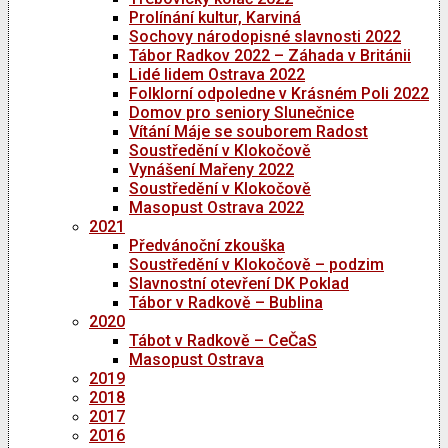
Prolínání kultur, Karviná
Sochovy národopisné slavnosti 2022
Tábor Radkov 2022 – Záhada v Británii
Lidé lidem Ostrava 2022
Folklorní odpoledne v Krásném Poli 2022
Domov pro seniory Slunečnice
Vítání Máje se souborem Radost
Soustředění v Klokočově
Vynášení Mařeny 2022
Soustředění v Klokočově
Masopust Ostrava 2022
2021
Předvánoční zkouška
Soustředění v Klokočově – podzim
Slavnostní otevření DK Poklad
Tábor v Radkově – Bublina
2020
Tábot v Radkově – CeČaS
Masopust Ostrava
2019
2018
2017
2016