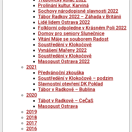
Prolínání kultur, Karviná
Sochovy národopisné slavnosti 2022
Tábor Radkov 2022 – Záhada v Británii
Lidé lidem Ostrava 2022
Folklorní odpoledne v Krásném Poli 2022
Domov pro seniory Slunečnice
Vítání Máje se souborem Radost
Soustředění v Klokočově
Vynášení Mařeny 2022
Soustředění v Klokočově
Masopust Ostrava 2022
2021
Předvánoční zkouška
Soustředění v Klokočově – podzim
Slavnostní otevření DK Poklad
Tábor v Radkově – Bublina
2020
Tábot v Radkově – CeČaS
Masopust Ostrava
2019
2018
2017
2016