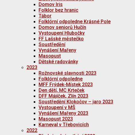
Domov Iris
Folklor bez hranic
Tábor
Folklórní odpoledne Krásné Pole
Domov seniorů Hučín
Vystoupení Hlubočky
FF Lašské městečko
Soustředění
Vynášení Mařeny
Masopust
Dětské radovánky
2023
Rožnovské slavnosti 2023
Folklórní odpoledne
MFF Frýdek-Místek 2023
Den dětí, MC Krteček
DFF Májíček, Zlín 2023
Soustředění Klokočov – jaro 2023
Vystoupení v MŠ
Vynášení Mařeny 2023
Masopust 2023
Karneval v Třebovicích
2022