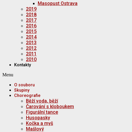
Masopust Ostrava
2019
2018
2017
2016
2015
2014
2013
2012
2011
2010
Kontakty
Menu
O souboru
Skupiny
Choreografie
Běží voda, běží
Čarování s kloboukem
Figurální tance
Husopasky
Kočka a myš
Mašlový