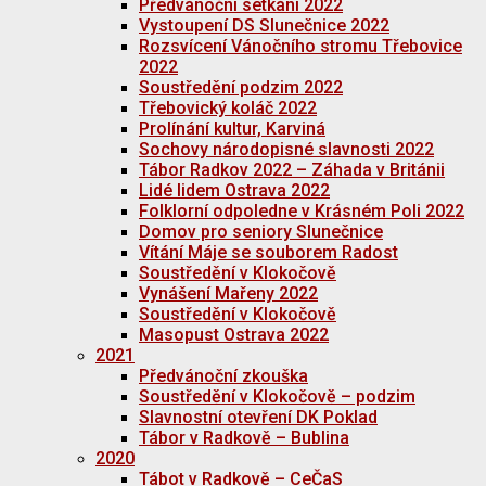
Předvánoční setkání 2022
Vystoupení DS Slunečnice 2022
Rozsvícení Vánočního stromu Třebovice
2022
Soustředění podzim 2022
Třebovický koláč 2022
Prolínání kultur, Karviná
Sochovy národopisné slavnosti 2022
Tábor Radkov 2022 – Záhada v Británii
Lidé lidem Ostrava 2022
Folklorní odpoledne v Krásném Poli 2022
Domov pro seniory Slunečnice
Vítání Máje se souborem Radost
Soustředění v Klokočově
Vynášení Mařeny 2022
Soustředění v Klokočově
Masopust Ostrava 2022
2021
Předvánoční zkouška
Soustředění v Klokočově – podzim
Slavnostní otevření DK Poklad
Tábor v Radkově – Bublina
2020
Tábot v Radkově – CeČaS