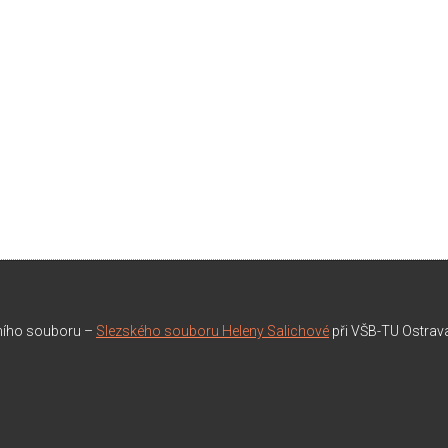
rního souboru –
Slezského souboru Heleny Salichové
při VŠB-TU Ostrav