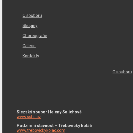
O souboru
Skupiny
Choreografie
Galerie
Kontakty
O souboru
Slezský soubor Heleny Salichové
www.sshs.cz
Podzimní slavnost – Třebovický koláč
www.trebovickykolac.com