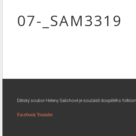
07-_SAM3319
Dětský soubor Heleny Salichové je součástí dospělého folklo
Facebook
Youtube