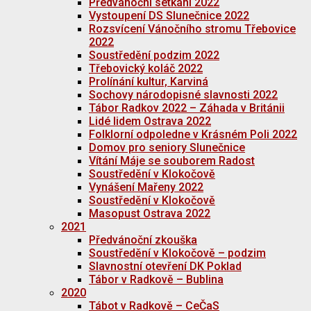
Předvánoční setkání 2022
Vystoupení DS Slunečnice 2022
Rozsvícení Vánočního stromu Třebovice
2022
Soustředění podzim 2022
Třebovický koláč 2022
Prolínání kultur, Karviná
Sochovy národopisné slavnosti 2022
Tábor Radkov 2022 – Záhada v Británii
Lidé lidem Ostrava 2022
Folklorní odpoledne v Krásném Poli 2022
Domov pro seniory Slunečnice
Vítání Máje se souborem Radost
Soustředění v Klokočově
Vynášení Mařeny 2022
Soustředění v Klokočově
Masopust Ostrava 2022
2021
Předvánoční zkouška
Soustředění v Klokočově – podzim
Slavnostní otevření DK Poklad
Tábor v Radkově – Bublina
2020
Tábot v Radkově – CeČaS