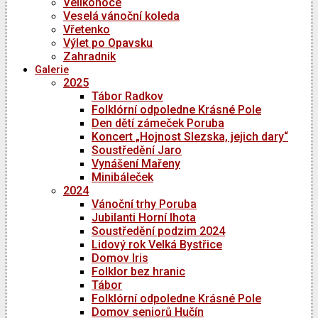
Velikonoce
Veselá vánoční koleda
Vřetenko
Výlet po Opavsku
Zahradnik
Galerie
2025
Tábor Radkov
Folklórní odpoledne Krásné Pole
Den dětí zámeček Poruba
Koncert „Hojnost Slezska, jejich dary“
Soustředění Jaro
Vynášení Mařeny
Minibáleček
2024
Vánoční trhy Poruba
Jubilanti Horní lhota
Soustředění podzim 2024
Lidový rok Velká Bystřice
Domov Iris
Folklor bez hranic
Tábor
Folklórní odpoledne Krásné Pole
Domov seniorů Hučín