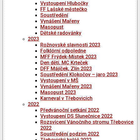
Vystoupení Hlubočky
FF Lašské městečko
Soustředění
Vynášení Mařeny
Masopust
Dětské radovánky
2023
Rožnovské slavnosti 2023
Folklórní odpoledne
MFF Frýdek-Místek 2023
Den dětí, MC Krteček
DFF Májíček, Zlín 2023
Soustředění Klokočov – jaro 2023
Vystoupení v MŠ
Vynášení Mařeny 2023
Masopust 2023
Karneval v Třebovicích
2022
Předvánoční setkání 2022
Vystoupení DS Slunečnice 2022
Rozsvícení Vánočního stromu Třebovice
2022
Soustředění podzim 2022
Třebovický koláč 2022