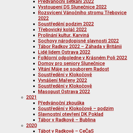
Předvánoční setkání 2022
Vystoupení DS Slunečnice 2022
Rozsvícení Vánočního stromu Třebovice
2022
Soustředění podzim 2022
Třebovický koláč 2022
Prolínání kultur, Karviná
Sochovy národopisné slavnosti 2022
Tábor Radkov 2022 – Záhada v Británii
Lidé lidem Ostrava 2022
Folklorní odpoledne v Krásném Poli 2022
Domov pro seniory Slunečnice
Vítání Máje se souborem Radost
Soustředění v Klokočově
Vynášení Mařeny 2022
Soustředění v Klokočově
Masopust Ostrava 2022
2021
Předvánoční zkouška
Soustředění v Klokočově – podzim
Slavnostní otevření DK Poklad
Tábor v Radkově – Bublina
2020
Tábot v Radkově – CeČaS