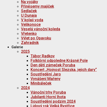
Na vojáky
Přiněsemy majiček
Sedlaček
U Dunaja
V kolaji voda
Velikonoce
Veselá vánoční koleda
Vřetenko
Výlet po Opavsku
Zahradnik
Galerie
2025
Tábor Radkov
Folklórní odpoledne Krásné Pole
Den dětí zámeček Poruba
Koncert „Hojnost Slezska, jejich dary“
Soustředění Jaro
Vynášení Mařeny
Minibáleček
2024
Vánoční trhy Poruba
Jubilanti Horní lhota
Soustředění podzim 2024
Lidový rok Velká Bystřice