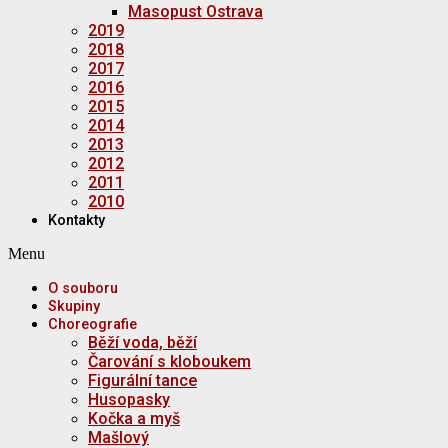
Masopust Ostrava
2019
2018
2017
2016
2015
2014
2013
2012
2011
2010
Kontakty
Menu
O souboru
Skupiny
Choreografie
Běží voda, běží
Čarování s kloboukem
Figurální tance
Husopasky
Kočka a myš
Mašlový