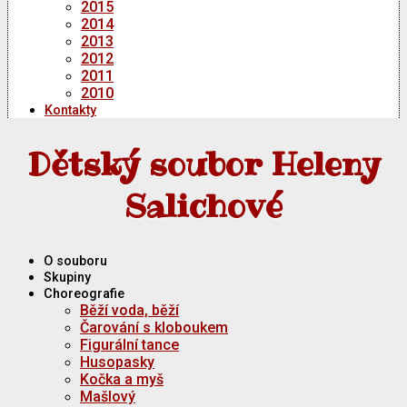
2015
2014
2013
2012
2011
2010
Kontakty
Dětský soubor Heleny
Salichové
O souboru
Skupiny
Choreografie
Běží voda, běží
Čarování s kloboukem
Figurální tance
Husopasky
Kočka a myš
Mašlový