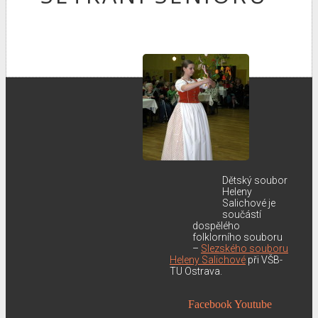
Dětský soubor
Heleny
Salichové je
součástí
dospělého
folklorního souboru
–
Slezského souboru
Heleny Salichové
při VŠB-
TU Ostrava.
Facebook
Youtube