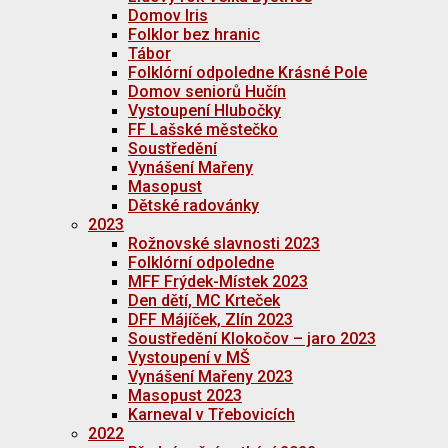
Domov Iris
Folklor bez hranic
Tábor
Folklórní odpoledne Krásné Pole
Domov seniorů Hučín
Vystoupení Hlubočky
FF Lašské městečko
Soustředění
Vynášení Mařeny
Masopust
Dětské radovánky
2023
Rožnovské slavnosti 2023
Folklórní odpoledne
MFF Frýdek-Místek 2023
Den dětí, MC Krteček
DFF Májíček, Zlín 2023
Soustředění Klokočov – jaro 2023
Vystoupení v MŠ
Vynášení Mařeny 2023
Masopust 2023
Karneval v Třebovicích
2022