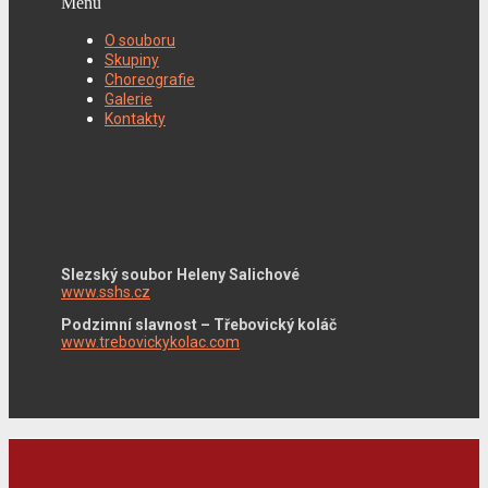
Menu
O souboru
Skupiny
Choreografie
Galerie
Kontakty
Slezský soubor Heleny Salichové
www.sshs.cz
Podzimní slavnost – Třebovický koláč
www.trebovickykolac.com