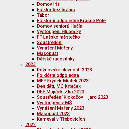
Domov Iris
Folklor bez hranic
Tábor
Folklórní odpoledne Krásné Pole
Domov seniorů Hučín
Vystoupení Hlubočky
FF Lašské městečko
Soustředění
Vynášení Mařeny
Masopust
Dětské radovánky
2023
Rožnovské slavnosti 2023
Folklórní odpoledne
MFF Frýdek-Místek 2023
Den dětí, MC Krteček
DFF Májíček, Zlín 2023
Soustředění Klokočov – jaro 2023
Vystoupení v MŠ
Vynášení Mařeny 2023
Masopust 2023
Karneval v Třebovicích
2022