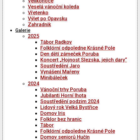
Velikonoce
Veselá vánoční koleda
Vřetenko
Výlet po Opavsku
Zahradnik
Galerie
2025
Tábor Radkov
Folklórní odpoledne Krásné Pole
Den dětí zámeček Poruba
Koncert „Hojnost Slezska, jejich dary“
Soustředění Jaro
Vynášení Mařeny
Minibáleček
2024
Vánoční trhy Poruba
Jubilanti Horní lhota
Soustředění podzim 2024
Lidový rok Velká Bystřice
Domov Iris
Folklor bez hranic
Tábor
Folklórní odpoledne Krásné Pole
Domov seniorů Hučín