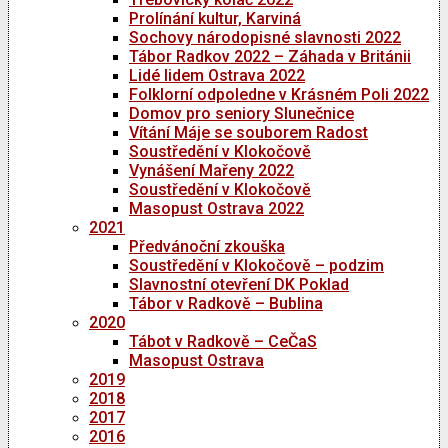
Prolínání kultur, Karviná
Sochovy národopisné slavnosti 2022
Tábor Radkov 2022 – Záhada v Británii
Lidé lidem Ostrava 2022
Folklorní odpoledne v Krásném Poli 2022
Domov pro seniory Slunečnice
Vítání Máje se souborem Radost
Soustředění v Klokočově
Vynášení Mařeny 2022
Soustředění v Klokočově
Masopust Ostrava 2022
2021
Předvánoční zkouška
Soustředění v Klokočově – podzim
Slavnostní otevření DK Poklad
Tábor v Radkově – Bublina
2020
Tábot v Radkově – CeČaS
Masopust Ostrava
2019
2018
2017
2016