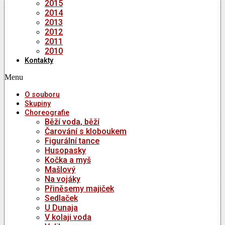
2015
2014
2013
2012
2011
2010
Kontakty
Menu
O souboru
Skupiny
Choreografie
Běží voda, běží
Čarování s kloboukem
Figurální tance
Husopasky
Kočka a myš
Mašlový
Na vojáky
Přiněsemy majiček
Sedlaček
U Dunaja
V kolaji voda