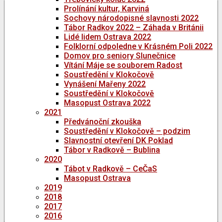
Prolínání kultur, Karviná
Sochovy národopisné slavnosti 2022
Tábor Radkov 2022 – Záhada v Británii
Lidé lidem Ostrava 2022
Folklorní odpoledne v Krásném Poli 2022
Domov pro seniory Slunečnice
Vítání Máje se souborem Radost
Soustředění v Klokočově
Vynášení Mařeny 2022
Soustředění v Klokočově
Masopust Ostrava 2022
2021
Předvánoční zkouška
Soustředění v Klokočově – podzim
Slavnostní otevření DK Poklad
Tábor v Radkově – Bublina
2020
Tábot v Radkově – CeČaS
Masopust Ostrava
2019
2018
2017
2016