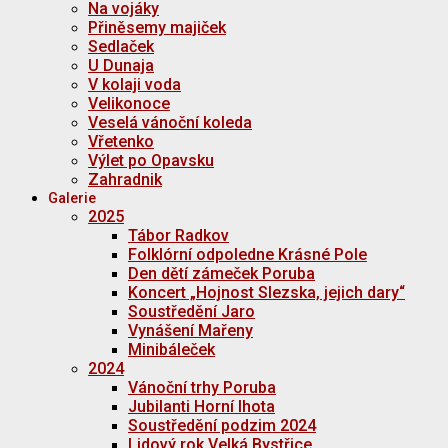
Na vojáky
Přiněsemy majiček
Sedlaček
U Dunaja
V kolaji voda
Velikonoce
Veselá vánoční koleda
Vřetenko
Výlet po Opavsku
Zahradnik
Galerie
2025
Tábor Radkov
Folklórní odpoledne Krásné Pole
Den dětí zámeček Poruba
Koncert „Hojnost Slezska, jejich dary“
Soustředění Jaro
Vynášení Mařeny
Minibáleček
2024
Vánoční trhy Poruba
Jubilanti Horní lhota
Soustředění podzim 2024
Lidový rok Velká Bystřice