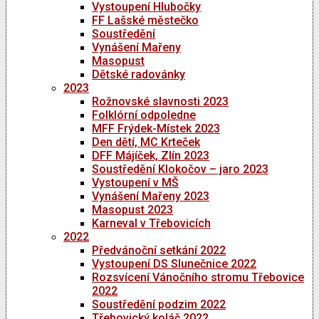
Vystoupení Hlubočky
FF Lašské městečko
Soustředění
Vynášení Mařeny
Masopust
Dětské radovánky
2023
Rožnovské slavnosti 2023
Folklórní odpoledne
MFF Frýdek-Místek 2023
Den dětí, MC Krteček
DFF Májíček, Zlín 2023
Soustředění Klokočov – jaro 2023
Vystoupení v MŠ
Vynášení Mařeny 2023
Masopust 2023
Karneval v Třebovicích
2022
Předvánoční setkání 2022
Vystoupení DS Slunečnice 2022
Rozsvícení Vánočního stromu Třebovice
2022
Soustředění podzim 2022
Třebovický koláč 2022