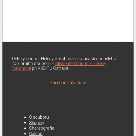
Dětský soubor Heleny Salichové je součástí dospělého
folklorního souboru –
Slezského souboru Heleny
Salichové
při VŠB-TU Ostrava.
Facebook
Youtube
O souboru
Skupiny
Choreografie
Galerie