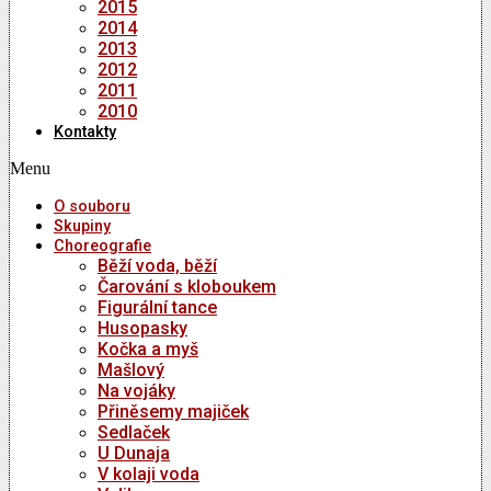
2015
2014
2013
2012
2011
2010
Kontakty
Menu
O souboru
Skupiny
Choreografie
Běží voda, běží
Čarování s kloboukem
Figurální tance
Husopasky
Kočka a myš
Mašlový
Na vojáky
Přiněsemy majiček
Sedlaček
U Dunaja
V kolaji voda