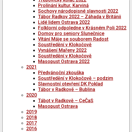
Prolínání kultur, Karviná
Sochovy národopisné slavnosti 2022
Tábor Radkov 2022 – Záhada v Británii
Lidé lidem Ostrava 2022
Folklorní odpoledne v Krásném Poli 2022
Domov pro seniory Slunečnice
Vítání Máje se souborem Radost
Soustředění v Klokočově
Vynášení Mařeny 2022
Soustředění v Klokočově
Masopust Ostrava 2022
2021
Předvánoční zkouška
Soustředění v Klokočově – podzim
Slavnostní otevření DK Poklad
Tábor v Radkově – Bublina
2020
Tábot v Radkově – CeČaS
Masopust Ostrava
2019
2018
2017
2016