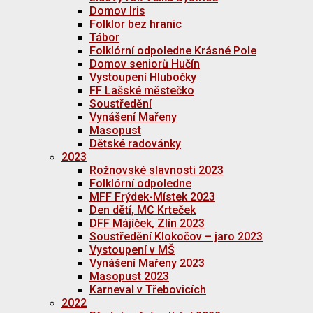
Domov Iris
Folklor bez hranic
Tábor
Folklórní odpoledne Krásné Pole
Domov seniorů Hučín
Vystoupení Hlubočky
FF Lašské městečko
Soustředění
Vynášení Mařeny
Masopust
Dětské radovánky
2023
Rožnovské slavnosti 2023
Folklórní odpoledne
MFF Frýdek-Místek 2023
Den dětí, MC Krteček
DFF Májíček, Zlín 2023
Soustředění Klokočov – jaro 2023
Vystoupení v MŠ
Vynášení Mařeny 2023
Masopust 2023
Karneval v Třebovicích
2022