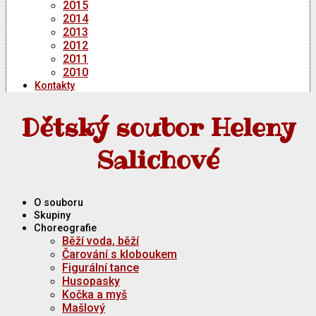
2015
2014
2013
2012
2011
2010
Kontakty
Dětský soubor Heleny
Salichové
O souboru
Skupiny
Choreografie
Běží voda, běží
Čarování s kloboukem
Figurální tance
Husopasky
Kočka a myš
Mašlový