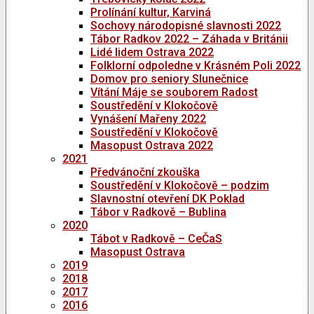
Prolínání kultur, Karviná
Sochovy národopisné slavnosti 2022
Tábor Radkov 2022 – Záhada v Británii
Lidé lidem Ostrava 2022
Folklorní odpoledne v Krásném Poli 2022
Domov pro seniory Slunečnice
Vítání Máje se souborem Radost
Soustředění v Klokočově
Vynášení Mařeny 2022
Soustředění v Klokočově
Masopust Ostrava 2022
2021
Předvánoční zkouška
Soustředění v Klokočově – podzim
Slavnostní otevření DK Poklad
Tábor v Radkově – Bublina
2020
Tábot v Radkově – CeČaS
Masopust Ostrava
2019
2018
2017
2016