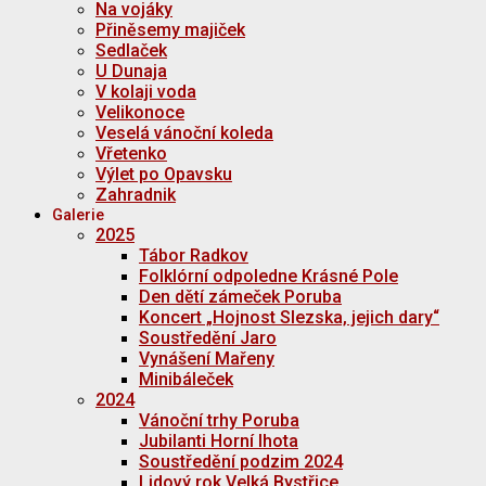
Na vojáky
Přiněsemy majiček
Sedlaček
U Dunaja
V kolaji voda
Velikonoce
Veselá vánoční koleda
Vřetenko
Výlet po Opavsku
Zahradnik
Galerie
2025
Tábor Radkov
Folklórní odpoledne Krásné Pole
Den dětí zámeček Poruba
Koncert „Hojnost Slezska, jejich dary“
Soustředění Jaro
Vynášení Mařeny
Minibáleček
2024
Vánoční trhy Poruba
Jubilanti Horní lhota
Soustředění podzim 2024
Lidový rok Velká Bystřice