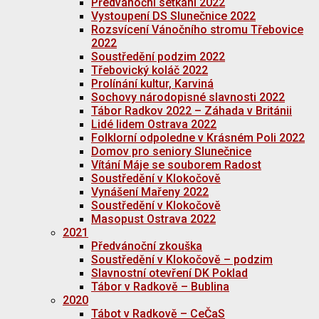
Předvánoční setkání 2022
Vystoupení DS Slunečnice 2022
Rozsvícení Vánočního stromu Třebovice
2022
Soustředění podzim 2022
Třebovický koláč 2022
Prolínání kultur, Karviná
Sochovy národopisné slavnosti 2022
Tábor Radkov 2022 – Záhada v Británii
Lidé lidem Ostrava 2022
Folklorní odpoledne v Krásném Poli 2022
Domov pro seniory Slunečnice
Vítání Máje se souborem Radost
Soustředění v Klokočově
Vynášení Mařeny 2022
Soustředění v Klokočově
Masopust Ostrava 2022
2021
Předvánoční zkouška
Soustředění v Klokočově – podzim
Slavnostní otevření DK Poklad
Tábor v Radkově – Bublina
2020
Tábot v Radkově – CeČaS