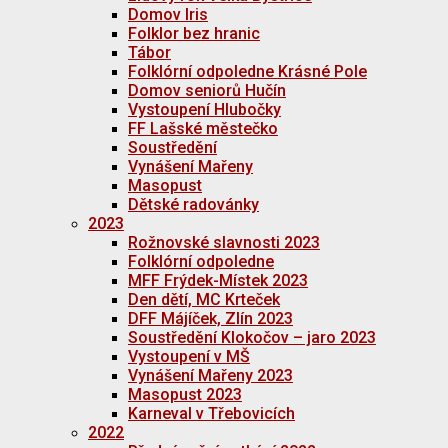
Domov Iris
Folklor bez hranic
Tábor
Folklórní odpoledne Krásné Pole
Domov seniorů Hučín
Vystoupení Hlubočky
FF Lašské městečko
Soustředění
Vynášení Mařeny
Masopust
Dětské radovánky
2023
Rožnovské slavnosti 2023
Folklórní odpoledne
MFF Frýdek-Místek 2023
Den dětí, MC Krteček
DFF Májíček, Zlín 2023
Soustředění Klokočov – jaro 2023
Vystoupení v MŠ
Vynášení Mařeny 2023
Masopust 2023
Karneval v Třebovicích
2022