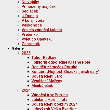
Na vojáky
Přiněsemy majiček
Sedlaček
U Dunaja
V kolaji voda
Velikonoce
Veselá vánoční koleda
Vřetenko
Výlet po Opavsku
Zahradnik
Galerie
2025
Tábor Radkov
Folklórní odpoledne Krásné Pole
Den dětí zámeček Poruba
Koncert „Hojnost Slezska, jejich dary“
Soustředění Jaro
Vynášení Mařeny
Minibáleček
2024
Vánoční trhy Poruba
Jubilanti Horní lhota
Soustředění podzim 2024
Lidový rok Velká Bystřice