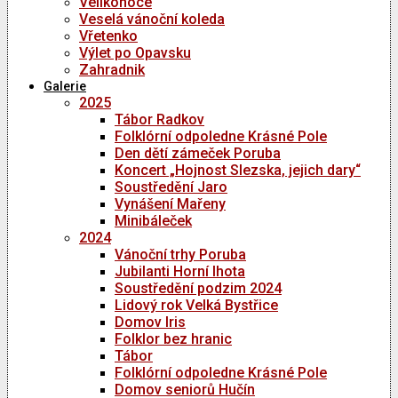
Velikonoce
Veselá vánoční koleda
Vřetenko
Výlet po Opavsku
Zahradnik
Galerie
2025
Tábor Radkov
Folklórní odpoledne Krásné Pole
Den dětí zámeček Poruba
Koncert „Hojnost Slezska, jejich dary“
Soustředění Jaro
Vynášení Mařeny
Minibáleček
2024
Vánoční trhy Poruba
Jubilanti Horní lhota
Soustředění podzim 2024
Lidový rok Velká Bystřice
Domov Iris
Folklor bez hranic
Tábor
Folklórní odpoledne Krásné Pole
Domov seniorů Hučín