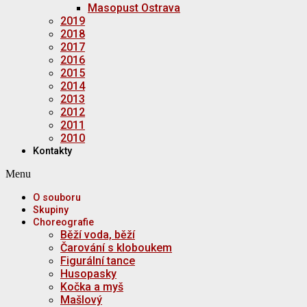
Masopust Ostrava
2019
2018
2017
2016
2015
2014
2013
2012
2011
2010
Kontakty
Menu
O souboru
Skupiny
Choreografie
Běží voda, běží
Čarování s kloboukem
Figurální tance
Husopasky
Kočka a myš
Mašlový