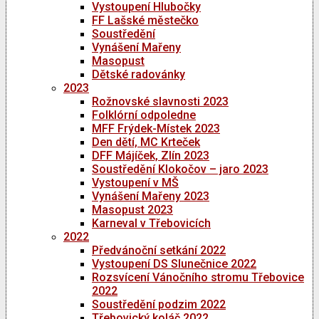
Vystoupení Hlubočky
FF Lašské městečko
Soustředění
Vynášení Mařeny
Masopust
Dětské radovánky
2023
Rožnovské slavnosti 2023
Folklórní odpoledne
MFF Frýdek-Místek 2023
Den dětí, MC Krteček
DFF Májíček, Zlín 2023
Soustředění Klokočov – jaro 2023
Vystoupení v MŠ
Vynášení Mařeny 2023
Masopust 2023
Karneval v Třebovicích
2022
Předvánoční setkání 2022
Vystoupení DS Slunečnice 2022
Rozsvícení Vánočního stromu Třebovice
2022
Soustředění podzim 2022
Třebovický koláč 2022