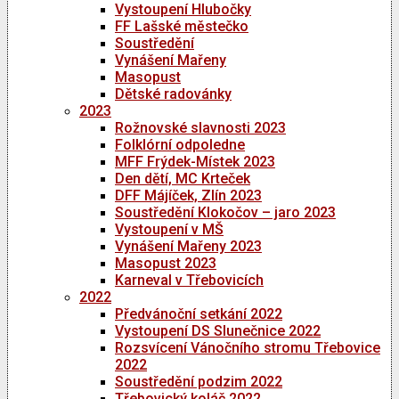
Vystoupení Hlubočky
FF Lašské městečko
Soustředění
Vynášení Mařeny
Masopust
Dětské radovánky
2023
Rožnovské slavnosti 2023
Folklórní odpoledne
MFF Frýdek-Místek 2023
Den dětí, MC Krteček
DFF Májíček, Zlín 2023
Soustředění Klokočov – jaro 2023
Vystoupení v MŠ
Vynášení Mařeny 2023
Masopust 2023
Karneval v Třebovicích
2022
Předvánoční setkání 2022
Vystoupení DS Slunečnice 2022
Rozsvícení Vánočního stromu Třebovice
2022
Soustředění podzim 2022
Třebovický koláč 2022