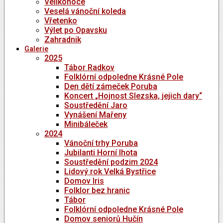
Velikonoce
Veselá vánoční koleda
Vřetenko
Výlet po Opavsku
Zahradnik
Galerie
2025
Tábor Radkov
Folklórní odpoledne Krásné Pole
Den dětí zámeček Poruba
Koncert „Hojnost Slezska, jejich dary“
Soustředění Jaro
Vynášení Mařeny
Minibáleček
2024
Vánoční trhy Poruba
Jubilanti Horní lhota
Soustředění podzim 2024
Lidový rok Velká Bystřice
Domov Iris
Folklor bez hranic
Tábor
Folklórní odpoledne Krásné Pole
Domov seniorů Hučín