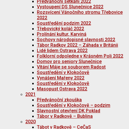
Předvánoční setkání 2022
Vystoupení DS Slunečnice 2022
Rozsvícení Vánočního stromu Třebovice
2022
Soustředění podzim 2022
Třebovický koláč 2022
Prolínání kultur, Karviná
Sochovy národopisné slavnosti 2022
Tábor Radkov 2022 – Záhada v Británii
Lidé lidem Ostrava 2022
Folklorní odpoledne v Krásném Poli 2022
Domov pro seniory Slunečnice
Vítání Máje se souborem Radost
Soustředění v Klokočově
Vynášení Mařeny 2022
Soustředění v Klokočově
Masopust Ostrava 2022
2021
Předvánoční zkouška
Soustředění v Klokočově – podzim
Slavnostní otevření DK Poklad
Tábor v Radkově – Bublina
2020
Tábot v Radkově – CeČaS