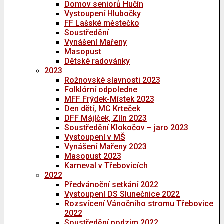
Domov seniorů Hučín
Vystoupení Hlubočky
FF Lašské městečko
Soustředění
Vynášení Mařeny
Masopust
Dětské radovánky
2023
Rožnovské slavnosti 2023
Folklórní odpoledne
MFF Frýdek-Místek 2023
Den dětí, MC Krteček
DFF Májíček, Zlín 2023
Soustředění Klokočov – jaro 2023
Vystoupení v MŠ
Vynášení Mařeny 2023
Masopust 2023
Karneval v Třebovicích
2022
Předvánoční setkání 2022
Vystoupení DS Slunečnice 2022
Rozsvícení Vánočního stromu Třebovice
2022
Soustředění podzim 2022