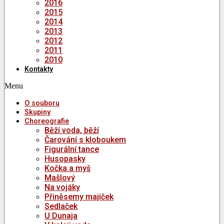
2016
2015
2014
2013
2012
2011
2010
Kontakty
Menu
O souboru
Skupiny
Choreografie
Běží voda, běží
Čarování s kloboukem
Figurální tance
Husopasky
Kočka a myš
Mašlový
Na vojáky
Přiněsemy majiček
Sedlaček
U Dunaja