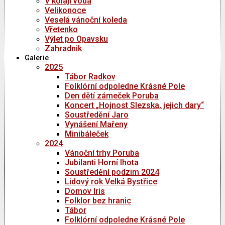
V kolaji voda
Velikonoce
Veselá vánoční koleda
Vřetenko
Výlet po Opavsku
Zahradnik
Galerie
2025
Tábor Radkov
Folklórní odpoledne Krásné Pole
Den dětí zámeček Poruba
Koncert „Hojnost Slezska, jejich dary“
Soustředění Jaro
Vynášení Mařeny
Minibáleček
2024
Vánoční trhy Poruba
Jubilanti Horní lhota
Soustředění podzim 2024
Lidový rok Velká Bystřice
Domov Iris
Folklor bez hranic
Tábor
Folklórní odpoledne Krásné Pole