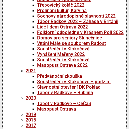
Třebovický koláč 2022
Prolínání kultur, Karviná
Sochovy národopisné slavnosti 2022
Tábor Radkov 2022 – Záhada v Británii
Lidé lidem Ostrava 2022
Folklorní odpoledne v Krásném Poli 2022
Domov pro seniory Slunečnice
Vítání Máje se souborem Radost
Soustředění v Klokočově
Vynášení Mařeny 2022
Soustředění v Klokočově
Masopust Ostrava 2022
2021
Předvánoční zkouška
Soustředění v Klokočově – podzim
Slavnostní otevření DK Poklad
Tábor v Radkově – Bublina
2020
Tábot v Radkově – CeČaS
Masopust Ostrava
2019
2018
2017