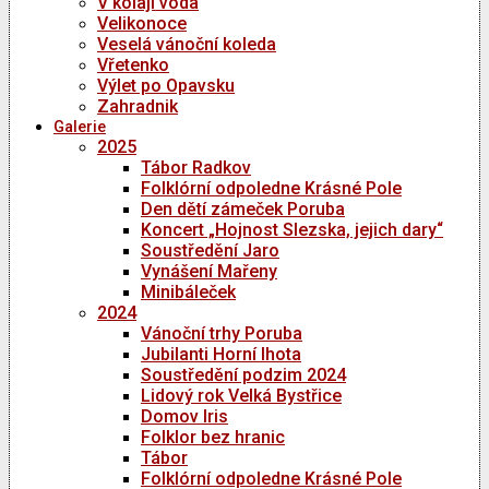
V kolaji voda
Velikonoce
Veselá vánoční koleda
Vřetenko
Výlet po Opavsku
Zahradnik
Galerie
2025
Tábor Radkov
Folklórní odpoledne Krásné Pole
Den dětí zámeček Poruba
Koncert „Hojnost Slezska, jejich dary“
Soustředění Jaro
Vynášení Mařeny
Minibáleček
2024
Vánoční trhy Poruba
Jubilanti Horní lhota
Soustředění podzim 2024
Lidový rok Velká Bystřice
Domov Iris
Folklor bez hranic
Tábor
Folklórní odpoledne Krásné Pole