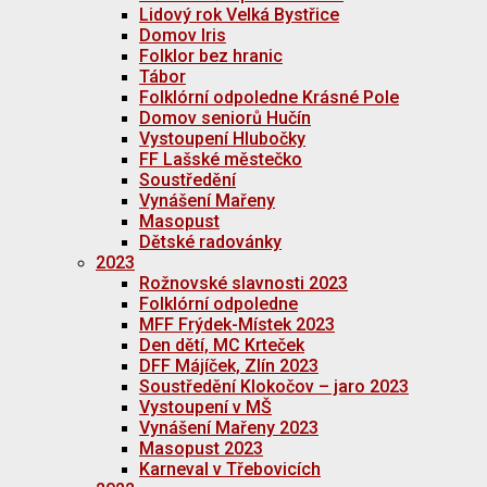
Lidový rok Velká Bystřice
Domov Iris
Folklor bez hranic
Tábor
Folklórní odpoledne Krásné Pole
Domov seniorů Hučín
Vystoupení Hlubočky
FF Lašské městečko
Soustředění
Vynášení Mařeny
Masopust
Dětské radovánky
2023
Rožnovské slavnosti 2023
Folklórní odpoledne
MFF Frýdek-Místek 2023
Den dětí, MC Krteček
DFF Májíček, Zlín 2023
Soustředění Klokočov – jaro 2023
Vystoupení v MŠ
Vynášení Mařeny 2023
Masopust 2023
Karneval v Třebovicích