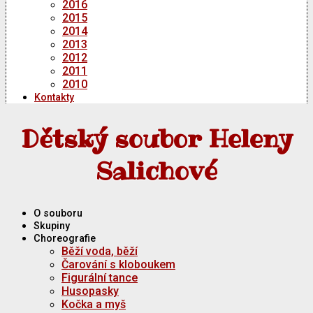
2016
2015
2014
2013
2012
2011
2010
Kontakty
Dětský soubor Heleny
Salichové
O souboru
Skupiny
Choreografie
Běží voda, běží
Čarování s kloboukem
Figurální tance
Husopasky
Kočka a myš