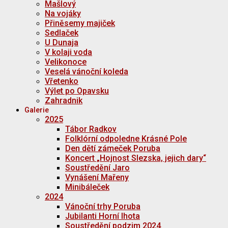
Mašlový
Na vojáky
Přiněsemy majiček
Sedlaček
U Dunaja
V kolaji voda
Velikonoce
Veselá vánoční koleda
Vřetenko
Výlet po Opavsku
Zahradnik
Galerie
2025
Tábor Radkov
Folklórní odpoledne Krásné Pole
Den dětí zámeček Poruba
Koncert „Hojnost Slezska, jejich dary“
Soustředění Jaro
Vynášení Mařeny
Minibáleček
2024
Vánoční trhy Poruba
Jubilanti Horní lhota
Soustředění podzim 2024