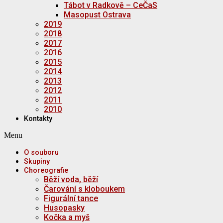
Tábot v Radkově – CeČaS
Masopust Ostrava
2019
2018
2017
2016
2015
2014
2013
2012
2011
2010
Kontakty
Menu
O souboru
Skupiny
Choreografie
Běží voda, běží
Čarování s kloboukem
Figurální tance
Husopasky
Kočka a myš