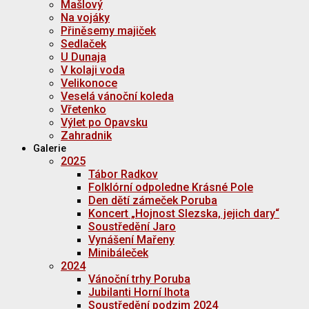
Mašlový
Na vojáky
Přiněsemy majiček
Sedlaček
U Dunaja
V kolaji voda
Velikonoce
Veselá vánoční koleda
Vřetenko
Výlet po Opavsku
Zahradnik
Galerie
2025
Tábor Radkov
Folklórní odpoledne Krásné Pole
Den dětí zámeček Poruba
Koncert „Hojnost Slezska, jejich dary“
Soustředění Jaro
Vynášení Mařeny
Minibáleček
2024
Vánoční trhy Poruba
Jubilanti Horní lhota
Soustředění podzim 2024