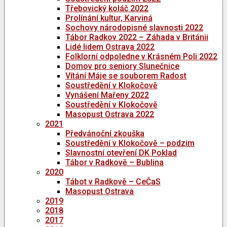
Třebovický koláč 2022
Prolínání kultur, Karviná
Sochovy národopisné slavnosti 2022
Tábor Radkov 2022 – Záhada v Británii
Lidé lidem Ostrava 2022
Folklorní odpoledne v Krásném Poli 2022
Domov pro seniory Slunečnice
Vítání Máje se souborem Radost
Soustředění v Klokočově
Vynášení Mařeny 2022
Soustředění v Klokočově
Masopust Ostrava 2022
2021
Předvánoční zkouška
Soustředění v Klokočově – podzim
Slavnostní otevření DK Poklad
Tábor v Radkově – Bublina
2020
Tábot v Radkově – CeČaS
Masopust Ostrava
2019
2018
2017