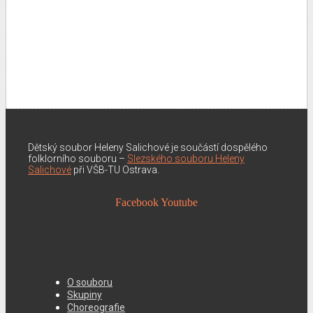
Dětský soubor Heleny Salichové je součástí dospělého
folklorního souboru –
Slezského souboru Heleny
Salichové
při VŠB-TU Ostrava.
Facebook
Youtube
O souboru
Skupiny
Choreografie