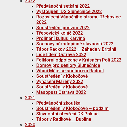
2022
Předvánoční setkání 2022
Vystoupení DS Slunečnice 2022
Rozsvícení Vánočního stromu Třebovice
2022
Soustředění podzim 2022
Třebovický koláč 2022
Prolínání kultur, Karviná
Sochovy národopisné slavnosti 2022
Tábor Radkov 2022 – Záhada v Británii
Lidé lidem Ostrava 2022
Folklorní odpoledne v Krásném Poli 2022
Domov pro seniory Slunečnice
Vítání Máje se souborem Radost
Soustředění v Klokočově
Vynášení Mařeny 2022
Soustředění v Klokočově
Masopust Ostrava 2022
2021
Předvánoční zkouška
Soustředění v Klokočově – podzim
Slavnostní otevření DK Poklad
Tábor v Radkově – Bublina
2020