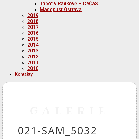
Tábot v Radkově – CeČaS
Masopust Ostrava
2019
2018
2017
2016
2015
2014
2013
2012
2011
2010
Kontakty
GALERIE
021-SAM_5032