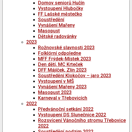
Domov seniorů Hučín
Vystoupení Hlubočky
FF Lašské městečko
Soustředění
Vynášení Mařeny
Masopust
Dětské radovánky
2023
Rožnovské slavnosti 2023
Folklórní odpoledne
MFF Frýdek-Místek 2023
Den dětí, MC Krteček
DFF Májíček, Zlín 2023
Soustředění Klokočov – jaro 2023
Vystoupení v MŠ
Vynášení Mařeny 2023
Masopust 2023
Karneval v Třebovicích
2022
Předvánoční setkání 2022
Vystoupení DS Slunečnice 2022
Rozsvícení Vánočního stromu Třebovice
2022
Soustředění podzim 2022