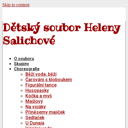
Skip to content
Dětský soubor Heleny
Salichové
O souboru
Skupiny
Choreografie
Běží voda, běží
Čarování s kloboukem
Figurální tance
Husopasky
Kočka a myš
Mašlový
Na vojáky
Přiněsemy majiček
Sedlaček
U Dunaja