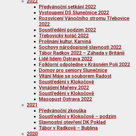
2022
Předvánoční setkání 2022
Vystoupení DS Slunečnice 2022
Rozsvícení Vánočního stromu Třebovice
2022
Soustředění podzim 2022
Třebovický koláč 2022
Prolínání kultur, Karviná
Sochovy národopisné slavnosti 2022
Tábor Radkov 2022 – Záhada v Británii
Lidé lidem Ostrava 2022
Folklorní odpoledne v Krásném Poli 2022
Domov pro seniory Slunečnice
Vítání Máje se souborem Radost
Soustředění v Klokočově
Vynášení Mařeny 2022
Soustředění v Klokočově
Masopust Ostrava 2022
2021
Předvánoční zkouška
Soustředění v Klokočově – podzim
Slavnostní otevření DK Poklad
Tábor v Radkově – Bublina
2020