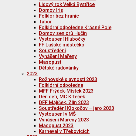
Lidový rok Velká Bystřice
Domov Iris
Folklor bez hranic
Tábor
Folklórní odpoledne Krásné Pole
Domov seniorů Hučín
Vystoupení Hlubočky
FF Lašské městečko
Soustředění
Vynášení Mařeny
Masopust
Dětské radovánky
2023
Rožnovské slavnosti 2023
Folklórní odpoledne
MFF Frýdek-Místek 2023
Den dětí, MC Krteček
DFF Májíček, Zlín 2023
Soustředění Klokočov – jaro 2023
Vystoupení v MŠ
Vynášení Mařeny 2023
Masopust 2023
Karneval v Třebovicích