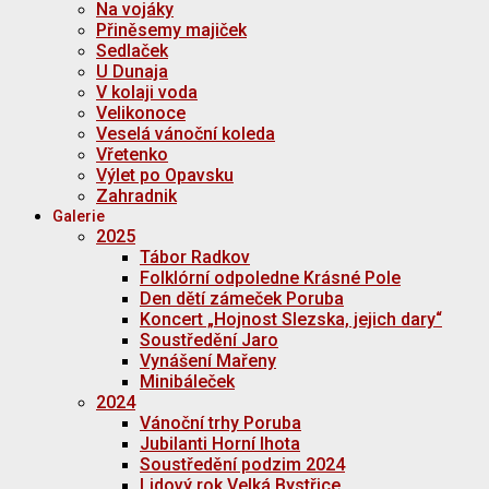
Na vojáky
Přiněsemy majiček
Sedlaček
U Dunaja
V kolaji voda
Velikonoce
Veselá vánoční koleda
Vřetenko
Výlet po Opavsku
Zahradnik
Galerie
2025
Tábor Radkov
Folklórní odpoledne Krásné Pole
Den dětí zámeček Poruba
Koncert „Hojnost Slezska, jejich dary“
Soustředění Jaro
Vynášení Mařeny
Minibáleček
2024
Vánoční trhy Poruba
Jubilanti Horní lhota
Soustředění podzim 2024
Lidový rok Velká Bystřice