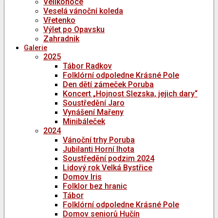
Velikonoce
Veselá vánoční koleda
Vřetenko
Výlet po Opavsku
Zahradnik
Galerie
2025
Tábor Radkov
Folklórní odpoledne Krásné Pole
Den dětí zámeček Poruba
Koncert „Hojnost Slezska, jejich dary“
Soustředění Jaro
Vynášení Mařeny
Minibáleček
2024
Vánoční trhy Poruba
Jubilanti Horní lhota
Soustředění podzim 2024
Lidový rok Velká Bystřice
Domov Iris
Folklor bez hranic
Tábor
Folklórní odpoledne Krásné Pole
Domov seniorů Hučín