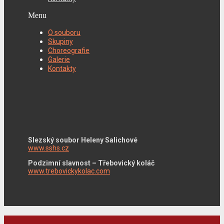
Menu
O souboru
Skupiny
Choreografie
Galerie
Kontakty
Slezský soubor Heleny Salichové
www.sshs.cz
Podzimní slavnost – Třebovický koláč
www.trebovickykolac.com