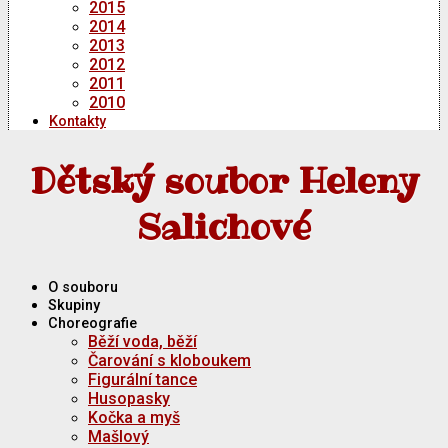
2015
2014
2013
2012
2011
2010
Kontakty
Dětský soubor Heleny
Salichové
O souboru
Skupiny
Choreografie
Běží voda, běží
Čarování s kloboukem
Figurální tance
Husopasky
Kočka a myš
Mašlový