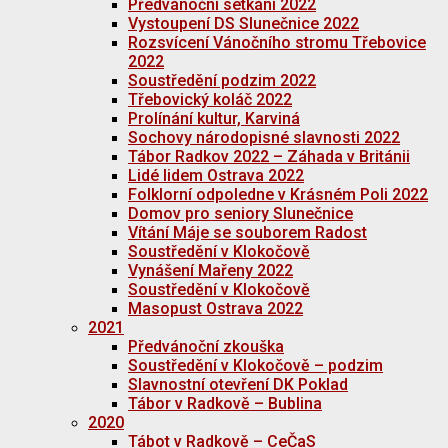
Předvánoční setkání 2022
Vystoupení DS Slunečnice 2022
Rozsvícení Vánočního stromu Třebovice
2022
Soustředění podzim 2022
Třebovický koláč 2022
Prolínání kultur, Karviná
Sochovy národopisné slavnosti 2022
Tábor Radkov 2022 – Záhada v Británii
Lidé lidem Ostrava 2022
Folklorní odpoledne v Krásném Poli 2022
Domov pro seniory Slunečnice
Vítání Máje se souborem Radost
Soustředění v Klokočově
Vynášení Mařeny 2022
Soustředění v Klokočově
Masopust Ostrava 2022
2021
Předvánoční zkouška
Soustředění v Klokočově – podzim
Slavnostní otevření DK Poklad
Tábor v Radkově – Bublina
2020
Tábot v Radkově – CeČaS