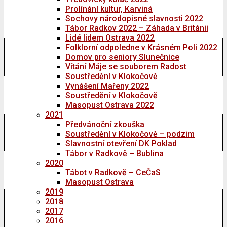
Prolínání kultur, Karviná
Sochovy národopisné slavnosti 2022
Tábor Radkov 2022 – Záhada v Británii
Lidé lidem Ostrava 2022
Folklorní odpoledne v Krásném Poli 2022
Domov pro seniory Slunečnice
Vítání Máje se souborem Radost
Soustředění v Klokočově
Vynášení Mařeny 2022
Soustředění v Klokočově
Masopust Ostrava 2022
2021
Předvánoční zkouška
Soustředění v Klokočově – podzim
Slavnostní otevření DK Poklad
Tábor v Radkově – Bublina
2020
Tábot v Radkově – CeČaS
Masopust Ostrava
2019
2018
2017
2016