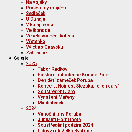
Na vojáky
Přiněsemy majiček
Sedlaček
U Dunaja
V kolaji voda
Velikonoce
Veselá vánoční koleda
Vřetenko
Výlet po Opavsku
Zahradnik
Galerie
2025
Tábor Radkov
Folklórní odpoledne Krásné Pole
Den dětí zámeček Poruba
Koncert „Hojnost Slezska, jejich dary“
Soustředění Jaro
Vynášení Mařeny
Minibáleček
2024
Vánoční trhy Poruba
Jubilanti Horní lhota
Soustředění podzim 2024
Lidový rok Velká Bystřice