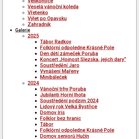
Velikonoce
Veselá vánoční koleda
Vřetenko
Výlet po Opavsku
Zahradnik
Galerie
2025
Tábor Radkov
Folklórní odpoledne Krásné Pole
Den dětí zámeček Poruba
Koncert „Hojnost Slezska, jejich dary“
Soustředění Jaro
Vynášení Mařeny
Minibáleček
2024
Vánoční trhy Poruba
Jubilanti Horní lhota
Soustředění podzim 2024
Lidový rok Velká Bystřice
Domov Iris
Folklor bez hranic
Tábor
Folklórní odpoledne Krásné Pole
Domov seniorů Hučín