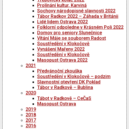
Prolínání kultur, Karviná
Sochovy národopisné slavnosti 2022
Tábor Radkov 2022 – Záhada v Británii
Lidé lidem Ostrava 2022
Folklorní odpoledne v Krásném Poli 2022
Domov pro seniory Slunečnice
Vítání Máje se souborem Radost
Soustředění v Klokočově
Vynášení Mařeny 2022
Soustředění v Klokočově
Masopust Ostrava 2022
2021
Předvánoční zkouška
Soustředění v Klokočově – podzim
Slavnostní otevření DK Poklad
Tábor v Radkově – Bublina
2020
Tábot v Radkově – CeČaS
Masopust Ostrava
2019
2018
2017
2016