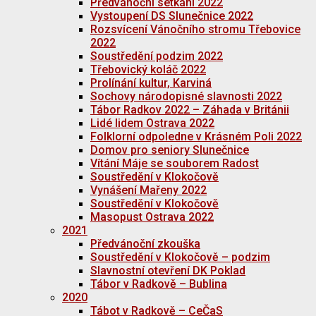
Předvánoční setkání 2022
Vystoupení DS Slunečnice 2022
Rozsvícení Vánočního stromu Třebovice
2022
Soustředění podzim 2022
Třebovický koláč 2022
Prolínání kultur, Karviná
Sochovy národopisné slavnosti 2022
Tábor Radkov 2022 – Záhada v Británii
Lidé lidem Ostrava 2022
Folklorní odpoledne v Krásném Poli 2022
Domov pro seniory Slunečnice
Vítání Máje se souborem Radost
Soustředění v Klokočově
Vynášení Mařeny 2022
Soustředění v Klokočově
Masopust Ostrava 2022
2021
Předvánoční zkouška
Soustředění v Klokočově – podzim
Slavnostní otevření DK Poklad
Tábor v Radkově – Bublina
2020
Tábot v Radkově – CeČaS