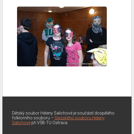
Dětský soubor Heleny Salichové je součástí dospělého
folklorního souboru –
Slezského souboru Heleny
Salichové
při VŠB-TU Ostrava.