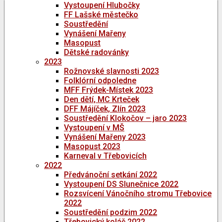
Vystoupení Hlubočky
FF Lašské městečko
Soustředění
Vynášení Mařeny
Masopust
Dětské radovánky
2023
Rožnovské slavnosti 2023
Folklórní odpoledne
MFF Frýdek-Místek 2023
Den dětí, MC Krteček
DFF Májíček, Zlín 2023
Soustředění Klokočov – jaro 2023
Vystoupení v MŠ
Vynášení Mařeny 2023
Masopust 2023
Karneval v Třebovicích
2022
Předvánoční setkání 2022
Vystoupení DS Slunečnice 2022
Rozsvícení Vánočního stromu Třebovice
2022
Soustředění podzim 2022
Třebovický koláč 2022