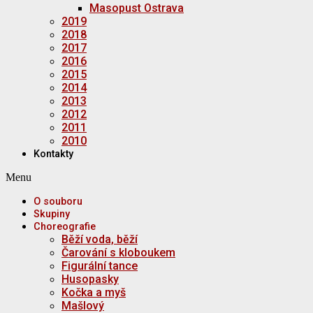
Masopust Ostrava
2019
2018
2017
2016
2015
2014
2013
2012
2011
2010
Kontakty
Menu
O souboru
Skupiny
Choreografie
Běží voda, běží
Čarování s kloboukem
Figurální tance
Husopasky
Kočka a myš
Mašlový