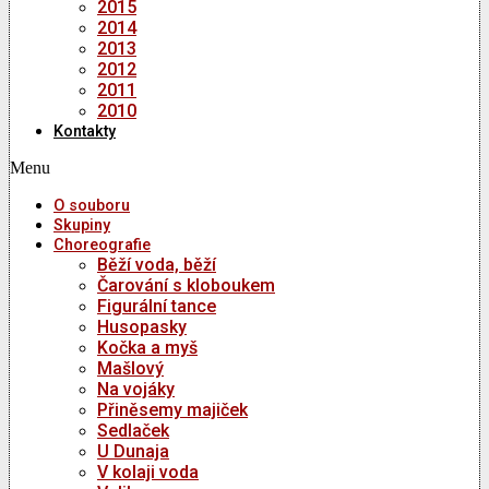
2015
2014
2013
2012
2011
2010
Kontakty
Menu
O souboru
Skupiny
Choreografie
Běží voda, běží
Čarování s kloboukem
Figurální tance
Husopasky
Kočka a myš
Mašlový
Na vojáky
Přiněsemy majiček
Sedlaček
U Dunaja
V kolaji voda