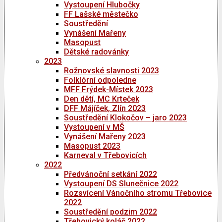
Vystoupení Hlubočky
FF Lašské městečko
Soustředění
Vynášení Mařeny
Masopust
Dětské radovánky
2023
Rožnovské slavnosti 2023
Folklórní odpoledne
MFF Frýdek-Místek 2023
Den dětí, MC Krteček
DFF Májíček, Zlín 2023
Soustředění Klokočov – jaro 2023
Vystoupení v MŠ
Vynášení Mařeny 2023
Masopust 2023
Karneval v Třebovicích
2022
Předvánoční setkání 2022
Vystoupení DS Slunečnice 2022
Rozsvícení Vánočního stromu Třebovice
2022
Soustředění podzim 2022
Třebovický koláč 2022