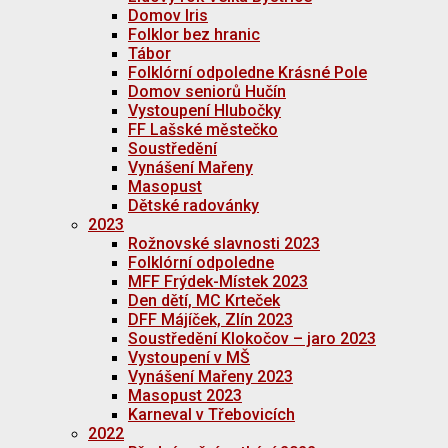
Domov Iris
Folklor bez hranic
Tábor
Folklórní odpoledne Krásné Pole
Domov seniorů Hučín
Vystoupení Hlubočky
FF Lašské městečko
Soustředění
Vynášení Mařeny
Masopust
Dětské radovánky
2023
Rožnovské slavnosti 2023
Folklórní odpoledne
MFF Frýdek-Místek 2023
Den dětí, MC Krteček
DFF Májíček, Zlín 2023
Soustředění Klokočov – jaro 2023
Vystoupení v MŠ
Vynášení Mařeny 2023
Masopust 2023
Karneval v Třebovicích
2022