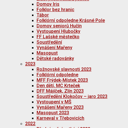
Domov Iris
Folklor bez hranic
Tábor
Folklórní odpoledne Krásné Pole
Domov seniorů Hučín
Vystoupení Hlubočky
FF Lašské městečko
Soustředění
Vynášení Mařeny
Masopust
Dětské radovánky
2023
Rožnovské slavnosti 2023
Folklórní odpoledne
MFF Frýdek-Místek 2023
Den dětí, MC Krteček
DFF Májíček, Zlín 2023
Soustředění Klokočov – jaro 2023
Vystoupení v MŠ
Vynášení Mařeny 2023
Masopust 2023
Karneval v Třebovicích
2022