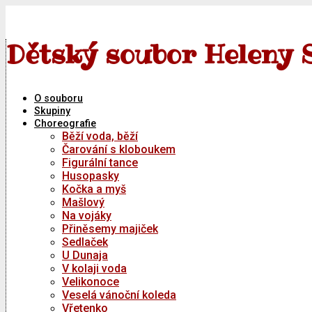
Skip
to
content
Dětský soubor Heleny 
O souboru
Skupiny
Choreografie
Běží voda, běží
Čarování s kloboukem
Figurální tance
Husopasky
Kočka a myš
Mašlový
Na vojáky
Přiněsemy majiček
Sedlaček
U Dunaja
V kolaji voda
Velikonoce
Veselá vánoční koleda
Vřetenko