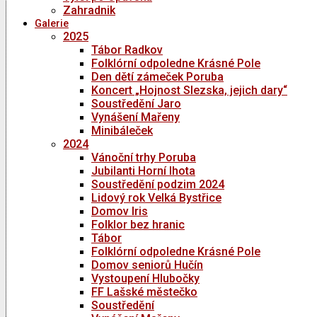
Zahradnik
Galerie
2025
Tábor Radkov
Folklórní odpoledne Krásné Pole
Den dětí zámeček Poruba
Koncert „Hojnost Slezska, jejich dary“
Soustředění Jaro
Vynášení Mařeny
Minibáleček
2024
Vánoční trhy Poruba
Jubilanti Horní lhota
Soustředění podzim 2024
Lidový rok Velká Bystřice
Domov Iris
Folklor bez hranic
Tábor
Folklórní odpoledne Krásné Pole
Domov seniorů Hučín
Vystoupení Hlubočky
FF Lašské městečko
Soustředění