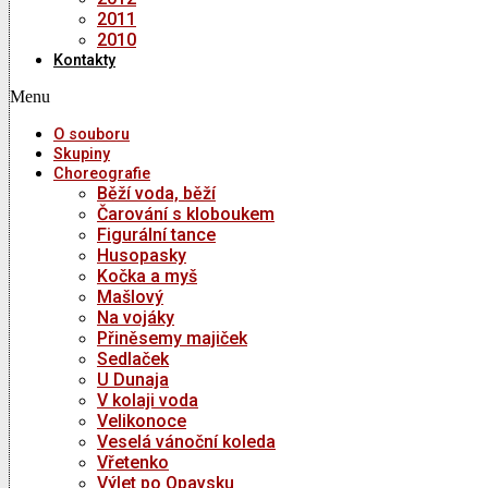
2011
2010
Kontakty
Menu
O souboru
Skupiny
Choreografie
Běží voda, běží
Čarování s kloboukem
Figurální tance
Husopasky
Kočka a myš
Mašlový
Na vojáky
Přiněsemy majiček
Sedlaček
U Dunaja
V kolaji voda
Velikonoce
Veselá vánoční koleda
Vřetenko
Výlet po Opavsku