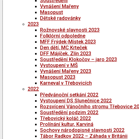
Soustředění
Vynášení Mařeny
Masopust
Dětské radovánky
2023
Rožnovské slavnosti 2023
Folklórní odpoledne
MFF Frýdek-Místek 2023
Den dětí, MC Krteček
DFF Májíček, Zlín 2023
Soustředění Klokočov – jaro 2023
Vystoupení v MŠ
Vynášení Mařeny 2023
Masopust 2023
Karneval v Třebovicích
2022
Předvánoční setkání 2022
Vystoupení DS Slunečnice 2022
Rozsvícení Vánočního stromu Třebovice 2
Soustředění podzim 2022
Třebovický koláč 2022
Prolínání kultur, Karviná
Sochovy národopisné slavnosti 2022
Tábor Radkov 2022 – Záhada v Británii