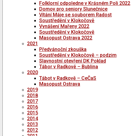
Folklorní odpoledne v Krásném Poli 2022
Domov pro seniory Slunečnice
Vítání Máje se souborem Radost
Soustředění v Klokočově
Vynášení Mařeny 2022
Soustředění v Klokočově
Masopust Ostrava 2022
2021
Předvánoční zkouška
Soustředění v Klokočově – podzim
Slavnostní otevření DK Poklad
Tábor v Radkově – Bublina
2020
Tábot v Radkově – CeČaS
Masopust Ostrava
2019
2018
2017
2016
2015
2014
2013
2012
2011