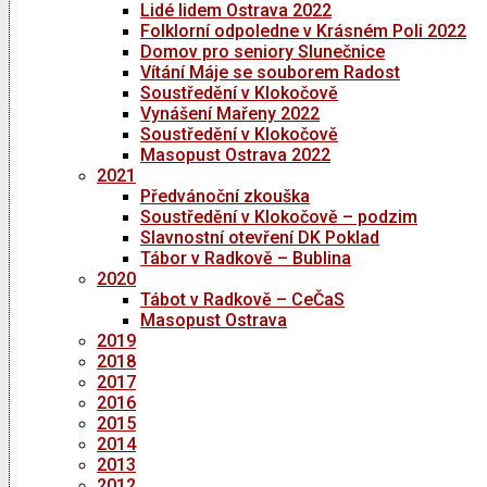
Lidé lidem Ostrava 2022
Folklorní odpoledne v Krásném Poli 2022
Domov pro seniory Slunečnice
Vítání Máje se souborem Radost
Soustředění v Klokočově
Vynášení Mařeny 2022
Soustředění v Klokočově
Masopust Ostrava 2022
2021
Předvánoční zkouška
Soustředění v Klokočově – podzim
Slavnostní otevření DK Poklad
Tábor v Radkově – Bublina
2020
Tábot v Radkově – CeČaS
Masopust Ostrava
2019
2018
2017
2016
2015
2014
2013
2012