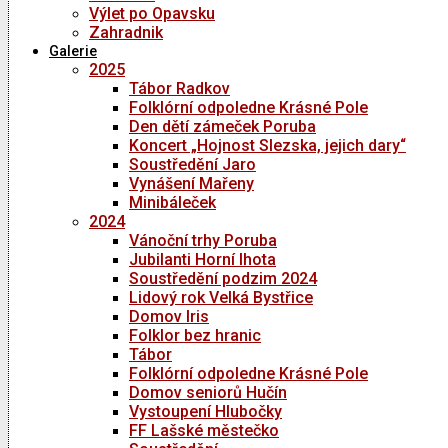
Výlet po Opavsku
Zahradnik
Galerie
2025
Tábor Radkov
Folklórní odpoledne Krásné Pole
Den dětí zámeček Poruba
Koncert „Hojnost Slezska, jejich dary“
Soustředění Jaro
Vynášení Mařeny
Minibáleček
2024
Vánoční trhy Poruba
Jubilanti Horní lhota
Soustředění podzim 2024
Lidový rok Velká Bystřice
Domov Iris
Folklor bez hranic
Tábor
Folklórní odpoledne Krásné Pole
Domov seniorů Hučín
Vystoupení Hlubočky
FF Lašské městečko