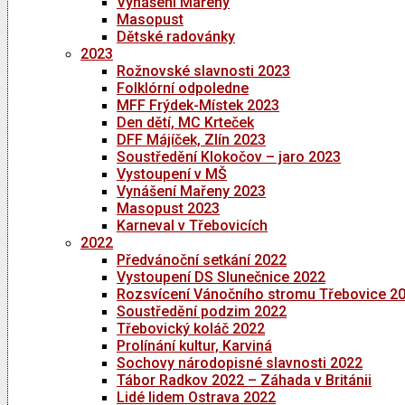
Vynášení Mařeny
Masopust
Dětské radovánky
2023
Rožnovské slavnosti 2023
Folklórní odpoledne
MFF Frýdek-Místek 2023
Den dětí, MC Krteček
DFF Májíček, Zlín 2023
Soustředění Klokočov – jaro 2023
Vystoupení v MŠ
Vynášení Mařeny 2023
Masopust 2023
Karneval v Třebovicích
2022
Předvánoční setkání 2022
Vystoupení DS Slunečnice 2022
Rozsvícení Vánočního stromu Třebovice 2
Soustředění podzim 2022
Třebovický koláč 2022
Prolínání kultur, Karviná
Sochovy národopisné slavnosti 2022
Tábor Radkov 2022 – Záhada v Británii
Lidé lidem Ostrava 2022