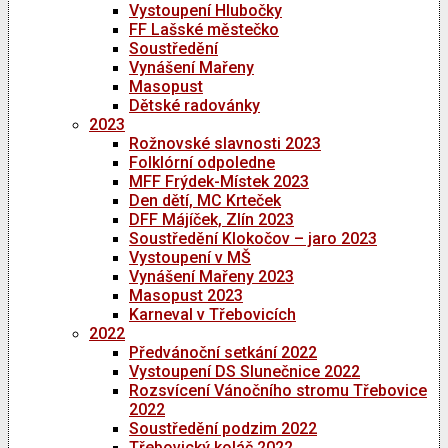
Vystoupení Hlubočky
FF Lašské městečko
Soustředění
Vynášení Mařeny
Masopust
Dětské radovánky
2023
Rožnovské slavnosti 2023
Folklórní odpoledne
MFF Frýdek-Místek 2023
Den dětí, MC Krteček
DFF Májíček, Zlín 2023
Soustředění Klokočov – jaro 2023
Vystoupení v MŠ
Vynášení Mařeny 2023
Masopust 2023
Karneval v Třebovicích
2022
Předvánoční setkání 2022
Vystoupení DS Slunečnice 2022
Rozsvícení Vánočního stromu Třebovice
2022
Soustředění podzim 2022
Třebovický koláč 2022