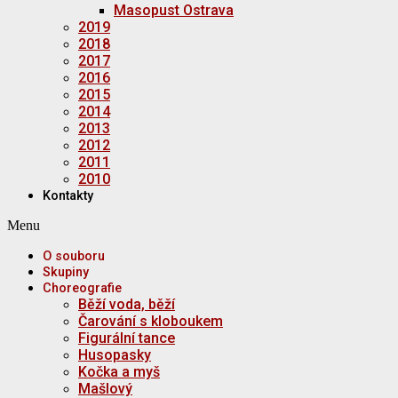
Masopust Ostrava
2019
2018
2017
2016
2015
2014
2013
2012
2011
2010
Kontakty
Menu
O souboru
Skupiny
Choreografie
Běží voda, běží
Čarování s kloboukem
Figurální tance
Husopasky
Kočka a myš
Mašlový