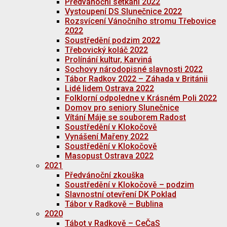
Předvánoční setkání 2022
Vystoupení DS Slunečnice 2022
Rozsvícení Vánočního stromu Třebovice
2022
Soustředění podzim 2022
Třebovický koláč 2022
Prolínání kultur, Karviná
Sochovy národopisné slavnosti 2022
Tábor Radkov 2022 – Záhada v Británii
Lidé lidem Ostrava 2022
Folklorní odpoledne v Krásném Poli 2022
Domov pro seniory Slunečnice
Vítání Máje se souborem Radost
Soustředění v Klokočově
Vynášení Mařeny 2022
Soustředění v Klokočově
Masopust Ostrava 2022
2021
Předvánoční zkouška
Soustředění v Klokočově – podzim
Slavnostní otevření DK Poklad
Tábor v Radkově – Bublina
2020
Tábot v Radkově – CeČaS