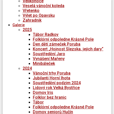
Velikonoce
Veselá vánoční koleda
Vřetenko
Výlet po Opavsku
Zahradnik
Galerie
2025
Tábor Radkov
Folklórní odpoledne Krásné Pole
Den dětí zámeček Poruba
Koncert „Hojnost Slezska, jejich dary“
Soustředění Jaro
Vynášení Mařeny
Minibáleček
2024
Vánoční trhy Poruba
Jubilanti Horní lhota
Soustředění podzim 2024
Lidový rok Velká Bystřice
Domov Iris
Folklor bez hranic
Tábor
Folklórní odpoledne Krásné Pole
Domov seniorů Hučín