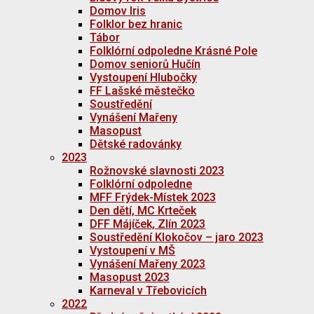
Domov Iris
Folklor bez hranic
Tábor
Folklórní odpoledne Krásné Pole
Domov seniorů Hučín
Vystoupení Hlubočky
FF Lašské městečko
Soustředění
Vynášení Mařeny
Masopust
Dětské radovánky
2023
Rožnovské slavnosti 2023
Folklórní odpoledne
MFF Frýdek-Místek 2023
Den dětí, MC Krteček
DFF Májíček, Zlín 2023
Soustředění Klokočov – jaro 2023
Vystoupení v MŠ
Vynášení Mařeny 2023
Masopust 2023
Karneval v Třebovicích
2022