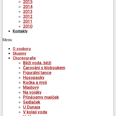
2015
2014
2013
2012
2011
2010
Kontakty
Menu
O souboru
Skupiny
Choreografie
Běží voda, běží
Čarování s kloboukem
Figurální tance
Husopasky
Kočka a myš
Mašlový
Na vojáky
Přiněsemy majiček
Sedlaček
U Dunaja
V kolaji voda