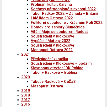
Prolínání kultur, Karviná
Sochovy národopisné slavnosti 2022
Tábor Radkov 2022 – Záhada v Británii
Lidé lidem Ostrava 2022
Folklorní odpoledne v Krásném Poli 2022
Domov pro seniory Slunečnice
Vítání Máje se souborem Radost
Soustředění v Klokočově
Vynášení Mařeny 2022
Soustředění v Klokočově
Masopust Ostrava 2022
2021
Předvánoční zkouška
Soustředění v Klokočově – podzim
Slavnostní otevření DK Poklad
Tábor v Radkově – Bublina
2020
Tábot v Radkově – CeČaS
Masopust Ostrava
2019
2018
2017
2016