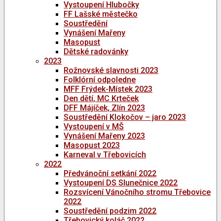
Vystoupení Hlubočky
FF Lašské městečko
Soustředění
Vynášení Mařeny
Masopust
Dětské radovánky
2023
Rožnovské slavnosti 2023
Folklórní odpoledne
MFF Frýdek-Místek 2023
Den dětí, MC Krteček
DFF Májíček, Zlín 2023
Soustředění Klokočov – jaro 2023
Vystoupení v MŠ
Vynášení Mařeny 2023
Masopust 2023
Karneval v Třebovicích
2022
Předvánoční setkání 2022
Vystoupení DS Slunečnice 2022
Rozsvícení Vánočního stromu Třebovice
2022
Soustředění podzim 2022
Třebovický koláč 2022