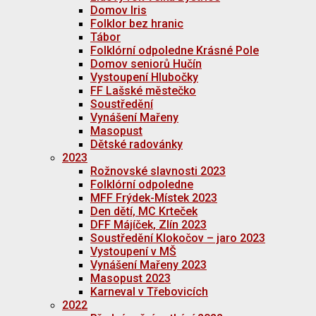
Domov Iris
Folklor bez hranic
Tábor
Folklórní odpoledne Krásné Pole
Domov seniorů Hučín
Vystoupení Hlubočky
FF Lašské městečko
Soustředění
Vynášení Mařeny
Masopust
Dětské radovánky
2023
Rožnovské slavnosti 2023
Folklórní odpoledne
MFF Frýdek-Místek 2023
Den dětí, MC Krteček
DFF Májíček, Zlín 2023
Soustředění Klokočov – jaro 2023
Vystoupení v MŠ
Vynášení Mařeny 2023
Masopust 2023
Karneval v Třebovicích
2022