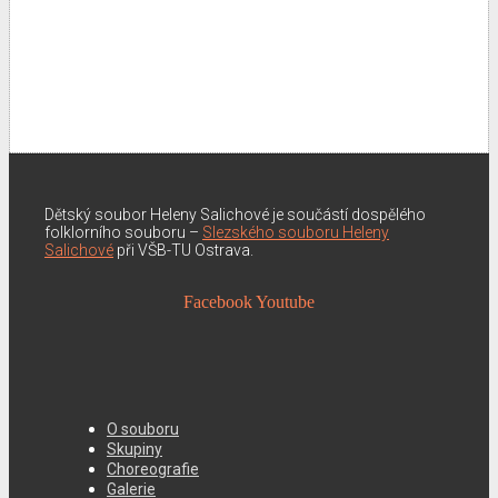
Dětský soubor Heleny Salichové je součástí dospělého
folklorního souboru –
Slezského souboru Heleny
Salichové
při VŠB-TU Ostrava.
Facebook
Youtube
O souboru
Skupiny
Choreografie
Galerie