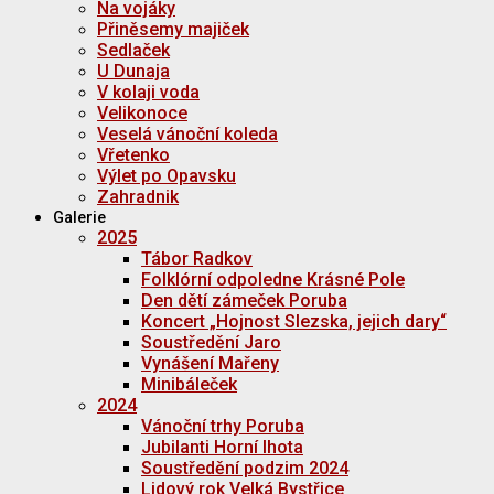
Na vojáky
Přiněsemy majiček
Sedlaček
U Dunaja
V kolaji voda
Velikonoce
Veselá vánoční koleda
Vřetenko
Výlet po Opavsku
Zahradnik
Galerie
2025
Tábor Radkov
Folklórní odpoledne Krásné Pole
Den dětí zámeček Poruba
Koncert „Hojnost Slezska, jejich dary“
Soustředění Jaro
Vynášení Mařeny
Minibáleček
2024
Vánoční trhy Poruba
Jubilanti Horní lhota
Soustředění podzim 2024
Lidový rok Velká Bystřice