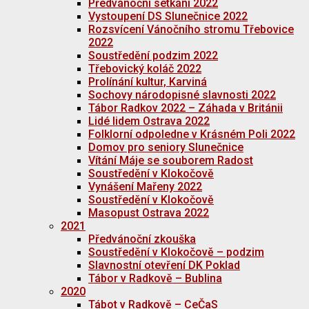
Předvánoční setkání 2022
Vystoupení DS Slunečnice 2022
Rozsvícení Vánočního stromu Třebovice
2022
Soustředění podzim 2022
Třebovický koláč 2022
Prolínání kultur, Karviná
Sochovy národopisné slavnosti 2022
Tábor Radkov 2022 – Záhada v Británii
Lidé lidem Ostrava 2022
Folklorní odpoledne v Krásném Poli 2022
Domov pro seniory Slunečnice
Vítání Máje se souborem Radost
Soustředění v Klokočově
Vynášení Mařeny 2022
Soustředění v Klokočově
Masopust Ostrava 2022
2021
Předvánoční zkouška
Soustředění v Klokočově – podzim
Slavnostní otevření DK Poklad
Tábor v Radkově – Bublina
2020
Tábot v Radkově – CeČaS