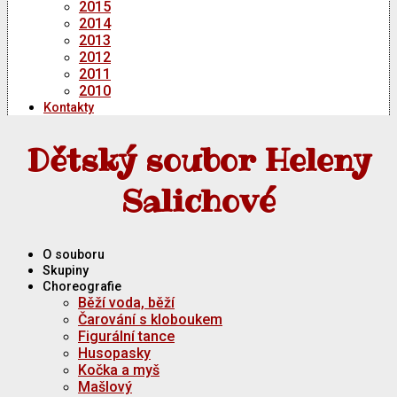
2015
2014
2013
2012
2011
2010
Kontakty
Dětský soubor Heleny
Salichové
O souboru
Skupiny
Choreografie
Běží voda, běží
Čarování s kloboukem
Figurální tance
Husopasky
Kočka a myš
Mašlový