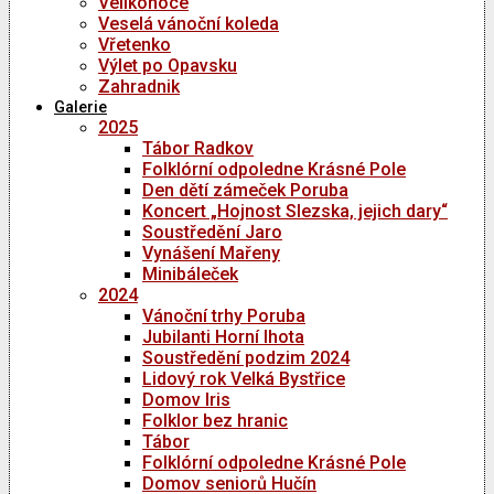
Velikonoce
Veselá vánoční koleda
Vřetenko
Výlet po Opavsku
Zahradnik
Galerie
2025
Tábor Radkov
Folklórní odpoledne Krásné Pole
Den dětí zámeček Poruba
Koncert „Hojnost Slezska, jejich dary“
Soustředění Jaro
Vynášení Mařeny
Minibáleček
2024
Vánoční trhy Poruba
Jubilanti Horní lhota
Soustředění podzim 2024
Lidový rok Velká Bystřice
Domov Iris
Folklor bez hranic
Tábor
Folklórní odpoledne Krásné Pole
Domov seniorů Hučín