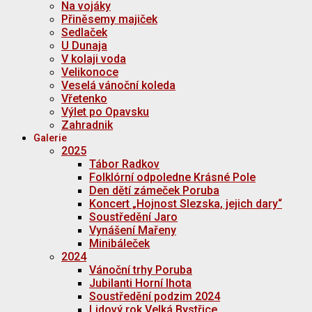
Na vojáky
Přiněsemy majiček
Sedlaček
U Dunaja
V kolaji voda
Velikonoce
Veselá vánoční koleda
Vřetenko
Výlet po Opavsku
Zahradnik
Galerie
2025
Tábor Radkov
Folklórní odpoledne Krásné Pole
Den dětí zámeček Poruba
Koncert „Hojnost Slezska, jejich dary“
Soustředění Jaro
Vynášení Mařeny
Minibáleček
2024
Vánoční trhy Poruba
Jubilanti Horní lhota
Soustředění podzim 2024
Lidový rok Velká Bystřice