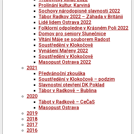
Prolínání kultur, Karviná
Sochovy národopisné slavnosti 2022
Tábor Radkov 2022 – Záhada v Británii
Lidé lidem Ostrava 2022
Folklorní odpoledne v Krásném Poli 2022
Domov pro seniory Slunečnice
Vítání Máje se souborem Radost
Soustředění v Klokočově
Vynášení Mařeny 2022
Soustředění v Klokočově
Masopust Ostrava 2022
2021
Předvánoční zkouška
Soustředění v Klokočově – podzim
Slavnostní otevření DK Poklad
Tábor v Radkově – Bublina
2020
Tábot v Radkově – CeČaS
Masopust Ostrava
2019
2018
2017
2016