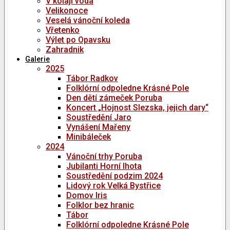
V kolaji voda
Velikonoce
Veselá vánoční koleda
Vřetenko
Výlet po Opavsku
Zahradnik
Galerie
2025
Tábor Radkov
Folklórní odpoledne Krásné Pole
Den dětí zámeček Poruba
Koncert „Hojnost Slezska, jejich dary“
Soustředění Jaro
Vynášení Mařeny
Minibáleček
2024
Vánoční trhy Poruba
Jubilanti Horní lhota
Soustředění podzim 2024
Lidový rok Velká Bystřice
Domov Iris
Folklor bez hranic
Tábor
Folklórní odpoledne Krásné Pole