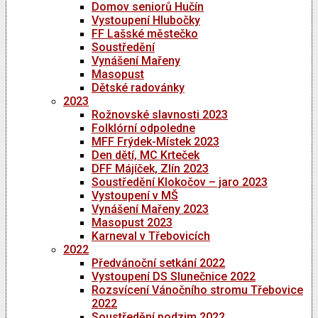
Domov seniorů Hučín
Vystoupení Hlubočky
FF Lašské městečko
Soustředění
Vynášení Mařeny
Masopust
Dětské radovánky
2023
Rožnovské slavnosti 2023
Folklórní odpoledne
MFF Frýdek-Místek 2023
Den dětí, MC Krteček
DFF Májíček, Zlín 2023
Soustředění Klokočov – jaro 2023
Vystoupení v MŠ
Vynášení Mařeny 2023
Masopust 2023
Karneval v Třebovicích
2022
Předvánoční setkání 2022
Vystoupení DS Slunečnice 2022
Rozsvícení Vánočního stromu Třebovice
2022
Soustředění podzim 2022