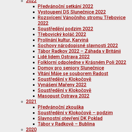
2022
Předvánoční setkání 2022
Vystoupení DS Slunečnice 2022
Rozsvícení Vánočního stromu Třebovice
2022
Soustředění podzim 2022
Třebovický koláč 2022
Prolínání kultur, Karviná
Sochovy národopisné slavnosti 2022
Tábor Radkov 2022 – Záhada v Británii
Lidé lidem Ostrava 2022
Folklorní odpoledne v Krásném Poli 2022
Domov pro seniory Slunečnice
Vítání Máje se souborem Radost
Soustředění v Klokočově
Vynášení Mařeny 2022
Soustředění v Klokočově
Masopust Ostrava 2022
2021
Předvánoční zkouška
Soustředění v Klokočově – podzim
Slavnostní otevření DK Poklad
Tábor v Radkově – Bublina
2020