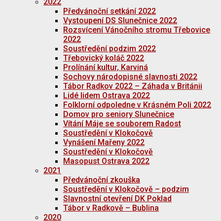
2022
Předvánoční setkání 2022
Vystoupení DS Slunečnice 2022
Rozsvícení Vánočního stromu Třebovice
2022
Soustředění podzim 2022
Třebovický koláč 2022
Prolínání kultur, Karviná
Sochovy národopisné slavnosti 2022
Tábor Radkov 2022 – Záhada v Británii
Lidé lidem Ostrava 2022
Folklorní odpoledne v Krásném Poli 2022
Domov pro seniory Slunečnice
Vítání Máje se souborem Radost
Soustředění v Klokočově
Vynášení Mařeny 2022
Soustředění v Klokočově
Masopust Ostrava 2022
2021
Předvánoční zkouška
Soustředění v Klokočově – podzim
Slavnostní otevření DK Poklad
Tábor v Radkově – Bublina
2020