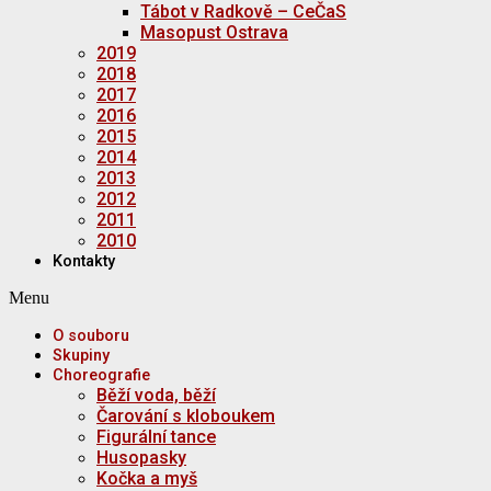
Tábot v Radkově – CeČaS
Masopust Ostrava
2019
2018
2017
2016
2015
2014
2013
2012
2011
2010
Kontakty
Menu
O souboru
Skupiny
Choreografie
Běží voda, běží
Čarování s kloboukem
Figurální tance
Husopasky
Kočka a myš