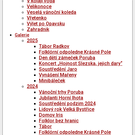
V kolaji voda
Velikonoce
Veselá vánoční koleda
Vřetenko
Výlet po Opavsku
Zahradnik
Galerie
2025
Tábor Radkov
Folklórní odpoledne Krásné Pole
Den dětí zámeček Poruba
Koncert „Hojnost Slezska, jejich dary“
Soustředění Jaro
Vynášení Mařeny
Minibáleček
2024
Vánoční trhy Poruba
Jubilanti Horní lhota
Soustředění podzim 2024
Lidový rok Velká Bystřice
Domov Iris
Folklor bez hranic
Tábor
Folklórní odpoledne Krásné Pole