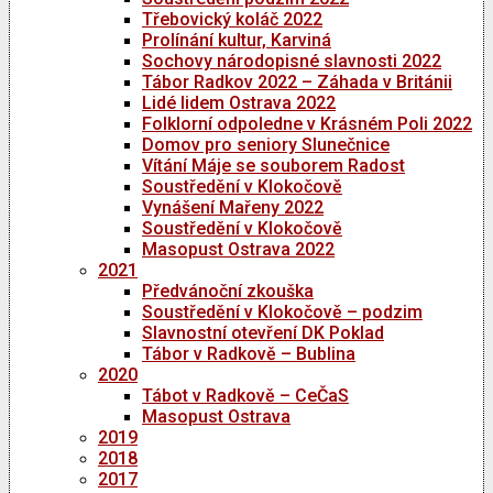
Třebovický koláč 2022
Prolínání kultur, Karviná
Sochovy národopisné slavnosti 2022
Tábor Radkov 2022 – Záhada v Británii
Lidé lidem Ostrava 2022
Folklorní odpoledne v Krásném Poli 2022
Domov pro seniory Slunečnice
Vítání Máje se souborem Radost
Soustředění v Klokočově
Vynášení Mařeny 2022
Soustředění v Klokočově
Masopust Ostrava 2022
2021
Předvánoční zkouška
Soustředění v Klokočově – podzim
Slavnostní otevření DK Poklad
Tábor v Radkově – Bublina
2020
Tábot v Radkově – CeČaS
Masopust Ostrava
2019
2018
2017