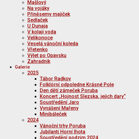
Mašlový
Na vojáky
Přiněsemy majiček
Sedlaček
U Dunaja
V kolaji voda
Velikonoce
Veselá vánoční koleda
Vřetenko
Výlet po Opavsku
Zahradnik
Galerie
2025
Tábor Radkov
Folklórní odpoledne Krásné Pole
Den dětí zámeček Poruba
Koncert „Hojnost Slezska, jejich dary“
Soustředění Jaro
Vynášení Mařeny
Minibáleček
2024
Vánoční trhy Poruba
Jubilanti Horní lhota
Soustředění podzim 2024