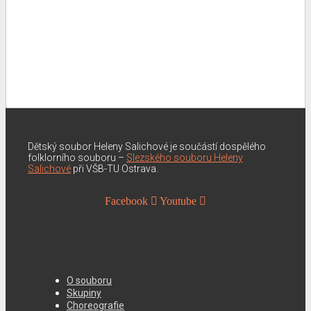
Dětský soubor Heleny Salichové je součástí dospělého
folklorního souboru –
Slezského souboru Heleny
Salichové
při VŠB-TU Ostrava.
Facebook
Youtube
O souboru
Skupiny
Choreografie