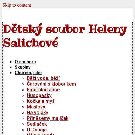
Skip to content
Dětský soubor Heleny
Salichové
O souboru
Skupiny
Choreografie
Běží voda, běží
Čarování s kloboukem
Figurální tance
Husopasky
Kočka a myš
Mašlový
Na vojáky
Přiněsemy majiček
Sedlaček
U Dunaja