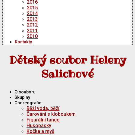
2016
2015
2014
2013
2012
2011
2010
Kontakty
Dětský soubor Heleny
Salichové
O souboru
Skupiny
Choreografie
Běží voda, běží
Čarování s kloboukem
Figurální tance
Husopasky
Kočka a myš