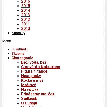
2016
2015
2014
2013
2012
2011
2010
Kontakty
Menu
O souboru
Skupiny
Choreografie
Běží voda, běží
Čarování s kloboukem
Figurální tance
Husopasky
Kočka a myš
Mašlový
Na vojáky
Přiněsemy majiček
Sedlaček
U Dunaja