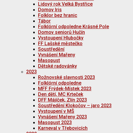
Lidový rok Velká Bystřice
Domov Iris
Folklor bez hranic
Tábor
Folklórní odpoledne Krásné Pole
Domov seniorů Hučín
Vystoupení Hlubočky
FF Lašské městečko
Soustředění
Vynášení Mařeny
Masopust
Dětské radovánky
2023
Rožnovské slavnosti 2023
Folklórní odpoledne
MFF Frýdek-Místek 2023
Den dětí, MC Krteček
DFF Májíček, Zlín 2023
Soustředění Klokočov – jaro 2023
Vystoupení v MŠ
Vynášení Mařeny 2023
Masopust 2023
Karneval v Třebovicích