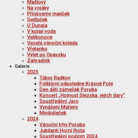
Mašlový
Na vojáky
Přiněsemy majiček
Sedlaček
U Dunaja
V kolaji voda
Velikonoce
Veselá vánoční koleda
Vřetenko
Výlet po Opavsku
Zahradnik
Galerie
2025
Tábor Radkov
Folklórní odpoledne Krásné Pole
Den dětí zámeček Poruba
Koncert „Hojnost Slezska, jejich dary“
Soustředění Jaro
Vynášení Mařeny
Minibáleček
2024
Vánoční trhy Poruba
Jubilanti Horní lhota
Soustředění podzim 2024