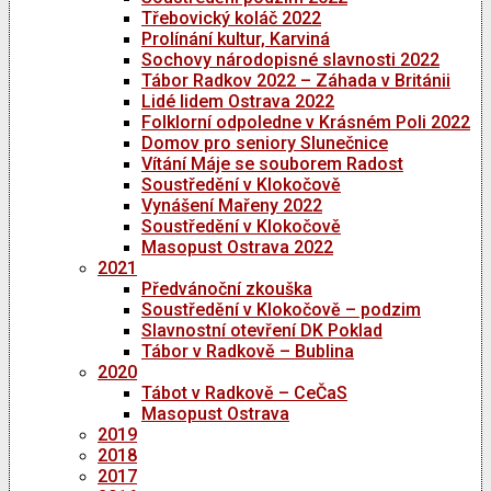
Třebovický koláč 2022
Prolínání kultur, Karviná
Sochovy národopisné slavnosti 2022
Tábor Radkov 2022 – Záhada v Británii
Lidé lidem Ostrava 2022
Folklorní odpoledne v Krásném Poli 2022
Domov pro seniory Slunečnice
Vítání Máje se souborem Radost
Soustředění v Klokočově
Vynášení Mařeny 2022
Soustředění v Klokočově
Masopust Ostrava 2022
2021
Předvánoční zkouška
Soustředění v Klokočově – podzim
Slavnostní otevření DK Poklad
Tábor v Radkově – Bublina
2020
Tábot v Radkově – CeČaS
Masopust Ostrava
2019
2018
2017