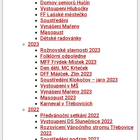
Domov seniorů Hučín
Vystoupení Hlubočky
FF Lašské městečko
Soustředění
Vynášení Mařeny
Masopust
Dětské radovánky
2023
Rožnovské slavnosti 2023
Folklórní odpoledne
MFF Frýdek-Místek 2023
Den dětí, MC Krteček
DFF Májíček, Zlín 2023
Soustředění Klokočov – jaro 2023
Vystoupení v MŠ
Vynášení Mařeny 2023
Masopust 2023
Karneval v Třebovicích
2022
Předvánoční setkání 2022
Vystoupení DS Slunečnice 2022
Rozsvícení Vánočního stromu Třebovice
2022
Soustředění podzim 2022