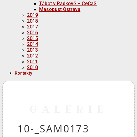
Tábot v Radkově – CeČaS
Masopust Ostrava
2019
2018
2017
2016
2015
2014
2013
2012
2011
2010
Kontakty
GALERIE
10-_SAM0173