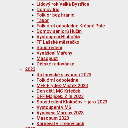
Lidový rok Velká Bystřice
Domov Iris
Folklor bez hranic
Tábor
Folklórní odpoledne Krásné Pole
Domov seniorů Hučín
Vystoupení Hlubočky
FF Lašské městečko
Soustředění
Vynášení Mařeny
Masopust
Dětské radovánky
2023
Rožnovské slavnosti 2023
Folklórní odpoledne
MFF Frýdek-Místek 2023
Den dětí, MC Krteček
DFF Májíček, Zlín 2023
Soustředění Klokočov – jaro 2023
Vystoupení v MŠ
Vynášení Mařeny 2023
Masopust 2023
Karneval v Třebovicích