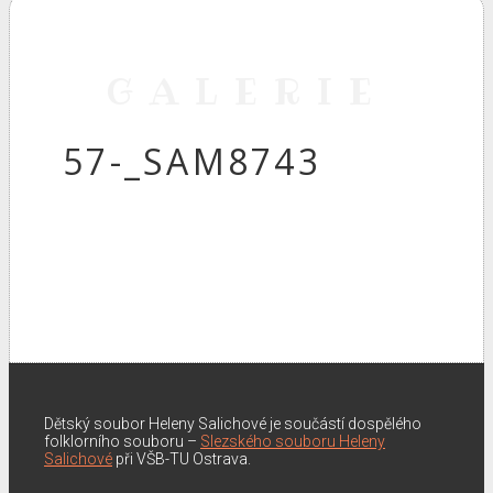
GALERIE
57-_SAM8743
Dětský soubor Heleny Salichové je součástí dospělého
folklorního souboru –
Slezského souboru Heleny
Salichové
při VŠB-TU Ostrava.