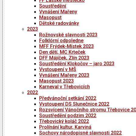
FF Lašské městečko
Soustředění
Vynášení Mařeny
Masopust
Dětské radovánky
2023
Rožnovské slavnosti 2023
Folklórní odpoledne
MFF Frýdek-Místek 2023
Den dětí, MC Krteček
DFF Májíček, Zlín 2023
Soustředění Klokočov – jaro 2023
Vystoupení v MŠ
Vynášení Mařeny 2023
Masopust 2023
Karneval v Třebovicích
2022
Předvánoční setkání 2022
Vystoupení DS Slunečnice 2022
Rozsvícení Vánočního stromu Třebovice 2
Soustředění podzim 2022
Třebovický koláč 2022
Prolínání kultur, Karviná
Sochovy národopisné slavnosti 2022