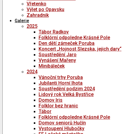
Vřetenko
Výlet po Opavsku
Zahradnik
Galerie
2025
Tábor Radkov
Folklórní odpoledne Krásné Pole
Den dětí zámeček Poruba
Koncert „Hojnost Slezska, jejich dary“
Soustředění Jaro
Vynášení Mařeny
Minibáleček
2024
Vánoční trhy Poruba
Jubilanti Horní lhota
Soustředění podzim 2024
Lidový rok Velká Bystřice
Domov Iris
Folklor bez hranic
Tábor
Folklórní odpoledne Krásné Pole
Domov seniorů Hučín
Vystoupení Hlubočky