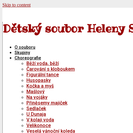
Skip to content
Dětský soubor Heleny 
O souboru
Skupiny
Choreografie
Běží voda, běží
Čarování s kloboukem
Figurální tance
Husopasky
Kočka a myš
Mašlový
Na vojáky
Přiněsemy majiček
Sedlaček
U Dunaja
V kolaji voda
Velikonoce
Veselá vánoční koleda