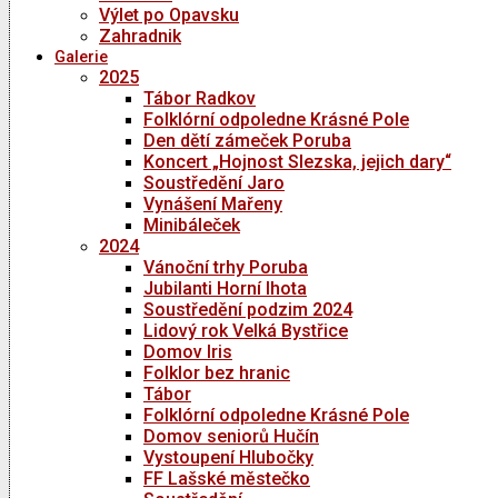
Výlet po Opavsku
Zahradnik
Galerie
2025
Tábor Radkov
Folklórní odpoledne Krásné Pole
Den dětí zámeček Poruba
Koncert „Hojnost Slezska, jejich dary“
Soustředění Jaro
Vynášení Mařeny
Minibáleček
2024
Vánoční trhy Poruba
Jubilanti Horní lhota
Soustředění podzim 2024
Lidový rok Velká Bystřice
Domov Iris
Folklor bez hranic
Tábor
Folklórní odpoledne Krásné Pole
Domov seniorů Hučín
Vystoupení Hlubočky
FF Lašské městečko