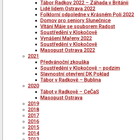
Tábor Radkov 2022 – Záhada v Británii
Lidé lidem Ostrava 2022
Folklorní odpoledne v Krásném Poli 2022
Domov pro seniory Slunečnice
Vítání Máje se souborem Radost
Soustředění v Klokočově
Vynášení Mařeny 2022
Soustředění v Klokočově
Masopust Ostrava 2022
2021
Předvánoční zkouška
Soustředění v Klokočově – podzim
Slavnostní otevření DK Poklad
Tábor v Radkově – Bublina
2020
Tábot v Radkově – CeČaS
Masopust Ostrava
2019
2018
2017
2016
2015
2014
2013