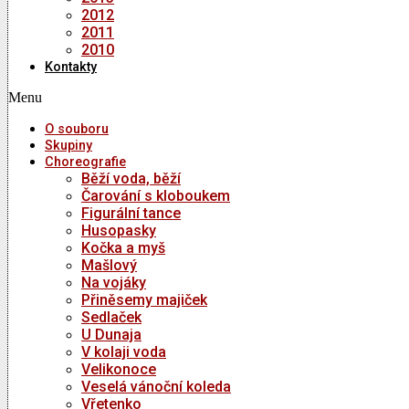
2012
2011
2010
Kontakty
Menu
O souboru
Skupiny
Choreografie
Běží voda, běží
Čarování s kloboukem
Figurální tance
Husopasky
Kočka a myš
Mašlový
Na vojáky
Přiněsemy majiček
Sedlaček
U Dunaja
V kolaji voda
Velikonoce
Veselá vánoční koleda
Vřetenko