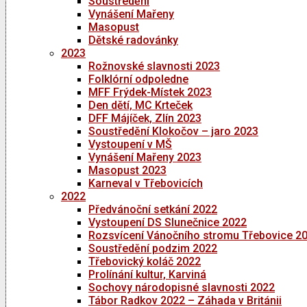
Soustředění
Vynášení Mařeny
Masopust
Dětské radovánky
2023
Rožnovské slavnosti 2023
Folklórní odpoledne
MFF Frýdek-Místek 2023
Den dětí, MC Krteček
DFF Májíček, Zlín 2023
Soustředění Klokočov – jaro 2023
Vystoupení v MŠ
Vynášení Mařeny 2023
Masopust 2023
Karneval v Třebovicích
2022
Předvánoční setkání 2022
Vystoupení DS Slunečnice 2022
Rozsvícení Vánočního stromu Třebovice 2
Soustředění podzim 2022
Třebovický koláč 2022
Prolínání kultur, Karviná
Sochovy národopisné slavnosti 2022
Tábor Radkov 2022 – Záhada v Británii