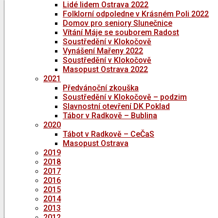
Lidé lidem Ostrava 2022
Folklorní odpoledne v Krásném Poli 2022
Domov pro seniory Slunečnice
Vítání Máje se souborem Radost
Soustředění v Klokočově
Vynášení Mařeny 2022
Soustředění v Klokočově
Masopust Ostrava 2022
2021
Předvánoční zkouška
Soustředění v Klokočově – podzim
Slavnostní otevření DK Poklad
Tábor v Radkově – Bublina
2020
Tábot v Radkově – CeČaS
Masopust Ostrava
2019
2018
2017
2016
2015
2014
2013
2012