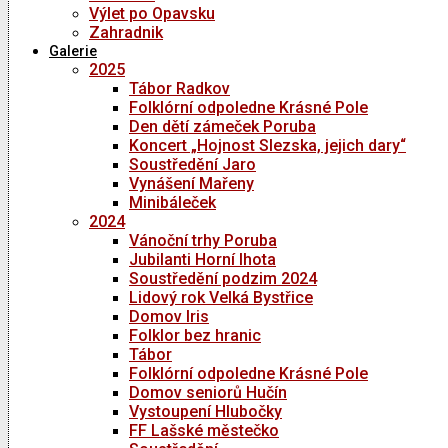
Výlet po Opavsku
Zahradnik
Galerie
2025
Tábor Radkov
Folklórní odpoledne Krásné Pole
Den dětí zámeček Poruba
Koncert „Hojnost Slezska, jejich dary“
Soustředění Jaro
Vynášení Mařeny
Minibáleček
2024
Vánoční trhy Poruba
Jubilanti Horní lhota
Soustředění podzim 2024
Lidový rok Velká Bystřice
Domov Iris
Folklor bez hranic
Tábor
Folklórní odpoledne Krásné Pole
Domov seniorů Hučín
Vystoupení Hlubočky
FF Lašské městečko