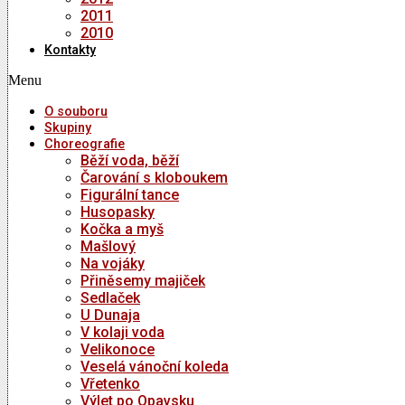
2011
2010
Kontakty
Menu
O souboru
Skupiny
Choreografie
Běží voda, běží
Čarování s kloboukem
Figurální tance
Husopasky
Kočka a myš
Mašlový
Na vojáky
Přiněsemy majiček
Sedlaček
U Dunaja
V kolaji voda
Velikonoce
Veselá vánoční koleda
Vřetenko
Výlet po Opavsku