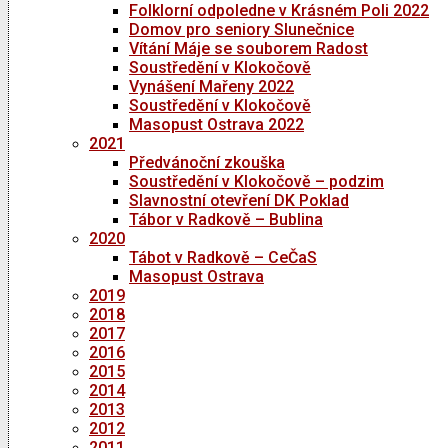
Folklorní odpoledne v Krásném Poli 2022
Domov pro seniory Slunečnice
Vítání Máje se souborem Radost
Soustředění v Klokočově
Vynášení Mařeny 2022
Soustředění v Klokočově
Masopust Ostrava 2022
2021
Předvánoční zkouška
Soustředění v Klokočově – podzim
Slavnostní otevření DK Poklad
Tábor v Radkově – Bublina
2020
Tábot v Radkově – CeČaS
Masopust Ostrava
2019
2018
2017
2016
2015
2014
2013
2012
2011