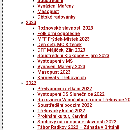
Soustředění
Vynášení Mařeny
Masopust
Dětské radovánky
2023
Rožnovské slavnosti 2023
Folklórní odpoledne
MFF Frýdek-Místek 2023
Den dětí, MC Krteček
DFF Májíček, Zlín 2023
Soustředění Klokočov – jaro 2023
Vystoupení v MŠ
Vynášení Mařeny 2023
Masopust 2023
Karneval v Třebovicích
2022
Předvánoční setkání 2022
Vystoupení DS Slunečnice 2022
Rozsvícení Vánočního stromu Třebovice 2
Soustředění podzim 2022
Třebovický koláč 2022
Prolínání kultur, Karviná
Sochovy národopisné slavnosti 2022
Tábor Radkov 2022 – Záhada v Británii