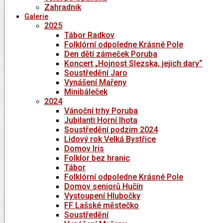
Zahradnik
Galerie
2025
Tábor Radkov
Folklórní odpoledne Krásné Pole
Den dětí zámeček Poruba
Koncert „Hojnost Slezska, jejich dary“
Soustředění Jaro
Vynášení Mařeny
Minibáleček
2024
Vánoční trhy Poruba
Jubilanti Horní lhota
Soustředění podzim 2024
Lidový rok Velká Bystřice
Domov Iris
Folklor bez hranic
Tábor
Folklórní odpoledne Krásné Pole
Domov seniorů Hučín
Vystoupení Hlubočky
FF Lašské městečko
Soustředění