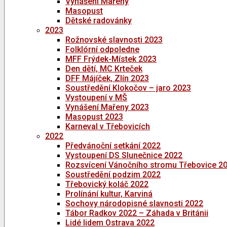
Vynášení Mařeny
Masopust
Dětské radovánky
2023
Rožnovské slavnosti 2023
Folklórní odpoledne
MFF Frýdek-Místek 2023
Den dětí, MC Krteček
DFF Májíček, Zlín 2023
Soustředění Klokočov – jaro 2023
Vystoupení v MŠ
Vynášení Mařeny 2023
Masopust 2023
Karneval v Třebovicích
2022
Předvánoční setkání 2022
Vystoupení DS Slunečnice 2022
Rozsvícení Vánočního stromu Třebovice 2
Soustředění podzim 2022
Třebovický koláč 2022
Prolínání kultur, Karviná
Sochovy národopisné slavnosti 2022
Tábor Radkov 2022 – Záhada v Británii
Lidé lidem Ostrava 2022