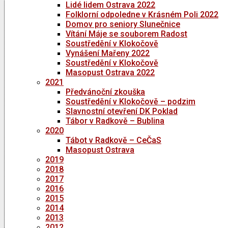
Lidé lidem Ostrava 2022
Folklorní odpoledne v Krásném Poli 2022
Domov pro seniory Slunečnice
Vítání Máje se souborem Radost
Soustředění v Klokočově
Vynášení Mařeny 2022
Soustředění v Klokočově
Masopust Ostrava 2022
2021
Předvánoční zkouška
Soustředění v Klokočově – podzim
Slavnostní otevření DK Poklad
Tábor v Radkově – Bublina
2020
Tábot v Radkově – CeČaS
Masopust Ostrava
2019
2018
2017
2016
2015
2014
2013
2012