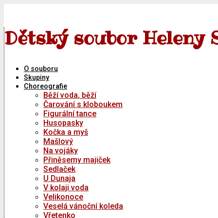
Skip
to
content
Dětský soubor Heleny 
O souboru
Skupiny
Choreografie
Běží voda, běží
Čarování s kloboukem
Figurální tance
Husopasky
Kočka a myš
Mašlový
Na vojáky
Přiněsemy majiček
Sedlaček
U Dunaja
V kolaji voda
Velikonoce
Veselá vánoční koleda
Vřetenko