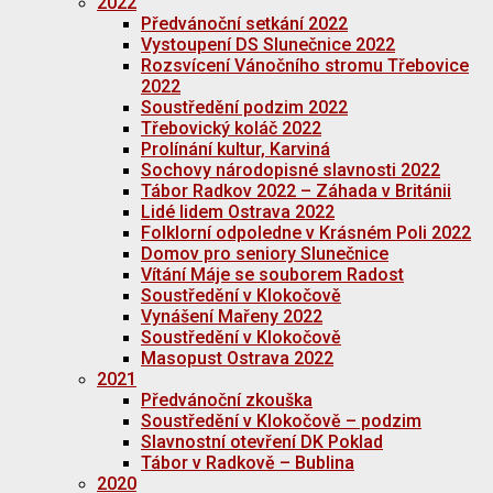
2022
Předvánoční setkání 2022
Vystoupení DS Slunečnice 2022
Rozsvícení Vánočního stromu Třebovice
2022
Soustředění podzim 2022
Třebovický koláč 2022
Prolínání kultur, Karviná
Sochovy národopisné slavnosti 2022
Tábor Radkov 2022 – Záhada v Británii
Lidé lidem Ostrava 2022
Folklorní odpoledne v Krásném Poli 2022
Domov pro seniory Slunečnice
Vítání Máje se souborem Radost
Soustředění v Klokočově
Vynášení Mařeny 2022
Soustředění v Klokočově
Masopust Ostrava 2022
2021
Předvánoční zkouška
Soustředění v Klokočově – podzim
Slavnostní otevření DK Poklad
Tábor v Radkově – Bublina
2020