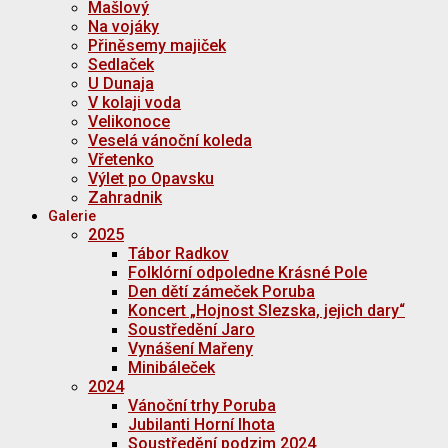
Mašlový
Na vojáky
Přiněsemy majiček
Sedlaček
U Dunaja
V kolaji voda
Velikonoce
Veselá vánoční koleda
Vřetenko
Výlet po Opavsku
Zahradnik
Galerie
2025
Tábor Radkov
Folklórní odpoledne Krásné Pole
Den dětí zámeček Poruba
Koncert „Hojnost Slezska, jejich dary“
Soustředění Jaro
Vynášení Mařeny
Minibáleček
2024
Vánoční trhy Poruba
Jubilanti Horní lhota
Soustředění podzim 2024