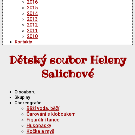
2016
2015
2014
2013
2012
2011
2010
Kontakty
Dětský soubor Heleny
Salichové
O souboru
Skupiny
Choreografie
Běží voda, běží
Čarování s kloboukem
Figurální tance
Husopasky
Kočka a myš