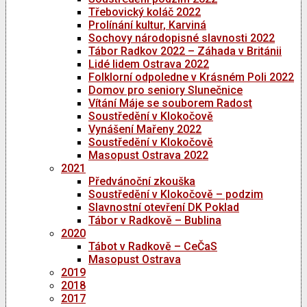
Třebovický koláč 2022
Prolínání kultur, Karviná
Sochovy národopisné slavnosti 2022
Tábor Radkov 2022 – Záhada v Británii
Lidé lidem Ostrava 2022
Folklorní odpoledne v Krásném Poli 2022
Domov pro seniory Slunečnice
Vítání Máje se souborem Radost
Soustředění v Klokočově
Vynášení Mařeny 2022
Soustředění v Klokočově
Masopust Ostrava 2022
2021
Předvánoční zkouška
Soustředění v Klokočově – podzim
Slavnostní otevření DK Poklad
Tábor v Radkově – Bublina
2020
Tábot v Radkově – CeČaS
Masopust Ostrava
2019
2018
2017