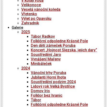
V kolaji voda
Velikonoce
Veselá vánoční koleda
Vřetenko
Výlet po Opavsku
Zahradnik
Galerie
2025
Tábor Radkov
Folklórní odpoledne Krásné Pole
Den dětí zámeček Poruba
Koncert „Hojnost Slezska, jejich dary“
Soustředění Jaro
Vynášení Mařeny
Minibáleček
2024
Vánoční trhy Poruba
Jubilanti Horní lhota
Soustředění podzim 2024
Lidový rok Velká Bystřice
Domov Iris
Folklor bez hranic
Tábor
Folklórní odpoledne Krásné Pole