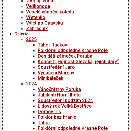
V kolaji voda
Velikonoce
Veselá vánoční koleda
Vřetenko
Výlet po Opavsku
Zahradnik
Galerie
2025
Tábor Radkov
Folklórní odpoledne Krásné Pole
Den dětí zámeček Poruba
Koncert „Hojnost Slezska, jejich dary“
Soustředění Jaro
Vynášení Mařeny
Minibáleček
2024
Vánoční trhy Poruba
Jubilanti Horní lhota
Soustředění podzim 2024
Lidový rok Velká Bystřice
Domov Iris
Folklor bez hranic
Tábor
Folklórní odpoledne Krásné Pole