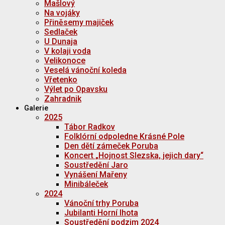
Mašlový
Na vojáky
Přiněsemy majiček
Sedlaček
U Dunaja
V kolaji voda
Velikonoce
Veselá vánoční koleda
Vřetenko
Výlet po Opavsku
Zahradnik
Galerie
2025
Tábor Radkov
Folklórní odpoledne Krásné Pole
Den dětí zámeček Poruba
Koncert „Hojnost Slezska, jejich dary“
Soustředění Jaro
Vynášení Mařeny
Minibáleček
2024
Vánoční trhy Poruba
Jubilanti Horní lhota
Soustředění podzim 2024