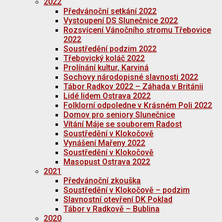
2022
Předvánoční setkání 2022
Vystoupení DS Slunečnice 2022
Rozsvícení Vánočního stromu Třebovice
2022
Soustředění podzim 2022
Třebovický koláč 2022
Prolínání kultur, Karviná
Sochovy národopisné slavnosti 2022
Tábor Radkov 2022 – Záhada v Británii
Lidé lidem Ostrava 2022
Folklorní odpoledne v Krásném Poli 2022
Domov pro seniory Slunečnice
Vítání Máje se souborem Radost
Soustředění v Klokočově
Vynášení Mařeny 2022
Soustředění v Klokočově
Masopust Ostrava 2022
2021
Předvánoční zkouška
Soustředění v Klokočově – podzim
Slavnostní otevření DK Poklad
Tábor v Radkově – Bublina
2020