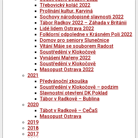
Třebovický koláč 2022
Prolínání kultur, Karviná
Sochovy národopisné slavnosti 2022
Tábor Radkov 2022 – Záhada v Británii
Lidé lidem Ostrava 2022
Folklorní odpoledne v Krásném Poli 2022
Domov pro seniory Slunečnice
Vítání Máje se souborem Radost
Soustředění v Klokočově
Vynášení Mařeny 2022
Soustředění v Klokočově
Masopust Ostrava 2022
2021
Předvánoční zkouška
Soustředění v Klokočově – podzim
Slavnostní otevření DK Poklad
Tábor v Radkově – Bublina
2020
Tábot v Radkově – CeČaS
Masopust Ostrava
2019
2018
2017