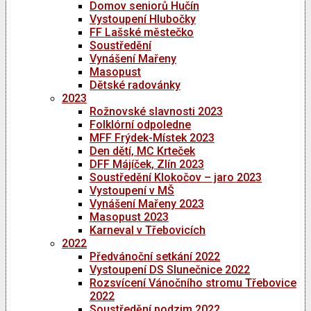
Domov seniorů Hučín
Vystoupení Hlubočky
FF Lašské městečko
Soustředění
Vynášení Mařeny
Masopust
Dětské radovánky
2023
Rožnovské slavnosti 2023
Folklórní odpoledne
MFF Frýdek-Místek 2023
Den dětí, MC Krteček
DFF Májíček, Zlín 2023
Soustředění Klokočov – jaro 2023
Vystoupení v MŠ
Vynášení Mařeny 2023
Masopust 2023
Karneval v Třebovicích
2022
Předvánoční setkání 2022
Vystoupení DS Slunečnice 2022
Rozsvícení Vánočního stromu Třebovice
2022
Soustředění podzim 2022