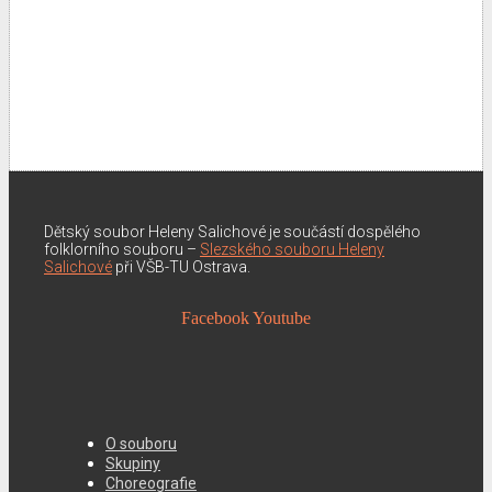
Dětský soubor Heleny Salichové je součástí dospělého
folklorního souboru –
Slezského souboru Heleny
Salichové
při VŠB-TU Ostrava.
Facebook
Youtube
O souboru
Skupiny
Choreografie