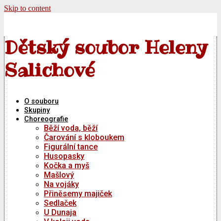
Skip to content
Dětský soubor Heleny
Salichové
O souboru
Skupiny
Choreografie
Běží voda, běží
Čarování s kloboukem
Figurální tance
Husopasky
Kočka a myš
Mašlový
Na vojáky
Přiněsemy majiček
Sedlaček
U Dunaja