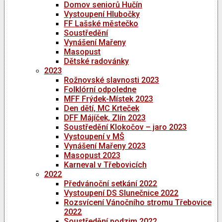
Domov seniorů Hučín
Vystoupení Hlubočky
FF Lašské městečko
Soustředění
Vynášení Mařeny
Masopust
Dětské radovánky
2023
Rožnovské slavnosti 2023
Folklórní odpoledne
MFF Frýdek-Místek 2023
Den dětí, MC Krteček
DFF Májíček, Zlín 2023
Soustředění Klokočov – jaro 2023
Vystoupení v MŠ
Vynášení Mařeny 2023
Masopust 2023
Karneval v Třebovicích
2022
Předvánoční setkání 2022
Vystoupení DS Slunečnice 2022
Rozsvícení Vánočního stromu Třebovice
2022
Soustředění podzim 2022