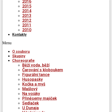
2016
2015
2014
2013
2012
2011
2010
Kontakty
Menu
O souboru
Skupiny
Choreografie
Běží voda, běží
Čarování s kloboukem
Figurální tance
Husopasky
Kočka a myš
Mašlový
Na vojáky
Přiněsemy majiček
Sedlaček
U Dunaja