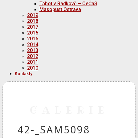
Tábot v Radkově – CeČaS
Masopust Ostrava
2019
2018
2017
2016
2015
2014
2013
2012
2011
2010
Kontakty
GALERIE
42-_SAM5098