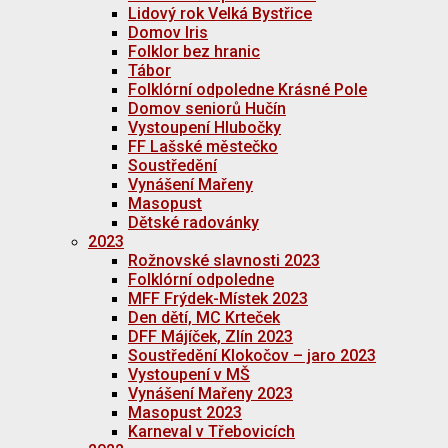
Lidový rok Velká Bystřice
Domov Iris
Folklor bez hranic
Tábor
Folklórní odpoledne Krásné Pole
Domov seniorů Hučín
Vystoupení Hlubočky
FF Lašské městečko
Soustředění
Vynášení Mařeny
Masopust
Dětské radovánky
2023
Rožnovské slavnosti 2023
Folklórní odpoledne
MFF Frýdek-Místek 2023
Den dětí, MC Krteček
DFF Májíček, Zlín 2023
Soustředění Klokočov – jaro 2023
Vystoupení v MŠ
Vynášení Mařeny 2023
Masopust 2023
Karneval v Třebovicích