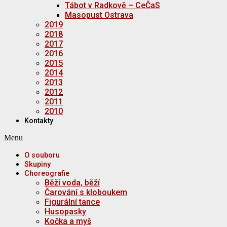
Tábot v Radkově – CeČaS
Masopust Ostrava
2019
2018
2017
2016
2015
2014
2013
2012
2011
2010
Kontakty
Menu
O souboru
Skupiny
Choreografie
Běží voda, běží
Čarování s kloboukem
Figurální tance
Husopasky
Kočka a myš