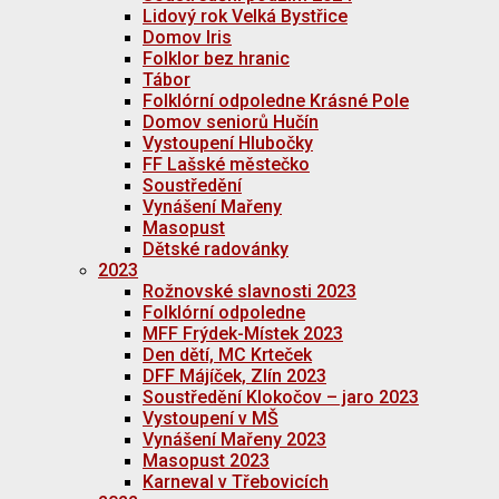
Lidový rok Velká Bystřice
Domov Iris
Folklor bez hranic
Tábor
Folklórní odpoledne Krásné Pole
Domov seniorů Hučín
Vystoupení Hlubočky
FF Lašské městečko
Soustředění
Vynášení Mařeny
Masopust
Dětské radovánky
2023
Rožnovské slavnosti 2023
Folklórní odpoledne
MFF Frýdek-Místek 2023
Den dětí, MC Krteček
DFF Májíček, Zlín 2023
Soustředění Klokočov – jaro 2023
Vystoupení v MŠ
Vynášení Mařeny 2023
Masopust 2023
Karneval v Třebovicích