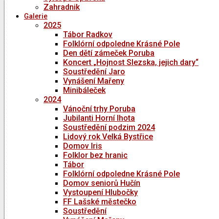
Zahradnik
Galerie
2025
Tábor Radkov
Folklórní odpoledne Krásné Pole
Den dětí zámeček Poruba
Koncert „Hojnost Slezska, jejich dary“
Soustředění Jaro
Vynášení Mařeny
Minibáleček
2024
Vánoční trhy Poruba
Jubilanti Horní lhota
Soustředění podzim 2024
Lidový rok Velká Bystřice
Domov Iris
Folklor bez hranic
Tábor
Folklórní odpoledne Krásné Pole
Domov seniorů Hučín
Vystoupení Hlubočky
FF Lašské městečko
Soustředění