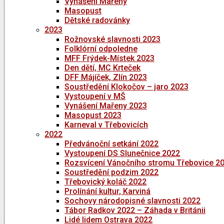
Vynášení Mařeny
Masopust
Dětské radovánky
2023
Rožnovské slavnosti 2023
Folklórní odpoledne
MFF Frýdek-Místek 2023
Den dětí, MC Krteček
DFF Májíček, Zlín 2023
Soustředění Klokočov – jaro 2023
Vystoupení v MŠ
Vynášení Mařeny 2023
Masopust 2023
Karneval v Třebovicích
2022
Předvánoční setkání 2022
Vystoupení DS Slunečnice 2022
Rozsvícení Vánočního stromu Třebovice 2
Soustředění podzim 2022
Třebovický koláč 2022
Prolínání kultur, Karviná
Sochovy národopisné slavnosti 2022
Tábor Radkov 2022 – Záhada v Británii
Lidé lidem Ostrava 2022