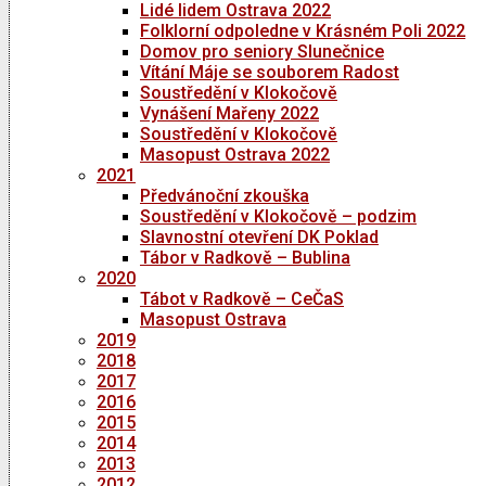
Lidé lidem Ostrava 2022
Folklorní odpoledne v Krásném Poli 2022
Domov pro seniory Slunečnice
Vítání Máje se souborem Radost
Soustředění v Klokočově
Vynášení Mařeny 2022
Soustředění v Klokočově
Masopust Ostrava 2022
2021
Předvánoční zkouška
Soustředění v Klokočově – podzim
Slavnostní otevření DK Poklad
Tábor v Radkově – Bublina
2020
Tábot v Radkově – CeČaS
Masopust Ostrava
2019
2018
2017
2016
2015
2014
2013
2012