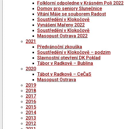
Folklorní odpoledne v Krásném Poli 2022
Domov pro seniory Slunečnice
Vítání Máje se souborem Radost
Soustředění v Klokočově
Vynášení Mařeny 2022
Soustředění v Klokočově
Masopust Ostrava 2022
2021
Předvánoční zkouška
Soustředění v Klokočově – podzim
Slavnostní otevření DK Poklad
Tábor v Radkově – Bublina
2020
Tábot v Radkově – CeČaS
Masopust Ostrava
2019
2018
2017
2016
2015
2014
2013
2012
2011