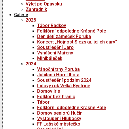
Výlet po Opavsku
Zahradnik
Galerie
2025
Tábor Radkov
Folklórní odpoledne Krásné Pole
Den dětí zámeček Poruba
Koncert „Hojnost Slezska, jejich dary“
Soustředění Jaro
Vynášení Mařeny
Minibáleček
2024
Vánoční trhy Poruba
Jubilanti Horní lhota
Soustředění podzim 2024
Lidový rok Velká Bystřice
Domov Iris
Folklor bez hranic
Tábor
Folklórní odpoledne Krásné Pole
Domov seniorů Hučín
Vystoupení Hlubočky
FF Lašské městečko