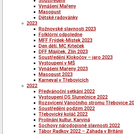
Soustředění
Vynášení Mařeny
Masopust
Dětské radovánky
2023
Rožnovské slavnosti 2023
Folklórní odpoledne
MFF Frýdek-Místek 2023
Den dětí, MC Krteček
DFF Májíček, Zlín 2023
Soustředění Klokočov – jaro 2023
Vystoupení v MŠ
Vynášení Mařeny 2023
Masopust 2023
Karneval v Třebovicích
2022
Předvánoční setkání 2022
Vystoupení DS Slunečnice 2022
Rozsvícení Vánočního stromu Třebovice 2
Soustředění podzim 2022
Třebovický koláč 2022
Prolínání kultur, Karviná
Sochovy národopisné slavnosti 2022
Tábor Radkov 2022 – Záhada v Británii