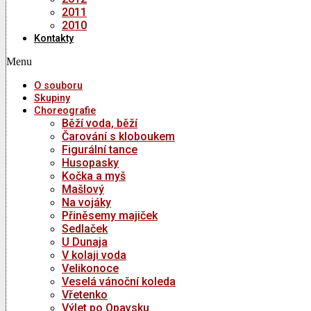
2011
2010
Kontakty
Menu
O souboru
Skupiny
Choreografie
Běží voda, běží
Čarování s kloboukem
Figurální tance
Husopasky
Kočka a myš
Mašlový
Na vojáky
Přiněsemy majiček
Sedlaček
U Dunaja
V kolaji voda
Velikonoce
Veselá vánoční koleda
Vřetenko
Výlet po Opavsku