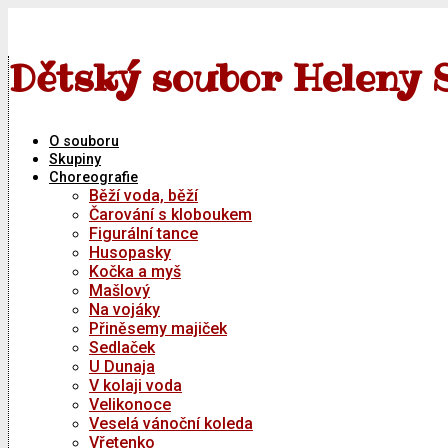
Skip
to
content
Dětský soubor Heleny 
O souboru
Skupiny
Choreografie
Běží voda, běží
Čarování s kloboukem
Figurální tance
Husopasky
Kočka a myš
Mašlový
Na vojáky
Přiněsemy majiček
Sedlaček
U Dunaja
V kolaji voda
Velikonoce
Veselá vánoční koleda
Vřetenko