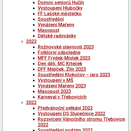
Domov seniorů Hučín
Vystoupení Hlubočky
FF Lašské městečko
Soustředění
Vynášení Mařeny
Masopust
Dětské radovánky
2023
Rožnovské slavnosti 2023
Folklórní odpoledne
MFF Frýdek-Místek 2023
Den dětí, MC Krteček
DFF Májíček, Zlín 2023
Soustředění Klokočov – jaro 2023
Vystoupení v MŠ
Vynášení Mařeny 2023
Masopust 2023
Karneval v Třebovicích
2022
Předvánoční setkání 2022
Vystoupení DS Slunečnice 2022
Rozsvícení Vánočního stromu Třebovice
2022
Soustředění podzim 2022