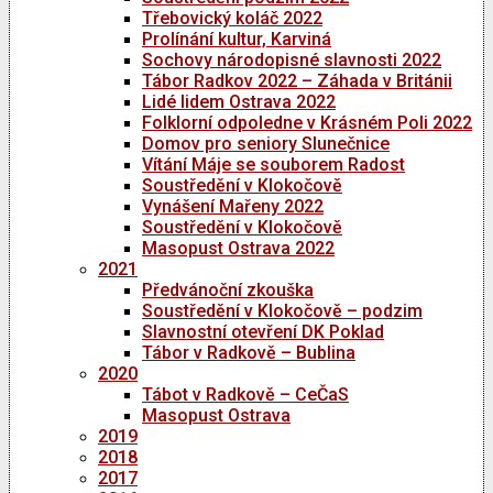
Třebovický koláč 2022
Prolínání kultur, Karviná
Sochovy národopisné slavnosti 2022
Tábor Radkov 2022 – Záhada v Británii
Lidé lidem Ostrava 2022
Folklorní odpoledne v Krásném Poli 2022
Domov pro seniory Slunečnice
Vítání Máje se souborem Radost
Soustředění v Klokočově
Vynášení Mařeny 2022
Soustředění v Klokočově
Masopust Ostrava 2022
2021
Předvánoční zkouška
Soustředění v Klokočově – podzim
Slavnostní otevření DK Poklad
Tábor v Radkově – Bublina
2020
Tábot v Radkově – CeČaS
Masopust Ostrava
2019
2018
2017