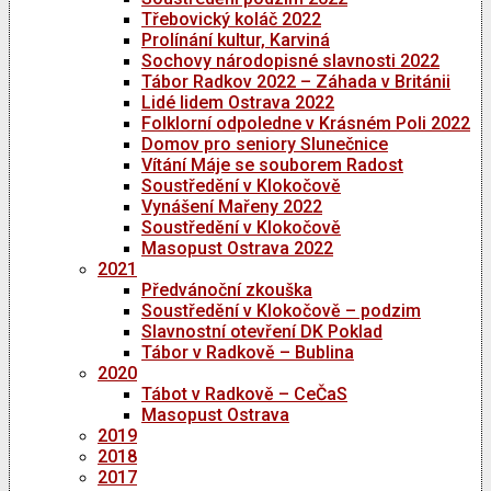
Třebovický koláč 2022
Prolínání kultur, Karviná
Sochovy národopisné slavnosti 2022
Tábor Radkov 2022 – Záhada v Británii
Lidé lidem Ostrava 2022
Folklorní odpoledne v Krásném Poli 2022
Domov pro seniory Slunečnice
Vítání Máje se souborem Radost
Soustředění v Klokočově
Vynášení Mařeny 2022
Soustředění v Klokočově
Masopust Ostrava 2022
2021
Předvánoční zkouška
Soustředění v Klokočově – podzim
Slavnostní otevření DK Poklad
Tábor v Radkově – Bublina
2020
Tábot v Radkově – CeČaS
Masopust Ostrava
2019
2018
2017