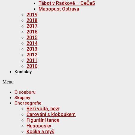
Tábot v Radkově – CeČaS
Masopust Ostrava
2019
2018
2017
2016
2015
2014
2013
2012
2011
2010
Kontakty
Menu
O souboru
Skupiny
Choreografie
Běží voda, běží
Čarování s kloboukem
Figurální tance
Husopasky
Kočka a myš