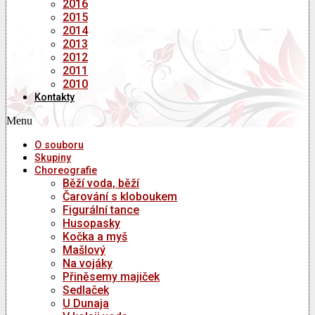
2016
2015
2014
2013
2012
2011
2010
Kontakty
Menu
O souboru
Skupiny
Choreografie
Běží voda, běží
Čarování s kloboukem
Figurální tance
Husopasky
Kočka a myš
Mašlový
Na vojáky
Přiněsemy majiček
Sedlaček
U Dunaja