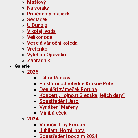
Mašlový
Na vojáky
Přiněsemy majiček
Sedlaček
U Dunaja
V kolaji voda
Velikonoce
Veselá vánoční koleda
Vřetenko
Výlet po Opavsku
Zahradnik
Galerie
2025
Tábor Radkov
Folklórní odpoledne Krásné Pole
Den dětí zámeček Poruba
Koncert „Hojnost Slezska, jejich dary“
Soustředění Jaro
Vynášení Mařeny
Minibáleček
2024
Vánoční trhy Poruba
Jubilanti Horní lhota
Soustředění podzim 2024