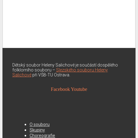
Dětský soubor Heleny Salichové je součástí dospělého
folklorního souboru –
Slezského souboru Heleny
Salichové
při VŠB-TU Ostrava.
Facebook
Youtube
O souboru
Skupiny
Choreografie