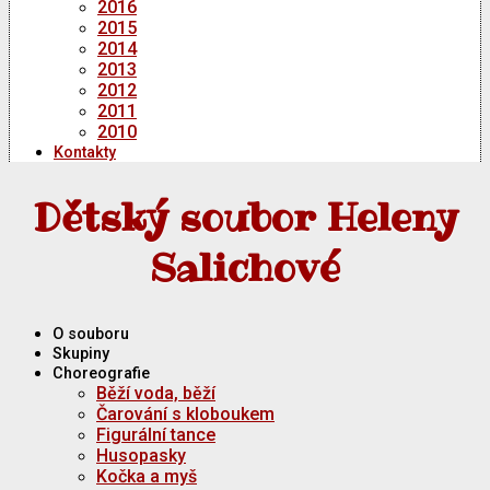
2016
2015
2014
2013
2012
2011
2010
Kontakty
Dětský soubor Heleny
Salichové
O souboru
Skupiny
Choreografie
Běží voda, běží
Čarování s kloboukem
Figurální tance
Husopasky
Kočka a myš