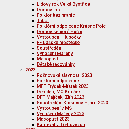
Lidový rok Velká Bystřice
Domov Iris
Folklor bez hranic
Tábor
Folklórní odpoledne Krásné Pole
Domov seniorů Hučín
Vystoupení Hlubočky
FF Lašské městečko
Soustředění
Vynášení Mařeny
Masopust
Dětské radovánky
2023
Rožnovské slavnosti 2023
Folklórní odpoledne
MFF Frýdek-Místek 2023
Den dětí, MC Krteček
DFF Májíček, Zlín 2023
Soustředění Klokočov – jaro 2023
Vystoupení v MŠ
Vynášení Mařeny 2023
Masopust 2023
Karneval v Třebovicích