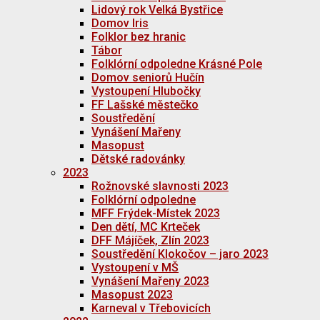
Lidový rok Velká Bystřice
Domov Iris
Folklor bez hranic
Tábor
Folklórní odpoledne Krásné Pole
Domov seniorů Hučín
Vystoupení Hlubočky
FF Lašské městečko
Soustředění
Vynášení Mařeny
Masopust
Dětské radovánky
2023
Rožnovské slavnosti 2023
Folklórní odpoledne
MFF Frýdek-Místek 2023
Den dětí, MC Krteček
DFF Májíček, Zlín 2023
Soustředění Klokočov – jaro 2023
Vystoupení v MŠ
Vynášení Mařeny 2023
Masopust 2023
Karneval v Třebovicích