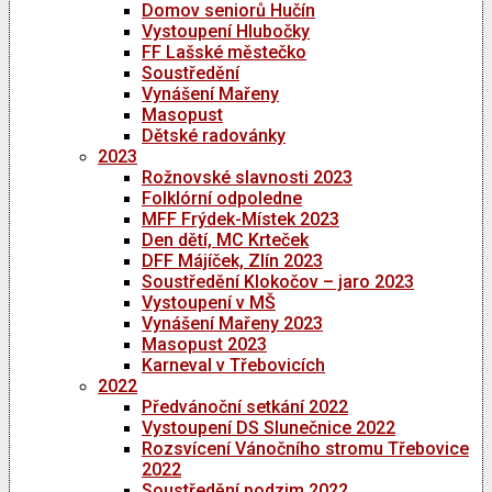
Domov seniorů Hučín
Vystoupení Hlubočky
FF Lašské městečko
Soustředění
Vynášení Mařeny
Masopust
Dětské radovánky
2023
Rožnovské slavnosti 2023
Folklórní odpoledne
MFF Frýdek-Místek 2023
Den dětí, MC Krteček
DFF Májíček, Zlín 2023
Soustředění Klokočov – jaro 2023
Vystoupení v MŠ
Vynášení Mařeny 2023
Masopust 2023
Karneval v Třebovicích
2022
Předvánoční setkání 2022
Vystoupení DS Slunečnice 2022
Rozsvícení Vánočního stromu Třebovice
2022
Soustředění podzim 2022