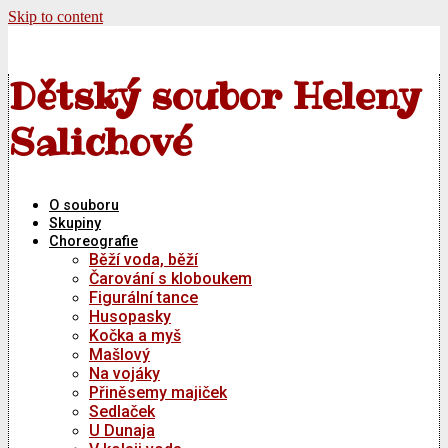
Skip to content
Dětský soubor Heleny
Salichové
O souboru
Skupiny
Choreografie
Běží voda, běží
Čarování s kloboukem
Figurální tance
Husopasky
Kočka a myš
Mašlový
Na vojáky
Přiněsemy majiček
Sedlaček
U Dunaja