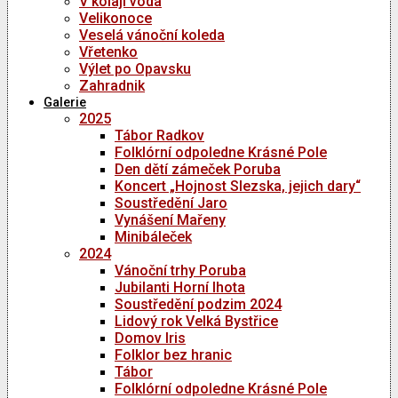
V kolaji voda
Velikonoce
Veselá vánoční koleda
Vřetenko
Výlet po Opavsku
Zahradnik
Galerie
2025
Tábor Radkov
Folklórní odpoledne Krásné Pole
Den dětí zámeček Poruba
Koncert „Hojnost Slezska, jejich dary“
Soustředění Jaro
Vynášení Mařeny
Minibáleček
2024
Vánoční trhy Poruba
Jubilanti Horní lhota
Soustředění podzim 2024
Lidový rok Velká Bystřice
Domov Iris
Folklor bez hranic
Tábor
Folklórní odpoledne Krásné Pole