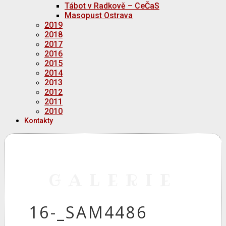
Tábot v Radkově – CeČaS
Masopust Ostrava
2019
2018
2017
2016
2015
2014
2013
2012
2011
2010
Kontakty
GALERIE
16-_SAM4486