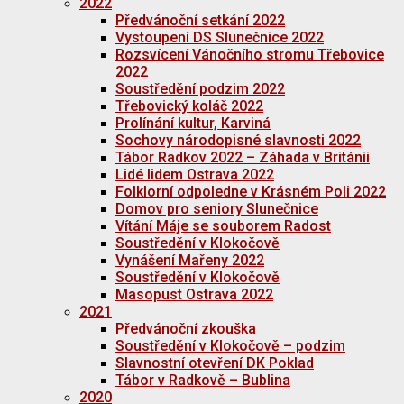
2022
Předvánoční setkání 2022
Vystoupení DS Slunečnice 2022
Rozsvícení Vánočního stromu Třebovice
2022
Soustředění podzim 2022
Třebovický koláč 2022
Prolínání kultur, Karviná
Sochovy národopisné slavnosti 2022
Tábor Radkov 2022 – Záhada v Británii
Lidé lidem Ostrava 2022
Folklorní odpoledne v Krásném Poli 2022
Domov pro seniory Slunečnice
Vítání Máje se souborem Radost
Soustředění v Klokočově
Vynášení Mařeny 2022
Soustředění v Klokočově
Masopust Ostrava 2022
2021
Předvánoční zkouška
Soustředění v Klokočově – podzim
Slavnostní otevření DK Poklad
Tábor v Radkově – Bublina
2020