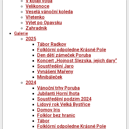
V kolaji voda
Velikonoce
Veselá vánoční koleda
Vřetenko
Výlet po Opavsku
Zahradnik
Galerie
2025
Tábor Radkov
Folklórní odpoledne Krásné Pole
Den dětí zámeček Poruba
Koncert „Hojnost Slezska, jejich dary“
Soustředění Jaro
Vynášení Mařeny
Minibáleček
2024
Vánoční trhy Poruba
Jubilanti Horní lhota
Soustředění podzim 2024
Lidový rok Velká Bystřice
Domov Iris
Folklor bez hranic
Tábor
Folklórní odpoledne Krásné Pole