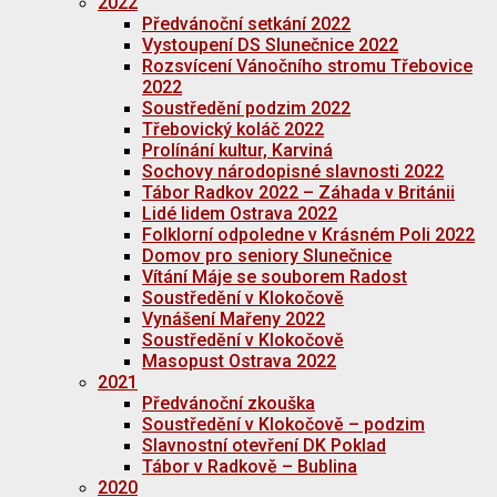
2022
Předvánoční setkání 2022
Vystoupení DS Slunečnice 2022
Rozsvícení Vánočního stromu Třebovice
2022
Soustředění podzim 2022
Třebovický koláč 2022
Prolínání kultur, Karviná
Sochovy národopisné slavnosti 2022
Tábor Radkov 2022 – Záhada v Británii
Lidé lidem Ostrava 2022
Folklorní odpoledne v Krásném Poli 2022
Domov pro seniory Slunečnice
Vítání Máje se souborem Radost
Soustředění v Klokočově
Vynášení Mařeny 2022
Soustředění v Klokočově
Masopust Ostrava 2022
2021
Předvánoční zkouška
Soustředění v Klokočově – podzim
Slavnostní otevření DK Poklad
Tábor v Radkově – Bublina
2020