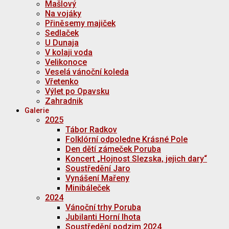
Mašlový
Na vojáky
Přiněsemy majiček
Sedlaček
U Dunaja
V kolaji voda
Velikonoce
Veselá vánoční koleda
Vřetenko
Výlet po Opavsku
Zahradnik
Galerie
2025
Tábor Radkov
Folklórní odpoledne Krásné Pole
Den dětí zámeček Poruba
Koncert „Hojnost Slezska, jejich dary“
Soustředění Jaro
Vynášení Mařeny
Minibáleček
2024
Vánoční trhy Poruba
Jubilanti Horní lhota
Soustředění podzim 2024