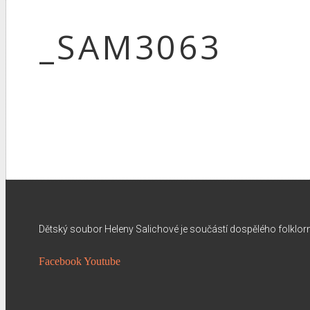
_SAM3063
Dětský soubor Heleny Salichové je součástí dospělého folklo
Facebook
Youtube