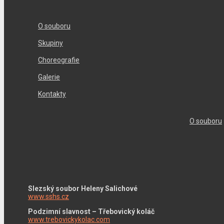
O souboru
Skupiny
Choreografie
Galerie
Kontakty
O souboru
Slezský soubor Heleny Salichové
www.sshs.cz
Podzimní slavnost – Třebovický koláč
www.trebovickykolac.com