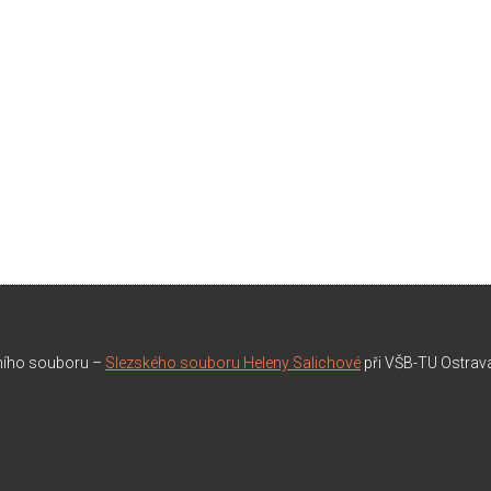
rního souboru –
Slezského souboru Heleny Salichové
při VŠB-TU Ostrav