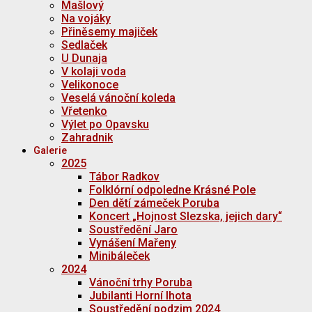
Mašlový
Na vojáky
Přiněsemy majiček
Sedlaček
U Dunaja
V kolaji voda
Velikonoce
Veselá vánoční koleda
Vřetenko
Výlet po Opavsku
Zahradnik
Galerie
2025
Tábor Radkov
Folklórní odpoledne Krásné Pole
Den dětí zámeček Poruba
Koncert „Hojnost Slezska, jejich dary“
Soustředění Jaro
Vynášení Mařeny
Minibáleček
2024
Vánoční trhy Poruba
Jubilanti Horní lhota
Soustředění podzim 2024