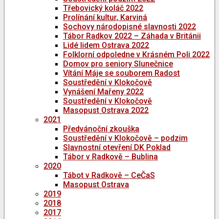
Třebovický koláč 2022
Prolínání kultur, Karviná
Sochovy národopisné slavnosti 2022
Tábor Radkov 2022 – Záhada v Británii
Lidé lidem Ostrava 2022
Folklorní odpoledne v Krásném Poli 2022
Domov pro seniory Slunečnice
Vítání Máje se souborem Radost
Soustředění v Klokočově
Vynášení Mařeny 2022
Soustředění v Klokočově
Masopust Ostrava 2022
2021
Předvánoční zkouška
Soustředění v Klokočově – podzim
Slavnostní otevření DK Poklad
Tábor v Radkově – Bublina
2020
Tábot v Radkově – CeČaS
Masopust Ostrava
2019
2018
2017