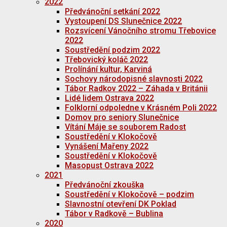
2022
Předvánoční setkání 2022
Vystoupení DS Slunečnice 2022
Rozsvícení Vánočního stromu Třebovice
2022
Soustředění podzim 2022
Třebovický koláč 2022
Prolínání kultur, Karviná
Sochovy národopisné slavnosti 2022
Tábor Radkov 2022 – Záhada v Británii
Lidé lidem Ostrava 2022
Folklorní odpoledne v Krásném Poli 2022
Domov pro seniory Slunečnice
Vítání Máje se souborem Radost
Soustředění v Klokočově
Vynášení Mařeny 2022
Soustředění v Klokočově
Masopust Ostrava 2022
2021
Předvánoční zkouška
Soustředění v Klokočově – podzim
Slavnostní otevření DK Poklad
Tábor v Radkově – Bublina
2020