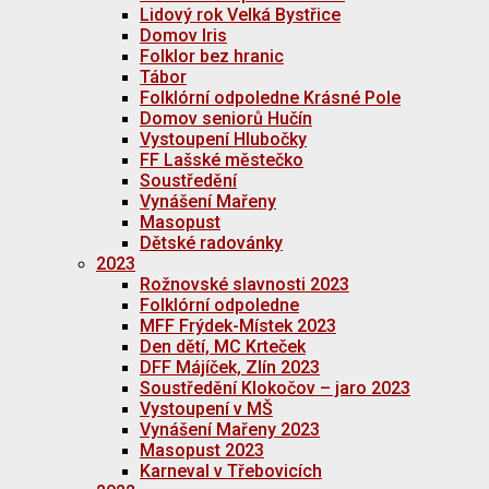
Lidový rok Velká Bystřice
Domov Iris
Folklor bez hranic
Tábor
Folklórní odpoledne Krásné Pole
Domov seniorů Hučín
Vystoupení Hlubočky
FF Lašské městečko
Soustředění
Vynášení Mařeny
Masopust
Dětské radovánky
2023
Rožnovské slavnosti 2023
Folklórní odpoledne
MFF Frýdek-Místek 2023
Den dětí, MC Krteček
DFF Májíček, Zlín 2023
Soustředění Klokočov – jaro 2023
Vystoupení v MŠ
Vynášení Mařeny 2023
Masopust 2023
Karneval v Třebovicích