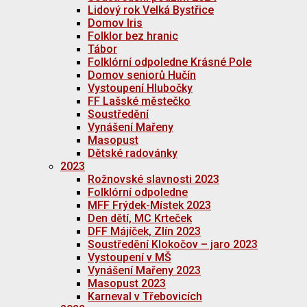
Lidový rok Velká Bystřice
Domov Iris
Folklor bez hranic
Tábor
Folklórní odpoledne Krásné Pole
Domov seniorů Hučín
Vystoupení Hlubočky
FF Lašské městečko
Soustředění
Vynášení Mařeny
Masopust
Dětské radovánky
2023
Rožnovské slavnosti 2023
Folklórní odpoledne
MFF Frýdek-Místek 2023
Den dětí, MC Krteček
DFF Májíček, Zlín 2023
Soustředění Klokočov – jaro 2023
Vystoupení v MŠ
Vynášení Mařeny 2023
Masopust 2023
Karneval v Třebovicích