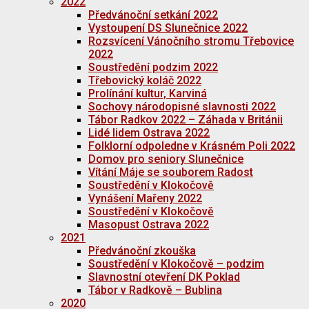
2022
Předvánoční setkání 2022
Vystoupení DS Slunečnice 2022
Rozsvícení Vánočního stromu Třebovice
2022
Soustředění podzim 2022
Třebovický koláč 2022
Prolínání kultur, Karviná
Sochovy národopisné slavnosti 2022
Tábor Radkov 2022 – Záhada v Británii
Lidé lidem Ostrava 2022
Folklorní odpoledne v Krásném Poli 2022
Domov pro seniory Slunečnice
Vítání Máje se souborem Radost
Soustředění v Klokočově
Vynášení Mařeny 2022
Soustředění v Klokočově
Masopust Ostrava 2022
2021
Předvánoční zkouška
Soustředění v Klokočově – podzim
Slavnostní otevření DK Poklad
Tábor v Radkově – Bublina
2020