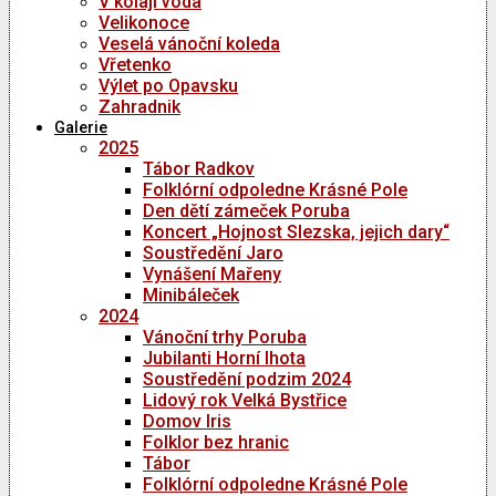
V kolaji voda
Velikonoce
Veselá vánoční koleda
Vřetenko
Výlet po Opavsku
Zahradnik
Galerie
2025
Tábor Radkov
Folklórní odpoledne Krásné Pole
Den dětí zámeček Poruba
Koncert „Hojnost Slezska, jejich dary“
Soustředění Jaro
Vynášení Mařeny
Minibáleček
2024
Vánoční trhy Poruba
Jubilanti Horní lhota
Soustředění podzim 2024
Lidový rok Velká Bystřice
Domov Iris
Folklor bez hranic
Tábor
Folklórní odpoledne Krásné Pole