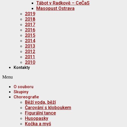
Tábot v Radkově – CeČaS
Masopust Ostrava
2019
2018
2017
2016
2015
2014
2013
2012
2011
2010
Kontakty
Menu
O souboru
Skupiny
Choreografie
Běží voda, běží
Čarování s kloboukem
Figurální tance
Husopasky
Kočka a myš