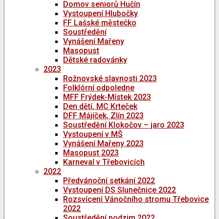
Domov seniorů Hučín
Vystoupení Hlubočky
FF Lašské městečko
Soustředění
Vynášení Mařeny
Masopust
Dětské radovánky
2023
Rožnovské slavnosti 2023
Folklórní odpoledne
MFF Frýdek-Místek 2023
Den dětí, MC Krteček
DFF Májíček, Zlín 2023
Soustředění Klokočov – jaro 2023
Vystoupení v MŠ
Vynášení Mařeny 2023
Masopust 2023
Karneval v Třebovicích
2022
Předvánoční setkání 2022
Vystoupení DS Slunečnice 2022
Rozsvícení Vánočního stromu Třebovice
2022
Soustředění podzim 2022