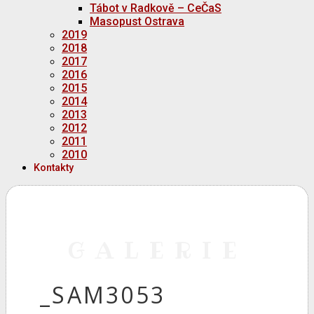
Tábot v Radkově – CeČaS
Masopust Ostrava
2019
2018
2017
2016
2015
2014
2013
2012
2011
2010
Kontakty
GALERIE
_SAM3053