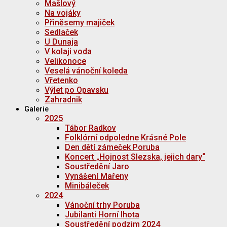
Mašlový
Na vojáky
Přiněsemy majiček
Sedlaček
U Dunaja
V kolaji voda
Velikonoce
Veselá vánoční koleda
Vřetenko
Výlet po Opavsku
Zahradnik
Galerie
2025
Tábor Radkov
Folklórní odpoledne Krásné Pole
Den dětí zámeček Poruba
Koncert „Hojnost Slezska, jejich dary“
Soustředění Jaro
Vynášení Mařeny
Minibáleček
2024
Vánoční trhy Poruba
Jubilanti Horní lhota
Soustředění podzim 2024