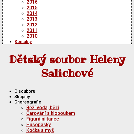
2016
2015
2014
2013
2012
2011
2010
Kontakty
Dětský soubor Heleny
Salichové
O souboru
Skupiny
Choreografie
Běží voda, běží
Čarování s kloboukem
Figurální tance
Husopasky
Kočka a myš