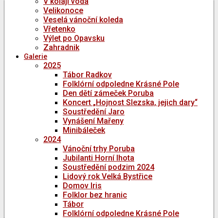
V kolaji voda
Velikonoce
Veselá vánoční koleda
Vřetenko
Výlet po Opavsku
Zahradnik
Galerie
2025
Tábor Radkov
Folklórní odpoledne Krásné Pole
Den dětí zámeček Poruba
Koncert „Hojnost Slezska, jejich dary“
Soustředění Jaro
Vynášení Mařeny
Minibáleček
2024
Vánoční trhy Poruba
Jubilanti Horní lhota
Soustředění podzim 2024
Lidový rok Velká Bystřice
Domov Iris
Folklor bez hranic
Tábor
Folklórní odpoledne Krásné Pole