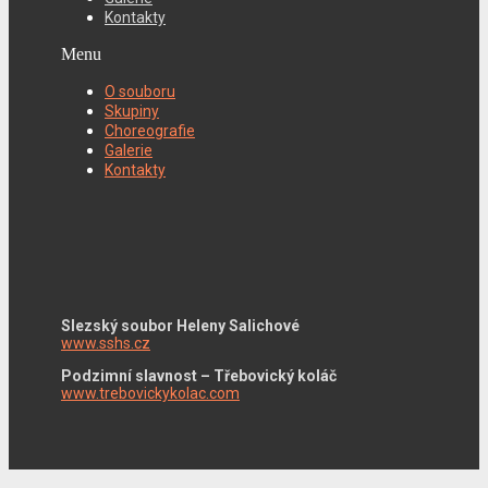
Kontakty
Menu
O souboru
Skupiny
Choreografie
Galerie
Kontakty
Slezský soubor Heleny Salichové
www.sshs.cz
Podzimní slavnost – Třebovický koláč
www.trebovickykolac.com