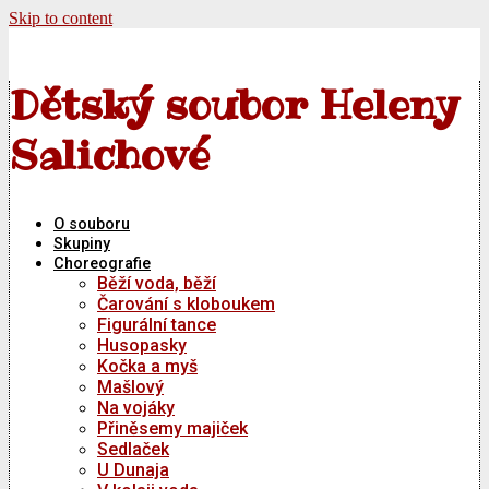
Skip to content
Dětský soubor Heleny
Salichové
O souboru
Skupiny
Choreografie
Běží voda, běží
Čarování s kloboukem
Figurální tance
Husopasky
Kočka a myš
Mašlový
Na vojáky
Přiněsemy majiček
Sedlaček
U Dunaja