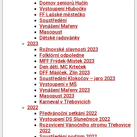
Domov seniorů Hučín
Vystoupení Hlubočky
FF Lašské městečko
Soustředění
Vynášení Mařeny
Masopust
Dětské radovánky
2023
Rožnovské slavnosti 2023
Folklórní odpoledne
MFF Frýdek-Místek 2023
Den dětí, MC Krteček
DFF Májíček, Zlín 2023
Soustředění Klokočov – jaro 2023
Vystoupení v MŠ
Vynášení Mařeny 2023
Masopust 2023
Karneval v Třebovicích
2022
Předvánoční setkání 2022
Vystoupení DS Slunečnice 2022
Rozsvícení Vánočního stromu Třebovice
2022
Soustředění podzim 2022