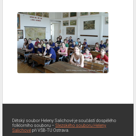
Dětský soubor Heleny Salichové je součástí dospělého
folklorního souboru –
Slezského souboru Heleny
Salichové
při VŠB-TU Ostrava.