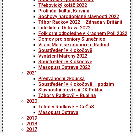
Třebovický koláč 2022
Prolínání kultur, Karviná
Sochovy národopisné slavnosti 2022
Tábor Radkov 2022 – Záhada v Británii
Lidé lidem Ostrava 2022
Folklorní odpoledne v Krásném Poli 2022
Domov pro seniory Slunečnice
Vítání Máje se souborem Radost
Soustředění v Klokočově
Vynášení Mařeny 2022
Soustředění v Klokočově
Masopust Ostrava 2022
2021
Předvánoční zkouška
Soustředění v Klokočově – podzim
Slavnostní otevření DK Poklad
Tábor v Radkově – Bublina
2020
Tábot v Radkově – CeČaS
Masopust Ostrava
2019
2018
2017