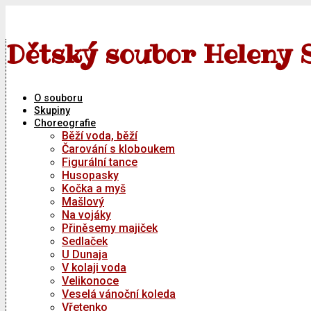
Skip
to
content
Dětský soubor Heleny 
O souboru
Skupiny
Choreografie
Běží voda, běží
Čarování s kloboukem
Figurální tance
Husopasky
Kočka a myš
Mašlový
Na vojáky
Přiněsemy majiček
Sedlaček
U Dunaja
V kolaji voda
Velikonoce
Veselá vánoční koleda
Vřetenko