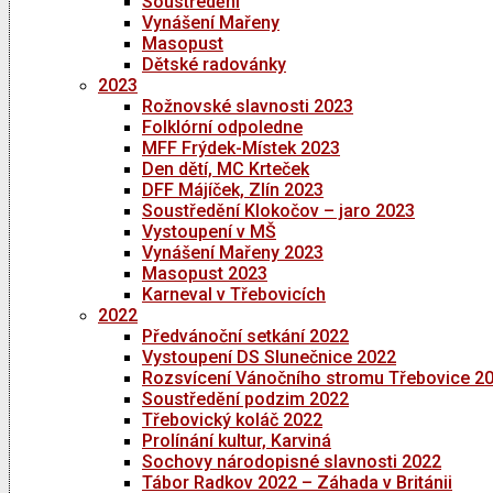
Soustředění
Vynášení Mařeny
Masopust
Dětské radovánky
2023
Rožnovské slavnosti 2023
Folklórní odpoledne
MFF Frýdek-Místek 2023
Den dětí, MC Krteček
DFF Májíček, Zlín 2023
Soustředění Klokočov – jaro 2023
Vystoupení v MŠ
Vynášení Mařeny 2023
Masopust 2023
Karneval v Třebovicích
2022
Předvánoční setkání 2022
Vystoupení DS Slunečnice 2022
Rozsvícení Vánočního stromu Třebovice 2
Soustředění podzim 2022
Třebovický koláč 2022
Prolínání kultur, Karviná
Sochovy národopisné slavnosti 2022
Tábor Radkov 2022 – Záhada v Británii