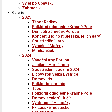
Výlet po Opavsku
Zahradnik
Galerie
2025
Tábor Radkov
Folklórní odpoledne Krásné Pole
Den dětí zámeček Poruba
Koncert „Hojnost Slezska, jejich dary“
Soustředění Jaro
Vynášení Mařeny
Minibáleček
2024
Vánoční trhy Poruba
Jubilanti Horní lhota
Soustředění podzim 2024
Lidový rok Velká Bystřice
Domov Iris
Folklor bez hranic
Tábor
Folklórní odpoledne Krásné Pole
Domov seniorů Hučín
Vystoupení Hlubočky
FF Lašské městečko