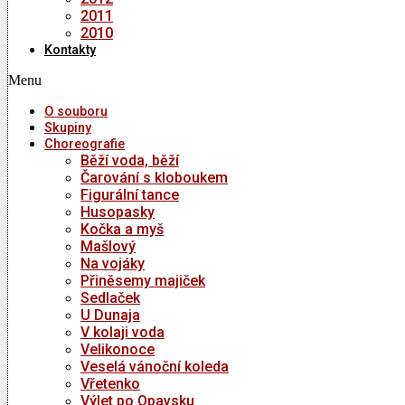
2011
2010
Kontakty
Menu
O souboru
Skupiny
Choreografie
Běží voda, běží
Čarování s kloboukem
Figurální tance
Husopasky
Kočka a myš
Mašlový
Na vojáky
Přiněsemy majiček
Sedlaček
U Dunaja
V kolaji voda
Velikonoce
Veselá vánoční koleda
Vřetenko
Výlet po Opavsku