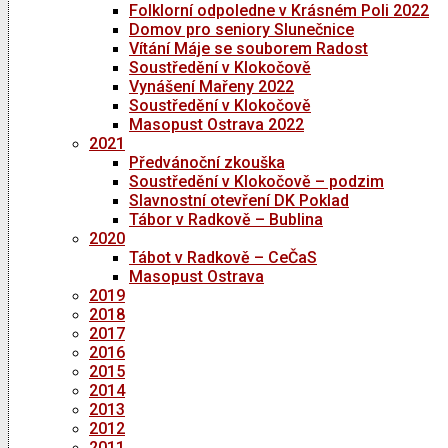
Folklorní odpoledne v Krásném Poli 2022
Domov pro seniory Slunečnice
Vítání Máje se souborem Radost
Soustředění v Klokočově
Vynášení Mařeny 2022
Soustředění v Klokočově
Masopust Ostrava 2022
2021
Předvánoční zkouška
Soustředění v Klokočově – podzim
Slavnostní otevření DK Poklad
Tábor v Radkově – Bublina
2020
Tábot v Radkově – CeČaS
Masopust Ostrava
2019
2018
2017
2016
2015
2014
2013
2012
2011