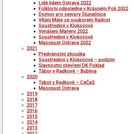
Lidé lidem Ostrava 2022
Folklorní odpoledne v Krásném Poli 2022
Domov pro seniory Slunečnice
Vítání Máje se souborem Radost
Soustředění v Klokočově
Vynášení Mařeny 2022
Soustředění v Klokočově
Masopust Ostrava 2022
2021
Předvánoční zkouška
Soustředění v Klokočově – podzim
Slavnostní otevření DK Poklad
Tábor v Radkově – Bublina
2020
Tábot v Radkově – CeČaS
Masopust Ostrava
2019
2018
2017
2016
2015
2014
2013
2012