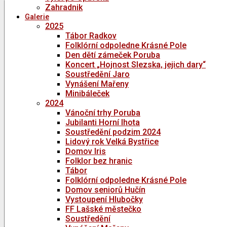
Zahradnik
Galerie
2025
Tábor Radkov
Folklórní odpoledne Krásné Pole
Den dětí zámeček Poruba
Koncert „Hojnost Slezska, jejich dary“
Soustředění Jaro
Vynášení Mařeny
Minibáleček
2024
Vánoční trhy Poruba
Jubilanti Horní lhota
Soustředění podzim 2024
Lidový rok Velká Bystřice
Domov Iris
Folklor bez hranic
Tábor
Folklórní odpoledne Krásné Pole
Domov seniorů Hučín
Vystoupení Hlubočky
FF Lašské městečko
Soustředění