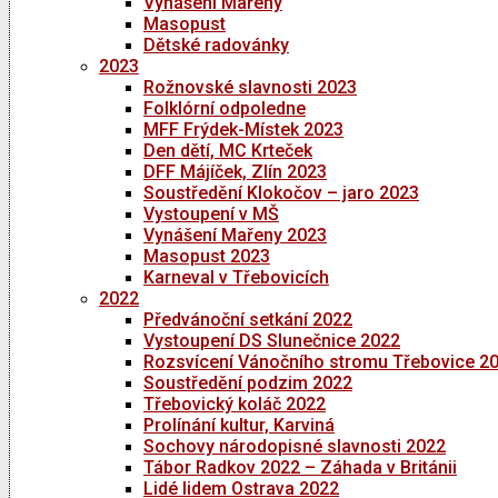
Vynášení Mařeny
Masopust
Dětské radovánky
2023
Rožnovské slavnosti 2023
Folklórní odpoledne
MFF Frýdek-Místek 2023
Den dětí, MC Krteček
DFF Májíček, Zlín 2023
Soustředění Klokočov – jaro 2023
Vystoupení v MŠ
Vynášení Mařeny 2023
Masopust 2023
Karneval v Třebovicích
2022
Předvánoční setkání 2022
Vystoupení DS Slunečnice 2022
Rozsvícení Vánočního stromu Třebovice 2
Soustředění podzim 2022
Třebovický koláč 2022
Prolínání kultur, Karviná
Sochovy národopisné slavnosti 2022
Tábor Radkov 2022 – Záhada v Británii
Lidé lidem Ostrava 2022