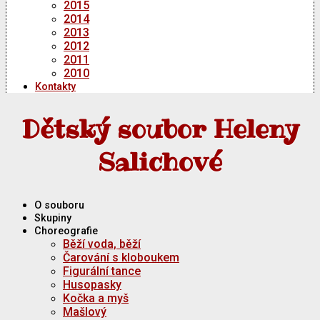
2015
2014
2013
2012
2011
2010
Kontakty
Dětský soubor Heleny
Salichové
O souboru
Skupiny
Choreografie
Běží voda, běží
Čarování s kloboukem
Figurální tance
Husopasky
Kočka a myš
Mašlový