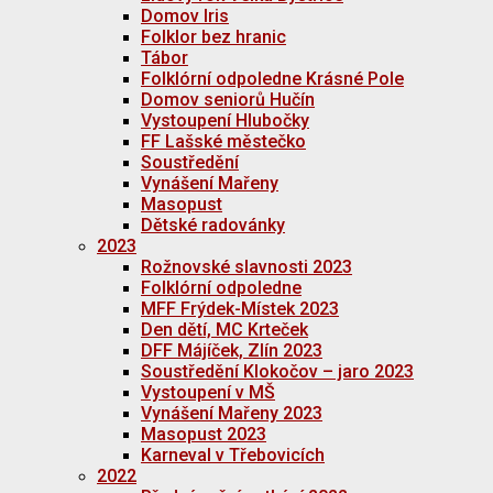
Domov Iris
Folklor bez hranic
Tábor
Folklórní odpoledne Krásné Pole
Domov seniorů Hučín
Vystoupení Hlubočky
FF Lašské městečko
Soustředění
Vynášení Mařeny
Masopust
Dětské radovánky
2023
Rožnovské slavnosti 2023
Folklórní odpoledne
MFF Frýdek-Místek 2023
Den dětí, MC Krteček
DFF Májíček, Zlín 2023
Soustředění Klokočov – jaro 2023
Vystoupení v MŠ
Vynášení Mařeny 2023
Masopust 2023
Karneval v Třebovicích
2022