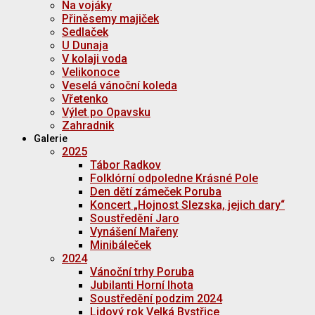
Na vojáky
Přiněsemy majiček
Sedlaček
U Dunaja
V kolaji voda
Velikonoce
Veselá vánoční koleda
Vřetenko
Výlet po Opavsku
Zahradnik
Galerie
2025
Tábor Radkov
Folklórní odpoledne Krásné Pole
Den dětí zámeček Poruba
Koncert „Hojnost Slezska, jejich dary“
Soustředění Jaro
Vynášení Mařeny
Minibáleček
2024
Vánoční trhy Poruba
Jubilanti Horní lhota
Soustředění podzim 2024
Lidový rok Velká Bystřice