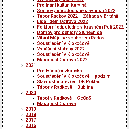
Prolínání kultur, Karviná
Sochovy národopisné slavnosti 2022
Tábor Radkov 2022 – Záhada v Británii
Lidé lidem Ostrava 2022
Folklorní odpoledne v Krásném Poli 2022
Domov pro seniory Slunečnice
Vítání Máje se souborem Radost
Soustředění v Klokočově
Vynášení Mařeny 2022
Soustředění v Klokočově
Masopust Ostrava 2022
2021
Předvánoční zkouška
Soustředění v Klokočově – podzim
Slavnostní otevření DK Poklad
Tábor v Radkově – Bublina
2020
Tábot v Radkově – CeČaS
Masopust Ostrava
2019
2018
2017
2016