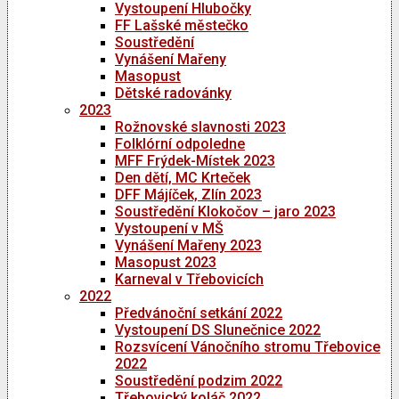
Vystoupení Hlubočky
FF Lašské městečko
Soustředění
Vynášení Mařeny
Masopust
Dětské radovánky
2023
Rožnovské slavnosti 2023
Folklórní odpoledne
MFF Frýdek-Místek 2023
Den dětí, MC Krteček
DFF Májíček, Zlín 2023
Soustředění Klokočov – jaro 2023
Vystoupení v MŠ
Vynášení Mařeny 2023
Masopust 2023
Karneval v Třebovicích
2022
Předvánoční setkání 2022
Vystoupení DS Slunečnice 2022
Rozsvícení Vánočního stromu Třebovice
2022
Soustředění podzim 2022
Třebovický koláč 2022