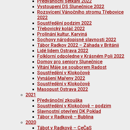
Předvánoční setkání 2022
Vystoupení DS Slunečnice 2022
Rozsvícení Vánočního stromu Třebovice
2022
Soustředění podzim 2022
Třebovický koláč 2022
Prolínání kultur, Karviná
Sochovy národopisné slavnosti 2022
Tábor Radkov 2022 – Záhada v Británii
Lidé lidem Ostrava 2022
Folklorní odpoledne v Krásném Poli 2022
Domov pro seniory Slunečnice
Vítání Máje se souborem Radost
Soustředění v Klokočově
Vynášení Mařeny 2022
Soustředění v Klokočově
Masopust Ostrava 2022
2021
Předvánoční zkouška
Soustředění v Klokočově – podzim
Slavnostní otevření DK Poklad
Tábor v Radkově – Bublina
2020
Tábot v Radkově – CeČaS