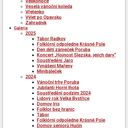
Velikonoce
Veselá vánoční koleda
Vřetenko
Výlet po Opavsku
Zahradnik
Galerie
2025
Tábor Radkov
Folklórní odpoledne Krásné Pole
Den dětí zámeček Poruba
Koncert „Hojnost Slezska, jejich dary“
Soustředění Jaro
Vynášení Mařeny
Minibáleček
2024
Vánoční trhy Poruba
Jubilanti Horní lhota
Soustředění podzim 2024
Lidový rok Velká Bystřice
Domov Iris
Folklor bez hranic
Tábor
Folklórní odpoledne Krásné Pole
Domov seniorů Hučín