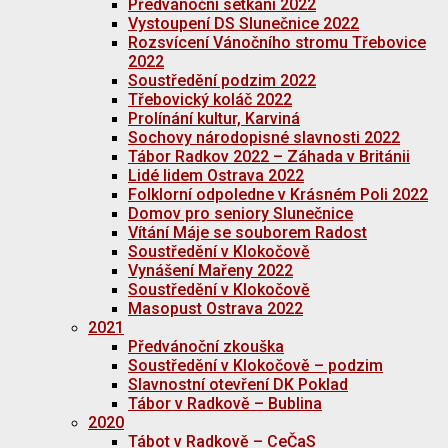
Předvánoční setkání 2022
Vystoupení DS Slunečnice 2022
Rozsvícení Vánočního stromu Třebovice
2022
Soustředění podzim 2022
Třebovický koláč 2022
Prolínání kultur, Karviná
Sochovy národopisné slavnosti 2022
Tábor Radkov 2022 – Záhada v Británii
Lidé lidem Ostrava 2022
Folklorní odpoledne v Krásném Poli 2022
Domov pro seniory Slunečnice
Vítání Máje se souborem Radost
Soustředění v Klokočově
Vynášení Mařeny 2022
Soustředění v Klokočově
Masopust Ostrava 2022
2021
Předvánoční zkouška
Soustředění v Klokočově – podzim
Slavnostní otevření DK Poklad
Tábor v Radkově – Bublina
2020
Tábot v Radkově – CeČaS