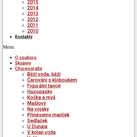
2015
2014
2013
2012
2011
2010
Kontakty
Menu
O souboru
Skupiny
Choreografie
Běží voda, běží
Čarování s kloboukem
Figurální tance
Husopasky
Kočka a myš
Mašlový
Na vojáky
Přiněsemy majiček
Sedlaček
U Dunaja
V kolaji voda