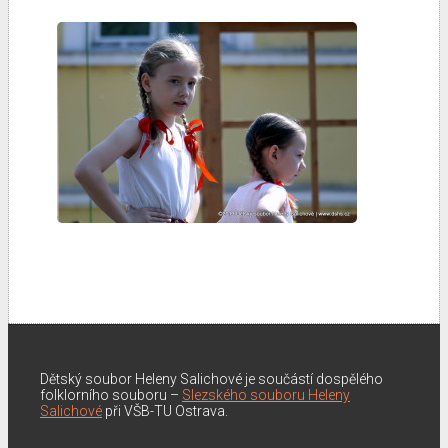
Dětský soubor Heleny Salichové je součástí dospělého
folklorního souboru –
Slezského souboru Heleny
Salichové
při VŠB-TU Ostrava.