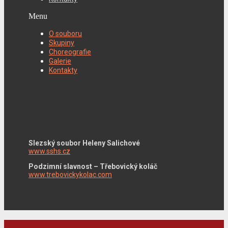
Menu
O souboru
Skupiny
Choreografie
Galerie
Kontakty
Slezský soubor Heleny Salichové
www.sshs.cz
Podzimní slavnost – Třebovický koláč
www.trebovickykolac.com