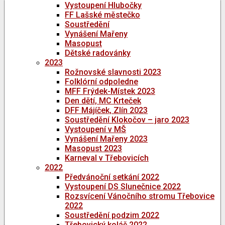
Vystoupení Hlubočky
FF Lašské městečko
Soustředění
Vynášení Mařeny
Masopust
Dětské radovánky
2023
Rožnovské slavnosti 2023
Folklórní odpoledne
MFF Frýdek-Místek 2023
Den dětí, MC Krteček
DFF Májíček, Zlín 2023
Soustředění Klokočov – jaro 2023
Vystoupení v MŠ
Vynášení Mařeny 2023
Masopust 2023
Karneval v Třebovicích
2022
Předvánoční setkání 2022
Vystoupení DS Slunečnice 2022
Rozsvícení Vánočního stromu Třebovice
2022
Soustředění podzim 2022
Třebovický koláč 2022