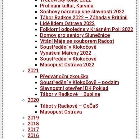
Prolínání kultur, Karviná
Sochovy národopisné slavnosti 2022
Tábor Radkov 2022 – Záhada v Británii
Lidé lidem Ostrava 2022
Folklorní odpoledne v Krásném Poli 2022
Domov pro seniory Slunečnice
Vítání Máje se souborem Radost
Soustředění v Klokočově
Vynášení Mařeny 2022
Soustředění v Klokočově
Masopust Ostrava 2022
2021
Předvánoční zkouška
Soustředění v Klokočově – podzim
Slavnostní otevření DK Poklad
Tábor v Radkově – Bublina
2020
Tábot v Radkově – CeČaS
Masopust Ostrava
2019
2018
2017
2016