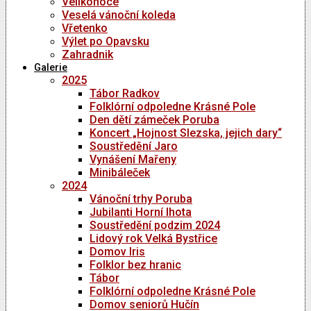
Velikonoce
Veselá vánoční koleda
Vřetenko
Výlet po Opavsku
Zahradnik
Galerie
2025
Tábor Radkov
Folklórní odpoledne Krásné Pole
Den dětí zámeček Poruba
Koncert „Hojnost Slezska, jejich dary“
Soustředění Jaro
Vynášení Mařeny
Minibáleček
2024
Vánoční trhy Poruba
Jubilanti Horní lhota
Soustředění podzim 2024
Lidový rok Velká Bystřice
Domov Iris
Folklor bez hranic
Tábor
Folklórní odpoledne Krásné Pole
Domov seniorů Hučín