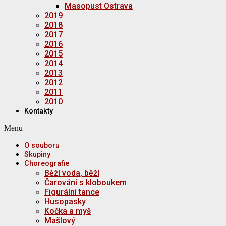
Masopust Ostrava
2019
2018
2017
2016
2015
2014
2013
2012
2011
2010
Kontakty
Menu
O souboru
Skupiny
Choreografie
Běží voda, běží
Čarování s kloboukem
Figurální tance
Husopasky
Kočka a myš
Mašlový