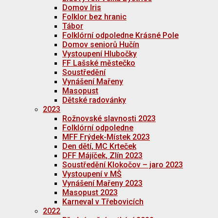
Domov Iris
Folklor bez hranic
Tábor
Folklórní odpoledne Krásné Pole
Domov seniorů Hučín
Vystoupení Hlubočky
FF Lašské městečko
Soustředění
Vynášení Mařeny
Masopust
Dětské radovánky
2023
Rožnovské slavnosti 2023
Folklórní odpoledne
MFF Frýdek-Místek 2023
Den dětí, MC Krteček
DFF Májíček, Zlín 2023
Soustředění Klokočov – jaro 2023
Vystoupení v MŠ
Vynášení Mařeny 2023
Masopust 2023
Karneval v Třebovicích
2022