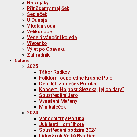
Na vojáky
Přiněsemy majiček
Sedlaček
U Dunaja
V kolaji voda
Velikonoce
Veselá vánoční koleda
Vřetenko
Výlet po Opavsku
Zahradnik
Galerie
2025
Tábor Radkov
Folklórní odpoledne Krásné Pole
Den dětí zámeček Poruba
Koncert „Hojnost Slezska, jejich dary“
Soustředění Jaro
Vynášení Mařeny
Minibáleček
2024
Vánoční trhy Poruba
Jubilanti Horní lhota
Soustředění podzim 2024
Lidový rok Velká Bystřice