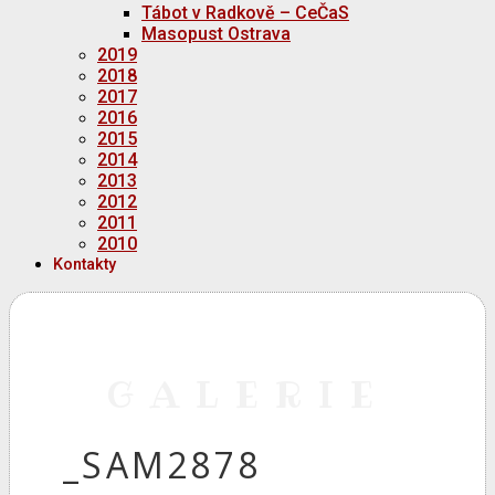
Tábot v Radkově – CeČaS
Masopust Ostrava
2019
2018
2017
2016
2015
2014
2013
2012
2011
2010
Kontakty
GALERIE
_SAM2878