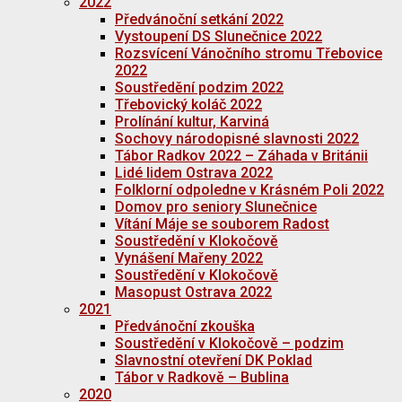
2022
Předvánoční setkání 2022
Vystoupení DS Slunečnice 2022
Rozsvícení Vánočního stromu Třebovice
2022
Soustředění podzim 2022
Třebovický koláč 2022
Prolínání kultur, Karviná
Sochovy národopisné slavnosti 2022
Tábor Radkov 2022 – Záhada v Británii
Lidé lidem Ostrava 2022
Folklorní odpoledne v Krásném Poli 2022
Domov pro seniory Slunečnice
Vítání Máje se souborem Radost
Soustředění v Klokočově
Vynášení Mařeny 2022
Soustředění v Klokočově
Masopust Ostrava 2022
2021
Předvánoční zkouška
Soustředění v Klokočově – podzim
Slavnostní otevření DK Poklad
Tábor v Radkově – Bublina
2020