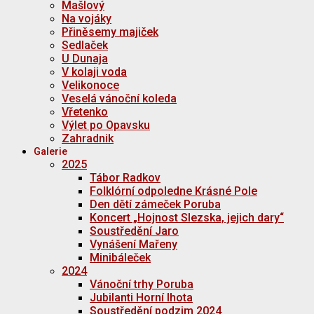
Mašlový
Na vojáky
Přiněsemy majiček
Sedlaček
U Dunaja
V kolaji voda
Velikonoce
Veselá vánoční koleda
Vřetenko
Výlet po Opavsku
Zahradnik
Galerie
2025
Tábor Radkov
Folklórní odpoledne Krásné Pole
Den dětí zámeček Poruba
Koncert „Hojnost Slezska, jejich dary“
Soustředění Jaro
Vynášení Mařeny
Minibáleček
2024
Vánoční trhy Poruba
Jubilanti Horní lhota
Soustředění podzim 2024