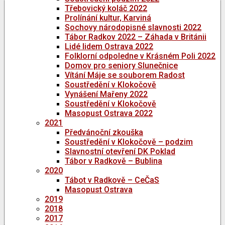
Třebovický koláč 2022
Prolínání kultur, Karviná
Sochovy národopisné slavnosti 2022
Tábor Radkov 2022 – Záhada v Británii
Lidé lidem Ostrava 2022
Folklorní odpoledne v Krásném Poli 2022
Domov pro seniory Slunečnice
Vítání Máje se souborem Radost
Soustředění v Klokočově
Vynášení Mařeny 2022
Soustředění v Klokočově
Masopust Ostrava 2022
2021
Předvánoční zkouška
Soustředění v Klokočově – podzim
Slavnostní otevření DK Poklad
Tábor v Radkově – Bublina
2020
Tábot v Radkově – CeČaS
Masopust Ostrava
2019
2018
2017