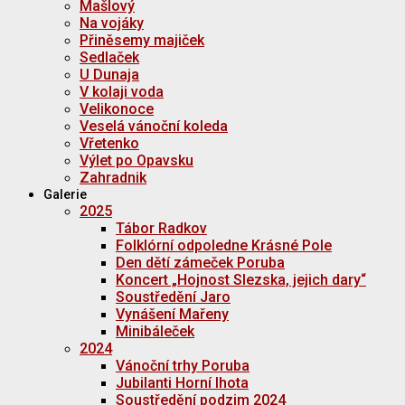
Mašlový
Na vojáky
Přiněsemy majiček
Sedlaček
U Dunaja
V kolaji voda
Velikonoce
Veselá vánoční koleda
Vřetenko
Výlet po Opavsku
Zahradnik
Galerie
2025
Tábor Radkov
Folklórní odpoledne Krásné Pole
Den dětí zámeček Poruba
Koncert „Hojnost Slezska, jejich dary“
Soustředění Jaro
Vynášení Mařeny
Minibáleček
2024
Vánoční trhy Poruba
Jubilanti Horní lhota
Soustředění podzim 2024