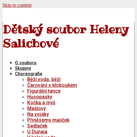
Skip to content
Dětský soubor Heleny
Salichové
O souboru
Skupiny
Choreografie
Běží voda, běží
Čarování s kloboukem
Figurální tance
Husopasky
Kočka a myš
Mašlový
Na vojáky
Přiněsemy majiček
Sedlaček
U Dunaja