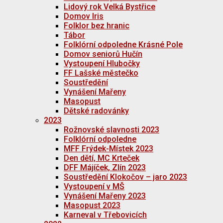
Lidový rok Velká Bystřice
Domov Iris
Folklor bez hranic
Tábor
Folklórní odpoledne Krásné Pole
Domov seniorů Hučín
Vystoupení Hlubočky
FF Lašské městečko
Soustředění
Vynášení Mařeny
Masopust
Dětské radovánky
2023
Rožnovské slavnosti 2023
Folklórní odpoledne
MFF Frýdek-Místek 2023
Den dětí, MC Krteček
DFF Májíček, Zlín 2023
Soustředění Klokočov – jaro 2023
Vystoupení v MŠ
Vynášení Mařeny 2023
Masopust 2023
Karneval v Třebovicích