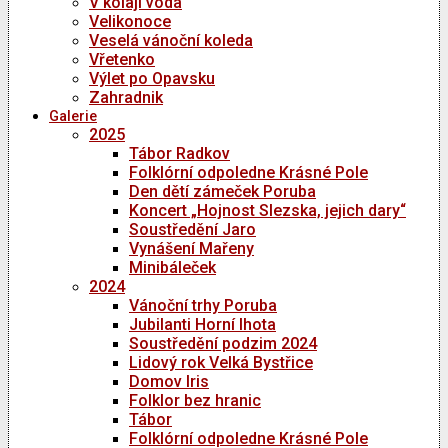
V kolaji voda
Velikonoce
Veselá vánoční koleda
Vřetenko
Výlet po Opavsku
Zahradnik
Galerie
2025
Tábor Radkov
Folklórní odpoledne Krásné Pole
Den dětí zámeček Poruba
Koncert „Hojnost Slezska, jejich dary“
Soustředění Jaro
Vynášení Mařeny
Minibáleček
2024
Vánoční trhy Poruba
Jubilanti Horní lhota
Soustředění podzim 2024
Lidový rok Velká Bystřice
Domov Iris
Folklor bez hranic
Tábor
Folklórní odpoledne Krásné Pole