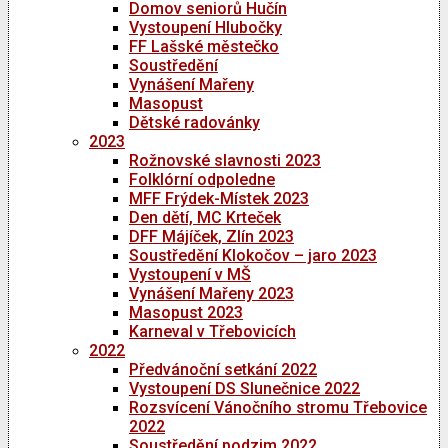
Domov seniorů Hučín
Vystoupení Hlubočky
FF Lašské městečko
Soustředění
Vynášení Mařeny
Masopust
Dětské radovánky
2023
Rožnovské slavnosti 2023
Folklórní odpoledne
MFF Frýdek-Místek 2023
Den dětí, MC Krteček
DFF Májíček, Zlín 2023
Soustředění Klokočov – jaro 2023
Vystoupení v MŠ
Vynášení Mařeny 2023
Masopust 2023
Karneval v Třebovicích
2022
Předvánoční setkání 2022
Vystoupení DS Slunečnice 2022
Rozsvícení Vánočního stromu Třebovice
2022
Soustředění podzim 2022