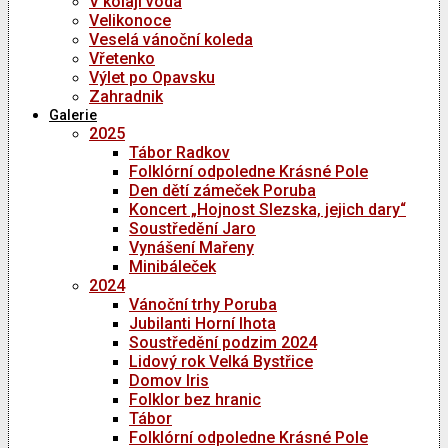
V kolaji voda
Velikonoce
Veselá vánoční koleda
Vřetenko
Výlet po Opavsku
Zahradnik
Galerie
2025
Tábor Radkov
Folklórní odpoledne Krásné Pole
Den dětí zámeček Poruba
Koncert „Hojnost Slezska, jejich dary“
Soustředění Jaro
Vynášení Mařeny
Minibáleček
2024
Vánoční trhy Poruba
Jubilanti Horní lhota
Soustředění podzim 2024
Lidový rok Velká Bystřice
Domov Iris
Folklor bez hranic
Tábor
Folklórní odpoledne Krásné Pole