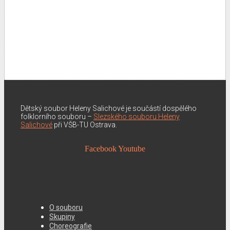
Dětský soubor Heleny Salichové je součástí dospělého
folklorního souboru –
Slezského souboru Heleny
Salichové
při VŠB-TU Ostrava.
Facebook
Youtube
O souboru
Skupiny
Choreografie