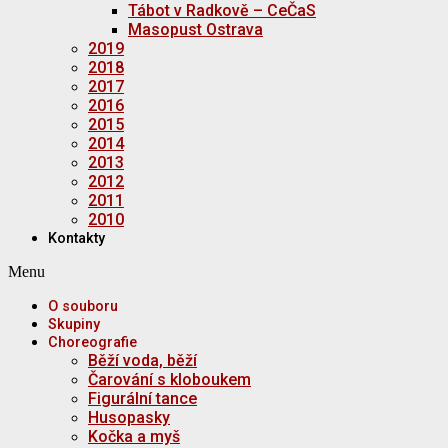
Tábot v Radkově – CeČaS
Masopust Ostrava
2019
2018
2017
2016
2015
2014
2013
2012
2011
2010
Kontakty
Menu
O souboru
Skupiny
Choreografie
Běží voda, běží
Čarování s kloboukem
Figurální tance
Husopasky
Kočka a myš