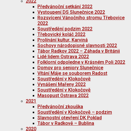
2022
Předvánoční setkání 2022
Vystoupení DS Slunečnice 2022
Rozsvícení Vánočního stromu Třebovice
2022
Soustředění podzim 2022
Třebovický koláč 2022
Prolínání kultur, Karviná
Sochovy národopisné slavnosti 2022
Tábor Radkov 2022 – Záhada v Británii
Lidé lidem Ostrava 2022
Folklorní odpoledne v Krásném Poli 2022
Domov pro seniory Slunečnice
Vítání Máje se souborem Radost
Soustředění v Klokočově
Vynášení Mařeny 2022
Soustředění v Klokočově
Masopust Ostrava 2022
2021
Předvánoční zkouška
Soustředění v Klokočově – podzim
Slavnostní otevření DK Poklad
Tábor v Radkově – Bublina
2020