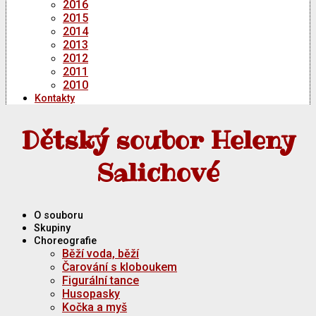
2016
2015
2014
2013
2012
2011
2010
Kontakty
Dětský soubor Heleny
Salichové
O souboru
Skupiny
Choreografie
Běží voda, běží
Čarování s kloboukem
Figurální tance
Husopasky
Kočka a myš