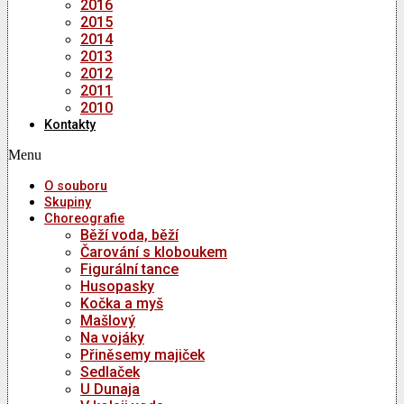
2016
2015
2014
2013
2012
2011
2010
Kontakty
Menu
O souboru
Skupiny
Choreografie
Běží voda, běží
Čarování s kloboukem
Figurální tance
Husopasky
Kočka a myš
Mašlový
Na vojáky
Přiněsemy majiček
Sedlaček
U Dunaja