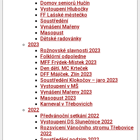
Domov seniorů Hučín
Vystoupení Hlubočky
FF Lašské městečko
Soustředění
Vynášení Mařeny
Masopust
Dětské radovánky
2023
Rožnovské slavnosti 2023
Folklórní odpoledne
MFF Frýdek-Místek 2023
Den dětí, MC Krteček
DFF Májíček, Zlín 2023
Soustředění Klokočov – jaro 2023
Vystoupení v MŠ
Vynášení Mařeny 2023
Masopust 2023
Karneval v Třebovicích
2022
Předvánoční setkání 2022
Vystoupení DS Slunečnice 2022
Rozsvícení Vánočního stromu Třebovice
2022
Soustředění podzim 2022