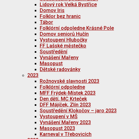
Lidový rok Velká Bystřice
Domov Iris
Folklor bez hranic
Tábor
Folklórní odpoledne Krásné Pole
Domov seniorů Hučín
Vystoupení Hlubočky
FF Lašské městečko
Soustředění
Vynášení Mařeny
Masopust
Dětské radovánky
2023
Rožnovské slavnosti 2023
Folklórní odpoledne
MFF Frýdek-Místek 2023
Den dětí, MC Krteček
DFF Májíček, Zlín 2023
Soustředění Klokočov – jaro 2023
Vystoupení v MŠ
Vynášení Mařeny 2023
Masopust 2023
Karneval v Třebovicích