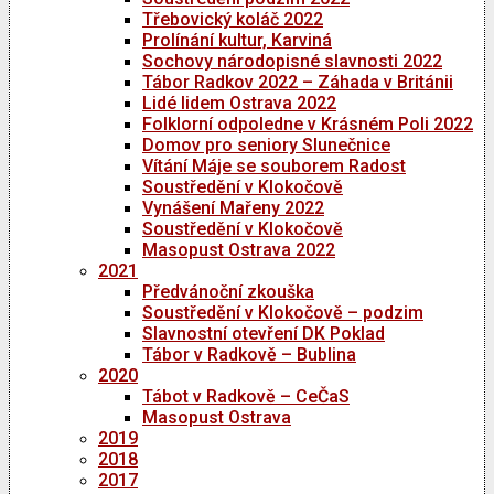
Třebovický koláč 2022
Prolínání kultur, Karviná
Sochovy národopisné slavnosti 2022
Tábor Radkov 2022 – Záhada v Británii
Lidé lidem Ostrava 2022
Folklorní odpoledne v Krásném Poli 2022
Domov pro seniory Slunečnice
Vítání Máje se souborem Radost
Soustředění v Klokočově
Vynášení Mařeny 2022
Soustředění v Klokočově
Masopust Ostrava 2022
2021
Předvánoční zkouška
Soustředění v Klokočově – podzim
Slavnostní otevření DK Poklad
Tábor v Radkově – Bublina
2020
Tábot v Radkově – CeČaS
Masopust Ostrava
2019
2018
2017