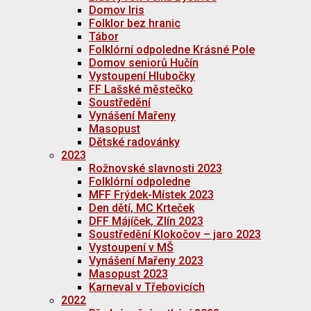
Domov Iris
Folklor bez hranic
Tábor
Folklórní odpoledne Krásné Pole
Domov seniorů Hučín
Vystoupení Hlubočky
FF Lašské městečko
Soustředění
Vynášení Mařeny
Masopust
Dětské radovánky
2023
Rožnovské slavnosti 2023
Folklórní odpoledne
MFF Frýdek-Místek 2023
Den dětí, MC Krteček
DFF Májíček, Zlín 2023
Soustředění Klokočov – jaro 2023
Vystoupení v MŠ
Vynášení Mařeny 2023
Masopust 2023
Karneval v Třebovicích
2022