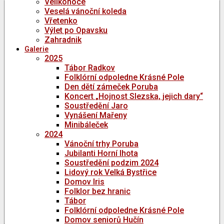
Velikonoce
Veselá vánoční koleda
Vřetenko
Výlet po Opavsku
Zahradnik
Galerie
2025
Tábor Radkov
Folklórní odpoledne Krásné Pole
Den dětí zámeček Poruba
Koncert „Hojnost Slezska, jejich dary“
Soustředění Jaro
Vynášení Mařeny
Minibáleček
2024
Vánoční trhy Poruba
Jubilanti Horní lhota
Soustředění podzim 2024
Lidový rok Velká Bystřice
Domov Iris
Folklor bez hranic
Tábor
Folklórní odpoledne Krásné Pole
Domov seniorů Hučín