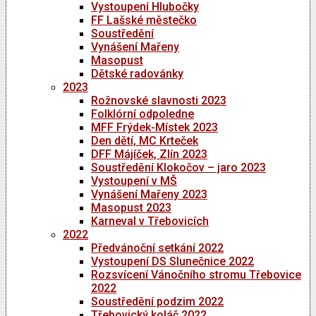
Vystoupení Hlubočky
FF Lašské městečko
Soustředění
Vynášení Mařeny
Masopust
Dětské radovánky
2023
Rožnovské slavnosti 2023
Folklórní odpoledne
MFF Frýdek-Místek 2023
Den dětí, MC Krteček
DFF Májíček, Zlín 2023
Soustředění Klokočov – jaro 2023
Vystoupení v MŠ
Vynášení Mařeny 2023
Masopust 2023
Karneval v Třebovicích
2022
Předvánoční setkání 2022
Vystoupení DS Slunečnice 2022
Rozsvícení Vánočního stromu Třebovice
2022
Soustředění podzim 2022
Třebovický koláč 2022