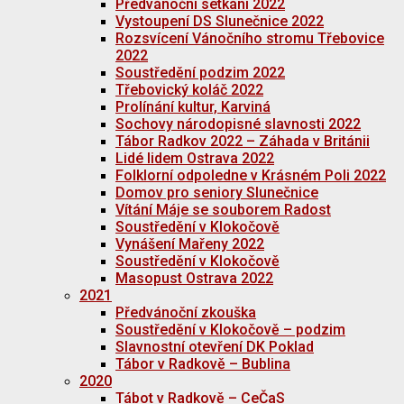
Předvánoční setkání 2022
Vystoupení DS Slunečnice 2022
Rozsvícení Vánočního stromu Třebovice
2022
Soustředění podzim 2022
Třebovický koláč 2022
Prolínání kultur, Karviná
Sochovy národopisné slavnosti 2022
Tábor Radkov 2022 – Záhada v Británii
Lidé lidem Ostrava 2022
Folklorní odpoledne v Krásném Poli 2022
Domov pro seniory Slunečnice
Vítání Máje se souborem Radost
Soustředění v Klokočově
Vynášení Mařeny 2022
Soustředění v Klokočově
Masopust Ostrava 2022
2021
Předvánoční zkouška
Soustředění v Klokočově – podzim
Slavnostní otevření DK Poklad
Tábor v Radkově – Bublina
2020
Tábot v Radkově – CeČaS