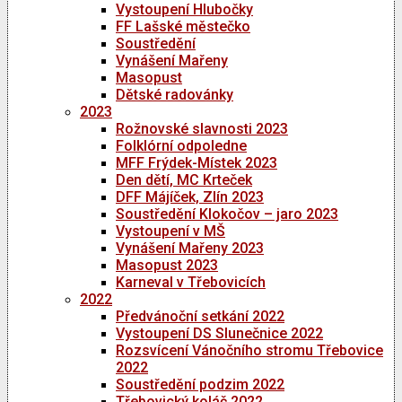
Vystoupení Hlubočky
FF Lašské městečko
Soustředění
Vynášení Mařeny
Masopust
Dětské radovánky
2023
Rožnovské slavnosti 2023
Folklórní odpoledne
MFF Frýdek-Místek 2023
Den dětí, MC Krteček
DFF Májíček, Zlín 2023
Soustředění Klokočov – jaro 2023
Vystoupení v MŠ
Vynášení Mařeny 2023
Masopust 2023
Karneval v Třebovicích
2022
Předvánoční setkání 2022
Vystoupení DS Slunečnice 2022
Rozsvícení Vánočního stromu Třebovice
2022
Soustředění podzim 2022
Třebovický koláč 2022