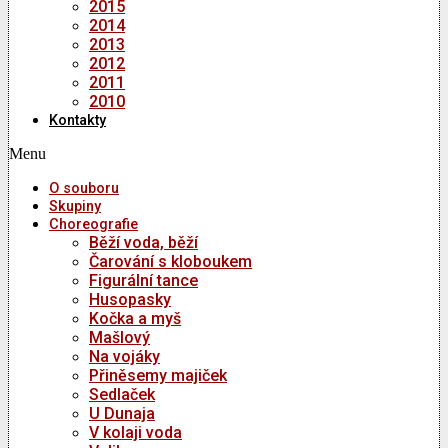
2015
2014
2013
2012
2011
2010
Kontakty
Menu
O souboru
Skupiny
Choreografie
Běží voda, běží
Čarování s kloboukem
Figurální tance
Husopasky
Kočka a myš
Mašlový
Na vojáky
Přiněsemy majiček
Sedlaček
U Dunaja
V kolaji voda