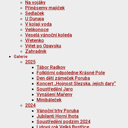
Na vojáky
Přiněsemy majiček
Sedlaček
U Dunaja
V kolaji voda
Velikonoce
Veselá vánoční koleda
Vřetenko
Výlet po Opavsku
Zahradnik
Galerie
2025
Tábor Radkov
Folklórní odpoledne Krásné Pole
Den dětí zámeček Poruba
Koncert „Hojnost Slezska, jejich dary“
Soustředění Jaro
Vynášení Mařeny
Minibáleček
2024
Vánoční trhy Poruba
Jubilanti Horní lhota
Soustředění podzim 2024
Lidový rok Velká Bystřice