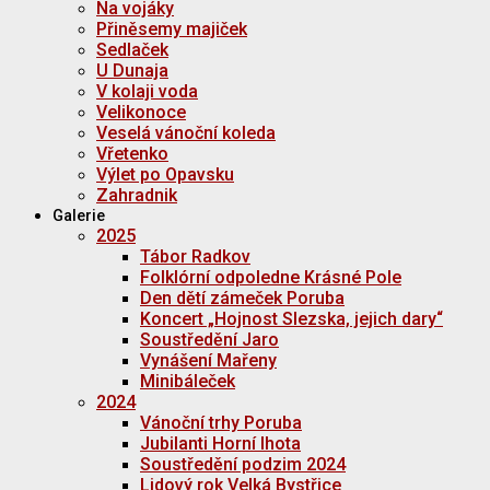
Na vojáky
Přiněsemy majiček
Sedlaček
U Dunaja
V kolaji voda
Velikonoce
Veselá vánoční koleda
Vřetenko
Výlet po Opavsku
Zahradnik
Galerie
2025
Tábor Radkov
Folklórní odpoledne Krásné Pole
Den dětí zámeček Poruba
Koncert „Hojnost Slezska, jejich dary“
Soustředění Jaro
Vynášení Mařeny
Minibáleček
2024
Vánoční trhy Poruba
Jubilanti Horní lhota
Soustředění podzim 2024
Lidový rok Velká Bystřice