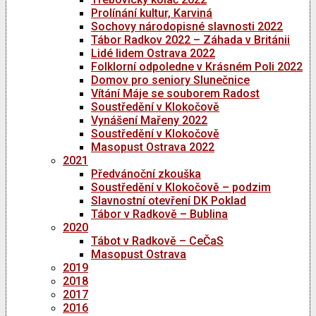
Prolínání kultur, Karviná
Sochovy národopisné slavnosti 2022
Tábor Radkov 2022 – Záhada v Británii
Lidé lidem Ostrava 2022
Folklorní odpoledne v Krásném Poli 2022
Domov pro seniory Slunečnice
Vítání Máje se souborem Radost
Soustředění v Klokočově
Vynášení Mařeny 2022
Soustředění v Klokočově
Masopust Ostrava 2022
2021
Předvánoční zkouška
Soustředění v Klokočově – podzim
Slavnostní otevření DK Poklad
Tábor v Radkově – Bublina
2020
Tábot v Radkově – CeČaS
Masopust Ostrava
2019
2018
2017
2016