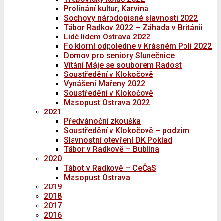
Prolínání kultur, Karviná
Sochovy národopisné slavnosti 2022
Tábor Radkov 2022 – Záhada v Británii
Lidé lidem Ostrava 2022
Folklorní odpoledne v Krásném Poli 2022
Domov pro seniory Slunečnice
Vítání Máje se souborem Radost
Soustředění v Klokočově
Vynášení Mařeny 2022
Soustředění v Klokočově
Masopust Ostrava 2022
2021
Předvánoční zkouška
Soustředění v Klokočově – podzim
Slavnostní otevření DK Poklad
Tábor v Radkově – Bublina
2020
Tábot v Radkově – CeČaS
Masopust Ostrava
2019
2018
2017
2016