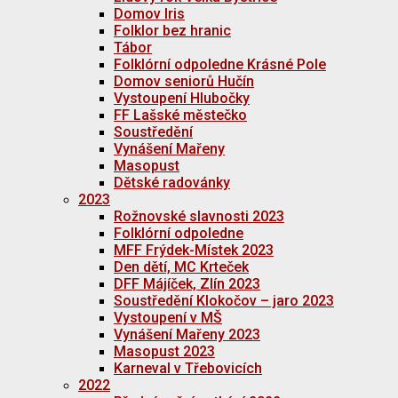
Domov Iris
Folklor bez hranic
Tábor
Folklórní odpoledne Krásné Pole
Domov seniorů Hučín
Vystoupení Hlubočky
FF Lašské městečko
Soustředění
Vynášení Mařeny
Masopust
Dětské radovánky
2023
Rožnovské slavnosti 2023
Folklórní odpoledne
MFF Frýdek-Místek 2023
Den dětí, MC Krteček
DFF Májíček, Zlín 2023
Soustředění Klokočov – jaro 2023
Vystoupení v MŠ
Vynášení Mařeny 2023
Masopust 2023
Karneval v Třebovicích
2022