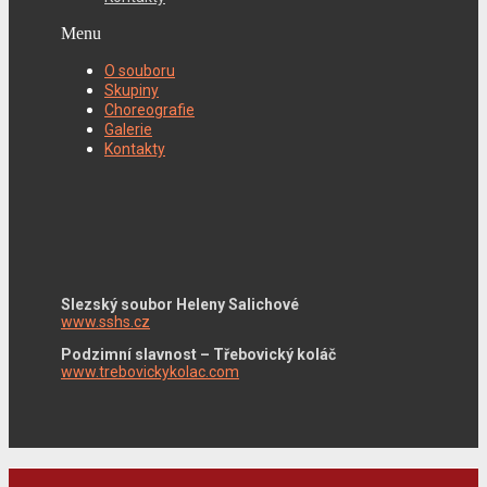
Menu
O souboru
Skupiny
Choreografie
Galerie
Kontakty
Slezský soubor Heleny Salichové
www.sshs.cz
Podzimní slavnost – Třebovický koláč
www.trebovickykolac.com