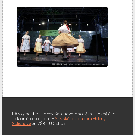
Dětský soubor Heleny Salichové je součástí dospělého
folklorního souboru –
Slezského souboru Heleny
Salichové
při VŠB-TU Ostrava.