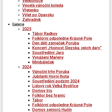
Velikonoce
Veselá vánoční koleda
Vřetenko
Výlet po Opavsku
Zahradnik
Galerie
2025
Tábor Radkov
Folklórní odpoledne Krásné Pole
Den dětí zámeček Poruba
Koncert „Hojnost Slezska, jejich dary“
Soustředění Jaro
Vynášení Mařeny
Minibáleček
2024
Vánoční trhy Poruba
Jubilanti Horní lhota
Soustředění podzim 2024
Lidový rok Velká Bystřice
Domov Iris
Folklor bez hranic
Tábor
Folklórní odpoledne Krásné Pole
Domov seniorů Hučín