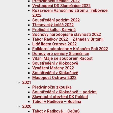
Předvánoční setkání 2022
Vystoupení DS Slunečnice 2022
Rozsvícení Vánočního stromu Třebovice
2022
Soustředění podzim 2022
Třebovický koláč 2022
Prolínání kultur, Karviná
Sochovy národopisné slavnosti 2022
Tábor Radkov 2022 – Záhada v Británii
Lidé lidem Ostrava 2022
Folklorní odpoledne v Krásném Poli 2022
Domov pro seniory Slunečnice
Vítání Máje se souborem Radost
Soustředění v Klokočově
Vynášení Mařeny 2022
Soustředění v Klokočově
Masopust Ostrava 2022
2021
Předvánoční zkouška
Soustředění v Klokočově – podzim
Slavnostní otevření DK Poklad
Tábor v Radkově – Bublina
2020
Tábot v Radkově – CeČaS