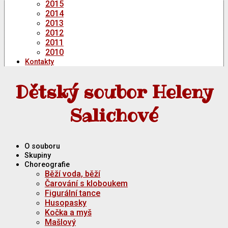
2015
2014
2013
2012
2011
2010
Kontakty
Dětský soubor Heleny
Salichové
O souboru
Skupiny
Choreografie
Běží voda, běží
Čarování s kloboukem
Figurální tance
Husopasky
Kočka a myš
Mašlový