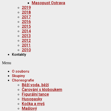
Masopust Ostrava
2019
2018
2017
2016
2015
2014
2013
2012
2011
2010
Kontakty
Menu
O souboru
Skupiny
Choreografie
Běží voda, běží
Čarování s kloboukem
Figurální tance
Husopasky
Kočka a myš
Mašlový