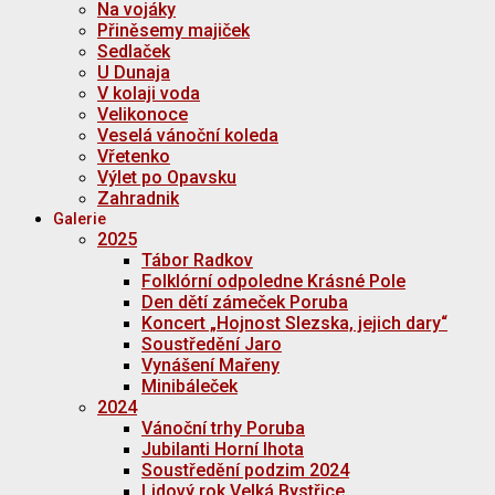
Na vojáky
Přiněsemy majiček
Sedlaček
U Dunaja
V kolaji voda
Velikonoce
Veselá vánoční koleda
Vřetenko
Výlet po Opavsku
Zahradnik
Galerie
2025
Tábor Radkov
Folklórní odpoledne Krásné Pole
Den dětí zámeček Poruba
Koncert „Hojnost Slezska, jejich dary“
Soustředění Jaro
Vynášení Mařeny
Minibáleček
2024
Vánoční trhy Poruba
Jubilanti Horní lhota
Soustředění podzim 2024
Lidový rok Velká Bystřice