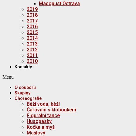
Masopust Ostrava
2019
2018
2017
2016
2015
2014
2013
2012
2011
2010
Kontakty
Menu
O souboru
Skupiny
Choreografie
Běží voda, běží
Čarování s kloboukem
Figurální tance
Husopasky
Kočka a myš
Mašlový