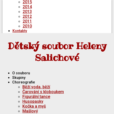
2015
2014
2013
2012
2011
2010
Kontakty
Dětský soubor Heleny
Salichové
O souboru
Skupiny
Choreografie
Běží voda, běží
Čarování s kloboukem
Figurální tance
Husopasky
Kočka a myš
Mašlový