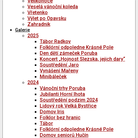
Velikonoce
Veselá vánoční koleda
Vřetenko
Výlet po Opavsku
Zahradnik
Galerie
2025
Tábor Radkov
Folklórní odpoledne Krásné Pole
Den dětí zámeček Poruba
Koncert „Hojnost Slezska, jejich dary“
Soustředění Jaro
Vynášení Mařeny
Minibáleček
2024
Vánoční trhy Poruba
Jubilanti Horní lhota
Soustředění podzim 2024
Lidový rok Velká Bystřice
Domov Iris
Folklor bez hranic
Tábor
Folklórní odpoledne Krásné Pole
Domov seniorů Hučín