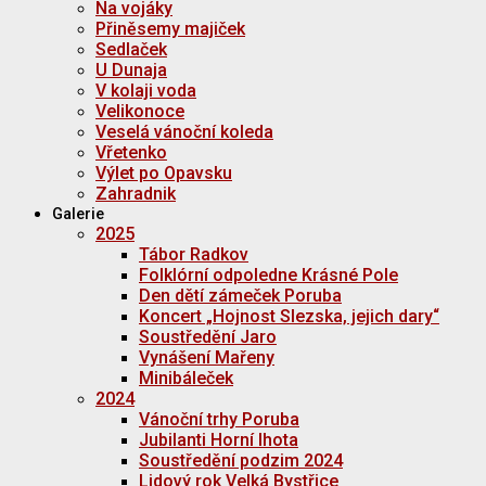
Na vojáky
Přiněsemy majiček
Sedlaček
U Dunaja
V kolaji voda
Velikonoce
Veselá vánoční koleda
Vřetenko
Výlet po Opavsku
Zahradnik
Galerie
2025
Tábor Radkov
Folklórní odpoledne Krásné Pole
Den dětí zámeček Poruba
Koncert „Hojnost Slezska, jejich dary“
Soustředění Jaro
Vynášení Mařeny
Minibáleček
2024
Vánoční trhy Poruba
Jubilanti Horní lhota
Soustředění podzim 2024
Lidový rok Velká Bystřice