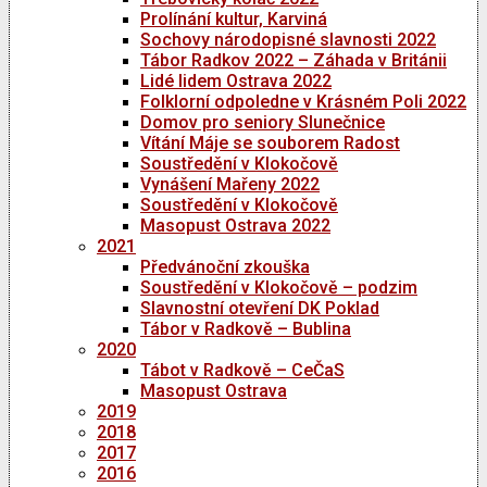
Prolínání kultur, Karviná
Sochovy národopisné slavnosti 2022
Tábor Radkov 2022 – Záhada v Británii
Lidé lidem Ostrava 2022
Folklorní odpoledne v Krásném Poli 2022
Domov pro seniory Slunečnice
Vítání Máje se souborem Radost
Soustředění v Klokočově
Vynášení Mařeny 2022
Soustředění v Klokočově
Masopust Ostrava 2022
2021
Předvánoční zkouška
Soustředění v Klokočově – podzim
Slavnostní otevření DK Poklad
Tábor v Radkově – Bublina
2020
Tábot v Radkově – CeČaS
Masopust Ostrava
2019
2018
2017
2016