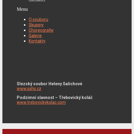
Menu
O souboru
Skupiny
Choreografie
Galerie
Kontakty
Slezský soubor Heleny Salichové
www.sshs.cz
Podzimní slavnost – Třebovický koláč
www.trebovickykolac.com