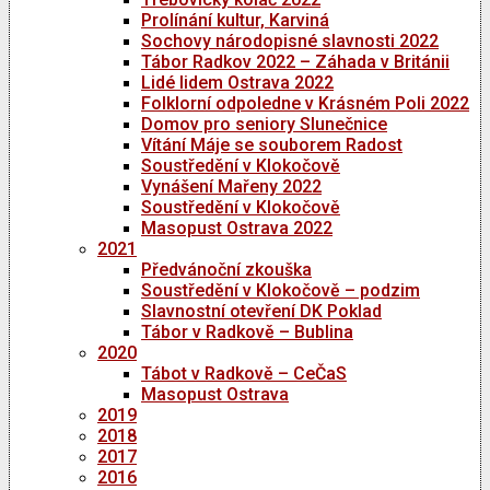
Prolínání kultur, Karviná
Sochovy národopisné slavnosti 2022
Tábor Radkov 2022 – Záhada v Británii
Lidé lidem Ostrava 2022
Folklorní odpoledne v Krásném Poli 2022
Domov pro seniory Slunečnice
Vítání Máje se souborem Radost
Soustředění v Klokočově
Vynášení Mařeny 2022
Soustředění v Klokočově
Masopust Ostrava 2022
2021
Předvánoční zkouška
Soustředění v Klokočově – podzim
Slavnostní otevření DK Poklad
Tábor v Radkově – Bublina
2020
Tábot v Radkově – CeČaS
Masopust Ostrava
2019
2018
2017
2016