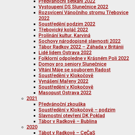
Předvánoční setkání 2022
Vystoupení DS Slunečnice 2022
Rozsvícení Vánočního stromu Třebovice
2022
Soustředění podzim 2022
Třebovický koláč 2022
Prolínání kultur, Karviná
Sochovy národopisné slavnosti 2022
Tábor Radkov 2022 – Záhada v Británii
Lidé lidem Ostrava 2022
Folklorní odpoledne v Krásném Poli 2022
Domov pro seniory Slunečnice
Vítání Máje se souborem Radost
Soustředění v Klokočově
Vynášení Mařeny 2022
Soustředění v Klokočově
Masopust Ostrava 2022
2021
Předvánoční zkouška
Soustředění v Klokočově – podzim
Slavnostní otevření DK Poklad
Tábor v Radkově – Bublina
2020
Tábot v Radkově – CeČaS