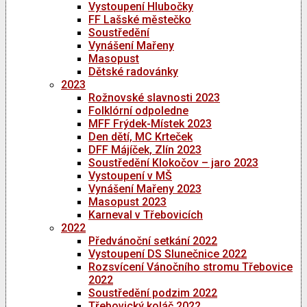
Vystoupení Hlubočky
FF Lašské městečko
Soustředění
Vynášení Mařeny
Masopust
Dětské radovánky
2023
Rožnovské slavnosti 2023
Folklórní odpoledne
MFF Frýdek-Místek 2023
Den dětí, MC Krteček
DFF Májíček, Zlín 2023
Soustředění Klokočov – jaro 2023
Vystoupení v MŠ
Vynášení Mařeny 2023
Masopust 2023
Karneval v Třebovicích
2022
Předvánoční setkání 2022
Vystoupení DS Slunečnice 2022
Rozsvícení Vánočního stromu Třebovice
2022
Soustředění podzim 2022
Třebovický koláč 2022