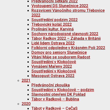
Předvánoční setkání 2022
Vystoupení DS Slunečnice 2022
Rozsvícení Vánočního stromu Třebovice
2022
Soustředění podzim 2022
Třebovický koláč 2022
Prolínání kultur, Karviná
Sochovy národopisné slavnosti 2022
Tábor Radkov 2022 – Záhada v Británii
Lidé lidem Ostrava 2022
Folklorní odpoledne v Krásném Poli 2022
Domov pro seniory Slunečnice
Vítání Máje se souborem Radost
Soustředění v Klokočově
Vynášení Mařeny 2022
Soustředění v Klokočově
Masopust Ostrava 2022
2021
Předvánoční zkouška
Soustředění v Klokočově – podzim
Slavnostní otevření DK Poklad
Tábor v Radkově – Bublina
2020
Tábot v Radkově – CeČaS