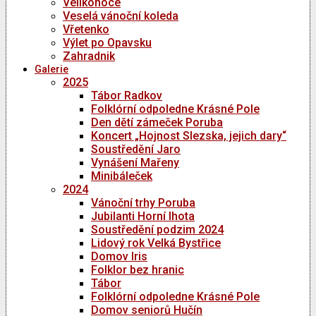
Velikonoce
Veselá vánoční koleda
Vřetenko
Výlet po Opavsku
Zahradnik
Galerie
2025
Tábor Radkov
Folklórní odpoledne Krásné Pole
Den dětí zámeček Poruba
Koncert „Hojnost Slezska, jejich dary“
Soustředění Jaro
Vynášení Mařeny
Minibáleček
2024
Vánoční trhy Poruba
Jubilanti Horní lhota
Soustředění podzim 2024
Lidový rok Velká Bystřice
Domov Iris
Folklor bez hranic
Tábor
Folklórní odpoledne Krásné Pole
Domov seniorů Hučín