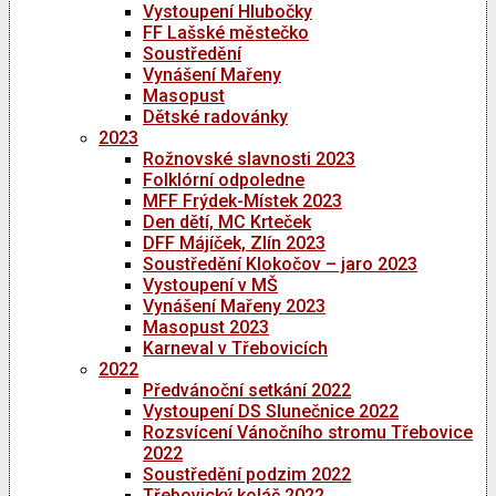
Vystoupení Hlubočky
FF Lašské městečko
Soustředění
Vynášení Mařeny
Masopust
Dětské radovánky
2023
Rožnovské slavnosti 2023
Folklórní odpoledne
MFF Frýdek-Místek 2023
Den dětí, MC Krteček
DFF Májíček, Zlín 2023
Soustředění Klokočov – jaro 2023
Vystoupení v MŠ
Vynášení Mařeny 2023
Masopust 2023
Karneval v Třebovicích
2022
Předvánoční setkání 2022
Vystoupení DS Slunečnice 2022
Rozsvícení Vánočního stromu Třebovice
2022
Soustředění podzim 2022
Třebovický koláč 2022