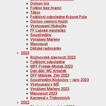
Domov Iris
Folklor bez hranic
Tábor
Folklórní odpoledne Krásné Pole
Domov seniorů Hučín
Vystoupení Hlubočky
FF Lašské městečko
Soustředění
Vynášení Mařeny
Masopust
Dětské radovánky
2023
Rožnovské slavnosti 2023
Folklórní odpoledne
MFF Frýdek-Místek 2023
Den dětí, MC Krteček
DFF Májíček, Zlín 2023
Soustředění Klokočov – jaro 2023
Vystoupení v MŠ
Vynášení Mařeny 2023
Masopust 2023
Karneval v Třebovicích
2022