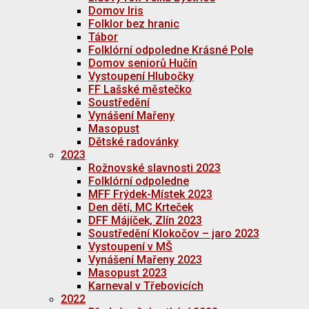
Domov Iris
Folklor bez hranic
Tábor
Folklórní odpoledne Krásné Pole
Domov seniorů Hučín
Vystoupení Hlubočky
FF Lašské městečko
Soustředění
Vynášení Mařeny
Masopust
Dětské radovánky
2023
Rožnovské slavnosti 2023
Folklórní odpoledne
MFF Frýdek-Místek 2023
Den dětí, MC Krteček
DFF Májíček, Zlín 2023
Soustředění Klokočov – jaro 2023
Vystoupení v MŠ
Vynášení Mařeny 2023
Masopust 2023
Karneval v Třebovicích
2022