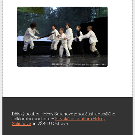
Dětský soubor Heleny Salichové je součástí dospělého
folklorního souboru –
Slezského souboru Heleny
Salichové
při VŠB-TU Ostrava.