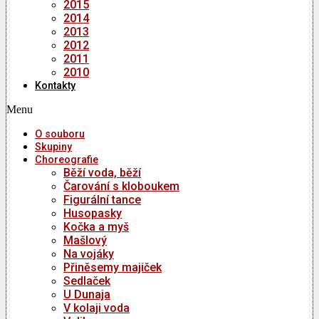
2015
2014
2013
2012
2011
2010
Kontakty
Menu
O souboru
Skupiny
Choreografie
Běží voda, běží
Čarování s kloboukem
Figurální tance
Husopasky
Kočka a myš
Mašlový
Na vojáky
Přiněsemy majiček
Sedlaček
U Dunaja
V kolaji voda