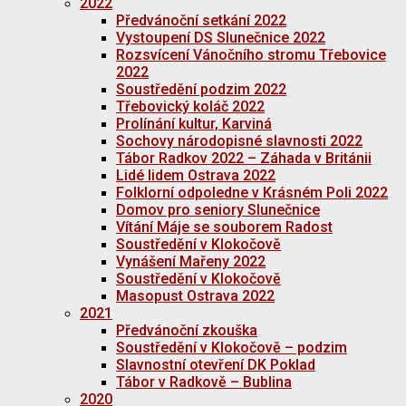
2022
Předvánoční setkání 2022
Vystoupení DS Slunečnice 2022
Rozsvícení Vánočního stromu Třebovice
2022
Soustředění podzim 2022
Třebovický koláč 2022
Prolínání kultur, Karviná
Sochovy národopisné slavnosti 2022
Tábor Radkov 2022 – Záhada v Británii
Lidé lidem Ostrava 2022
Folklorní odpoledne v Krásném Poli 2022
Domov pro seniory Slunečnice
Vítání Máje se souborem Radost
Soustředění v Klokočově
Vynášení Mařeny 2022
Soustředění v Klokočově
Masopust Ostrava 2022
2021
Předvánoční zkouška
Soustředění v Klokočově – podzim
Slavnostní otevření DK Poklad
Tábor v Radkově – Bublina
2020