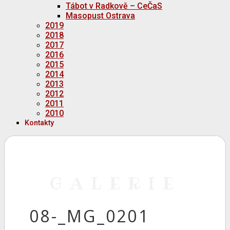
Tábot v Radkově – CeČaS
Masopust Ostrava
2019
2018
2017
2016
2015
2014
2013
2012
2011
2010
Kontakty
GALERIE
08-_MG_0201