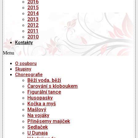
2016
2015
2014
2013
2012
2011
2010
Kontakty
Menu
O souboru
Skupiny
Choreografie
Běží voda, běží
Čarování s kloboukem
Figurální tance
Husopasky
Kočka a myš
Mašlový
Na vojáky
Přiněsemy majiček
Sedlaček
U Dunaja