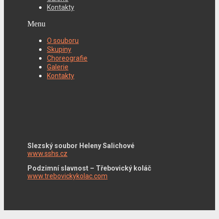
Kontakty
Menu
O souboru
Skupiny
Choreografie
Galerie
Kontakty
Slezský soubor Heleny Salichové
www.sshs.cz
Podzimní slavnost – Třebovický koláč
www.trebovickykolac.com