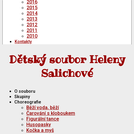
2016
2015
2014
2013
2012
2011
2010
Kontakty
Dětský soubor Heleny
Salichové
O souboru
Skupiny
Choreografie
Běží voda, běží
Čarování s kloboukem
Figurální tance
Husopasky
Kočka a myš