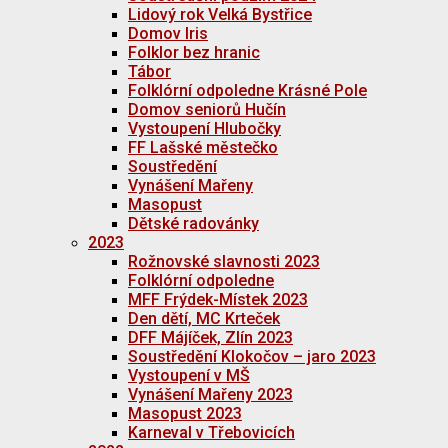
Lidový rok Velká Bystřice
Domov Iris
Folklor bez hranic
Tábor
Folklórní odpoledne Krásné Pole
Domov seniorů Hučín
Vystoupení Hlubočky
FF Lašské městečko
Soustředění
Vynášení Mařeny
Masopust
Dětské radovánky
2023
Rožnovské slavnosti 2023
Folklórní odpoledne
MFF Frýdek-Místek 2023
Den dětí, MC Krteček
DFF Májíček, Zlín 2023
Soustředění Klokočov – jaro 2023
Vystoupení v MŠ
Vynášení Mařeny 2023
Masopust 2023
Karneval v Třebovicích