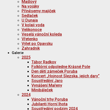
Mašlový
Na vojáky
Přiněsemy majiček
Sedlaček
U Dunaja
V kolaji voda
Velikonoce
Veselá vánoční koleda
Vřetenko
Výlet po Opavsku
Zahradnik
Galerie
2025
Tábor Radkov
Folklórní odpoledne Krásné Pole
Den dětí zámeček Poruba
Koncert „Hojnost Slezska, jejich dary“
Soustředění Jaro
Vynášení Mařeny
Minibáleček
2024
Vánoční trhy Poruba
Jubilanti Horní lhota
Soustředění podzim 2024