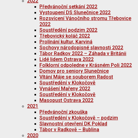
2022
Předvánoční setkání 2022
Vystoupení DS Slunečnice 2022
Rozsvícení Vánočního stromu Třebovice
2022
Soustředění podzim 2022
Třebovický koláč 2022
Prolínání kultur, Karviná
Sochovy národopisné slavnosti 2022
Tábor Radkov 2022 – Záhada v Británii
Lidé lidem Ostrava 2022
Folklorní odpoledne v Krásném Poli 2022
Domov pro seniory Slunečnice
Vítání Máje se souborem Radost
Soustředění v Klokočově
Vynášení Mařeny 2022
Soustředění v Klokočově
Masopust Ostrava 2022
2021
Předvánoční zkouška
Soustředění v Klokočově – podzim
Slavnostní otevření DK Poklad
Tábor v Radkově – Bublina
2020