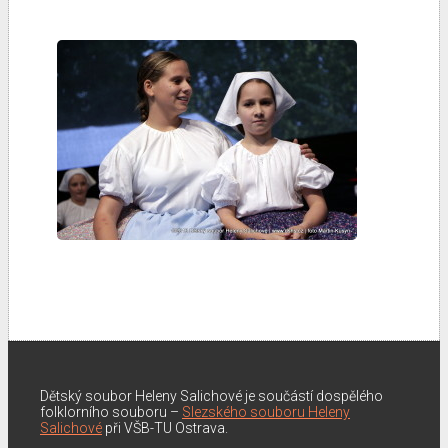
Dětský soubor Heleny Salichové je součástí dospělého
folklorního souboru –
Slezského souboru Heleny
Salichové
při VŠB-TU Ostrava.