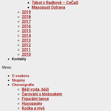
Tábot v Radkově – CeČaS
Masopust Ostrava
2019
2018
2017
2016
2015
2014
2013
2012
2011
2010
Kontakty
Menu
O souboru
Skupiny
Choreografie
Běží voda, běží
Čarování s kloboukem
Figurální tance
Husopasky
Kočka a myš