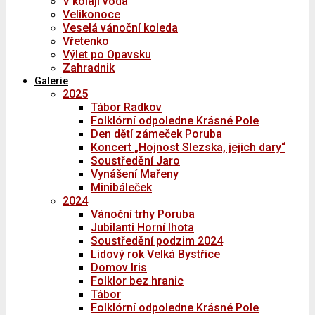
V kolaji voda
Velikonoce
Veselá vánoční koleda
Vřetenko
Výlet po Opavsku
Zahradnik
Galerie
2025
Tábor Radkov
Folklórní odpoledne Krásné Pole
Den dětí zámeček Poruba
Koncert „Hojnost Slezska, jejich dary“
Soustředění Jaro
Vynášení Mařeny
Minibáleček
2024
Vánoční trhy Poruba
Jubilanti Horní lhota
Soustředění podzim 2024
Lidový rok Velká Bystřice
Domov Iris
Folklor bez hranic
Tábor
Folklórní odpoledne Krásné Pole