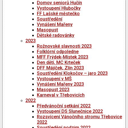
Domov seniorů Hučín
Vystoupení Hlubočky
FF Lašské městečko
Soustředění
Vynášení Mařeny
Masopust
Dětské radovánky
2023
Rožnovské slavnosti 2023
Folklórní odpoledne
MFF Frýdek-Místek 2023
Den dětí, MC Krteček
DFF Májíček, Zlín 2023
Soustředění Klokočov – jaro 2023
Vystoupení v MŠ
Vynášení Mařeny 2023
Masopust 2023
Karneval v Třebovicích
2022
Předvánoční setkání 2022
Vystoupení DS Slunečnice 2022
Rozsvícení Vánočního stromu Třebovice
2022
Soustředění podzim 2022