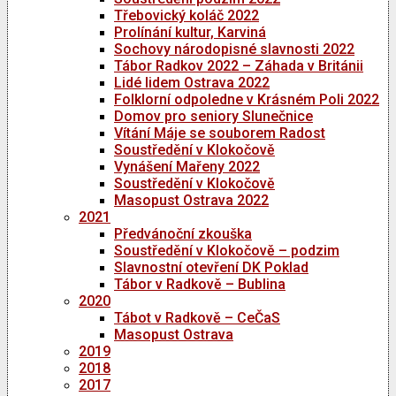
Třebovický koláč 2022
Prolínání kultur, Karviná
Sochovy národopisné slavnosti 2022
Tábor Radkov 2022 – Záhada v Británii
Lidé lidem Ostrava 2022
Folklorní odpoledne v Krásném Poli 2022
Domov pro seniory Slunečnice
Vítání Máje se souborem Radost
Soustředění v Klokočově
Vynášení Mařeny 2022
Soustředění v Klokočově
Masopust Ostrava 2022
2021
Předvánoční zkouška
Soustředění v Klokočově – podzim
Slavnostní otevření DK Poklad
Tábor v Radkově – Bublina
2020
Tábot v Radkově – CeČaS
Masopust Ostrava
2019
2018
2017