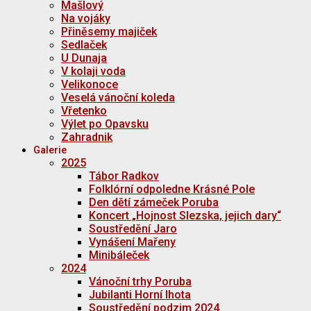
Mašlový
Na vojáky
Přiněsemy majiček
Sedlaček
U Dunaja
V kolaji voda
Velikonoce
Veselá vánoční koleda
Vřetenko
Výlet po Opavsku
Zahradnik
Galerie
2025
Tábor Radkov
Folklórní odpoledne Krásné Pole
Den dětí zámeček Poruba
Koncert „Hojnost Slezska, jejich dary“
Soustředění Jaro
Vynášení Mařeny
Minibáleček
2024
Vánoční trhy Poruba
Jubilanti Horní lhota
Soustředění podzim 2024