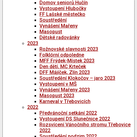
Domov seniorů Hučín
Vystoupení Hlubočky
FF Lašské městečko
Soustředění
Vynášení Mařeny
Masopust
Dětské radovánky
2023
Rožnovské slavnosti 2023
Folklórní odpoledne
MFF Frýdek-Místek 2023
Den dětí, MC Krteček
DFF Májíček, Zlín 2023
Soustředění Klokočov – jaro 2023
Vystoupení v MŠ
Vynášení Mařeny 2023
Masopust 2023
Karneval v Třebovicích
2022
Předvánoční setkání 2022
Vystoupení DS Slunečnice 2022
Rozsvícení Vánočního stromu Třebovice
2022
Soustředění podzim 2022