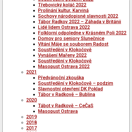
Třebovický koláč 2022
Prolínání kultur, Karviná
Sochovy národopisné slavnosti 2022
Tábor Radkov 2022 – Záhada v Británii
Lidé lidem Ostrava 2022
Folklorní odpoledne v Krásném Poli 2022
Domov pro seniory Slunečnice
Vítání Máje se souborem Radost
Soustředění v Klokočově
Vynášení Mařeny 2022
Soustředění v Klokočově
Masopust Ostrava 2022
2021
Předvánoční zkouška
Soustředění v Klokočově – podzim
Slavnostní otevření DK Poklad
Tábor v Radkově – Bublina
2020
Tábot v Radkově – CeČaS
Masopust Ostrava
2019
2018
2017