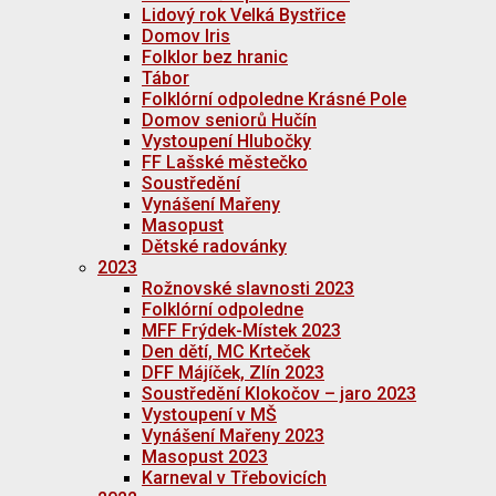
Lidový rok Velká Bystřice
Domov Iris
Folklor bez hranic
Tábor
Folklórní odpoledne Krásné Pole
Domov seniorů Hučín
Vystoupení Hlubočky
FF Lašské městečko
Soustředění
Vynášení Mařeny
Masopust
Dětské radovánky
2023
Rožnovské slavnosti 2023
Folklórní odpoledne
MFF Frýdek-Místek 2023
Den dětí, MC Krteček
DFF Májíček, Zlín 2023
Soustředění Klokočov – jaro 2023
Vystoupení v MŠ
Vynášení Mařeny 2023
Masopust 2023
Karneval v Třebovicích