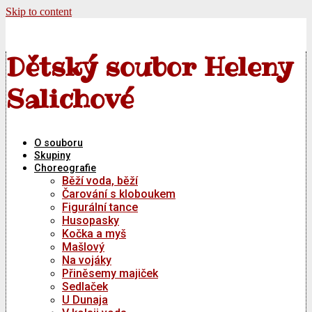
Skip to content
Dětský soubor Heleny
Salichové
O souboru
Skupiny
Choreografie
Běží voda, běží
Čarování s kloboukem
Figurální tance
Husopasky
Kočka a myš
Mašlový
Na vojáky
Přiněsemy majiček
Sedlaček
U Dunaja