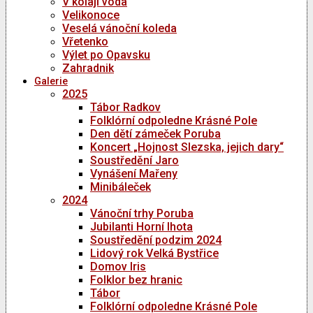
V kolaji voda
Velikonoce
Veselá vánoční koleda
Vřetenko
Výlet po Opavsku
Zahradnik
Galerie
2025
Tábor Radkov
Folklórní odpoledne Krásné Pole
Den dětí zámeček Poruba
Koncert „Hojnost Slezska, jejich dary“
Soustředění Jaro
Vynášení Mařeny
Minibáleček
2024
Vánoční trhy Poruba
Jubilanti Horní lhota
Soustředění podzim 2024
Lidový rok Velká Bystřice
Domov Iris
Folklor bez hranic
Tábor
Folklórní odpoledne Krásné Pole