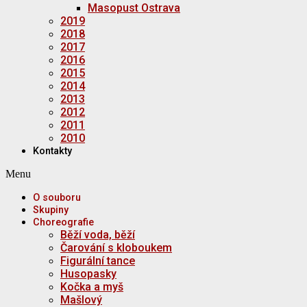
Masopust Ostrava
2019
2018
2017
2016
2015
2014
2013
2012
2011
2010
Kontakty
Menu
O souboru
Skupiny
Choreografie
Běží voda, běží
Čarování s kloboukem
Figurální tance
Husopasky
Kočka a myš
Mašlový