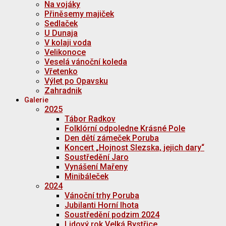
Na vojáky
Přiněsemy majiček
Sedlaček
U Dunaja
V kolaji voda
Velikonoce
Veselá vánoční koleda
Vřetenko
Výlet po Opavsku
Zahradnik
Galerie
2025
Tábor Radkov
Folklórní odpoledne Krásné Pole
Den dětí zámeček Poruba
Koncert „Hojnost Slezska, jejich dary“
Soustředění Jaro
Vynášení Mařeny
Minibáleček
2024
Vánoční trhy Poruba
Jubilanti Horní lhota
Soustředění podzim 2024
Lidový rok Velká Bystřice