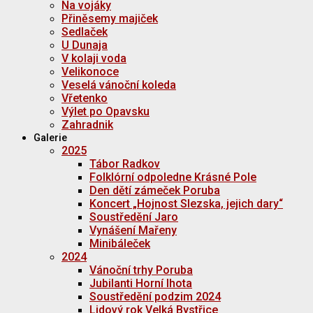
Na vojáky
Přiněsemy majiček
Sedlaček
U Dunaja
V kolaji voda
Velikonoce
Veselá vánoční koleda
Vřetenko
Výlet po Opavsku
Zahradnik
Galerie
2025
Tábor Radkov
Folklórní odpoledne Krásné Pole
Den dětí zámeček Poruba
Koncert „Hojnost Slezska, jejich dary“
Soustředění Jaro
Vynášení Mařeny
Minibáleček
2024
Vánoční trhy Poruba
Jubilanti Horní lhota
Soustředění podzim 2024
Lidový rok Velká Bystřice