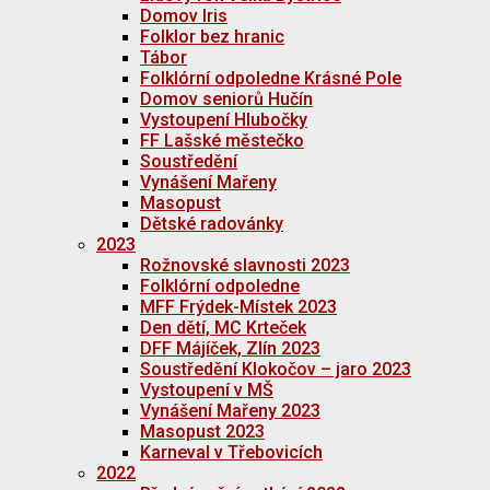
Domov Iris
Folklor bez hranic
Tábor
Folklórní odpoledne Krásné Pole
Domov seniorů Hučín
Vystoupení Hlubočky
FF Lašské městečko
Soustředění
Vynášení Mařeny
Masopust
Dětské radovánky
2023
Rožnovské slavnosti 2023
Folklórní odpoledne
MFF Frýdek-Místek 2023
Den dětí, MC Krteček
DFF Májíček, Zlín 2023
Soustředění Klokočov – jaro 2023
Vystoupení v MŠ
Vynášení Mařeny 2023
Masopust 2023
Karneval v Třebovicích
2022