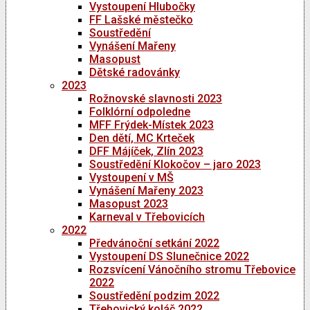
Vystoupení Hlubočky
FF Lašské městečko
Soustředění
Vynášení Mařeny
Masopust
Dětské radovánky
2023
Rožnovské slavnosti 2023
Folklórní odpoledne
MFF Frýdek-Místek 2023
Den dětí, MC Krteček
DFF Májíček, Zlín 2023
Soustředění Klokočov – jaro 2023
Vystoupení v MŠ
Vynášení Mařeny 2023
Masopust 2023
Karneval v Třebovicích
2022
Předvánoční setkání 2022
Vystoupení DS Slunečnice 2022
Rozsvícení Vánočního stromu Třebovice
2022
Soustředění podzim 2022
Třebovický koláč 2022