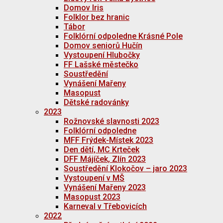
Domov Iris
Folklor bez hranic
Tábor
Folklórní odpoledne Krásné Pole
Domov seniorů Hučín
Vystoupení Hlubočky
FF Lašské městečko
Soustředění
Vynášení Mařeny
Masopust
Dětské radovánky
2023
Rožnovské slavnosti 2023
Folklórní odpoledne
MFF Frýdek-Místek 2023
Den dětí, MC Krteček
DFF Májíček, Zlín 2023
Soustředění Klokočov – jaro 2023
Vystoupení v MŠ
Vynášení Mařeny 2023
Masopust 2023
Karneval v Třebovicích
2022