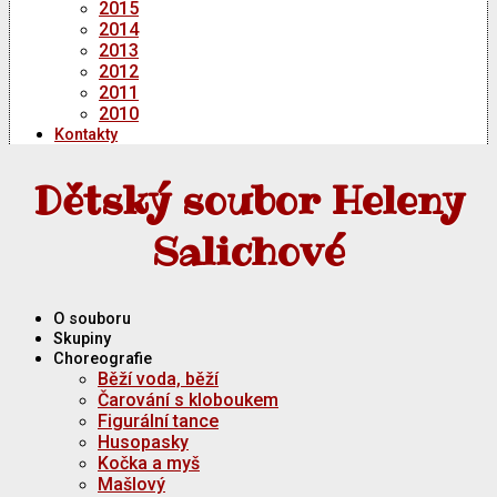
2015
2014
2013
2012
2011
2010
Kontakty
Dětský soubor Heleny
Salichové
O souboru
Skupiny
Choreografie
Běží voda, běží
Čarování s kloboukem
Figurální tance
Husopasky
Kočka a myš
Mašlový