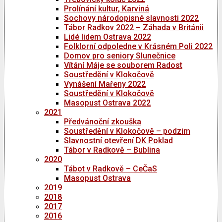
Prolínání kultur, Karviná
Sochovy národopisné slavnosti 2022
Tábor Radkov 2022 – Záhada v Británii
Lidé lidem Ostrava 2022
Folklorní odpoledne v Krásném Poli 2022
Domov pro seniory Slunečnice
Vítání Máje se souborem Radost
Soustředění v Klokočově
Vynášení Mařeny 2022
Soustředění v Klokočově
Masopust Ostrava 2022
2021
Předvánoční zkouška
Soustředění v Klokočově – podzim
Slavnostní otevření DK Poklad
Tábor v Radkově – Bublina
2020
Tábot v Radkově – CeČaS
Masopust Ostrava
2019
2018
2017
2016