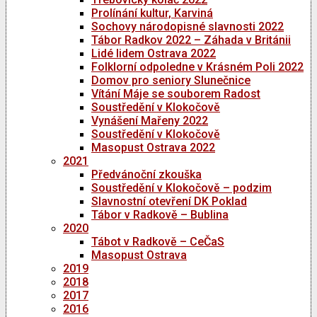
Prolínání kultur, Karviná
Sochovy národopisné slavnosti 2022
Tábor Radkov 2022 – Záhada v Británii
Lidé lidem Ostrava 2022
Folklorní odpoledne v Krásném Poli 2022
Domov pro seniory Slunečnice
Vítání Máje se souborem Radost
Soustředění v Klokočově
Vynášení Mařeny 2022
Soustředění v Klokočově
Masopust Ostrava 2022
2021
Předvánoční zkouška
Soustředění v Klokočově – podzim
Slavnostní otevření DK Poklad
Tábor v Radkově – Bublina
2020
Tábot v Radkově – CeČaS
Masopust Ostrava
2019
2018
2017
2016