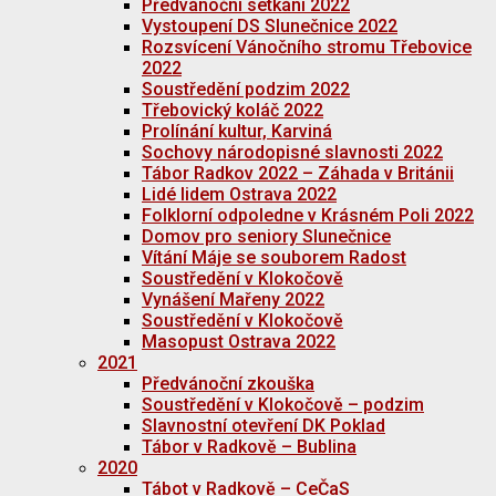
Předvánoční setkání 2022
Vystoupení DS Slunečnice 2022
Rozsvícení Vánočního stromu Třebovice
2022
Soustředění podzim 2022
Třebovický koláč 2022
Prolínání kultur, Karviná
Sochovy národopisné slavnosti 2022
Tábor Radkov 2022 – Záhada v Británii
Lidé lidem Ostrava 2022
Folklorní odpoledne v Krásném Poli 2022
Domov pro seniory Slunečnice
Vítání Máje se souborem Radost
Soustředění v Klokočově
Vynášení Mařeny 2022
Soustředění v Klokočově
Masopust Ostrava 2022
2021
Předvánoční zkouška
Soustředění v Klokočově – podzim
Slavnostní otevření DK Poklad
Tábor v Radkově – Bublina
2020
Tábot v Radkově – CeČaS