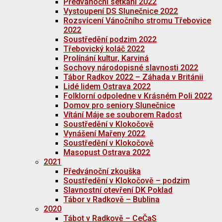
Předvánoční setkání 2022
Vystoupení DS Slunečnice 2022
Rozsvícení Vánočního stromu Třebovice
2022
Soustředění podzim 2022
Třebovický koláč 2022
Prolínání kultur, Karviná
Sochovy národopisné slavnosti 2022
Tábor Radkov 2022 – Záhada v Británii
Lidé lidem Ostrava 2022
Folklorní odpoledne v Krásném Poli 2022
Domov pro seniory Slunečnice
Vítání Máje se souborem Radost
Soustředění v Klokočově
Vynášení Mařeny 2022
Soustředění v Klokočově
Masopust Ostrava 2022
2021
Předvánoční zkouška
Soustředění v Klokočově – podzim
Slavnostní otevření DK Poklad
Tábor v Radkově – Bublina
2020
Tábot v Radkově – CeČaS