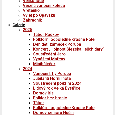
Velikonoce
Veselá vánoční koleda
Vřetenko
Výlet po Opavsku
Zahradnik
Galerie
2025
Tábor Radkov
Folklórní odpoledne Krásné Pole
Den dětí zámeček Poruba
Koncert „Hojnost Slezska, jejich dary“
Soustředění Jaro
Vynášení Mařeny
Minibáleček
2024
Vánoční trhy Poruba
Jubilanti Horní lhota
Soustředění podzim 2024
Lidový rok Velká Bystřice
Domov Iris
Folklor bez hranic
Tábor
Folklórní odpoledne Krásné Pole
Domov seniorů Hučín