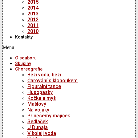
2015
2014
2013
2012
2011
2010
Kontakty
Menu
O souboru
Skupiny
Choreografie
Běží voda, běží
Čarování s kloboukem
Figurální tance
Husopasky
Kočka a myš
Mašlový
Na vojáky
Přiněsemy majiček
Sedlaček
U Dunaja
V kolaji voda