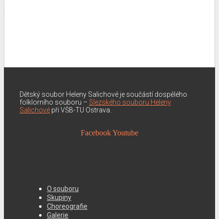
Dětský soubor Heleny Salichové je součástí dospělého
folklorního souboru –
Slezského souboru Heleny
Salichové
při VŠB-TU Ostrava.
Facebook
Youtube
O souboru
Skupiny
Choreografie
Galerie