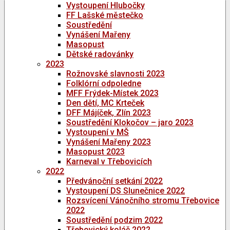
Vystoupení Hlubočky
FF Lašské městečko
Soustředění
Vynášení Mařeny
Masopust
Dětské radovánky
2023
Rožnovské slavnosti 2023
Folklórní odpoledne
MFF Frýdek-Místek 2023
Den dětí, MC Krteček
DFF Májíček, Zlín 2023
Soustředění Klokočov – jaro 2023
Vystoupení v MŠ
Vynášení Mařeny 2023
Masopust 2023
Karneval v Třebovicích
2022
Předvánoční setkání 2022
Vystoupení DS Slunečnice 2022
Rozsvícení Vánočního stromu Třebovice
2022
Soustředění podzim 2022
Třebovický koláč 2022