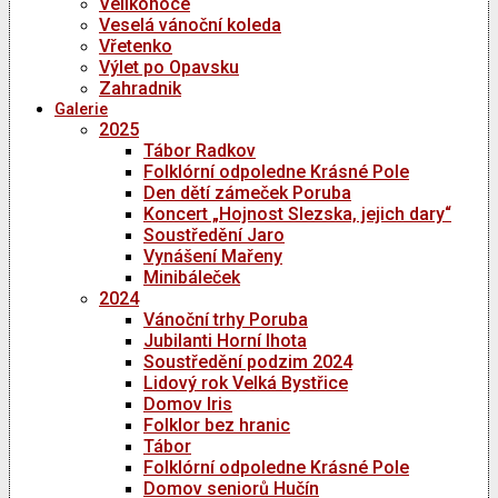
Velikonoce
Veselá vánoční koleda
Vřetenko
Výlet po Opavsku
Zahradnik
Galerie
2025
Tábor Radkov
Folklórní odpoledne Krásné Pole
Den dětí zámeček Poruba
Koncert „Hojnost Slezska, jejich dary“
Soustředění Jaro
Vynášení Mařeny
Minibáleček
2024
Vánoční trhy Poruba
Jubilanti Horní lhota
Soustředění podzim 2024
Lidový rok Velká Bystřice
Domov Iris
Folklor bez hranic
Tábor
Folklórní odpoledne Krásné Pole
Domov seniorů Hučín