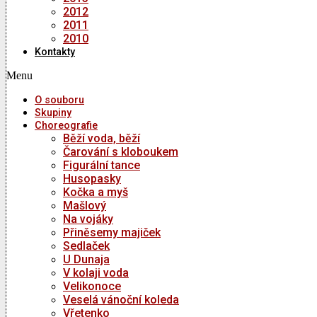
2012
2011
2010
Kontakty
Menu
O souboru
Skupiny
Choreografie
Běží voda, běží
Čarování s kloboukem
Figurální tance
Husopasky
Kočka a myš
Mašlový
Na vojáky
Přiněsemy majiček
Sedlaček
U Dunaja
V kolaji voda
Velikonoce
Veselá vánoční koleda
Vřetenko