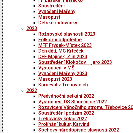
FF Lašské městečko
Soustředění
Vynášení Mařeny
Masopust
Dětské radovánky
2023
Rožnovské slavnosti 2023
Folklórní odpoledne
MFF Frýdek-Místek 2023
Den dětí, MC Krteček
DFF Májíček, Zlín 2023
Soustředění Klokočov – jaro 2023
Vystoupení v MŠ
Vynášení Mařeny 2023
Masopust 2023
Karneval v Třebovicích
2022
Předvánoční setkání 2022
Vystoupení DS Slunečnice 2022
Rozsvícení Vánočního stromu Třebovice 2
Soustředění podzim 2022
Třebovický koláč 2022
Prolínání kultur, Karviná
Sochovy národopisné slavnosti 2022