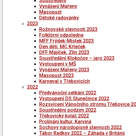
Soustředění
Vynášení Mařeny
Masopust
Dětské radovánky
2023
Rožnovské slavnosti 2023
Folklórní odpoledne
MFF Frýdek-Místek 2023
Den dětí, MC Krteček
DFF Májíček, Zlín 2023
Soustředění Klokočov – jaro 2023
Vystoupení v MŠ
Vynášení Mařeny 2023
Masopust 2023
Karneval v Třebovicích
2022
Předvánoční setkání 2022
Vystoupení DS Slunečnice 2022
Rozsvícení Vánočního stromu Třebovice 2
Soustředění podzim 2022
Třebovický koláč 2022
Prolínání kultur, Karviná
Sochovy národopisné slavnosti 2022
Tábor Radkov 2022 – Záhada v Británii