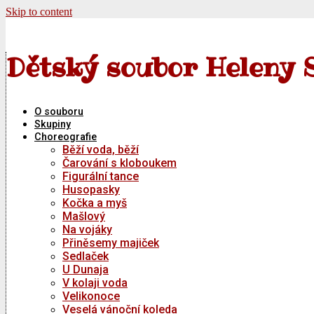
Skip to content
Dětský soubor Heleny 
O souboru
Skupiny
Choreografie
Běží voda, běží
Čarování s kloboukem
Figurální tance
Husopasky
Kočka a myš
Mašlový
Na vojáky
Přiněsemy majiček
Sedlaček
U Dunaja
V kolaji voda
Velikonoce
Veselá vánoční koleda