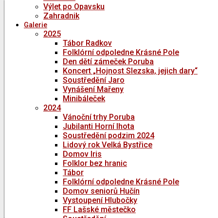
Výlet po Opavsku
Zahradnik
Galerie
2025
Tábor Radkov
Folklórní odpoledne Krásné Pole
Den dětí zámeček Poruba
Koncert „Hojnost Slezska, jejich dary“
Soustředění Jaro
Vynášení Mařeny
Minibáleček
2024
Vánoční trhy Poruba
Jubilanti Horní lhota
Soustředění podzim 2024
Lidový rok Velká Bystřice
Domov Iris
Folklor bez hranic
Tábor
Folklórní odpoledne Krásné Pole
Domov seniorů Hučín
Vystoupení Hlubočky
FF Lašské městečko