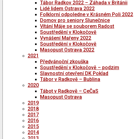
Tábor Radkov 2022 – Záhada v Británii
Lidé lidem Ostrava 2022
Folklorní odpoledne v Krásném Poli 2022
Domov pro seniory Slunečnice
Vítání Máje se souborem Radost
Soustředění v Klokočově
Vynášení Mařeny 2022
Soustředění v Klokočově
Masopust Ostrava 2022
2021
Předvánoční zkouška
Soustředění v Klokočově – podzim
Slavnostní otevření DK Poklad
Tábor v Radkově – Bublina
2020
Tábot v Radkově – CeČaS
Masopust Ostrava
2019
2018
2017
2016
2015
2014
2013