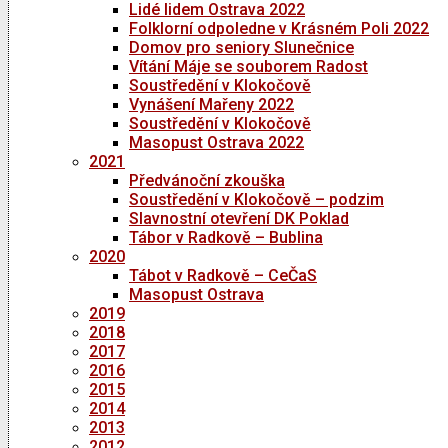
Lidé lidem Ostrava 2022
Folklorní odpoledne v Krásném Poli 2022
Domov pro seniory Slunečnice
Vítání Máje se souborem Radost
Soustředění v Klokočově
Vynášení Mařeny 2022
Soustředění v Klokočově
Masopust Ostrava 2022
2021
Předvánoční zkouška
Soustředění v Klokočově – podzim
Slavnostní otevření DK Poklad
Tábor v Radkově – Bublina
2020
Tábot v Radkově – CeČaS
Masopust Ostrava
2019
2018
2017
2016
2015
2014
2013
2012