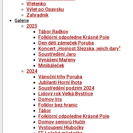
Vřetenko
Výlet po Opavsku
Zahradnik
Galerie
2025
Tábor Radkov
Folklórní odpoledne Krásné Pole
Den dětí zámeček Poruba
Koncert „Hojnost Slezska, jejich dary“
Soustředění Jaro
Vynášení Mařeny
Minibáleček
2024
Vánoční trhy Poruba
Jubilanti Horní lhota
Soustředění podzim 2024
Lidový rok Velká Bystřice
Domov Iris
Folklor bez hranic
Tábor
Folklórní odpoledne Krásné Pole
Domov seniorů Hučín
Vystoupení Hlubočky