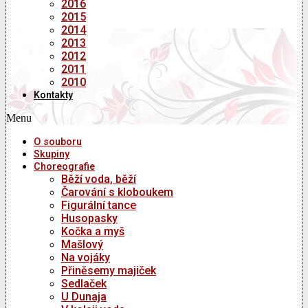
2016
2015
2014
2013
2012
2011
2010
Kontakty
Menu
O souboru
Skupiny
Choreografie
Běží voda, běží
Čarování s kloboukem
Figurální tance
Husopasky
Kočka a myš
Mašlový
Na vojáky
Přiněsemy majiček
Sedlaček
U Dunaja