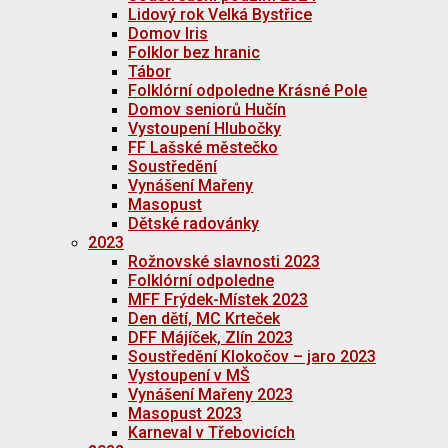
Lidový rok Velká Bystřice
Domov Iris
Folklor bez hranic
Tábor
Folklórní odpoledne Krásné Pole
Domov seniorů Hučín
Vystoupení Hlubočky
FF Lašské městečko
Soustředění
Vynášení Mařeny
Masopust
Dětské radovánky
2023
Rožnovské slavnosti 2023
Folklórní odpoledne
MFF Frýdek-Místek 2023
Den dětí, MC Krteček
DFF Májíček, Zlín 2023
Soustředění Klokočov – jaro 2023
Vystoupení v MŠ
Vynášení Mařeny 2023
Masopust 2023
Karneval v Třebovicích