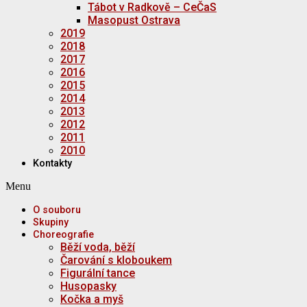
Tábot v Radkově – CeČaS
Masopust Ostrava
2019
2018
2017
2016
2015
2014
2013
2012
2011
2010
Kontakty
Menu
O souboru
Skupiny
Choreografie
Běží voda, běží
Čarování s kloboukem
Figurální tance
Husopasky
Kočka a myš