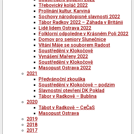
Třebovický koláč 2022
Prolínání kultur, Karviná
Sochovy národopisné slavnosti 2022
Tábor Radkov 2022 – Záhada v Británii
Lidé lidem Ostrava 2022
Folklorní odpoledne v Krásném Poli 2022
Domov pro seniory Slunečnice
Vítání Máje se souborem Radost
Soustředění v Klokočově
Vynášení Mařeny 2022
Soustředění v Klokočově
Masopust Ostrava 2022
2021
Předvánoční zkouška
Soustředění v Klokočově – podzim
Slavnostní otevření DK Poklad
Tábor v Radkově – Bublina
2020
Tábot v Radkově – CeČaS
Masopust Ostrava
2019
2018
2017