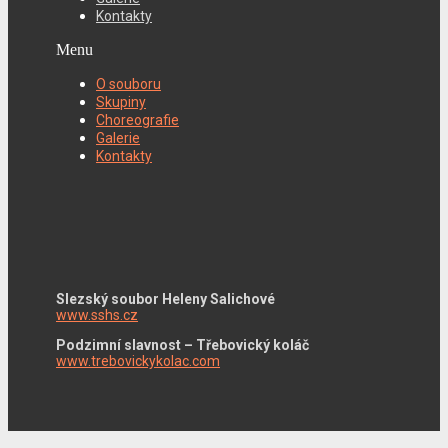
Kontakty
Menu
O souboru
Skupiny
Choreografie
Galerie
Kontakty
Slezský soubor Heleny Salichové
www.sshs.cz
Podzimní slavnost – Třebovický koláč
www.trebovickykolac.com