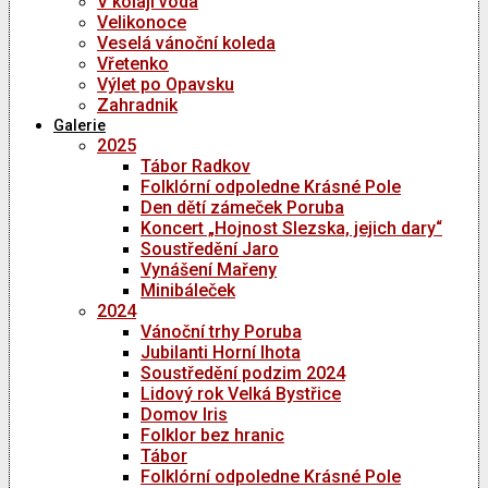
V kolaji voda
Velikonoce
Veselá vánoční koleda
Vřetenko
Výlet po Opavsku
Zahradnik
Galerie
2025
Tábor Radkov
Folklórní odpoledne Krásné Pole
Den dětí zámeček Poruba
Koncert „Hojnost Slezska, jejich dary“
Soustředění Jaro
Vynášení Mařeny
Minibáleček
2024
Vánoční trhy Poruba
Jubilanti Horní lhota
Soustředění podzim 2024
Lidový rok Velká Bystřice
Domov Iris
Folklor bez hranic
Tábor
Folklórní odpoledne Krásné Pole