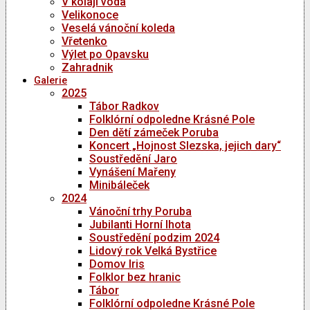
V kolaji voda
Velikonoce
Veselá vánoční koleda
Vřetenko
Výlet po Opavsku
Zahradnik
Galerie
2025
Tábor Radkov
Folklórní odpoledne Krásné Pole
Den dětí zámeček Poruba
Koncert „Hojnost Slezska, jejich dary“
Soustředění Jaro
Vynášení Mařeny
Minibáleček
2024
Vánoční trhy Poruba
Jubilanti Horní lhota
Soustředění podzim 2024
Lidový rok Velká Bystřice
Domov Iris
Folklor bez hranic
Tábor
Folklórní odpoledne Krásné Pole