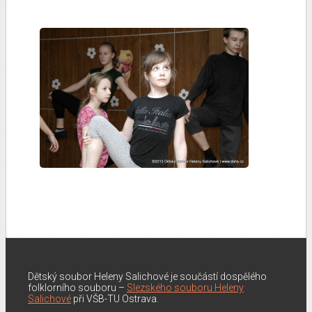
Dětský soubor Heleny Salichové je součástí dospělého
folklorního souboru –
Slezského souboru Heleny
Salichové
při VŠB-TU Ostrava.