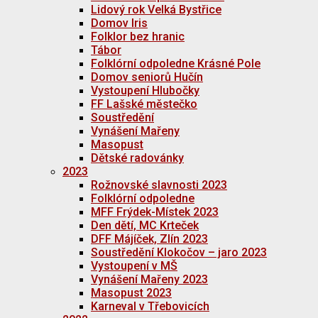
Lidový rok Velká Bystřice
Domov Iris
Folklor bez hranic
Tábor
Folklórní odpoledne Krásné Pole
Domov seniorů Hučín
Vystoupení Hlubočky
FF Lašské městečko
Soustředění
Vynášení Mařeny
Masopust
Dětské radovánky
2023
Rožnovské slavnosti 2023
Folklórní odpoledne
MFF Frýdek-Místek 2023
Den dětí, MC Krteček
DFF Májíček, Zlín 2023
Soustředění Klokočov – jaro 2023
Vystoupení v MŠ
Vynášení Mařeny 2023
Masopust 2023
Karneval v Třebovicích