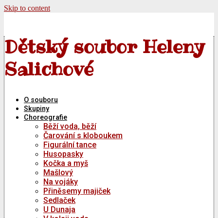
Skip to content
Dětský soubor Heleny
Salichové
O souboru
Skupiny
Choreografie
Běží voda, běží
Čarování s kloboukem
Figurální tance
Husopasky
Kočka a myš
Mašlový
Na vojáky
Přiněsemy majiček
Sedlaček
U Dunaja