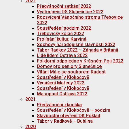
2022
Předvánoční setkání 2022
Vystoupení DS Slunečnice 2022
Rozsvícení Vánočního stromu Třebovice
2022
Soustředění podzim 2022
Třebovický koláč 2022
Prolínání kultur, Karviná
Sochovy národopisné slavnosti 2022
Tábor Radkov 2022 – Záhada v Británii
Lidé lidem Ostrava 2022
Folklorní odpoledne v Krásném Poli 2022
Domov pro seniory Slunečnice
Vítání Máje se souborem Radost
Soustředění v Klokočově
Vynášení Mařeny 2022
Soustředění v Klokočově
Masopust Ostrava 2022
2021
Předvánoční zkouška
Soustředění v Klokočově – podzim
Slavnostní otevření DK Poklad
Tábor v Radkově – Bublina
2020