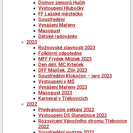
Domov seniorů Hučín
Vystoupení Hlubočky
FF Lašské městečko
Soustředění
Vynášení Mařeny
Masopust
Dětské radovánky
2023
Rožnovské slavnosti 2023
Folklórní odpoledne
MFF Frýdek-Místek 2023
Den dětí, MC Krteček
DFF Májíček, Zlín 2023
Soustředění Klokočov – jaro 2023
Vystoupení v MŠ
Vynášení Mařeny 2023
Masopust 2023
Karneval v Třebovicích
2022
Předvánoční setkání 2022
Vystoupení DS Slunečnice 2022
Rozsvícení Vánočního stromu Třebovice
2022
Soustředění podzim 2022