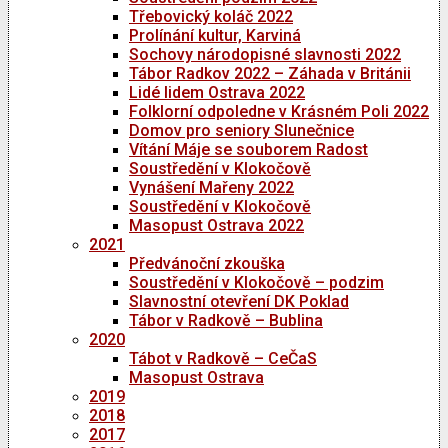
Třebovický koláč 2022
Prolínání kultur, Karviná
Sochovy národopisné slavnosti 2022
Tábor Radkov 2022 – Záhada v Británii
Lidé lidem Ostrava 2022
Folklorní odpoledne v Krásném Poli 2022
Domov pro seniory Slunečnice
Vítání Máje se souborem Radost
Soustředění v Klokočově
Vynášení Mařeny 2022
Soustředění v Klokočově
Masopust Ostrava 2022
2021
Předvánoční zkouška
Soustředění v Klokočově – podzim
Slavnostní otevření DK Poklad
Tábor v Radkově – Bublina
2020
Tábot v Radkově – CeČaS
Masopust Ostrava
2019
2018
2017