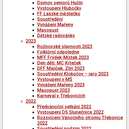
Domov seniorů Hučín
Vystoupení Hlubočky
FF Lašské městečko
Soustředění
Vynášení Mařeny
Masopust
Dětské radovánky
2023
Rožnovské slavnosti 2023
Folklórní odpoledne
MFF Frýdek-Místek 2023
Den dětí, MC Krteček
DFF Májíček, Zlín 2023
Soustředění Klokočov – jaro 2023
Vystoupení v MŠ
Vynášení Mařeny 2023
Masopust 2023
Karneval v Třebovicích
2022
Předvánoční setkání 2022
Vystoupení DS Slunečnice 2022
Rozsvícení Vánočního stromu Třebovice
2022
Soustředění podzim 2022