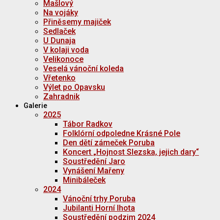
Mašlový
Na vojáky
Přiněsemy majiček
Sedlaček
U Dunaja
V kolaji voda
Velikonoce
Veselá vánoční koleda
Vřetenko
Výlet po Opavsku
Zahradnik
Galerie
2025
Tábor Radkov
Folklórní odpoledne Krásné Pole
Den dětí zámeček Poruba
Koncert „Hojnost Slezska, jejich dary“
Soustředění Jaro
Vynášení Mařeny
Minibáleček
2024
Vánoční trhy Poruba
Jubilanti Horní lhota
Soustředění podzim 2024