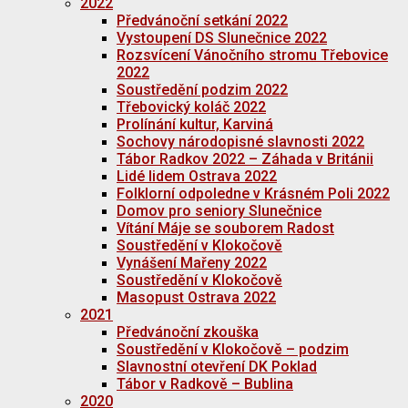
2022
Předvánoční setkání 2022
Vystoupení DS Slunečnice 2022
Rozsvícení Vánočního stromu Třebovice
2022
Soustředění podzim 2022
Třebovický koláč 2022
Prolínání kultur, Karviná
Sochovy národopisné slavnosti 2022
Tábor Radkov 2022 – Záhada v Británii
Lidé lidem Ostrava 2022
Folklorní odpoledne v Krásném Poli 2022
Domov pro seniory Slunečnice
Vítání Máje se souborem Radost
Soustředění v Klokočově
Vynášení Mařeny 2022
Soustředění v Klokočově
Masopust Ostrava 2022
2021
Předvánoční zkouška
Soustředění v Klokočově – podzim
Slavnostní otevření DK Poklad
Tábor v Radkově – Bublina
2020