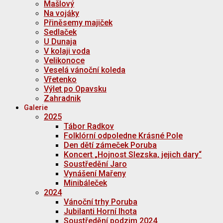
Mašlový
Na vojáky
Přiněsemy majiček
Sedlaček
U Dunaja
V kolaji voda
Velikonoce
Veselá vánoční koleda
Vřetenko
Výlet po Opavsku
Zahradnik
Galerie
2025
Tábor Radkov
Folklórní odpoledne Krásné Pole
Den dětí zámeček Poruba
Koncert „Hojnost Slezska, jejich dary“
Soustředění Jaro
Vynášení Mařeny
Minibáleček
2024
Vánoční trhy Poruba
Jubilanti Horní lhota
Soustředění podzim 2024