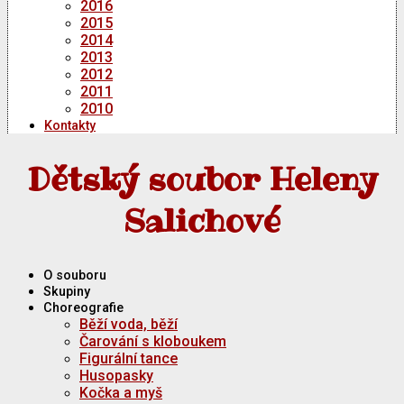
2016
2015
2014
2013
2012
2011
2010
Kontakty
Dětský soubor Heleny
Salichové
O souboru
Skupiny
Choreografie
Běží voda, běží
Čarování s kloboukem
Figurální tance
Husopasky
Kočka a myš