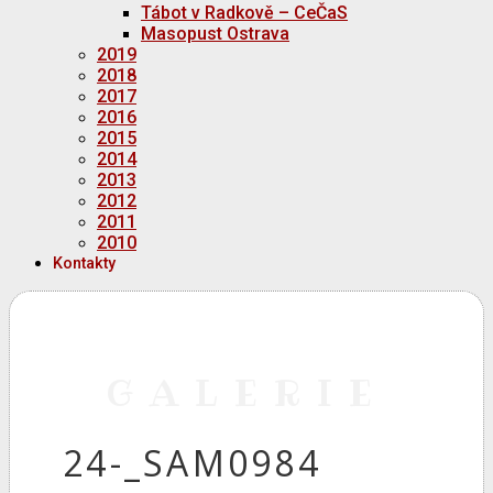
Tábot v Radkově – CeČaS
Masopust Ostrava
2019
2018
2017
2016
2015
2014
2013
2012
2011
2010
Kontakty
GALERIE
24-_SAM0984