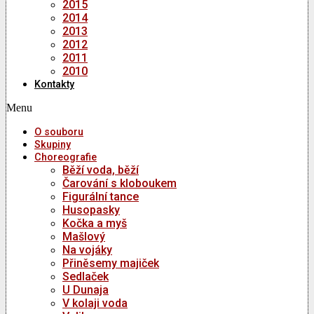
2015
2014
2013
2012
2011
2010
Kontakty
Menu
O souboru
Skupiny
Choreografie
Běží voda, běží
Čarování s kloboukem
Figurální tance
Husopasky
Kočka a myš
Mašlový
Na vojáky
Přiněsemy majiček
Sedlaček
U Dunaja
V kolaji voda