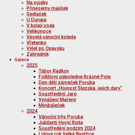
Na vojáky
Přiněsemy majiček
Sedlaček
U Dunaja
V kolaji voda
Velikonoce
Veselá vánoční koleda
Vřetenko
Výlet po Opavsku
Zahradnik
Galerie
2025
Tábor Radkov
Folklórní odpoledne Krásné Pole
Den dětí zámeček Poruba
Koncert „Hojnost Slezska, jejich dary“
Soustředění Jaro
Vynášení Mařeny
Minibáleček
2024
Vánoční trhy Poruba
Jubilanti Horní lhota
Soustředění podzim 2024
Lidový rok Velká Bystřice