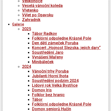
Velikonoce
Veselá vánoční koleda
Vřetenko
Výlet po Opavsku
Zahradnik
Galerie
2025
Tábor Radkov
Folklórní odpoledne Krásné Pole
Den dětí zámeček Poruba
Koncert „Hojnost Slezska, jejich dary“
Soustředění Jaro
Vynášení Mařeny
Minibáleček
2024
Vánoční trhy Poruba
Jubilanti Horní lhota
Soustředění podzim 2024
Lidový rok Velká Bystřice
Domov Iris
Folklor bez hranic
Tábor
Folklórní odpoledne Krásné Pole
Domov seniorů Hučín