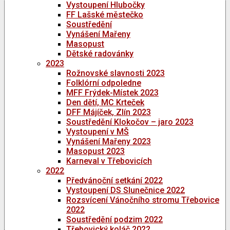
Vystoupení Hlubočky
FF Lašské městečko
Soustředění
Vynášení Mařeny
Masopust
Dětské radovánky
2023
Rožnovské slavnosti 2023
Folklórní odpoledne
MFF Frýdek-Místek 2023
Den dětí, MC Krteček
DFF Májíček, Zlín 2023
Soustředění Klokočov – jaro 2023
Vystoupení v MŠ
Vynášení Mařeny 2023
Masopust 2023
Karneval v Třebovicích
2022
Předvánoční setkání 2022
Vystoupení DS Slunečnice 2022
Rozsvícení Vánočního stromu Třebovice
2022
Soustředění podzim 2022
Třebovický koláč 2022