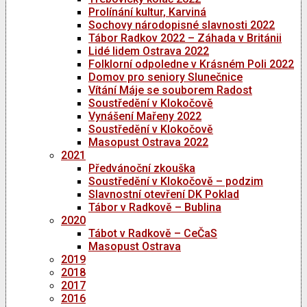
Prolínání kultur, Karviná
Sochovy národopisné slavnosti 2022
Tábor Radkov 2022 – Záhada v Británii
Lidé lidem Ostrava 2022
Folklorní odpoledne v Krásném Poli 2022
Domov pro seniory Slunečnice
Vítání Máje se souborem Radost
Soustředění v Klokočově
Vynášení Mařeny 2022
Soustředění v Klokočově
Masopust Ostrava 2022
2021
Předvánoční zkouška
Soustředění v Klokočově – podzim
Slavnostní otevření DK Poklad
Tábor v Radkově – Bublina
2020
Tábot v Radkově – CeČaS
Masopust Ostrava
2019
2018
2017
2016