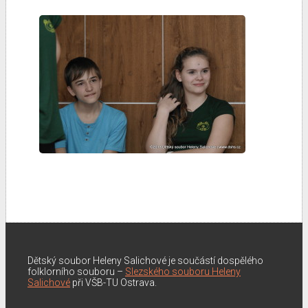
Dětský soubor Heleny Salichové je součástí dospělého
folklorního souboru –
Slezského souboru Heleny
Salichové
při VŠB-TU Ostrava.