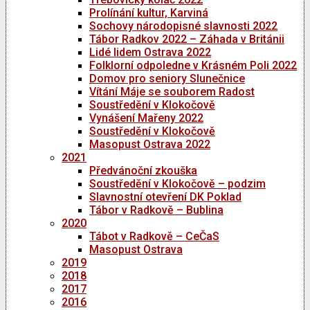
Prolínání kultur, Karviná
Sochovy národopisné slavnosti 2022
Tábor Radkov 2022 – Záhada v Británii
Lidé lidem Ostrava 2022
Folklorní odpoledne v Krásném Poli 2022
Domov pro seniory Slunečnice
Vítání Máje se souborem Radost
Soustředění v Klokočově
Vynášení Mařeny 2022
Soustředění v Klokočově
Masopust Ostrava 2022
2021
Předvánoční zkouška
Soustředění v Klokočově – podzim
Slavnostní otevření DK Poklad
Tábor v Radkově – Bublina
2020
Tábot v Radkově – CeČaS
Masopust Ostrava
2019
2018
2017
2016