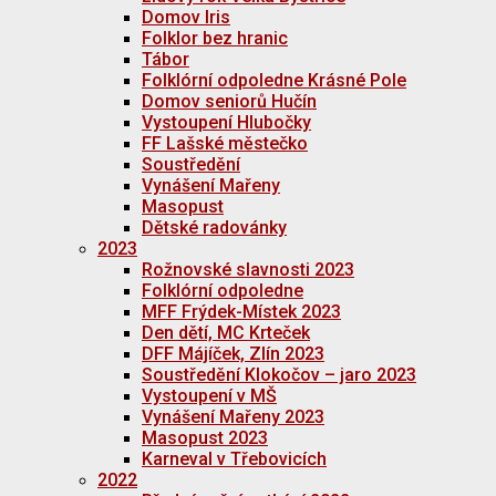
Domov Iris
Folklor bez hranic
Tábor
Folklórní odpoledne Krásné Pole
Domov seniorů Hučín
Vystoupení Hlubočky
FF Lašské městečko
Soustředění
Vynášení Mařeny
Masopust
Dětské radovánky
2023
Rožnovské slavnosti 2023
Folklórní odpoledne
MFF Frýdek-Místek 2023
Den dětí, MC Krteček
DFF Májíček, Zlín 2023
Soustředění Klokočov – jaro 2023
Vystoupení v MŠ
Vynášení Mařeny 2023
Masopust 2023
Karneval v Třebovicích
2022