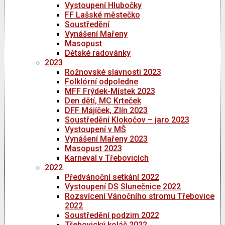
Vystoupení Hlubočky
FF Lašské městečko
Soustředění
Vynášení Mařeny
Masopust
Dětské radovánky
2023
Rožnovské slavnosti 2023
Folklórní odpoledne
MFF Frýdek-Místek 2023
Den dětí, MC Krteček
DFF Májíček, Zlín 2023
Soustředění Klokočov – jaro 2023
Vystoupení v MŠ
Vynášení Mařeny 2023
Masopust 2023
Karneval v Třebovicích
2022
Předvánoční setkání 2022
Vystoupení DS Slunečnice 2022
Rozsvícení Vánočního stromu Třebovice
2022
Soustředění podzim 2022
Třebovický koláč 2022