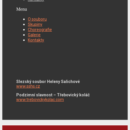
Menu
O souboru
Skupiny
Choreografie
Galerie
Kontakty
Slezský soubor Heleny Salichové
www.sshs.cz
Podzimní slavnost – Třebovický koláč
www.trebovickykolac.com