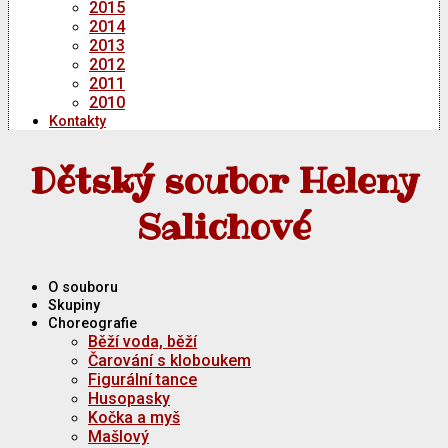
2015
2014
2013
2012
2011
2010
Kontakty
Dětský soubor Heleny
Salichové
O souboru
Skupiny
Choreografie
Běží voda, běží
Čarování s kloboukem
Figurální tance
Husopasky
Kočka a myš
Mašlový