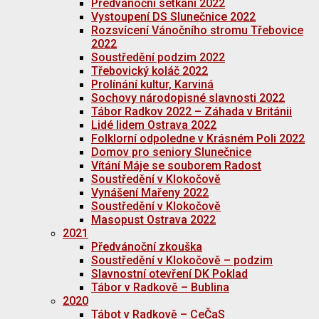
Předvánoční setkání 2022
Vystoupení DS Slunečnice 2022
Rozsvícení Vánočního stromu Třebovice
2022
Soustředění podzim 2022
Třebovický koláč 2022
Prolínání kultur, Karviná
Sochovy národopisné slavnosti 2022
Tábor Radkov 2022 – Záhada v Británii
Lidé lidem Ostrava 2022
Folklorní odpoledne v Krásném Poli 2022
Domov pro seniory Slunečnice
Vítání Máje se souborem Radost
Soustředění v Klokočově
Vynášení Mařeny 2022
Soustředění v Klokočově
Masopust Ostrava 2022
2021
Předvánoční zkouška
Soustředění v Klokočově – podzim
Slavnostní otevření DK Poklad
Tábor v Radkově – Bublina
2020
Tábot v Radkově – CeČaS