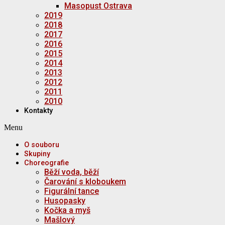
Masopust Ostrava
2019
2018
2017
2016
2015
2014
2013
2012
2011
2010
Kontakty
Menu
O souboru
Skupiny
Choreografie
Běží voda, běží
Čarování s kloboukem
Figurální tance
Husopasky
Kočka a myš
Mašlový