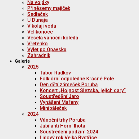
Na vojáky
Přiněsemy majiček
Sedlaček
U Dunaja
V kolaji voda
Velikonoce
Veselá vánoční koleda
Vřetenko
Výlet po Opavsku
Zahradnik
Galerie
2025
Tábor Radkov
Folklórní odpoledne Krásné Pole
Den dětí zámeček Poruba
Koncert „Hojnost Slezska, jejich dary“
Soustředění Jaro
Vynášení Mařeny
Minibáleček
2024
Vánoční trhy Poruba
Jubilanti Horní lhota
Soustředění podzim 2024
Lidový rok Velká Bystřice