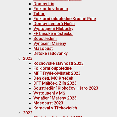
Domov Iris
Folklor bez hranic
Tábor
Folklórní odpoledne Krásné Pole
Domov seniorů Hučín
Vystoupení Hlubočky
FF Lašské městečko
Soustředění
Vynášení Mařeny
Masopust
Dětské radovánky
2023
Rožnovské slavnosti 2023
Folklórní odpoledne
MFF Frýdek-Místek 2023
Den dětí, MC Krteček
DFF Májíček, Zlín 2023
Soustředění Klokočov – jaro 2023
Vystoupení v MŠ
Vynášení Mařeny 2023
Masopust 2023
Karneval v Třebovicích
2022