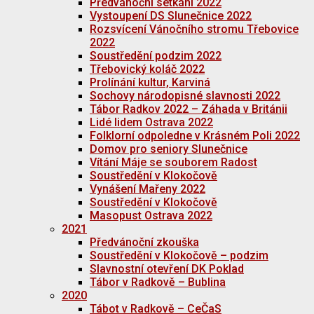
Předvánoční setkání 2022
Vystoupení DS Slunečnice 2022
Rozsvícení Vánočního stromu Třebovice
2022
Soustředění podzim 2022
Třebovický koláč 2022
Prolínání kultur, Karviná
Sochovy národopisné slavnosti 2022
Tábor Radkov 2022 – Záhada v Británii
Lidé lidem Ostrava 2022
Folklorní odpoledne v Krásném Poli 2022
Domov pro seniory Slunečnice
Vítání Máje se souborem Radost
Soustředění v Klokočově
Vynášení Mařeny 2022
Soustředění v Klokočově
Masopust Ostrava 2022
2021
Předvánoční zkouška
Soustředění v Klokočově – podzim
Slavnostní otevření DK Poklad
Tábor v Radkově – Bublina
2020
Tábot v Radkově – CeČaS