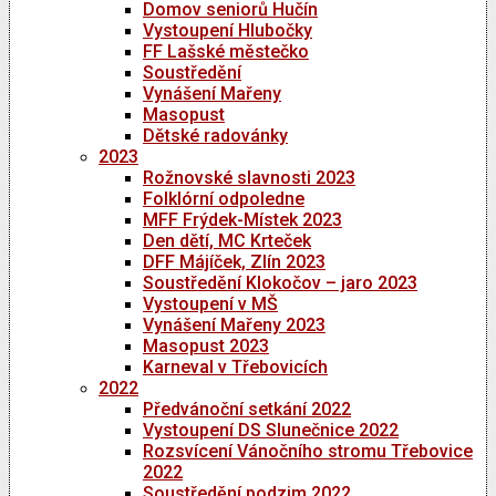
Domov seniorů Hučín
Vystoupení Hlubočky
FF Lašské městečko
Soustředění
Vynášení Mařeny
Masopust
Dětské radovánky
2023
Rožnovské slavnosti 2023
Folklórní odpoledne
MFF Frýdek-Místek 2023
Den dětí, MC Krteček
DFF Májíček, Zlín 2023
Soustředění Klokočov – jaro 2023
Vystoupení v MŠ
Vynášení Mařeny 2023
Masopust 2023
Karneval v Třebovicích
2022
Předvánoční setkání 2022
Vystoupení DS Slunečnice 2022
Rozsvícení Vánočního stromu Třebovice
2022
Soustředění podzim 2022