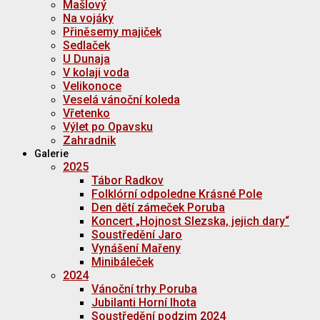
Mašlový
Na vojáky
Přiněsemy majiček
Sedlaček
U Dunaja
V kolaji voda
Velikonoce
Veselá vánoční koleda
Vřetenko
Výlet po Opavsku
Zahradnik
Galerie
2025
Tábor Radkov
Folklórní odpoledne Krásné Pole
Den dětí zámeček Poruba
Koncert „Hojnost Slezska, jejich dary“
Soustředění Jaro
Vynášení Mařeny
Minibáleček
2024
Vánoční trhy Poruba
Jubilanti Horní lhota
Soustředění podzim 2024