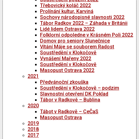
Třebovický koláč 2022
Prolínání kultur, Karviná
Sochovy národopisné slavnosti 2022
Tábor Radkov 2022 – Záhada v Británii
Lidé lidem Ostrava 2022
Folklorní odpoledne v Krásném Poli 2022
Domov pro seniory Slunečnice
Vítání Máje se souborem Radost
Soustředění v Klokočově
Vynášení Mařeny 2022
Soustředění v Klokočově
Masopust Ostrava 2022
2021
Předvánoční zkouška
Soustředění v Klokočově – podzim
Slavnostní otevření DK Poklad
Tábor v Radkově – Bublina
2020
Tábot v Radkově – CeČaS
Masopust Ostrava
2019
2018
2017