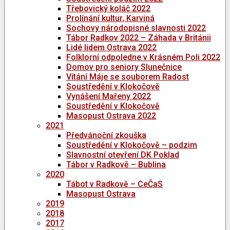
Třebovický koláč 2022
Prolínání kultur, Karviná
Sochovy národopisné slavnosti 2022
Tábor Radkov 2022 – Záhada v Británii
Lidé lidem Ostrava 2022
Folklorní odpoledne v Krásném Poli 2022
Domov pro seniory Slunečnice
Vítání Máje se souborem Radost
Soustředění v Klokočově
Vynášení Mařeny 2022
Soustředění v Klokočově
Masopust Ostrava 2022
2021
Předvánoční zkouška
Soustředění v Klokočově – podzim
Slavnostní otevření DK Poklad
Tábor v Radkově – Bublina
2020
Tábot v Radkově – CeČaS
Masopust Ostrava
2019
2018
2017