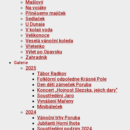
Mašlový
Na vojáky
Přiněsemy majiček
Sedlaček
U Dunaja
V kolaji voda
Velikonoce
Veselá vánoční koleda
Vřetenko
Výlet po Opavsku
Zahradnik
Galerie
2025
Tábor Radkov
Folklórní odpoledne Krásné Pole
Den dětí zámeček Poruba
Koncert „Hojnost Slezska, jejich dary“
Soustředění Jaro
Vynášení Mařeny
Minibáleček
2024
Vánoční trhy Poruba
Jubilanti Horní lhota
Soustředění podzim 2024