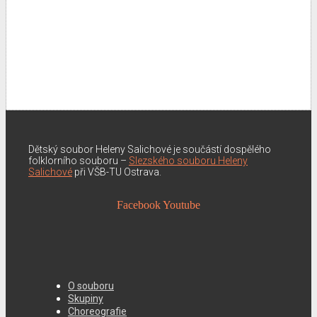
Dětský soubor Heleny Salichové je součástí dospělého
folklorního souboru –
Slezského souboru Heleny
Salichové
při VŠB-TU Ostrava.
Facebook
Youtube
O souboru
Skupiny
Choreografie