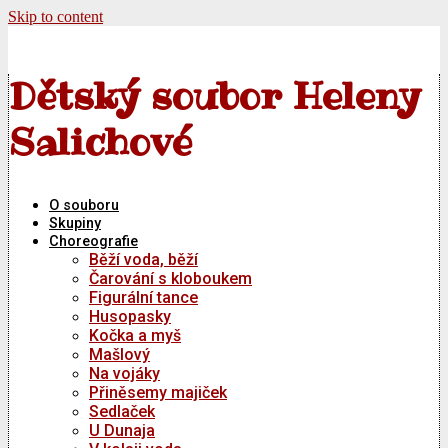
Skip to content
Dětský soubor Heleny
Salichové
O souboru
Skupiny
Choreografie
Běží voda, běží
Čarování s kloboukem
Figurální tance
Husopasky
Kočka a myš
Mašlový
Na vojáky
Přiněsemy majiček
Sedlaček
U Dunaja