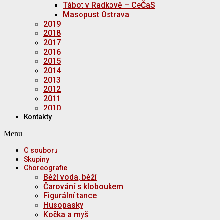
Tábot v Radkově – CeČaS
Masopust Ostrava
2019
2018
2017
2016
2015
2014
2013
2012
2011
2010
Kontakty
Menu
O souboru
Skupiny
Choreografie
Běží voda, běží
Čarování s kloboukem
Figurální tance
Husopasky
Kočka a myš