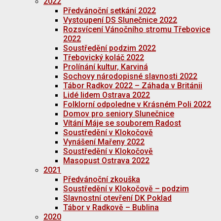
2022
Předvánoční setkání 2022
Vystoupení DS Slunečnice 2022
Rozsvícení Vánočního stromu Třebovice
2022
Soustředění podzim 2022
Třebovický koláč 2022
Prolínání kultur, Karviná
Sochovy národopisné slavnosti 2022
Tábor Radkov 2022 – Záhada v Británii
Lidé lidem Ostrava 2022
Folklorní odpoledne v Krásném Poli 2022
Domov pro seniory Slunečnice
Vítání Máje se souborem Radost
Soustředění v Klokočově
Vynášení Mařeny 2022
Soustředění v Klokočově
Masopust Ostrava 2022
2021
Předvánoční zkouška
Soustředění v Klokočově – podzim
Slavnostní otevření DK Poklad
Tábor v Radkově – Bublina
2020