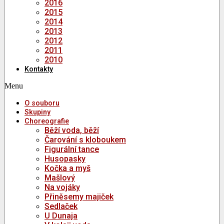
2016
2015
2014
2013
2012
2011
2010
Kontakty
Menu
O souboru
Skupiny
Choreografie
Běží voda, běží
Čarování s kloboukem
Figurální tance
Husopasky
Kočka a myš
Mašlový
Na vojáky
Přiněsemy majiček
Sedlaček
U Dunaja