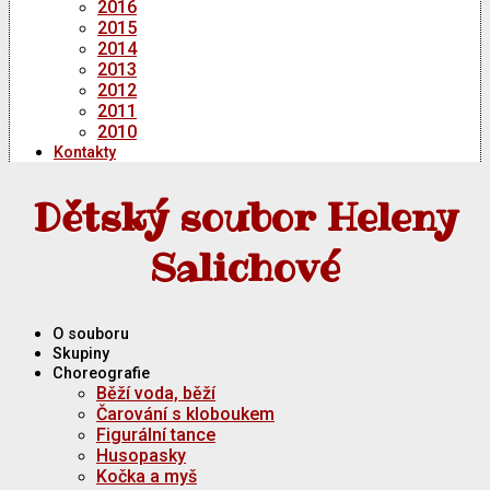
2016
2015
2014
2013
2012
2011
2010
Kontakty
Dětský soubor Heleny
Salichové
O souboru
Skupiny
Choreografie
Běží voda, běží
Čarování s kloboukem
Figurální tance
Husopasky
Kočka a myš