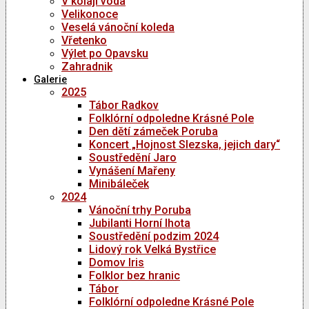
V kolaji voda
Velikonoce
Veselá vánoční koleda
Vřetenko
Výlet po Opavsku
Zahradnik
Galerie
2025
Tábor Radkov
Folklórní odpoledne Krásné Pole
Den dětí zámeček Poruba
Koncert „Hojnost Slezska, jejich dary“
Soustředění Jaro
Vynášení Mařeny
Minibáleček
2024
Vánoční trhy Poruba
Jubilanti Horní lhota
Soustředění podzim 2024
Lidový rok Velká Bystřice
Domov Iris
Folklor bez hranic
Tábor
Folklórní odpoledne Krásné Pole