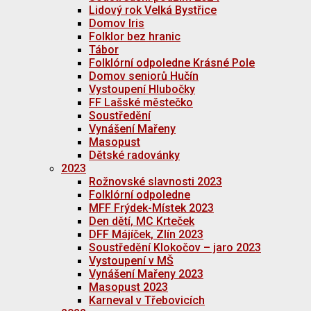
Lidový rok Velká Bystřice
Domov Iris
Folklor bez hranic
Tábor
Folklórní odpoledne Krásné Pole
Domov seniorů Hučín
Vystoupení Hlubočky
FF Lašské městečko
Soustředění
Vynášení Mařeny
Masopust
Dětské radovánky
2023
Rožnovské slavnosti 2023
Folklórní odpoledne
MFF Frýdek-Místek 2023
Den dětí, MC Krteček
DFF Májíček, Zlín 2023
Soustředění Klokočov – jaro 2023
Vystoupení v MŠ
Vynášení Mařeny 2023
Masopust 2023
Karneval v Třebovicích