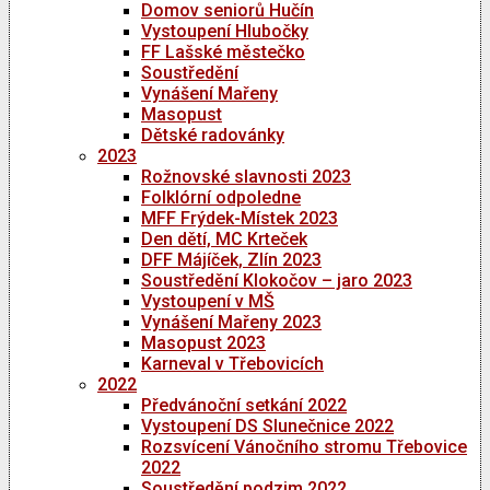
Domov seniorů Hučín
Vystoupení Hlubočky
FF Lašské městečko
Soustředění
Vynášení Mařeny
Masopust
Dětské radovánky
2023
Rožnovské slavnosti 2023
Folklórní odpoledne
MFF Frýdek-Místek 2023
Den dětí, MC Krteček
DFF Májíček, Zlín 2023
Soustředění Klokočov – jaro 2023
Vystoupení v MŠ
Vynášení Mařeny 2023
Masopust 2023
Karneval v Třebovicích
2022
Předvánoční setkání 2022
Vystoupení DS Slunečnice 2022
Rozsvícení Vánočního stromu Třebovice
2022
Soustředění podzim 2022