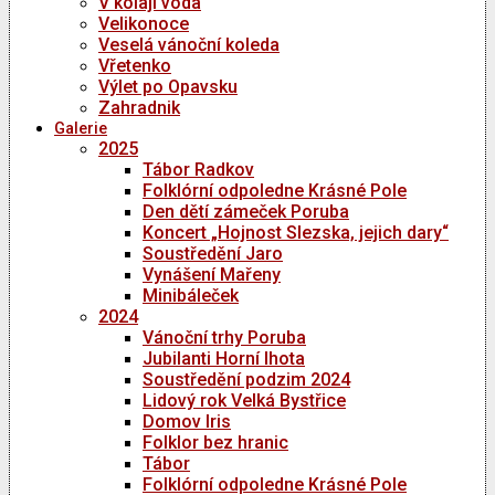
V kolaji voda
Velikonoce
Veselá vánoční koleda
Vřetenko
Výlet po Opavsku
Zahradnik
Galerie
2025
Tábor Radkov
Folklórní odpoledne Krásné Pole
Den dětí zámeček Poruba
Koncert „Hojnost Slezska, jejich dary“
Soustředění Jaro
Vynášení Mařeny
Minibáleček
2024
Vánoční trhy Poruba
Jubilanti Horní lhota
Soustředění podzim 2024
Lidový rok Velká Bystřice
Domov Iris
Folklor bez hranic
Tábor
Folklórní odpoledne Krásné Pole