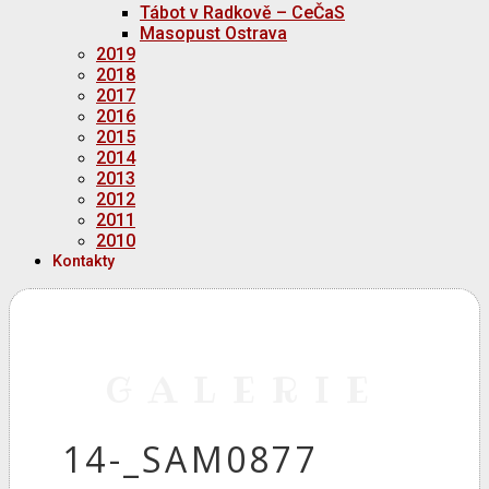
Tábot v Radkově – CeČaS
Masopust Ostrava
2019
2018
2017
2016
2015
2014
2013
2012
2011
2010
Kontakty
GALERIE
14-_SAM0877