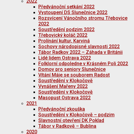
2022
Předvánoční setkání 2022
Vystoupení DS Slunečnice 2022
Rozsvícení Vánočního stromu Třebovice
2022
Soustředění podzim 2022
Třebovický koláč 2022
Prolínání kultur, Karviná
Sochovy národopisné slavnosti 2022
Tábor Radkov 2022 – Záhada v Británii
Lidé lidem Ostrava 2022
Folklorní odpoledne v Krásném Poli 2022
Domov pro seniory Slunečnice
Vítání Máje se souborem Radost
Soustředění v Klokočově
Vynášení Mařeny 2022
Soustředění v Klokočově
Masopust Ostrava 2022
2021
Předvánoční zkouška
Soustředění v Klokočově – podzim
Slavnostní otevření DK Poklad
Tábor v Radkově – Bublina
2020