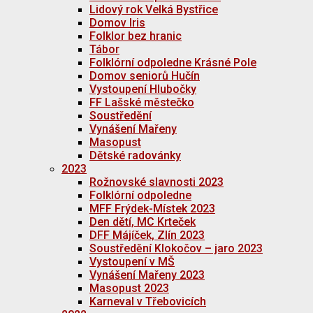
Lidový rok Velká Bystřice
Domov Iris
Folklor bez hranic
Tábor
Folklórní odpoledne Krásné Pole
Domov seniorů Hučín
Vystoupení Hlubočky
FF Lašské městečko
Soustředění
Vynášení Mařeny
Masopust
Dětské radovánky
2023
Rožnovské slavnosti 2023
Folklórní odpoledne
MFF Frýdek-Místek 2023
Den dětí, MC Krteček
DFF Májíček, Zlín 2023
Soustředění Klokočov – jaro 2023
Vystoupení v MŠ
Vynášení Mařeny 2023
Masopust 2023
Karneval v Třebovicích