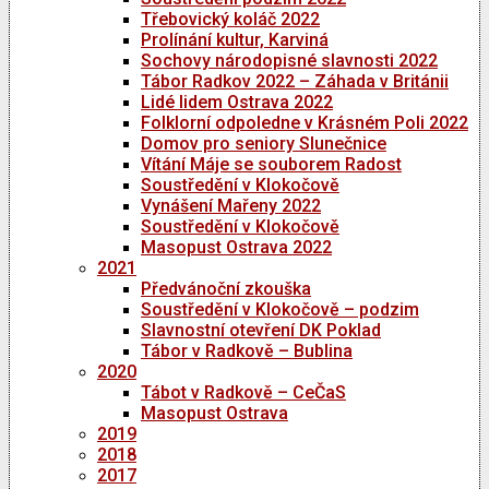
Třebovický koláč 2022
Prolínání kultur, Karviná
Sochovy národopisné slavnosti 2022
Tábor Radkov 2022 – Záhada v Británii
Lidé lidem Ostrava 2022
Folklorní odpoledne v Krásném Poli 2022
Domov pro seniory Slunečnice
Vítání Máje se souborem Radost
Soustředění v Klokočově
Vynášení Mařeny 2022
Soustředění v Klokočově
Masopust Ostrava 2022
2021
Předvánoční zkouška
Soustředění v Klokočově – podzim
Slavnostní otevření DK Poklad
Tábor v Radkově – Bublina
2020
Tábot v Radkově – CeČaS
Masopust Ostrava
2019
2018
2017