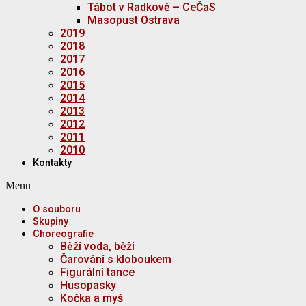
Tábot v Radkově – CeČaS
Masopust Ostrava
2019
2018
2017
2016
2015
2014
2013
2012
2011
2010
Kontakty
Menu
O souboru
Skupiny
Choreografie
Běží voda, běží
Čarování s kloboukem
Figurální tance
Husopasky
Kočka a myš