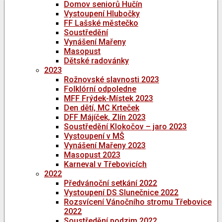
Domov seniorů Hučín
Vystoupení Hlubočky
FF Lašské městečko
Soustředění
Vynášení Mařeny
Masopust
Dětské radovánky
2023
Rožnovské slavnosti 2023
Folklórní odpoledne
MFF Frýdek-Místek 2023
Den dětí, MC Krteček
DFF Májíček, Zlín 2023
Soustředění Klokočov – jaro 2023
Vystoupení v MŠ
Vynášení Mařeny 2023
Masopust 2023
Karneval v Třebovicích
2022
Předvánoční setkání 2022
Vystoupení DS Slunečnice 2022
Rozsvícení Vánočního stromu Třebovice
2022
Soustředění podzim 2022