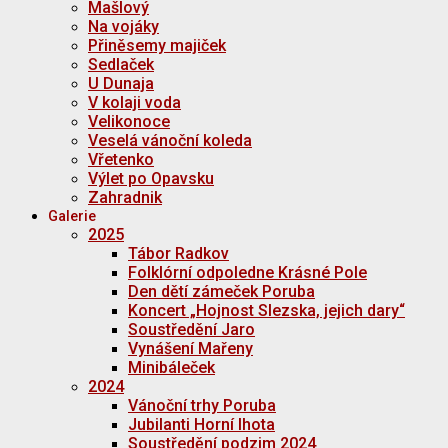
Mašlový
Na vojáky
Přiněsemy majiček
Sedlaček
U Dunaja
V kolaji voda
Velikonoce
Veselá vánoční koleda
Vřetenko
Výlet po Opavsku
Zahradnik
Galerie
2025
Tábor Radkov
Folklórní odpoledne Krásné Pole
Den dětí zámeček Poruba
Koncert „Hojnost Slezska, jejich dary“
Soustředění Jaro
Vynášení Mařeny
Minibáleček
2024
Vánoční trhy Poruba
Jubilanti Horní lhota
Soustředění podzim 2024