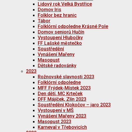
Lidový rok Velká Bystřice
Domov Iris
Folklor bez hranic
Tábor
Folklórní odpoledne Krásné Pole
Domov seniorů Hučín
Vystoupení Hlubočky
FF Lašské městečko
Soustředění
Vynášení Mařeny
Masopust
Dětské radovánky
2023
Rožnovské slavnosti 2023
Folklórní odpoledne
MFF Frýdek-Místek 2023
Den dětí, MC Krteček
DFF Májíček, Zlín 2023
Soustředění Klokočov – jaro 2023
Vystoupení v MŠ
Vynášení Mařeny 2023
Masopust 2023
Karneval v Třebovicích