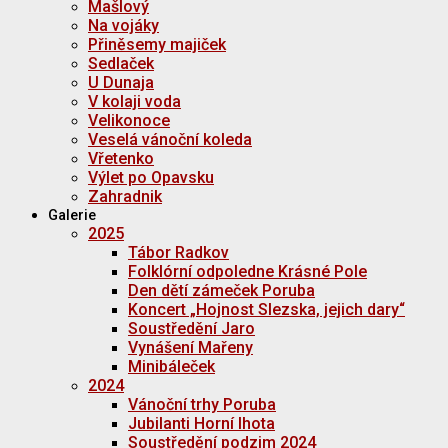
Mašlový
Na vojáky
Přiněsemy majiček
Sedlaček
U Dunaja
V kolaji voda
Velikonoce
Veselá vánoční koleda
Vřetenko
Výlet po Opavsku
Zahradnik
Galerie
2025
Tábor Radkov
Folklórní odpoledne Krásné Pole
Den dětí zámeček Poruba
Koncert „Hojnost Slezska, jejich dary“
Soustředění Jaro
Vynášení Mařeny
Minibáleček
2024
Vánoční trhy Poruba
Jubilanti Horní lhota
Soustředění podzim 2024