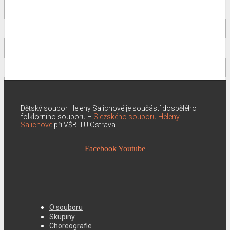
Dětský soubor Heleny Salichové je součástí dospělého
folklorního souboru –
Slezského souboru Heleny
Salichové
při VŠB-TU Ostrava.
Facebook
Youtube
O souboru
Skupiny
Choreografie