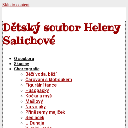
Skip to content
Dětský soubor Heleny
Salichové
O souboru
Skupiny
Choreografie
Běží voda, běží
Čarování s kloboukem
Figurální tance
Husopasky
Kočka a myš
Mašlový
Na vojáky
Přiněsemy majiček
Sedlaček
U Dunaja