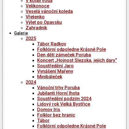
V kolaji voda
Velikonoce
Veselá vánoční koleda
Vřetenko
Výlet po Opavsku
Zahradnik
Galerie
2025
Tábor Radkov
Folklórní odpoledne Krásné Pole
Den dětí zámeček Poruba
Koncert „Hojnost Slezska, jejich dary“
Soustředění Jaro
Vynášení Mařeny
Minibáleček
2024
Vánoční trhy Poruba
Jubilanti Horní lhota
Soustředění podzim 2024
Lidový rok Velká Bystřice
Domov Iris
Folklor bez hranic
Tábor
Folklórní odpoledne Krásné Pole