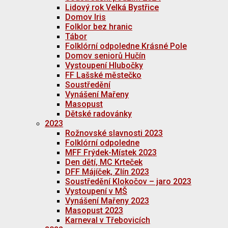
Lidový rok Velká Bystřice
Domov Iris
Folklor bez hranic
Tábor
Folklórní odpoledne Krásné Pole
Domov seniorů Hučín
Vystoupení Hlubočky
FF Lašské městečko
Soustředění
Vynášení Mařeny
Masopust
Dětské radovánky
2023
Rožnovské slavnosti 2023
Folklórní odpoledne
MFF Frýdek-Místek 2023
Den dětí, MC Krteček
DFF Májíček, Zlín 2023
Soustředění Klokočov – jaro 2023
Vystoupení v MŠ
Vynášení Mařeny 2023
Masopust 2023
Karneval v Třebovicích