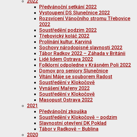
2022
Předvánoční setkání 2022
Vystoupení DS Slunečnice 2022
Rozsvícení Vánočního stromu Třebovice
2022
Soustředění podzim 2022
Třebovický koláč 2022
Prolínání kultur, Karviná
Sochovy národopisné slavnosti 2022
Tábor Radkov 2022 – Záhada v Británii
Lidé lidem Ostrava 2022
Folklorní odpoledne v Krásném Poli 2022
Domov pro seniory Slunečnice
Vítání Máje se souborem Radost
Soustředění v Klokočově
Vynášení Mařeny 2022
Soustředění v Klokočově
Masopust Ostrava 2022
2021
Předvánoční zkouška
Soustředění v Klokočově – podzim
Slavnostní otevření DK Poklad
Tábor v Radkově – Bublina
2020