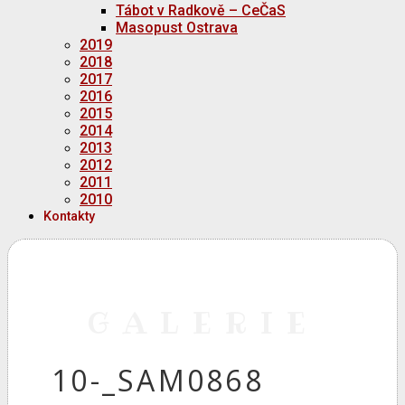
Tábot v Radkově – CeČaS
Masopust Ostrava
2019
2018
2017
2016
2015
2014
2013
2012
2011
2010
Kontakty
GALERIE
10-_SAM0868