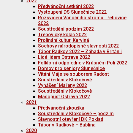
2022
Předvánoční setkání 2022
Vystoupení DS Slunečnice 2022
Rozsvícení Vánočního stromu Třebovice
2022
Soustředění podzim 2022
Třebovický koláč 2022
Prolínání kultur, Karviná
Sochovy národopisné slavnosti 2022
Tábor Radkov 2022 – Záhada v Británii
Lidé lidem Ostrava 2022
Folklorní odpoledne v Krásném Poli 2022
Domov pro seniory Slunečnice
Vítání Máje se souborem Radost
Soustředění v Klokočově
Vynášení Mařeny 2022
Soustředění v Klokočově
Masopust Ostrava 2022
2021
Předvánoční zkouška
Soustředění v Klokočově – podzim
Slavnostní otevření DK Poklad
Tábor v Radkově – Bublina
2020