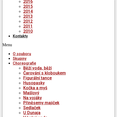
2016
2015
2014
2013
2012
2011
2010
Kontakty
Menu
O souboru
Skupiny
Choreografie
Běží voda, běží
Čarování s kloboukem
Figurální tance
Husopasky
Kočka a myš
Mašlový
Na vojáky
Přiněsemy majiček
Sedlaček
U Dunaja