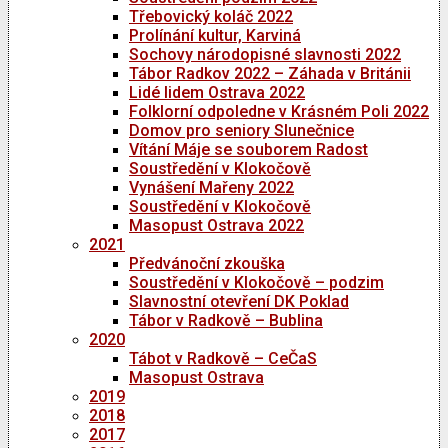
Třebovický koláč 2022
Prolínání kultur, Karviná
Sochovy národopisné slavnosti 2022
Tábor Radkov 2022 – Záhada v Británii
Lidé lidem Ostrava 2022
Folklorní odpoledne v Krásném Poli 2022
Domov pro seniory Slunečnice
Vítání Máje se souborem Radost
Soustředění v Klokočově
Vynášení Mařeny 2022
Soustředění v Klokočově
Masopust Ostrava 2022
2021
Předvánoční zkouška
Soustředění v Klokočově – podzim
Slavnostní otevření DK Poklad
Tábor v Radkově – Bublina
2020
Tábot v Radkově – CeČaS
Masopust Ostrava
2019
2018
2017