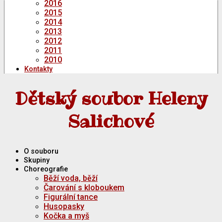
2016
2015
2014
2013
2012
2011
2010
Kontakty
Dětský soubor Heleny
Salichové
O souboru
Skupiny
Choreografie
Běží voda, běží
Čarování s kloboukem
Figurální tance
Husopasky
Kočka a myš