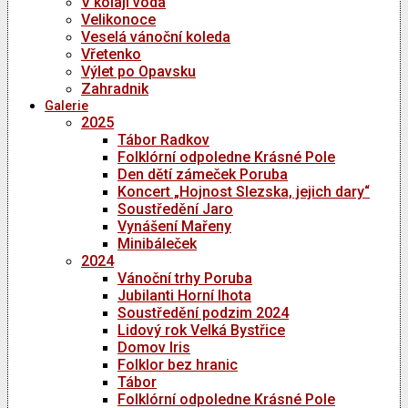
V kolaji voda
Velikonoce
Veselá vánoční koleda
Vřetenko
Výlet po Opavsku
Zahradnik
Galerie
2025
Tábor Radkov
Folklórní odpoledne Krásné Pole
Den dětí zámeček Poruba
Koncert „Hojnost Slezska, jejich dary“
Soustředění Jaro
Vynášení Mařeny
Minibáleček
2024
Vánoční trhy Poruba
Jubilanti Horní lhota
Soustředění podzim 2024
Lidový rok Velká Bystřice
Domov Iris
Folklor bez hranic
Tábor
Folklórní odpoledne Krásné Pole