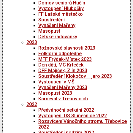
Domov seniorů Hučín
Vystoupení Hlubočky
FF Lašské městečko
Soustředění
Vynášení Mařeny
Masopust
Dětské radovánky
2023
Rožnovské slavnosti 2023
Folklórní odpoledne
MFF Frýdek-Místek 2023
Den dětí, MC Krteček
DFF Májíček, Zlín 2023
Soustředění Klokočov – jaro 2023
Vystoupení v MŠ
Vynášení Mařeny 2023
Masopust 2023
Karneval v Třebovicích
2022
Předvánoční setkání 2022
Vystoupení DS Slunečnice 2022
Rozsvícení Vánočního stromu Třebovice
2022
Soustředění podzim 2022