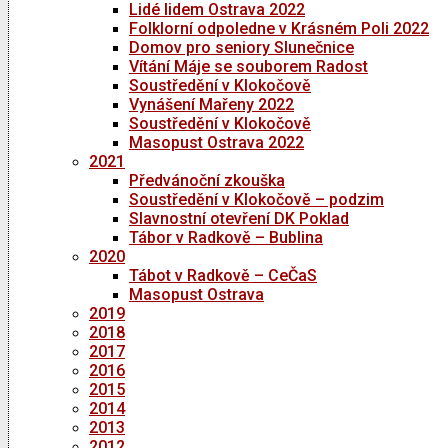
Lidé lidem Ostrava 2022
Folklorní odpoledne v Krásném Poli 2022
Domov pro seniory Slunečnice
Vítání Máje se souborem Radost
Soustředění v Klokočově
Vynášení Mařeny 2022
Soustředění v Klokočově
Masopust Ostrava 2022
2021
Předvánoční zkouška
Soustředění v Klokočově – podzim
Slavnostní otevření DK Poklad
Tábor v Radkově – Bublina
2020
Tábot v Radkově – CeČaS
Masopust Ostrava
2019
2018
2017
2016
2015
2014
2013
2012