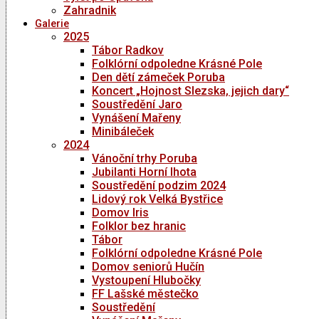
Zahradnik
Galerie
2025
Tábor Radkov
Folklórní odpoledne Krásné Pole
Den dětí zámeček Poruba
Koncert „Hojnost Slezska, jejich dary“
Soustředění Jaro
Vynášení Mařeny
Minibáleček
2024
Vánoční trhy Poruba
Jubilanti Horní lhota
Soustředění podzim 2024
Lidový rok Velká Bystřice
Domov Iris
Folklor bez hranic
Tábor
Folklórní odpoledne Krásné Pole
Domov seniorů Hučín
Vystoupení Hlubočky
FF Lašské městečko
Soustředění