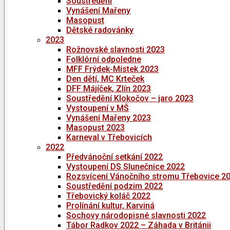
Soustředění
Vynášení Mařeny
Masopust
Dětské radovánky
2023
Rožnovské slavnosti 2023
Folklórní odpoledne
MFF Frýdek-Místek 2023
Den dětí, MC Krteček
DFF Májíček, Zlín 2023
Soustředění Klokočov – jaro 2023
Vystoupení v MŠ
Vynášení Mařeny 2023
Masopust 2023
Karneval v Třebovicích
2022
Předvánoční setkání 2022
Vystoupení DS Slunečnice 2022
Rozsvícení Vánočního stromu Třebovice 2
Soustředění podzim 2022
Třebovický koláč 2022
Prolínání kultur, Karviná
Sochovy národopisné slavnosti 2022
Tábor Radkov 2022 – Záhada v Británii