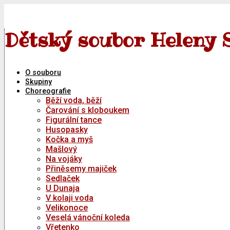
Skip
to
content
Dětský soubor Heleny 
O souboru
Skupiny
Choreografie
Běží voda, běží
Čarování s kloboukem
Figurální tance
Husopasky
Kočka a myš
Mašlový
Na vojáky
Přiněsemy majiček
Sedlaček
U Dunaja
V kolaji voda
Velikonoce
Veselá vánoční koleda
Vřetenko