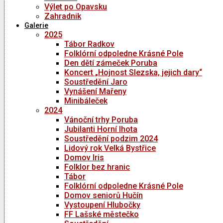
Výlet po Opavsku
Zahradnik
Galerie
2025
Tábor Radkov
Folklórní odpoledne Krásné Pole
Den dětí zámeček Poruba
Koncert „Hojnost Slezska, jejich dary“
Soustředění Jaro
Vynášení Mařeny
Minibáleček
2024
Vánoční trhy Poruba
Jubilanti Horní lhota
Soustředění podzim 2024
Lidový rok Velká Bystřice
Domov Iris
Folklor bez hranic
Tábor
Folklórní odpoledne Krásné Pole
Domov seniorů Hučín
Vystoupení Hlubočky
FF Lašské městečko