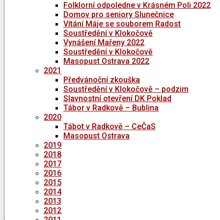
Folklorní odpoledne v Krásném Poli 2022
Domov pro seniory Slunečnice
Vítání Máje se souborem Radost
Soustředění v Klokočově
Vynášení Mařeny 2022
Soustředění v Klokočově
Masopust Ostrava 2022
2021
Předvánoční zkouška
Soustředění v Klokočově – podzim
Slavnostní otevření DK Poklad
Tábor v Radkově – Bublina
2020
Tábot v Radkově – CeČaS
Masopust Ostrava
2019
2018
2017
2016
2015
2014
2013
2012
2011