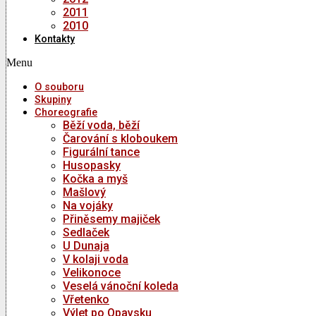
2011
2010
Kontakty
Menu
O souboru
Skupiny
Choreografie
Běží voda, běží
Čarování s kloboukem
Figurální tance
Husopasky
Kočka a myš
Mašlový
Na vojáky
Přiněsemy majiček
Sedlaček
U Dunaja
V kolaji voda
Velikonoce
Veselá vánoční koleda
Vřetenko
Výlet po Opavsku