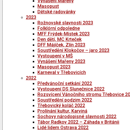
Vynášení Mařeny
Masopust
Dětské radovánky
2023
Rožnovské slavnosti 2023
Folklórní odpoledne
MFF Frýdek-Místek 2023
Den dětí, MC Krteček
DFF Májíček, Zlín 2023
Soustředění Klokočov – jaro 2023
Vystoupení v MŠ
Vynášení Mařeny 2023
Masopust 2023
Karneval v Třebovicích
2022
Předvánoční setkání 2022
Vystoupení DS Slunečnice 2022
Rozsvícení Vánočního stromu Třebovice 2
Soustředění podzim 2022
Třebovický koláč 2022
Prolínání kultur, Karviná
Sochovy národopisné slavnosti 2022
Tábor Radkov 2022 – Záhada v Británii
Lidé lidem Ostrava 2022