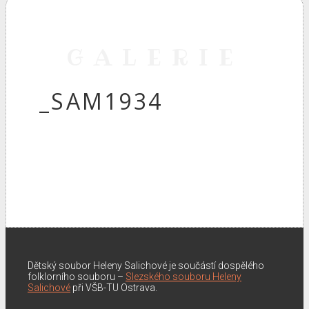
GALERIE
_SAM1934
Dětský soubor Heleny Salichové je součástí dospělého
folklorního souboru –
Slezského souboru Heleny
Salichové
při VŠB-TU Ostrava.