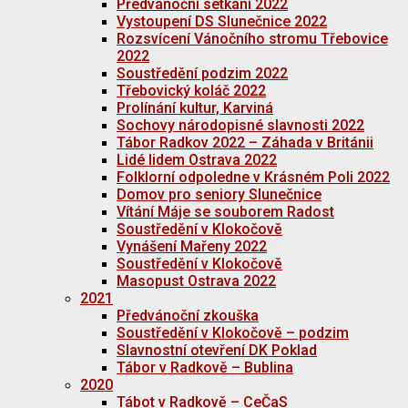
Předvánoční setkání 2022
Vystoupení DS Slunečnice 2022
Rozsvícení Vánočního stromu Třebovice
2022
Soustředění podzim 2022
Třebovický koláč 2022
Prolínání kultur, Karviná
Sochovy národopisné slavnosti 2022
Tábor Radkov 2022 – Záhada v Británii
Lidé lidem Ostrava 2022
Folklorní odpoledne v Krásném Poli 2022
Domov pro seniory Slunečnice
Vítání Máje se souborem Radost
Soustředění v Klokočově
Vynášení Mařeny 2022
Soustředění v Klokočově
Masopust Ostrava 2022
2021
Předvánoční zkouška
Soustředění v Klokočově – podzim
Slavnostní otevření DK Poklad
Tábor v Radkově – Bublina
2020
Tábot v Radkově – CeČaS