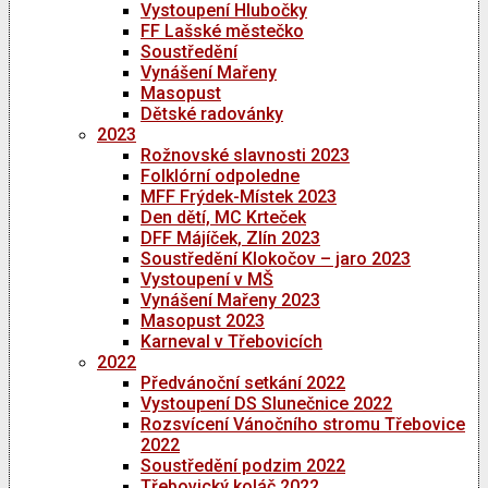
Vystoupení Hlubočky
FF Lašské městečko
Soustředění
Vynášení Mařeny
Masopust
Dětské radovánky
2023
Rožnovské slavnosti 2023
Folklórní odpoledne
MFF Frýdek-Místek 2023
Den dětí, MC Krteček
DFF Májíček, Zlín 2023
Soustředění Klokočov – jaro 2023
Vystoupení v MŠ
Vynášení Mařeny 2023
Masopust 2023
Karneval v Třebovicích
2022
Předvánoční setkání 2022
Vystoupení DS Slunečnice 2022
Rozsvícení Vánočního stromu Třebovice
2022
Soustředění podzim 2022
Třebovický koláč 2022