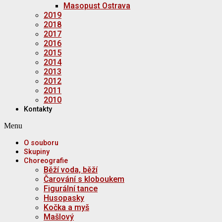
Masopust Ostrava
2019
2018
2017
2016
2015
2014
2013
2012
2011
2010
Kontakty
Menu
O souboru
Skupiny
Choreografie
Běží voda, běží
Čarování s kloboukem
Figurální tance
Husopasky
Kočka a myš
Mašlový