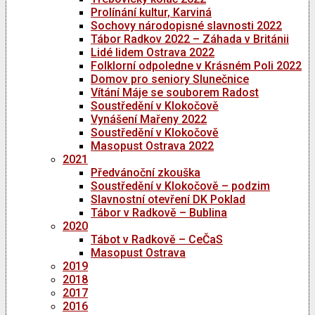
Prolínání kultur, Karviná
Sochovy národopisné slavnosti 2022
Tábor Radkov 2022 – Záhada v Británii
Lidé lidem Ostrava 2022
Folklorní odpoledne v Krásném Poli 2022
Domov pro seniory Slunečnice
Vítání Máje se souborem Radost
Soustředění v Klokočově
Vynášení Mařeny 2022
Soustředění v Klokočově
Masopust Ostrava 2022
2021
Předvánoční zkouška
Soustředění v Klokočově – podzim
Slavnostní otevření DK Poklad
Tábor v Radkově – Bublina
2020
Tábot v Radkově – CeČaS
Masopust Ostrava
2019
2018
2017
2016