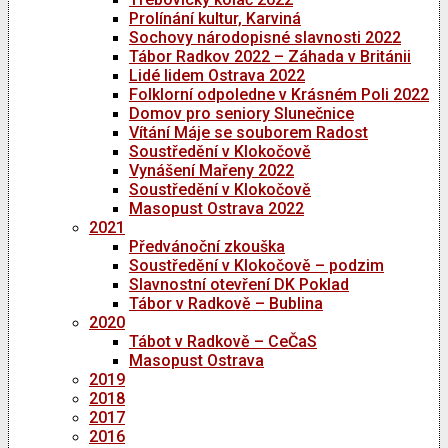
Prolínání kultur, Karviná
Sochovy národopisné slavnosti 2022
Tábor Radkov 2022 – Záhada v Británii
Lidé lidem Ostrava 2022
Folklorní odpoledne v Krásném Poli 2022
Domov pro seniory Slunečnice
Vítání Máje se souborem Radost
Soustředění v Klokočově
Vynášení Mařeny 2022
Soustředění v Klokočově
Masopust Ostrava 2022
2021
Předvánoční zkouška
Soustředění v Klokočově – podzim
Slavnostní otevření DK Poklad
Tábor v Radkově – Bublina
2020
Tábot v Radkově – CeČaS
Masopust Ostrava
2019
2018
2017
2016