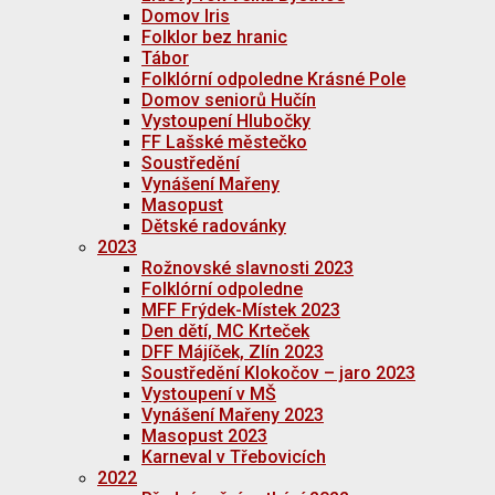
Domov Iris
Folklor bez hranic
Tábor
Folklórní odpoledne Krásné Pole
Domov seniorů Hučín
Vystoupení Hlubočky
FF Lašské městečko
Soustředění
Vynášení Mařeny
Masopust
Dětské radovánky
2023
Rožnovské slavnosti 2023
Folklórní odpoledne
MFF Frýdek-Místek 2023
Den dětí, MC Krteček
DFF Májíček, Zlín 2023
Soustředění Klokočov – jaro 2023
Vystoupení v MŠ
Vynášení Mařeny 2023
Masopust 2023
Karneval v Třebovicích
2022