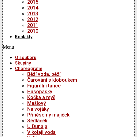
2015
2014
2013
2012
2011
2010
Kontakty
Menu
O souboru
Skupiny
Choreografie
Běží voda, běží
Čarování s kloboukem
Figurální tance
Husopasky
Kočka a myš
Mašlový
Na vojáky
Přiněsemy majiček
Sedlaček
U Dunaja
V kolaji voda