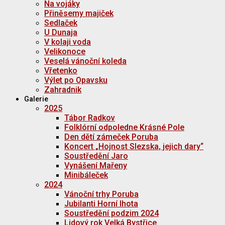
Na vojáky
Přiněsemy majiček
Sedlaček
U Dunaja
V kolaji voda
Velikonoce
Veselá vánoční koleda
Vřetenko
Výlet po Opavsku
Zahradnik
Galerie
2025
Tábor Radkov
Folklórní odpoledne Krásné Pole
Den dětí zámeček Poruba
Koncert „Hojnost Slezska, jejich dary“
Soustředění Jaro
Vynášení Mařeny
Minibáleček
2024
Vánoční trhy Poruba
Jubilanti Horní lhota
Soustředění podzim 2024
Lidový rok Velká Bystřice