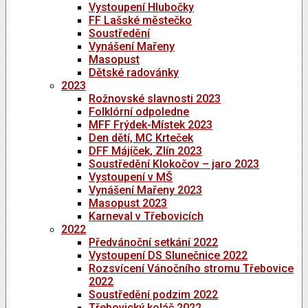
Vystoupení Hlubočky
FF Lašské městečko
Soustředění
Vynášení Mařeny
Masopust
Dětské radovánky
2023
Rožnovské slavnosti 2023
Folklórní odpoledne
MFF Frýdek-Místek 2023
Den dětí, MC Krteček
DFF Májíček, Zlín 2023
Soustředění Klokočov – jaro 2023
Vystoupení v MŠ
Vynášení Mařeny 2023
Masopust 2023
Karneval v Třebovicích
2022
Předvánoční setkání 2022
Vystoupení DS Slunečnice 2022
Rozsvícení Vánočního stromu Třebovice
2022
Soustředění podzim 2022
Třebovický koláč 2022