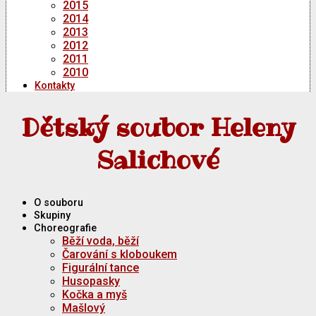
2015
2014
2013
2012
2011
2010
Kontakty
Dětský soubor Heleny
Salichové
O souboru
Skupiny
Choreografie
Běží voda, běží
Čarování s kloboukem
Figurální tance
Husopasky
Kočka a myš
Mašlový