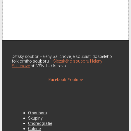
Dětský soubor Heleny Salichové je součástí dospělého
folklorního souboru –
Slezského souboru Heleny
Salichové
při VŠB-TU Ostrava.
Facebook
Youtube
O souboru
Skupiny
Choreografie
Galerie