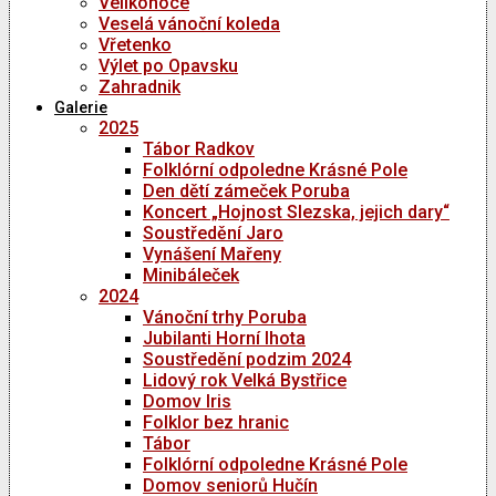
Velikonoce
Veselá vánoční koleda
Vřetenko
Výlet po Opavsku
Zahradnik
Galerie
2025
Tábor Radkov
Folklórní odpoledne Krásné Pole
Den dětí zámeček Poruba
Koncert „Hojnost Slezska, jejich dary“
Soustředění Jaro
Vynášení Mařeny
Minibáleček
2024
Vánoční trhy Poruba
Jubilanti Horní lhota
Soustředění podzim 2024
Lidový rok Velká Bystřice
Domov Iris
Folklor bez hranic
Tábor
Folklórní odpoledne Krásné Pole
Domov seniorů Hučín