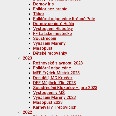
Domov Iris
Folklor bez hranic
Tábor
Folklórní odpoledne Krásné Pole
Domov seniorů Hučín
Vystoupení Hlubočky
FF Lašské městečko
Soustředění
Vynášení Mařeny
Masopust
Dětské radovánky
2023
Rožnovské slavnosti 2023
Folklórní odpoledne
MFF Frýdek-Místek 2023
Den dětí, MC Krteček
DFF Májíček, Zlín 2023
Soustředění Klokočov – jaro 2023
Vystoupení v MŠ
Vynášení Mařeny 2023
Masopust 2023
Karneval v Třebovicích
2022