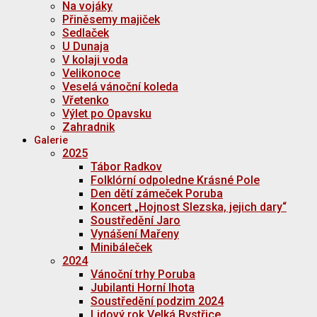
Na vojáky
Přiněsemy majiček
Sedlaček
U Dunaja
V kolaji voda
Velikonoce
Veselá vánoční koleda
Vřetenko
Výlet po Opavsku
Zahradnik
Galerie
2025
Tábor Radkov
Folklórní odpoledne Krásné Pole
Den dětí zámeček Poruba
Koncert „Hojnost Slezska, jejich dary“
Soustředění Jaro
Vynášení Mařeny
Minibáleček
2024
Vánoční trhy Poruba
Jubilanti Horní lhota
Soustředění podzim 2024
Lidový rok Velká Bystřice