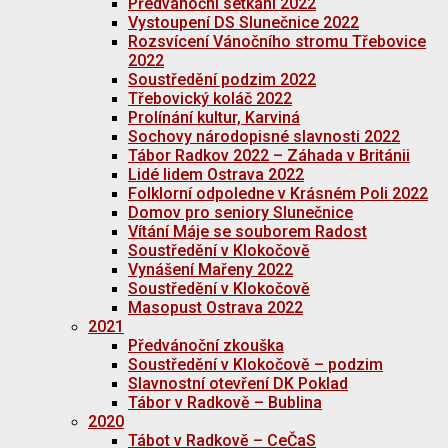
Předvánoční setkání 2022
Vystoupení DS Slunečnice 2022
Rozsvícení Vánočního stromu Třebovice
2022
Soustředění podzim 2022
Třebovický koláč 2022
Prolínání kultur, Karviná
Sochovy národopisné slavnosti 2022
Tábor Radkov 2022 – Záhada v Británii
Lidé lidem Ostrava 2022
Folklorní odpoledne v Krásném Poli 2022
Domov pro seniory Slunečnice
Vítání Máje se souborem Radost
Soustředění v Klokočově
Vynášení Mařeny 2022
Soustředění v Klokočově
Masopust Ostrava 2022
2021
Předvánoční zkouška
Soustředění v Klokočově – podzim
Slavnostní otevření DK Poklad
Tábor v Radkově – Bublina
2020
Tábot v Radkově – CeČaS