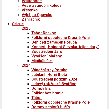
Velikonoce
Veselá vánoční koleda
Vřetenko
Výlet po Opavsku
Zahradnik
Galerie
2025
Tábor Radkov
Folklórní odpoledne Krásné Pole
Den dětí zámeček Poruba
Koncert „Hojnost Slezska, jejich dary“
Soustředění Jaro
Vynášení Mařeny
Minibáleček
2024
Vánoční trhy Poruba
Jubilanti Horní lhota
Soustředění podzim 2024
Lidový rok Velká Bystřice
Domov Iris
Folklor bez hranic
Tábor
Folklórní odpoledne Krásné Pole
Domov seniorů Hučín