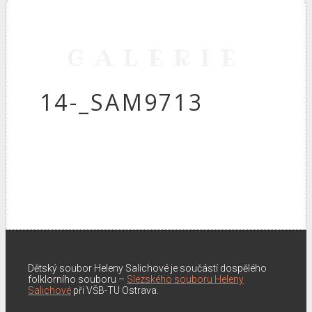
GALERIE
14-_SAM9713
Dětský soubor Heleny Salichové je součástí dospělého
folklorního souboru –
Slezského souboru Heleny
Salichové
při VŠB-TU Ostrava.