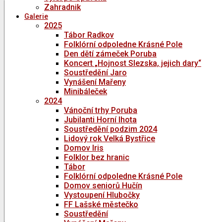
Zahradnik
Galerie
2025
Tábor Radkov
Folklórní odpoledne Krásné Pole
Den dětí zámeček Poruba
Koncert „Hojnost Slezska, jejich dary“
Soustředění Jaro
Vynášení Mařeny
Minibáleček
2024
Vánoční trhy Poruba
Jubilanti Horní lhota
Soustředění podzim 2024
Lidový rok Velká Bystřice
Domov Iris
Folklor bez hranic
Tábor
Folklórní odpoledne Krásné Pole
Domov seniorů Hučín
Vystoupení Hlubočky
FF Lašské městečko
Soustředění