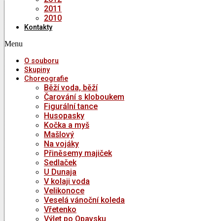
2011
2010
Kontakty
Menu
O souboru
Skupiny
Choreografie
Běží voda, běží
Čarování s kloboukem
Figurální tance
Husopasky
Kočka a myš
Mašlový
Na vojáky
Přiněsemy majiček
Sedlaček
U Dunaja
V kolaji voda
Velikonoce
Veselá vánoční koleda
Vřetenko
Výlet po Opavsku