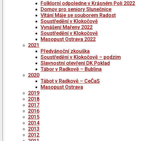
Folklorní odpoledne v Krásném Poli 2022
Domov pro seniory Slunečnice
Vítání Máje se souborem Radost
Soustředění v Klokočově
Vynášení Mařeny 2022
Soustředění v Klokočově
Masopust Ostrava 2022
2021
Předvánoční zkouška
Soustředění v Klokočově – podzim
Slavnostní otevření DK Poklad
Tábor v Radkově – Bublina
2020
Tábot v Radkově – CeČaS
Masopust Ostrava
2019
2018
2017
2016
2015
2014
2013
2012
2011