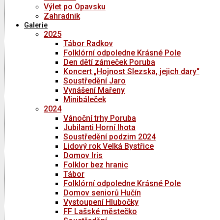
Výlet po Opavsku
Zahradnik
Galerie
2025
Tábor Radkov
Folklórní odpoledne Krásné Pole
Den dětí zámeček Poruba
Koncert „Hojnost Slezska, jejich dary“
Soustředění Jaro
Vynášení Mařeny
Minibáleček
2024
Vánoční trhy Poruba
Jubilanti Horní lhota
Soustředění podzim 2024
Lidový rok Velká Bystřice
Domov Iris
Folklor bez hranic
Tábor
Folklórní odpoledne Krásné Pole
Domov seniorů Hučín
Vystoupení Hlubočky
FF Lašské městečko