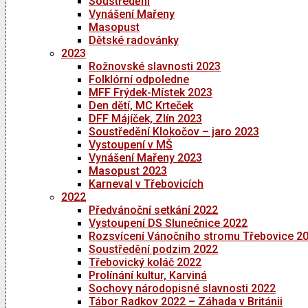
Soustředění
Vynášení Mařeny
Masopust
Dětské radovánky
2023
Rožnovské slavnosti 2023
Folklórní odpoledne
MFF Frýdek-Místek 2023
Den dětí, MC Krteček
DFF Májíček, Zlín 2023
Soustředění Klokočov – jaro 2023
Vystoupení v MŠ
Vynášení Mařeny 2023
Masopust 2023
Karneval v Třebovicích
2022
Předvánoční setkání 2022
Vystoupení DS Slunečnice 2022
Rozsvícení Vánočního stromu Třebovice 2
Soustředění podzim 2022
Třebovický koláč 2022
Prolínání kultur, Karviná
Sochovy národopisné slavnosti 2022
Tábor Radkov 2022 – Záhada v Británii