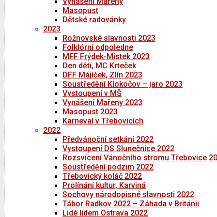
Vynášení Mařeny
Masopust
Dětské radovánky
2023
Rožnovské slavnosti 2023
Folklórní odpoledne
MFF Frýdek-Místek 2023
Den dětí, MC Krteček
DFF Májíček, Zlín 2023
Soustředění Klokočov – jaro 2023
Vystoupení v MŠ
Vynášení Mařeny 2023
Masopust 2023
Karneval v Třebovicích
2022
Předvánoční setkání 2022
Vystoupení DS Slunečnice 2022
Rozsvícení Vánočního stromu Třebovice 2
Soustředění podzim 2022
Třebovický koláč 2022
Prolínání kultur, Karviná
Sochovy národopisné slavnosti 2022
Tábor Radkov 2022 – Záhada v Británii
Lidé lidem Ostrava 2022