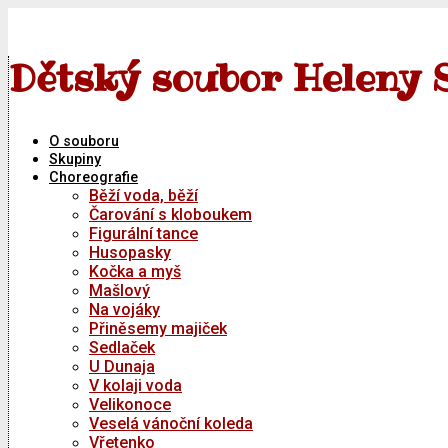
Skip
to
content
Dětský soubor Heleny 
O souboru
Skupiny
Choreografie
Běží voda, běží
Čarování s kloboukem
Figurální tance
Husopasky
Kočka a myš
Mašlový
Na vojáky
Přiněsemy majiček
Sedlaček
U Dunaja
V kolaji voda
Velikonoce
Veselá vánoční koleda
Vřetenko