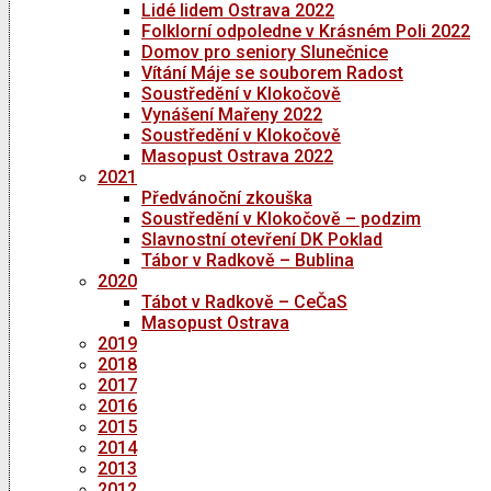
Lidé lidem Ostrava 2022
Folklorní odpoledne v Krásném Poli 2022
Domov pro seniory Slunečnice
Vítání Máje se souborem Radost
Soustředění v Klokočově
Vynášení Mařeny 2022
Soustředění v Klokočově
Masopust Ostrava 2022
2021
Předvánoční zkouška
Soustředění v Klokočově – podzim
Slavnostní otevření DK Poklad
Tábor v Radkově – Bublina
2020
Tábot v Radkově – CeČaS
Masopust Ostrava
2019
2018
2017
2016
2015
2014
2013
2012