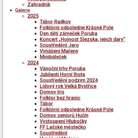
Zahradnik
Galerie
2025
Tábor Radkov
Folklórní odpoledne Krásné Pole
Den dětí zámeček Poruba
Koncert „Hojnost Slezska, jejich dary“
Soustředění Jaro
Vynášení Mařeny
Minibáleček
2024
Vánoční trhy Poruba
Jubilanti Horní lhota
Soustředění podzim 2024
Lidový rok Velká Bystřice
Domov Iris
Folklor bez hranic
Tábor
Folklórní odpoledne Krásné Pole
Domov seniorů Hučín
Vystoupení Hlubočky
FF Lašské městečko
Soustředění