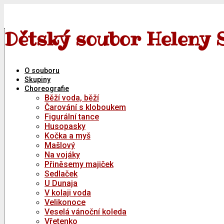
Skip
to
content
Dětský soubor Heleny 
O souboru
Skupiny
Choreografie
Běží voda, běží
Čarování s kloboukem
Figurální tance
Husopasky
Kočka a myš
Mašlový
Na vojáky
Přiněsemy majiček
Sedlaček
U Dunaja
V kolaji voda
Velikonoce
Veselá vánoční koleda
Vřetenko