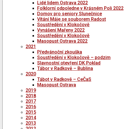
Lidé lidem Ostrava 2022
Folklorní odpoledne v Krásném Poli 2022
Domov pro seniory Slunečnice
Vítání Máje se souborem Radost
Soustředění v Klokočově
Vynášení Mařeny 2022
Soustředění v Klokočově
Masopust Ostrava 2022
2021
Předvánoční zkouška
Soustředění v Klokočově – podzim
Slavnostní otevření DK Poklad
Tábor v Radkově – Bublina
2020
Tábot v Radkově – CeČaS
Masopust Ostrava
2019
2018
2017
2016
2015
2014
2013
2012