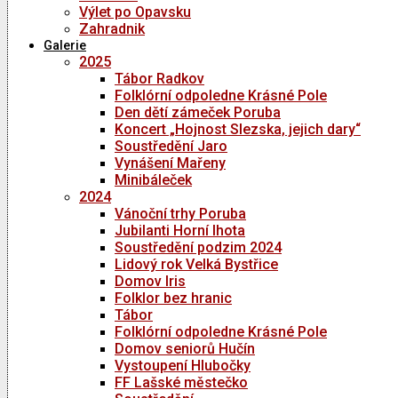
Výlet po Opavsku
Zahradnik
Galerie
2025
Tábor Radkov
Folklórní odpoledne Krásné Pole
Den dětí zámeček Poruba
Koncert „Hojnost Slezska, jejich dary“
Soustředění Jaro
Vynášení Mařeny
Minibáleček
2024
Vánoční trhy Poruba
Jubilanti Horní lhota
Soustředění podzim 2024
Lidový rok Velká Bystřice
Domov Iris
Folklor bez hranic
Tábor
Folklórní odpoledne Krásné Pole
Domov seniorů Hučín
Vystoupení Hlubočky
FF Lašské městečko