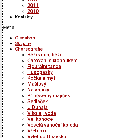
2011
2010
Kontakty
Menu
O souboru
Skupiny
Choreografie
Běží voda, běží
Čarování s kloboukem
Figurální tance
Husopasky
Kočka a myš
Mašlový
Na vojáky
Přiněsemy majiček
Sedlaček
U Dunaja
V kolaji voda
Velikonoce
Veselá vánoční koleda
Vřetenko
Výlet po Opavsku