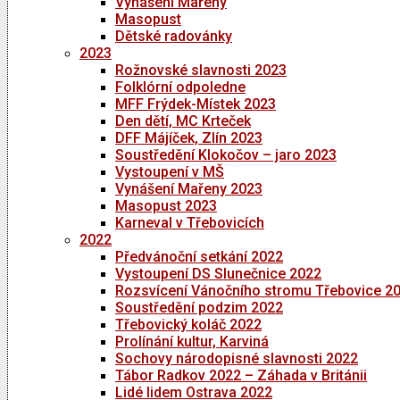
Vynášení Mařeny
Masopust
Dětské radovánky
2023
Rožnovské slavnosti 2023
Folklórní odpoledne
MFF Frýdek-Místek 2023
Den dětí, MC Krteček
DFF Májíček, Zlín 2023
Soustředění Klokočov – jaro 2023
Vystoupení v MŠ
Vynášení Mařeny 2023
Masopust 2023
Karneval v Třebovicích
2022
Předvánoční setkání 2022
Vystoupení DS Slunečnice 2022
Rozsvícení Vánočního stromu Třebovice 2
Soustředění podzim 2022
Třebovický koláč 2022
Prolínání kultur, Karviná
Sochovy národopisné slavnosti 2022
Tábor Radkov 2022 – Záhada v Británii
Lidé lidem Ostrava 2022