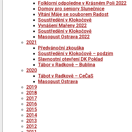
Folklorní odpoledne v Krásném Poli 2022
Domov pro seniory Slunečnice
Vítání Máje se souborem Radost
Soustředění v Klokočově
Vynášení Mařeny 2022
Soustředění v Klokočově
Masopust Ostrava 2022
2021
Předvánoční zkouška
Soustředění v Klokočově – podzim
Slavnostní otevření DK Poklad
Tábor v Radkově – Bublina
2020
Tábot v Radkově – CeČaS
Masopust Ostrava
2019
2018
2017
2016
2015
2014
2013
2012
2011