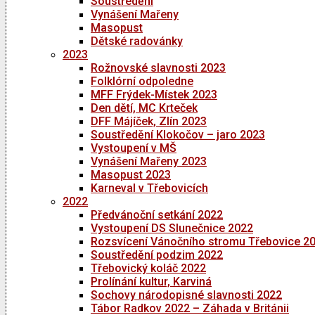
Soustředění
Vynášení Mařeny
Masopust
Dětské radovánky
2023
Rožnovské slavnosti 2023
Folklórní odpoledne
MFF Frýdek-Místek 2023
Den dětí, MC Krteček
DFF Májíček, Zlín 2023
Soustředění Klokočov – jaro 2023
Vystoupení v MŠ
Vynášení Mařeny 2023
Masopust 2023
Karneval v Třebovicích
2022
Předvánoční setkání 2022
Vystoupení DS Slunečnice 2022
Rozsvícení Vánočního stromu Třebovice 2
Soustředění podzim 2022
Třebovický koláč 2022
Prolínání kultur, Karviná
Sochovy národopisné slavnosti 2022
Tábor Radkov 2022 – Záhada v Británii