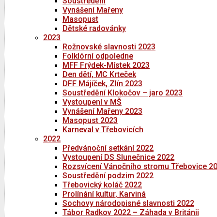
Soustředění
Vynášení Mařeny
Masopust
Dětské radovánky
2023
Rožnovské slavnosti 2023
Folklórní odpoledne
MFF Frýdek-Místek 2023
Den dětí, MC Krteček
DFF Májíček, Zlín 2023
Soustředění Klokočov – jaro 2023
Vystoupení v MŠ
Vynášení Mařeny 2023
Masopust 2023
Karneval v Třebovicích
2022
Předvánoční setkání 2022
Vystoupení DS Slunečnice 2022
Rozsvícení Vánočního stromu Třebovice 2
Soustředění podzim 2022
Třebovický koláč 2022
Prolínání kultur, Karviná
Sochovy národopisné slavnosti 2022
Tábor Radkov 2022 – Záhada v Británii