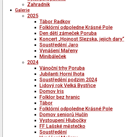
Zahradnik
Galerie
2025
Tábor Radkov
Folklórní odpoledne Krásné Pole
Den dětí zámeček Poruba
Koncert „Hojnost Slezska, jejich dary“
Soustředění Jaro
Vynášení Mařeny
Minibáleček
2024
Vánoční trhy Poruba
Jubilanti Horní lhota
Soustředění podzim 2024
Lidový rok Velká Bystřice
Domov Iris
Folklor bez hranic
Tábor
Folklórní odpoledne Krásné Pole
Domov seniorů Hučín
Vystoupení Hlubočky
FF Lašské městečko
Soustředění