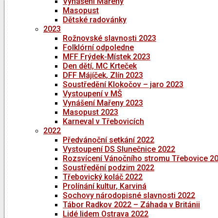
Vynášení Mařeny
Masopust
Dětské radovánky
2023
Rožnovské slavnosti 2023
Folklórní odpoledne
MFF Frýdek-Místek 2023
Den dětí, MC Krteček
DFF Májíček, Zlín 2023
Soustředění Klokočov – jaro 2023
Vystoupení v MŠ
Vynášení Mařeny 2023
Masopust 2023
Karneval v Třebovicích
2022
Předvánoční setkání 2022
Vystoupení DS Slunečnice 2022
Rozsvícení Vánočního stromu Třebovice 2
Soustředění podzim 2022
Třebovický koláč 2022
Prolínání kultur, Karviná
Sochovy národopisné slavnosti 2022
Tábor Radkov 2022 – Záhada v Británii
Lidé lidem Ostrava 2022