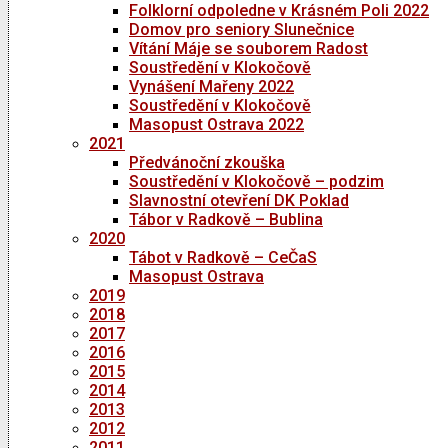
Folklorní odpoledne v Krásném Poli 2022
Domov pro seniory Slunečnice
Vítání Máje se souborem Radost
Soustředění v Klokočově
Vynášení Mařeny 2022
Soustředění v Klokočově
Masopust Ostrava 2022
2021
Předvánoční zkouška
Soustředění v Klokočově – podzim
Slavnostní otevření DK Poklad
Tábor v Radkově – Bublina
2020
Tábot v Radkově – CeČaS
Masopust Ostrava
2019
2018
2017
2016
2015
2014
2013
2012
2011