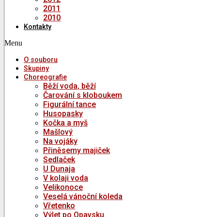
2011
2010
Kontakty
Menu
O souboru
Skupiny
Choreografie
Běží voda, běží
Čarování s kloboukem
Figurální tance
Husopasky
Kočka a myš
Mašlový
Na vojáky
Přiněsemy majiček
Sedlaček
U Dunaja
V kolaji voda
Velikonoce
Veselá vánoční koleda
Vřetenko
Výlet po Opavsku