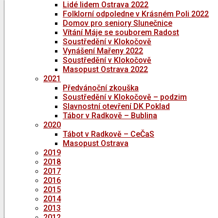
Lidé lidem Ostrava 2022
Folklorní odpoledne v Krásném Poli 2022
Domov pro seniory Slunečnice
Vítání Máje se souborem Radost
Soustředění v Klokočově
Vynášení Mařeny 2022
Soustředění v Klokočově
Masopust Ostrava 2022
2021
Předvánoční zkouška
Soustředění v Klokočově – podzim
Slavnostní otevření DK Poklad
Tábor v Radkově – Bublina
2020
Tábot v Radkově – CeČaS
Masopust Ostrava
2019
2018
2017
2016
2015
2014
2013
2012