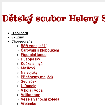
Skip
to
content
Dětský soubor Heleny 
O souboru
Skupiny
Choreografie
Běží voda, běží
Čarování s kloboukem
Figurální tance
Husopasky
Kočka a myš
Mašlový
Na vojáky
Přiněsemy majiček
Sedlaček
U Dunaja
V kolaji voda
Velikonoce
Veselá vánoční koleda
Vřetenko