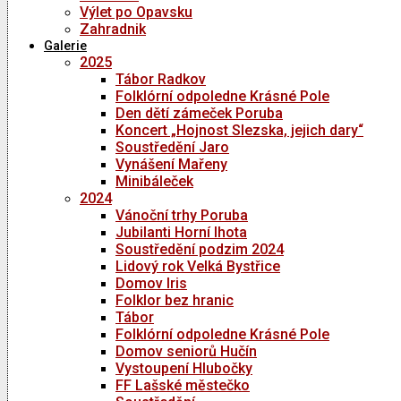
Výlet po Opavsku
Zahradnik
Galerie
2025
Tábor Radkov
Folklórní odpoledne Krásné Pole
Den dětí zámeček Poruba
Koncert „Hojnost Slezska, jejich dary“
Soustředění Jaro
Vynášení Mařeny
Minibáleček
2024
Vánoční trhy Poruba
Jubilanti Horní lhota
Soustředění podzim 2024
Lidový rok Velká Bystřice
Domov Iris
Folklor bez hranic
Tábor
Folklórní odpoledne Krásné Pole
Domov seniorů Hučín
Vystoupení Hlubočky
FF Lašské městečko