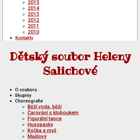
2015
2014
2013
2012
2011
2010
Kontakty
Dětský soubor Heleny
Salichové
O souboru
Skupiny
Choreografie
Běží voda, běží
Čarování s kloboukem
Figurální tance
Husopasky
Kočka a myš
Mašlový