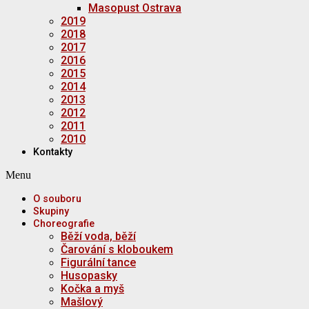
Masopust Ostrava
2019
2018
2017
2016
2015
2014
2013
2012
2011
2010
Kontakty
Menu
O souboru
Skupiny
Choreografie
Běží voda, běží
Čarování s kloboukem
Figurální tance
Husopasky
Kočka a myš
Mašlový