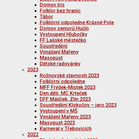
Domov Iris
Folklor bez hranic
Tábor
Folklórní odpoledne Krásné Pole
Domov seniorů Hučín
Vystoupení Hlubočky
FF Lašské městečko
Soustředění
Vynášení Mařeny
Masopust
Dětské radovánky
2023
Rožnovské slavnosti 2023
Folklórní odpoledne
MFF Frýdek-Místek 2023
Den dětí, MC Krteček
DFF Májíček, Zlín 2023
Soustředění Klokočov – jaro 2023
Vystoupení v MŠ
Vynášení Mařeny 2023
Masopust 2023
Karneval v Třebovicích
2022