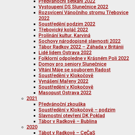
Předvánoční setkání 2022
Vystoupení DS Slunečnice 2022
Rozsvícení Vánočního stromu Třebovice
2022
Soustředění podzim 2022
Třebovický koláč 2022
Prolínání kultur, Karviná
Sochovy národopisné slavnosti 2022
Tábor Radkov 2022 – Záhada v Británii
Lidé lidem Ostrava 2022
Folklorní odpoledne v Krásném Poli 2022
Domov pro seniory Slunečnice
Vítání Máje se souborem Radost
Soustředění v Klokočově
Vynášení Mařeny 2022
Soustředění v Klokočově
Masopust Ostrava 2022
2021
Předvánoční zkouška
Soustředění v Klokočově – podzim
Slavnostní otevření DK Poklad
Tábor v Radkově – Bublina
2020
Tábot v Radkově – CeČaS