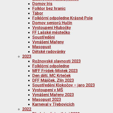
Domov Iris
Folklor bez hranic
Tábor
Folklórní odpoledne Krásné Pole
Domov seniorů Hučín
Vystoupení Hlubočky
FF Lašské městečko
Soustředění
Vynášení Mařeny
Masopust
Dětské radovánky
2023
Rožnovské slavnosti 2023
Folklórní odpoledne
MFF Frýdek-Místek 2023
Den dětí, MC Krteček
DFF Májíček, Zlín 2023
Soustředění Klokočov – jaro 2023
Vystoupení v MŠ
Vynášení Mařeny 2023
Masopust 2023
Karneval v Třebovicích
2022