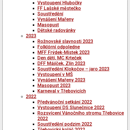
Vystoupení Hlubočky
FF Lašské městečko
Soustředění
Vynášení Mařeny
Masopust
Dětské radovánky
2023
Rožnovské slavnosti 2023
Folklórní odpoledne
MFF Frýdek-Místek 2023
Den dětí, MC Krteček
DFF Májíček, Zlín 2023
Soustředění Klokočov – jaro 2023
Vystoupení v MŠ
Vynášení Mařeny 2023
Masopust 2023
Karneval v Třebovicích
2022
Předvánoční setkání 2022
Vystoupení DS Slunečnice 2022
Rozsvícení Vánočního stromu Třebovice
2022
Soustředění podzim 2022
Třebovický koláč 2022