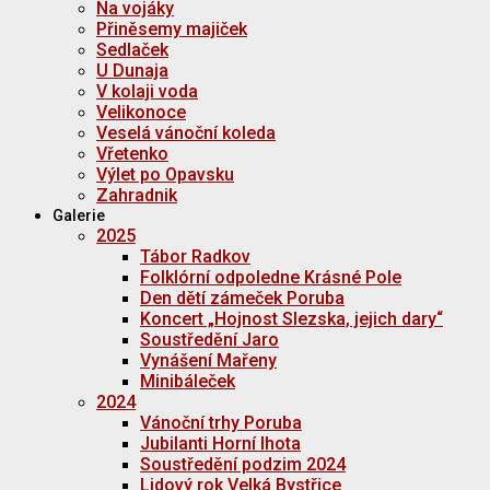
Na vojáky
Přiněsemy majiček
Sedlaček
U Dunaja
V kolaji voda
Velikonoce
Veselá vánoční koleda
Vřetenko
Výlet po Opavsku
Zahradnik
Galerie
2025
Tábor Radkov
Folklórní odpoledne Krásné Pole
Den dětí zámeček Poruba
Koncert „Hojnost Slezska, jejich dary“
Soustředění Jaro
Vynášení Mařeny
Minibáleček
2024
Vánoční trhy Poruba
Jubilanti Horní lhota
Soustředění podzim 2024
Lidový rok Velká Bystřice