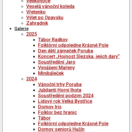
Velikonoce
Veselá vánoční koleda
Vřetenko
Výlet po Opavsku
Zahradnik
Galerie
2025
Tábor Radkov
Folklórní odpoledne Krásné Pole
Den dětí zámeček Poruba
Koncert „Hojnost Slezska, jejich dary“
Soustředění Jaro
Vynášení Mařeny
Minibáleček
2024
Vánoční trhy Poruba
Jubilanti Horní lhota
Soustředění podzim 2024
Lidový rok Velká Bystřice
Domov Iris
Folklor bez hranic
Tábor
Folklórní odpoledne Krásné Pole
Domov seniorů Hučín