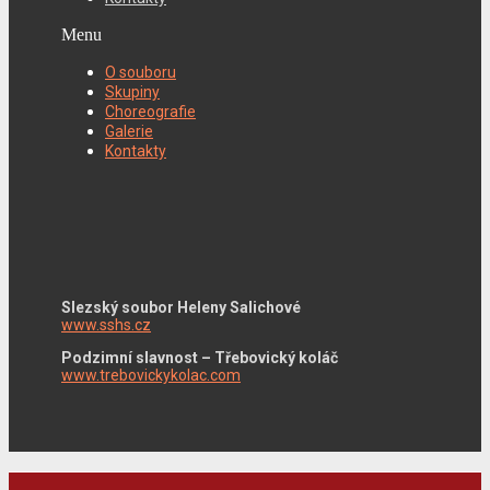
Menu
O souboru
Skupiny
Choreografie
Galerie
Kontakty
Slezský soubor Heleny Salichové
www.sshs.cz
Podzimní slavnost – Třebovický koláč
www.trebovickykolac.com