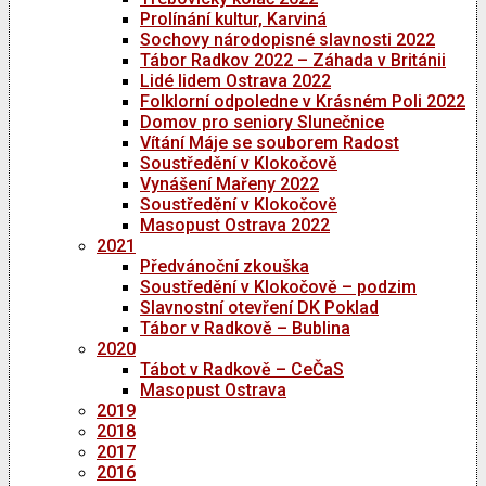
Prolínání kultur, Karviná
Sochovy národopisné slavnosti 2022
Tábor Radkov 2022 – Záhada v Británii
Lidé lidem Ostrava 2022
Folklorní odpoledne v Krásném Poli 2022
Domov pro seniory Slunečnice
Vítání Máje se souborem Radost
Soustředění v Klokočově
Vynášení Mařeny 2022
Soustředění v Klokočově
Masopust Ostrava 2022
2021
Předvánoční zkouška
Soustředění v Klokočově – podzim
Slavnostní otevření DK Poklad
Tábor v Radkově – Bublina
2020
Tábot v Radkově – CeČaS
Masopust Ostrava
2019
2018
2017
2016