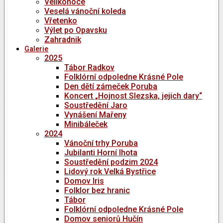
Velikonoce
Veselá vánoční koleda
Vřetenko
Výlet po Opavsku
Zahradnik
Galerie
2025
Tábor Radkov
Folklórní odpoledne Krásné Pole
Den dětí zámeček Poruba
Koncert „Hojnost Slezska, jejich dary“
Soustředění Jaro
Vynášení Mařeny
Minibáleček
2024
Vánoční trhy Poruba
Jubilanti Horní lhota
Soustředění podzim 2024
Lidový rok Velká Bystřice
Domov Iris
Folklor bez hranic
Tábor
Folklórní odpoledne Krásné Pole
Domov seniorů Hučín