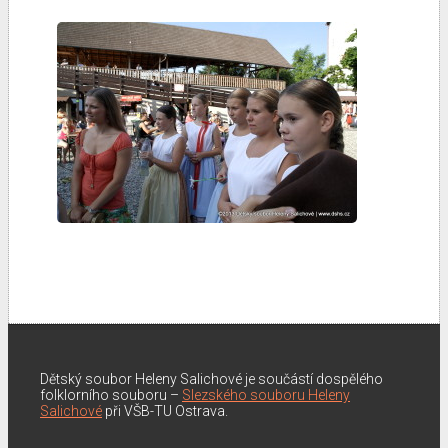
Dětský soubor Heleny Salichové je součástí dospělého
folklorního souboru –
Slezského souboru Heleny
Salichové
při VŠB-TU Ostrava.