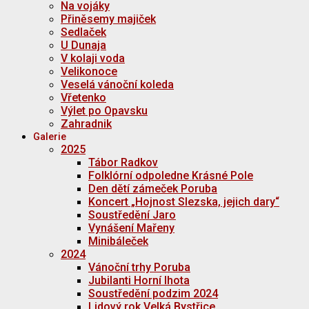
Na vojáky
Přiněsemy majiček
Sedlaček
U Dunaja
V kolaji voda
Velikonoce
Veselá vánoční koleda
Vřetenko
Výlet po Opavsku
Zahradnik
Galerie
2025
Tábor Radkov
Folklórní odpoledne Krásné Pole
Den dětí zámeček Poruba
Koncert „Hojnost Slezska, jejich dary“
Soustředění Jaro
Vynášení Mařeny
Minibáleček
2024
Vánoční trhy Poruba
Jubilanti Horní lhota
Soustředění podzim 2024
Lidový rok Velká Bystřice