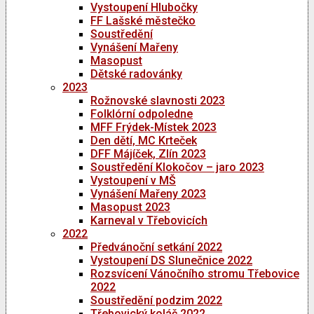
Vystoupení Hlubočky
FF Lašské městečko
Soustředění
Vynášení Mařeny
Masopust
Dětské radovánky
2023
Rožnovské slavnosti 2023
Folklórní odpoledne
MFF Frýdek-Místek 2023
Den dětí, MC Krteček
DFF Májíček, Zlín 2023
Soustředění Klokočov – jaro 2023
Vystoupení v MŠ
Vynášení Mařeny 2023
Masopust 2023
Karneval v Třebovicích
2022
Předvánoční setkání 2022
Vystoupení DS Slunečnice 2022
Rozsvícení Vánočního stromu Třebovice
2022
Soustředění podzim 2022
Třebovický koláč 2022