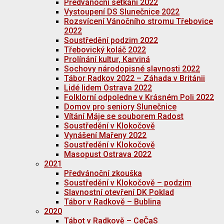
Předvánoční setkání 2022
Vystoupení DS Slunečnice 2022
Rozsvícení Vánočního stromu Třebovice
2022
Soustředění podzim 2022
Třebovický koláč 2022
Prolínání kultur, Karviná
Sochovy národopisné slavnosti 2022
Tábor Radkov 2022 – Záhada v Británii
Lidé lidem Ostrava 2022
Folklorní odpoledne v Krásném Poli 2022
Domov pro seniory Slunečnice
Vítání Máje se souborem Radost
Soustředění v Klokočově
Vynášení Mařeny 2022
Soustředění v Klokočově
Masopust Ostrava 2022
2021
Předvánoční zkouška
Soustředění v Klokočově – podzim
Slavnostní otevření DK Poklad
Tábor v Radkově – Bublina
2020
Tábot v Radkově – CeČaS