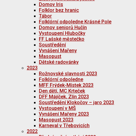
Domov Iris
Folklor bez hranic
Tábor
Folklórní odpoledne Krásné Pole
Domov seniorů Hučín
Vystoupení Hlubočky
FF Lašské městečko
Soustředění
Vynášení Mařeny
Masopust
Dětské radovánky
2023
Rožnovské slavnosti 2023
Folklórní odpoledne
MFF Frýdek-Místek 2023
Den dětí, MC Krteček
DFF Májíček, Zlín 2023
Soustředění Klokočov – jaro 2023
Vystoupení v MŠ
Vynášení Mařeny 2023
Masopust 2023
Karneval v Třebovicích
2022