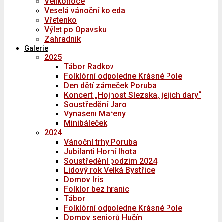
Velikonoce
Veselá vánoční koleda
Vřetenko
Výlet po Opavsku
Zahradnik
Galerie
2025
Tábor Radkov
Folklórní odpoledne Krásné Pole
Den dětí zámeček Poruba
Koncert „Hojnost Slezska, jejich dary“
Soustředění Jaro
Vynášení Mařeny
Minibáleček
2024
Vánoční trhy Poruba
Jubilanti Horní lhota
Soustředění podzim 2024
Lidový rok Velká Bystřice
Domov Iris
Folklor bez hranic
Tábor
Folklórní odpoledne Krásné Pole
Domov seniorů Hučín