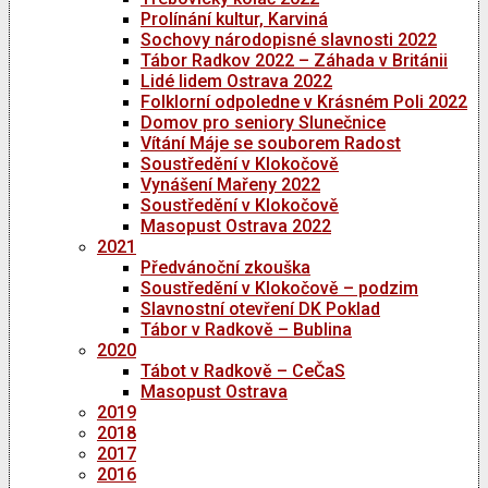
Prolínání kultur, Karviná
Sochovy národopisné slavnosti 2022
Tábor Radkov 2022 – Záhada v Británii
Lidé lidem Ostrava 2022
Folklorní odpoledne v Krásném Poli 2022
Domov pro seniory Slunečnice
Vítání Máje se souborem Radost
Soustředění v Klokočově
Vynášení Mařeny 2022
Soustředění v Klokočově
Masopust Ostrava 2022
2021
Předvánoční zkouška
Soustředění v Klokočově – podzim
Slavnostní otevření DK Poklad
Tábor v Radkově – Bublina
2020
Tábot v Radkově – CeČaS
Masopust Ostrava
2019
2018
2017
2016