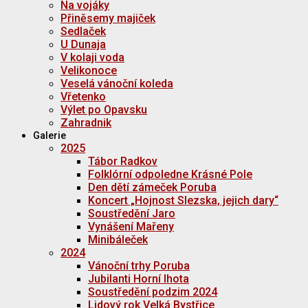
Na vojáky
Přiněsemy majiček
Sedlaček
U Dunaja
V kolaji voda
Velikonoce
Veselá vánoční koleda
Vřetenko
Výlet po Opavsku
Zahradnik
Galerie
2025
Tábor Radkov
Folklórní odpoledne Krásné Pole
Den dětí zámeček Poruba
Koncert „Hojnost Slezska, jejich dary“
Soustředění Jaro
Vynášení Mařeny
Minibáleček
2024
Vánoční trhy Poruba
Jubilanti Horní lhota
Soustředění podzim 2024
Lidový rok Velká Bystřice