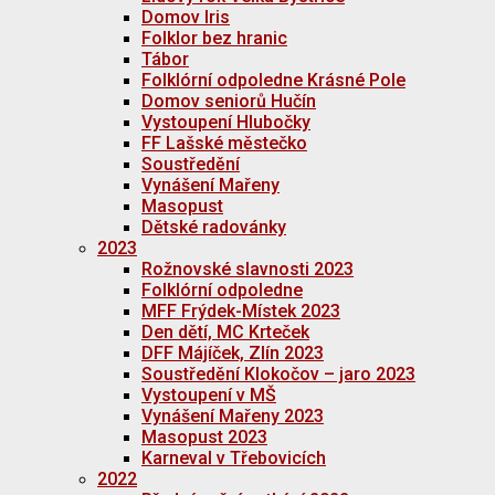
Domov Iris
Folklor bez hranic
Tábor
Folklórní odpoledne Krásné Pole
Domov seniorů Hučín
Vystoupení Hlubočky
FF Lašské městečko
Soustředění
Vynášení Mařeny
Masopust
Dětské radovánky
2023
Rožnovské slavnosti 2023
Folklórní odpoledne
MFF Frýdek-Místek 2023
Den dětí, MC Krteček
DFF Májíček, Zlín 2023
Soustředění Klokočov – jaro 2023
Vystoupení v MŠ
Vynášení Mařeny 2023
Masopust 2023
Karneval v Třebovicích
2022