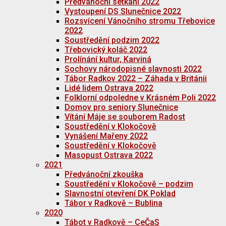
Předvánoční setkání 2022
Vystoupení DS Slunečnice 2022
Rozsvícení Vánočního stromu Třebovice
2022
Soustředění podzim 2022
Třebovický koláč 2022
Prolínání kultur, Karviná
Sochovy národopisné slavnosti 2022
Tábor Radkov 2022 – Záhada v Británii
Lidé lidem Ostrava 2022
Folklorní odpoledne v Krásném Poli 2022
Domov pro seniory Slunečnice
Vítání Máje se souborem Radost
Soustředění v Klokočově
Vynášení Mařeny 2022
Soustředění v Klokočově
Masopust Ostrava 2022
2021
Předvánoční zkouška
Soustředění v Klokočově – podzim
Slavnostní otevření DK Poklad
Tábor v Radkově – Bublina
2020
Tábot v Radkově – CeČaS