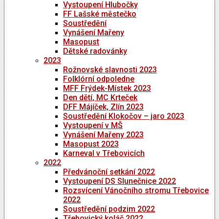
Vystoupení Hlubočky
FF Lašské městečko
Soustředění
Vynášení Mařeny
Masopust
Dětské radovánky
2023
Rožnovské slavnosti 2023
Folklórní odpoledne
MFF Frýdek-Místek 2023
Den dětí, MC Krteček
DFF Májíček, Zlín 2023
Soustředění Klokočov – jaro 2023
Vystoupení v MŠ
Vynášení Mařeny 2023
Masopust 2023
Karneval v Třebovicích
2022
Předvánoční setkání 2022
Vystoupení DS Slunečnice 2022
Rozsvícení Vánočního stromu Třebovice
2022
Soustředění podzim 2022
Třebovický koláč 2022