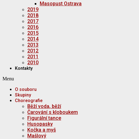
Masopust Ostrava
2019
2018
2017
2016
2015
2014
2013
2012
2011
2010
Kontakty
Menu
O souboru
Skupiny
Choreografie
Běží voda, běží
Čarování s kloboukem
Figurální tance
Husopasky
Kočka a myš
Mašlový