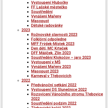
Vystoupení Hlubočky
FF Lašské městečko
Soustředění
Vynášení Mařeny
Masopust
Dětské radovánky
2023
Rožnovské slavnosti 2023
Folklórní odpoledne
MFF Frýdek-Místek 2023
Den dětí, MC Krteček
DFF Májíček, Zlín 2023
Soustředění Klokočov – jaro 2023
Vystoupení v MŠ
Vynášení Mařeny 2023
Masopust 2023
Karneval v Třebovicích
2022
Předvánoční setkání 2022
Vystoupení DS Slunečnice 2022
Rozsvícení Vánočního stromu Třebovice
2022
Soustředění podzim 2022
Třebovický koláč 2022