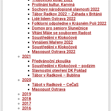
Prolínání kultur, Karviná
Sochovy národopisné slavnosti 2022
Tábor Radkov 2022 – Záhada v Británii
Lidé lidem Ostrava 2022
Folklorní odpoledne v Krásném Poli 2022
Domov pro seniory Slunečnice
Vítání Máje se souborem Radost
Soustředění v Klokočově
Vynášení Mařeny 2022
Soustředění v Klokočově
Masopust Ostrava 2022
2021
Předvánoční zkouška
Soustředění v Klokočově – podzim
Slavnostní otevření DK Poklad
Tábor v Radkově – Bublina
2020
Tábot v Radkově – CeČaS
Masopust Ostrava
2019
2018
2017
2016