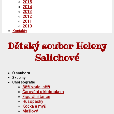
2015
2014
2013
2012
2011
2010
Kontakty
Dětský soubor Heleny
Salichové
O souboru
Skupiny
Choreografie
Běží voda, běží
Čarování s kloboukem
Figurální tance
Husopasky
Kočka a myš
Mašlový