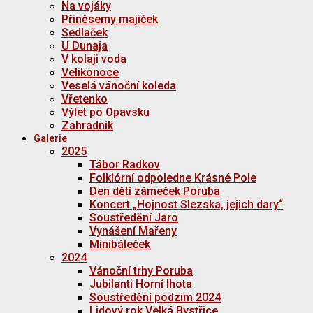
Na vojáky
Přiněsemy majiček
Sedlaček
U Dunaja
V kolaji voda
Velikonoce
Veselá vánoční koleda
Vřetenko
Výlet po Opavsku
Zahradnik
Galerie
2025
Tábor Radkov
Folklórní odpoledne Krásné Pole
Den dětí zámeček Poruba
Koncert „Hojnost Slezska, jejich dary“
Soustředění Jaro
Vynášení Mařeny
Minibáleček
2024
Vánoční trhy Poruba
Jubilanti Horní lhota
Soustředění podzim 2024
Lidový rok Velká Bystřice