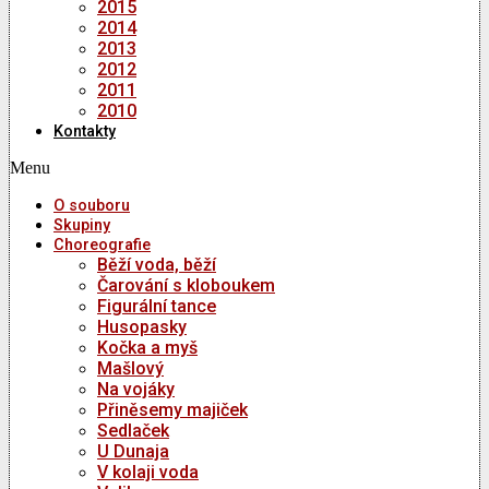
2015
2014
2013
2012
2011
2010
Kontakty
Menu
O souboru
Skupiny
Choreografie
Běží voda, běží
Čarování s kloboukem
Figurální tance
Husopasky
Kočka a myš
Mašlový
Na vojáky
Přiněsemy majiček
Sedlaček
U Dunaja
V kolaji voda