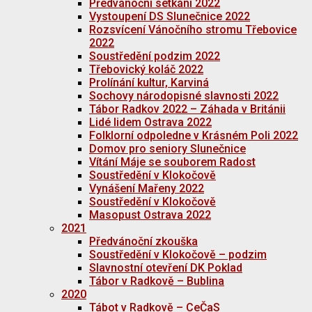
Předvánoční setkání 2022
Vystoupení DS Slunečnice 2022
Rozsvícení Vánočního stromu Třebovice
2022
Soustředění podzim 2022
Třebovický koláč 2022
Prolínání kultur, Karviná
Sochovy národopisné slavnosti 2022
Tábor Radkov 2022 – Záhada v Británii
Lidé lidem Ostrava 2022
Folklorní odpoledne v Krásném Poli 2022
Domov pro seniory Slunečnice
Vítání Máje se souborem Radost
Soustředění v Klokočově
Vynášení Mařeny 2022
Soustředění v Klokočově
Masopust Ostrava 2022
2021
Předvánoční zkouška
Soustředění v Klokočově – podzim
Slavnostní otevření DK Poklad
Tábor v Radkově – Bublina
2020
Tábot v Radkově – CeČaS