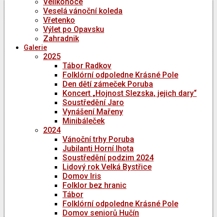
Velikonoce
Veselá vánoční koleda
Vřetenko
Výlet po Opavsku
Zahradnik
Galerie
2025
Tábor Radkov
Folklórní odpoledne Krásné Pole
Den dětí zámeček Poruba
Koncert „Hojnost Slezska, jejich dary“
Soustředění Jaro
Vynášení Mařeny
Minibáleček
2024
Vánoční trhy Poruba
Jubilanti Horní lhota
Soustředění podzim 2024
Lidový rok Velká Bystřice
Domov Iris
Folklor bez hranic
Tábor
Folklórní odpoledne Krásné Pole
Domov seniorů Hučín