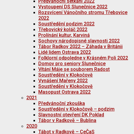
Předvánoční setkání 2022
Vystoupení DS Slunečnice 2022
Rozsvícení Vánočního stromu Třebovice
2022
Soustředění podzim 2022
Třebovický koláč 2022
Prolínání kultur, Karviná
Sochovy národopisné slavnosti 2022
Tábor Radkov 2022 – Záhada v Británii
Lidé lidem Ostrava 2022
Folklorní odpoledne v Krásném Poli 2022
Domov pro seniory Slunečnice
Vítání Máje se souborem Radost
Soustředění v Klokočově
Vynášení Mařeny 2022
Soustředění v Klokočově
Masopust Ostrava 2022
2021
Předvánoční zkouška
Soustředění v Klokočově – podzim
Slavnostní otevření DK Poklad
Tábor v Radkově – Bublina
2020
Tábot v Radkově – CeČaS