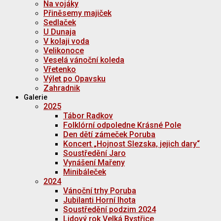
Na vojáky
Přiněsemy majiček
Sedlaček
U Dunaja
V kolaji voda
Velikonoce
Veselá vánoční koleda
Vřetenko
Výlet po Opavsku
Zahradnik
Galerie
2025
Tábor Radkov
Folklórní odpoledne Krásné Pole
Den dětí zámeček Poruba
Koncert „Hojnost Slezska, jejich dary“
Soustředění Jaro
Vynášení Mařeny
Minibáleček
2024
Vánoční trhy Poruba
Jubilanti Horní lhota
Soustředění podzim 2024
Lidový rok Velká Bystřice