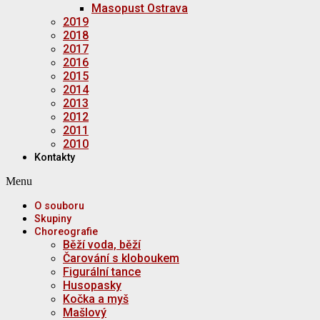
Masopust Ostrava
2019
2018
2017
2016
2015
2014
2013
2012
2011
2010
Kontakty
Menu
O souboru
Skupiny
Choreografie
Běží voda, běží
Čarování s kloboukem
Figurální tance
Husopasky
Kočka a myš
Mašlový