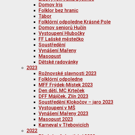
Domov Iris
Folklor bez hranic
Tábor
Folklórní odpoledne Krásné Pole
Domov seniorů Hučín
Vystoupení Hlubočky
FF Lašské městečko
Soustředění
Vynášení Mařeny
Masopust
Dětské radovánky
2023
Rožnovské slavnosti 2023
Folklórní odpoledne
MFF Frýdek-Místek 2023
Den dětí, MC Krteček
DFF Májíček, Zlín 2023
Soustředění Klokočov – jaro 2023
Vystoupení v MŠ
Vynášení Mařeny 2023
Masopust 2023
Karneval v Třebovicích
2022