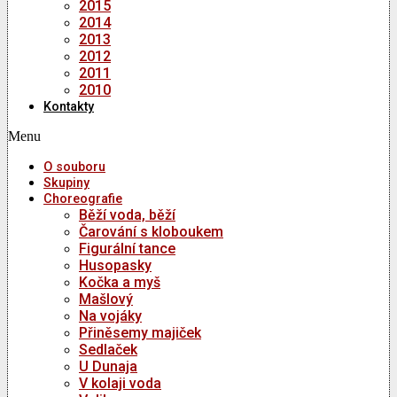
2015
2014
2013
2012
2011
2010
Kontakty
Menu
O souboru
Skupiny
Choreografie
Běží voda, běží
Čarování s kloboukem
Figurální tance
Husopasky
Kočka a myš
Mašlový
Na vojáky
Přiněsemy majiček
Sedlaček
U Dunaja
V kolaji voda