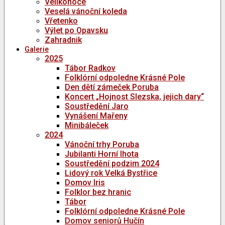
Velikonoce
Veselá vánoční koleda
Vřetenko
Výlet po Opavsku
Zahradnik
Galerie
2025
Tábor Radkov
Folklórní odpoledne Krásné Pole
Den dětí zámeček Poruba
Koncert „Hojnost Slezska, jejich dary“
Soustředění Jaro
Vynášení Mařeny
Minibáleček
2024
Vánoční trhy Poruba
Jubilanti Horní lhota
Soustředění podzim 2024
Lidový rok Velká Bystřice
Domov Iris
Folklor bez hranic
Tábor
Folklórní odpoledne Krásné Pole
Domov seniorů Hučín