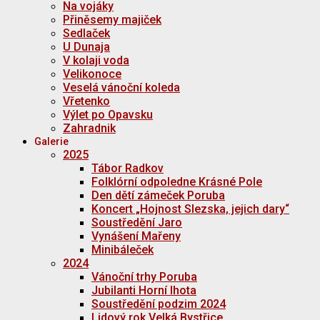
Na vojáky
Přiněsemy majiček
Sedlaček
U Dunaja
V kolaji voda
Velikonoce
Veselá vánoční koleda
Vřetenko
Výlet po Opavsku
Zahradnik
Galerie
2025
Tábor Radkov
Folklórní odpoledne Krásné Pole
Den dětí zámeček Poruba
Koncert „Hojnost Slezska, jejich dary“
Soustředění Jaro
Vynášení Mařeny
Minibáleček
2024
Vánoční trhy Poruba
Jubilanti Horní lhota
Soustředění podzim 2024
Lidový rok Velká Bystřice