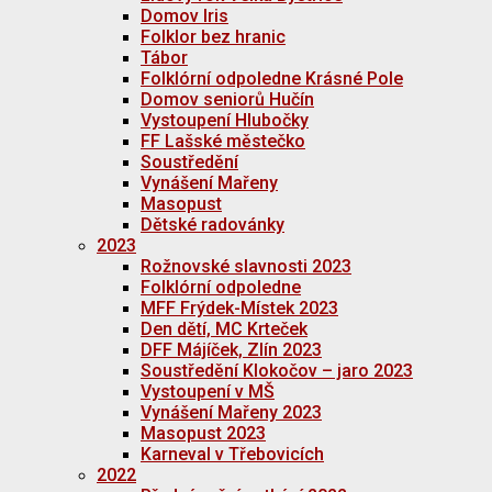
Domov Iris
Folklor bez hranic
Tábor
Folklórní odpoledne Krásné Pole
Domov seniorů Hučín
Vystoupení Hlubočky
FF Lašské městečko
Soustředění
Vynášení Mařeny
Masopust
Dětské radovánky
2023
Rožnovské slavnosti 2023
Folklórní odpoledne
MFF Frýdek-Místek 2023
Den dětí, MC Krteček
DFF Májíček, Zlín 2023
Soustředění Klokočov – jaro 2023
Vystoupení v MŠ
Vynášení Mařeny 2023
Masopust 2023
Karneval v Třebovicích
2022