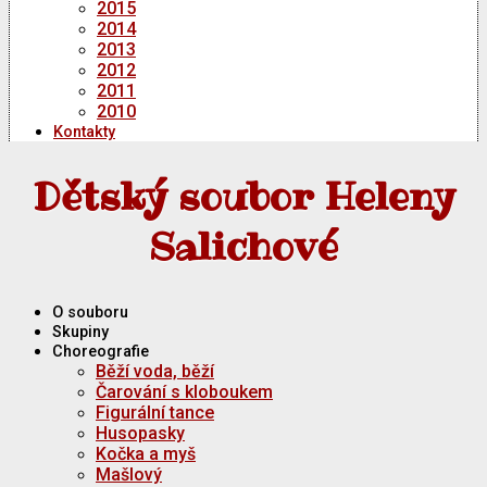
2015
2014
2013
2012
2011
2010
Kontakty
Dětský soubor Heleny
Salichové
O souboru
Skupiny
Choreografie
Běží voda, běží
Čarování s kloboukem
Figurální tance
Husopasky
Kočka a myš
Mašlový