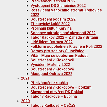
Předvánoční setkání 2022
Vystoupení DS Slunečnice 2022
Rozsvícení Vánočního stromu Třebovice
2022
Soustředění podzim 2022
Třebovický koláč 2022
Prolínání kultur, Karviná
Sochovy národopisné slavnosti 2022
Tábor Radkov 2022 – Záhada v Británii
Lidé lidem Ostrava 2022
Folklorní odpoledne v Krásném Poli 2022
Domov pro seniory Slunečnice
Vítání Máje se souborem Radost
Soustředění v Klokočově
Vynášení Mařeny 2022
Soustředění v Klokočově
Masopust Ostrava 2022
2021
Předvánoční zkouška
Soustředění v Klokočově – podzim
Slavnostní otevření DK Poklad
Tábor v Radkově – Bublina
2020
Tábot v Radkově – CeČaS