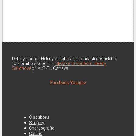
Dětský soubor Heleny Salichové je součástí dospělého
folklorního souboru –
Slezského souboru Heleny
Salichové
při VŠB-TU Ostrava.
Facebook
Youtube
O souboru
Skupiny
Choreografie
Galerie