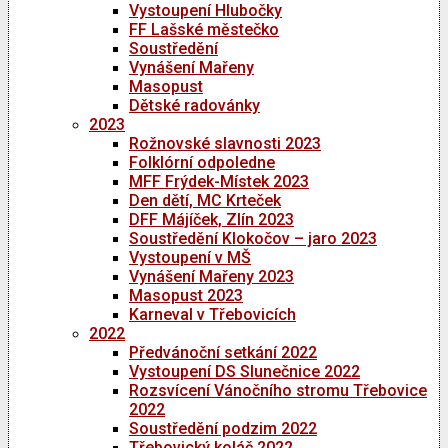
Vystoupení Hlubočky
FF Lašské městečko
Soustředění
Vynášení Mařeny
Masopust
Dětské radovánky
2023
Rožnovské slavnosti 2023
Folklórní odpoledne
MFF Frýdek-Místek 2023
Den dětí, MC Krteček
DFF Májíček, Zlín 2023
Soustředění Klokočov – jaro 2023
Vystoupení v MŠ
Vynášení Mařeny 2023
Masopust 2023
Karneval v Třebovicích
2022
Předvánoční setkání 2022
Vystoupení DS Slunečnice 2022
Rozsvícení Vánočního stromu Třebovice
2022
Soustředění podzim 2022
Třebovický koláč 2022