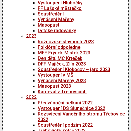
Vystoupení Hlubočky
FF Lašské městečko
Soustředění
Vynášení Mařeny
Masopust
Dětské radovánky
2023
Rožnovské slavnosti 2023
Folklórní odpoledne
MFF Frýdek-Místek 2023
Den dětí, MC Krteček
DFF Májíček, Zlín 2023
Soustředění Klokočov – jaro 2023
Vystoupení v MŠ
Vynášení Mařeny 2023
Masopust 2023
Karneval v Třebovicích
2022
Předvánoční setkání 2022
Vystoupení DS Slunečnice 2022
Rozsvícení Vánočního stromu Třebovice
2022
Soustředění podzim 2022
Třebovický koláč 2022