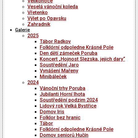
Velikonoce
Veselá vánoční koleda
Vřetenko
Výlet po Opavsku
Zahradnik
Galerie
2025
Tábor Radkov
Folklórní odpoledne Krásné Pole
Den dětí zámeček Poruba
Koncert „Hojnost Slezska, jejich dary“
Soustředění Jaro
Vynášení Mařeny
Minibáleček
2024
Vánoční trhy Poruba
Jubilanti Horní lhota
Soustředění podzim 2024
Lidový rok Velká Bystřice
Domov Iris
Folklor bez hranic
Tábor
Folklórní odpoledne Krásné Pole
Domov seniorů Hučín