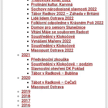
Prolínání kultur, Karviná
Sochovy národopisné slavnosti 2022
Tábor Radkov 2022 – Záhada v Británii
Lidé lidem Ostrava 2022
Folklorní odpoledne v Krásném Poli 2022
Domov pro seniory Slunečnice
Vítání Máje se souborem Radost
Soustředění v Klokočově
Vynášení Mařeny 2022
Soustředění v Klokočově
Masopust Ostrava 2022
2021
Předvánoční zkouška
Soustředění v Klokočově – podzim
Slavnostní otevření DK Poklad
Tábor v Radkově – Bublina
2020
Tábot v Radkově – CeČaS
Masopust Ostrava
2019
2018
2017
2016