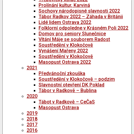
Prolínání kultur, Karviná
Sochovy národopisné slavnosti 2022
Tábor Radkov 2022 – Záhada v Británii
Lidé lidem Ostrava 2022
Folklorní odpoledne v Krásném Poli 2022
Domov pro seniory Slunečnice
Vítání Máje se souborem Radost
Soustředění v Klokočově
Vynášení Mařeny 2022
Soustředění v Klokočově
Masopust Ostrava 2022
2021
Předvánoční zkouška
Soustředění v Klokočově – podzim
Slavnostní otevření DK Poklad
Tábor v Radkově – Bublina
2020
Tábot v Radkově – CeČaS
Masopust Ostrava
2019
2018
2017
2016