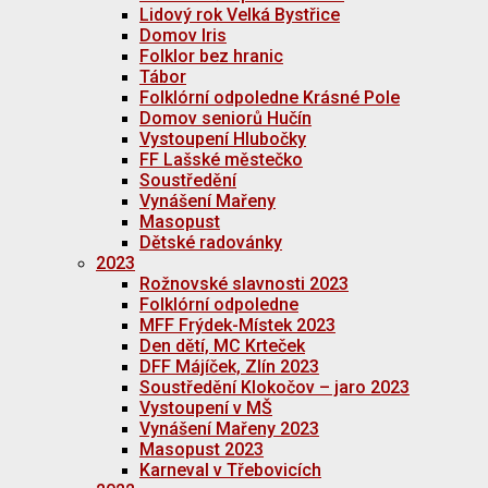
Lidový rok Velká Bystřice
Domov Iris
Folklor bez hranic
Tábor
Folklórní odpoledne Krásné Pole
Domov seniorů Hučín
Vystoupení Hlubočky
FF Lašské městečko
Soustředění
Vynášení Mařeny
Masopust
Dětské radovánky
2023
Rožnovské slavnosti 2023
Folklórní odpoledne
MFF Frýdek-Místek 2023
Den dětí, MC Krteček
DFF Májíček, Zlín 2023
Soustředění Klokočov – jaro 2023
Vystoupení v MŠ
Vynášení Mařeny 2023
Masopust 2023
Karneval v Třebovicích