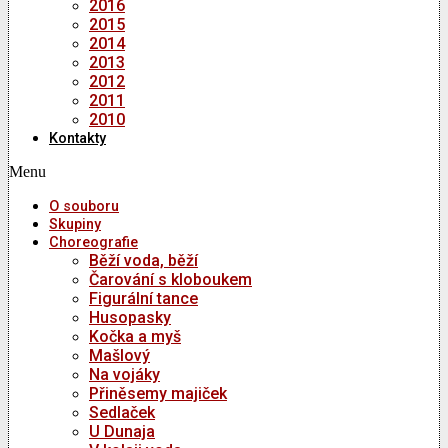
2016
2015
2014
2013
2012
2011
2010
Kontakty
Menu
O souboru
Skupiny
Choreografie
Běží voda, běží
Čarování s kloboukem
Figurální tance
Husopasky
Kočka a myš
Mašlový
Na vojáky
Přiněsemy majiček
Sedlaček
U Dunaja