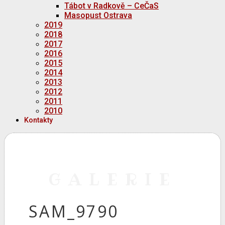
Tábot v Radkově – CeČaS
Masopust Ostrava
2019
2018
2017
2016
2015
2014
2013
2012
2011
2010
Kontakty
GALERIE
SAM_9790