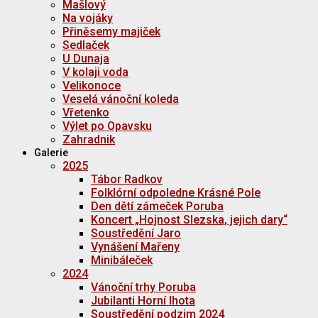
Mašlový
Na vojáky
Přiněsemy majiček
Sedlaček
U Dunaja
V kolaji voda
Velikonoce
Veselá vánoční koleda
Vřetenko
Výlet po Opavsku
Zahradnik
Galerie
2025
Tábor Radkov
Folklórní odpoledne Krásné Pole
Den dětí zámeček Poruba
Koncert „Hojnost Slezska, jejich dary“
Soustředění Jaro
Vynášení Mařeny
Minibáleček
2024
Vánoční trhy Poruba
Jubilanti Horní lhota
Soustředění podzim 2024