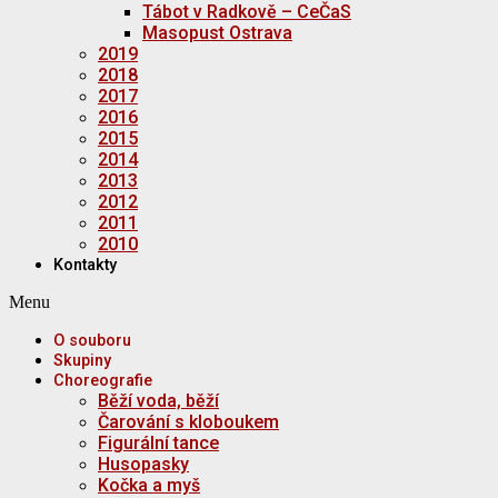
Tábot v Radkově – CeČaS
Masopust Ostrava
2019
2018
2017
2016
2015
2014
2013
2012
2011
2010
Kontakty
Menu
O souboru
Skupiny
Choreografie
Běží voda, běží
Čarování s kloboukem
Figurální tance
Husopasky
Kočka a myš