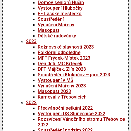
Domov seniorů Hučín
Vystoupení Hlubočky
FF Lašské městečko
Soustředění
Vynášení Mařeny
Masopust
Dětské radovánky
2023
Rožnovské slavnosti 2023
Folklórní odpoledne
MFF Frýdek-Místek 2023
Den dětí, MC Krteček
DFF Májíček, Zlín 2023
Soustředění Klokočov – jaro 2023
Vystoupení v MŠ
Vynášení Mařeny 2023
Masopust 2023
Karneval v Třebovicích
2022
Předvánoční setkání 2022
Vystoupení DS Slunečnice 2022
Rozsvícení Vánočního stromu Třebovice
2022
Soustředění podzim 2022