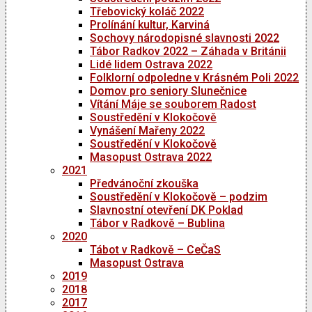
Třebovický koláč 2022
Prolínání kultur, Karviná
Sochovy národopisné slavnosti 2022
Tábor Radkov 2022 – Záhada v Británii
Lidé lidem Ostrava 2022
Folklorní odpoledne v Krásném Poli 2022
Domov pro seniory Slunečnice
Vítání Máje se souborem Radost
Soustředění v Klokočově
Vynášení Mařeny 2022
Soustředění v Klokočově
Masopust Ostrava 2022
2021
Předvánoční zkouška
Soustředění v Klokočově – podzim
Slavnostní otevření DK Poklad
Tábor v Radkově – Bublina
2020
Tábot v Radkově – CeČaS
Masopust Ostrava
2019
2018
2017