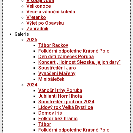
V kolaji voda
Velikonoce
Veselá vánoční koleda
Vřetenko
Výlet po Opavsku
Zahradnik
Galerie
2025
Tábor Radkov
Folklórní odpoledne Krásné Pole
Den dětí zámeček Poruba
Koncert „Hojnost Slezska, jejich dary“
Soustředění Jaro
Vynášení Mařeny
Minibáleček
2024
Vánoční trhy Poruba
Jubilanti Horní lhota
Soustředění podzim 2024
Lidový rok Velká Bystřice
Domov Iris
Folklor bez hranic
Tábor
Folklórní odpoledne Krásné Pole