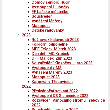
Domov seniorů Hučín
Vystoupení Hlubočky
FF Lašské městečko
Soustředění
Vynášení Mařeny
Masopust
Dětské radovánky
2023
Rožnovské slavnosti 2023
Folklórní odpoledne
MFF Frýdek-Místek 2023
Den dětí, MC Krteček
DFF Májíček, Zlín 2023
Soustředění Klokočov – jaro 2023
Vystoupení v MŠ
Vynášení Mařeny 2023
Masopust 2023
Karneval v Třebovicích
2022
Předvánoční setkání 2022
Vystoupení DS Slunečnice 2022
Rozsvícení Vánočního stromu Třebovice
2022
Soustředění podzim 2022