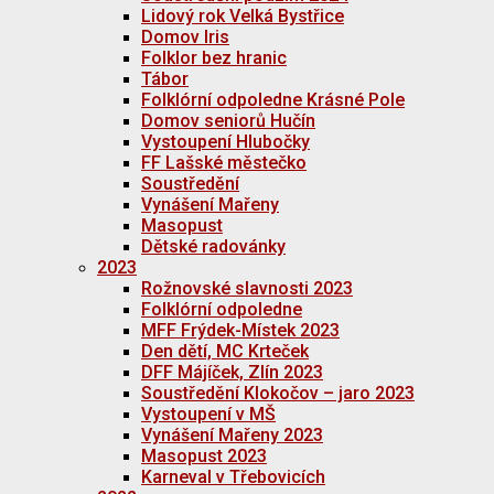
Lidový rok Velká Bystřice
Domov Iris
Folklor bez hranic
Tábor
Folklórní odpoledne Krásné Pole
Domov seniorů Hučín
Vystoupení Hlubočky
FF Lašské městečko
Soustředění
Vynášení Mařeny
Masopust
Dětské radovánky
2023
Rožnovské slavnosti 2023
Folklórní odpoledne
MFF Frýdek-Místek 2023
Den dětí, MC Krteček
DFF Májíček, Zlín 2023
Soustředění Klokočov – jaro 2023
Vystoupení v MŠ
Vynášení Mařeny 2023
Masopust 2023
Karneval v Třebovicích