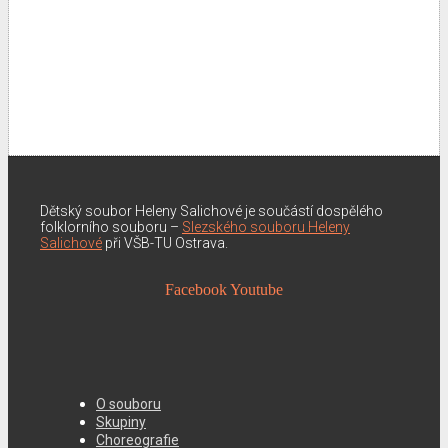
Dětský soubor Heleny Salichové je součástí dospělého
folklorního souboru –
Slezského souboru Heleny
Salichové
při VŠB-TU Ostrava.
Facebook
Youtube
O souboru
Skupiny
Choreografie