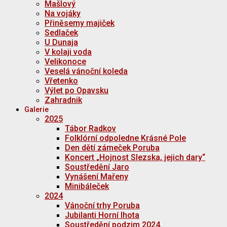
Mašlový
Na vojáky
Přiněsemy majiček
Sedlaček
U Dunaja
V kolaji voda
Velikonoce
Veselá vánoční koleda
Vřetenko
Výlet po Opavsku
Zahradnik
Galerie
2025
Tábor Radkov
Folklórní odpoledne Krásné Pole
Den dětí zámeček Poruba
Koncert „Hojnost Slezska, jejich dary“
Soustředění Jaro
Vynášení Mařeny
Minibáleček
2024
Vánoční trhy Poruba
Jubilanti Horní lhota
Soustředění podzim 2024