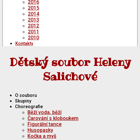
2016
2015
2014
2013
2012
2011
2010
Kontakty
Dětský soubor Heleny
Salichové
O souboru
Skupiny
Choreografie
Běží voda, běží
Čarování s kloboukem
Figurální tance
Husopasky
Kočka a myš