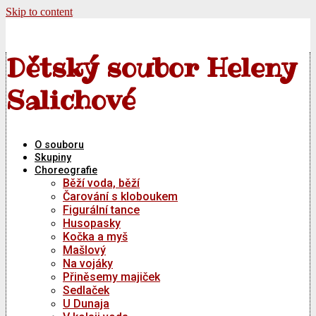
Skip to content
Dětský soubor Heleny
Salichové
O souboru
Skupiny
Choreografie
Běží voda, běží
Čarování s kloboukem
Figurální tance
Husopasky
Kočka a myš
Mašlový
Na vojáky
Přiněsemy majiček
Sedlaček
U Dunaja