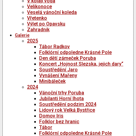
V kolaji voda
Velikonoce
Veselá vánoční koleda
Vřetenko
Výlet po Opavsku
Zahradnik
Galerie
2025
Tábor Radkov
Folklórní odpoledne Krásné Pole
Den dětí zámeček Poruba
Koncert „Hojnost Slezska, jejich dary“
Soustředění Jaro
Vynášení Mařeny
Minibáleček
2024
Vánoční trhy Poruba
Jubilanti Horní lhota
Soustředění podzim 2024
Lidový rok Velká Bystřice
Domov Iris
Folklor bez hranic
Tábor
Folklórní odpoledne Krásné Pole