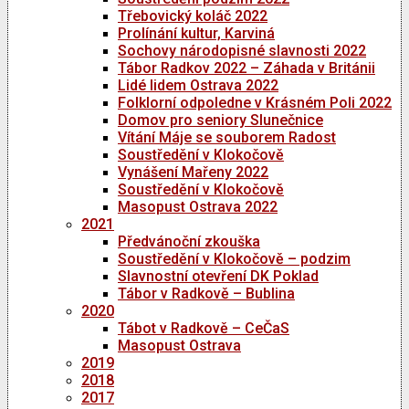
Třebovický koláč 2022
Prolínání kultur, Karviná
Sochovy národopisné slavnosti 2022
Tábor Radkov 2022 – Záhada v Británii
Lidé lidem Ostrava 2022
Folklorní odpoledne v Krásném Poli 2022
Domov pro seniory Slunečnice
Vítání Máje se souborem Radost
Soustředění v Klokočově
Vynášení Mařeny 2022
Soustředění v Klokočově
Masopust Ostrava 2022
2021
Předvánoční zkouška
Soustředění v Klokočově – podzim
Slavnostní otevření DK Poklad
Tábor v Radkově – Bublina
2020
Tábot v Radkově – CeČaS
Masopust Ostrava
2019
2018
2017