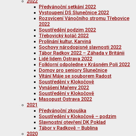
2022
Předvánoční setkání 2022
Vystoupení DS Slunečnice 2022
Rozsvícení Vánočního stromu Třebovice
2022
Soustředění podzim 2022
Třebovický koláč 2022
Prolínání kultur, Karviná
Sochovy národopisné slavnosti 2022
Tábor Radkov 2022 – Záhada v Británii
Lidé lidem Ostrava 2022
Folklorní odpoledne v Krásném Poli 2022
Domov pro seniory Slunečnice
Vítání Máje se souborem Radost
Soustředění v Klokočově
Vynášení Mařeny 2022
Soustředění v Klokočově
Masopust Ostrava 2022
2021
Předvánoční zkouška
Soustředění v Klokočově – podzim
Slavnostní otevření DK Poklad
Tábor v Radkově – Bublina
2020