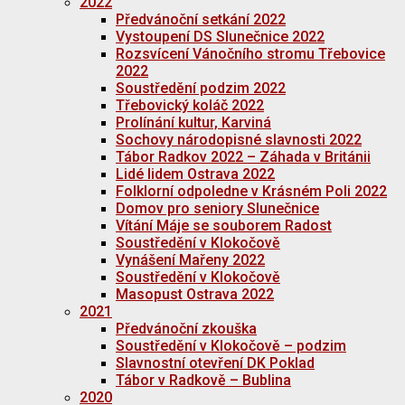
2022
Předvánoční setkání 2022
Vystoupení DS Slunečnice 2022
Rozsvícení Vánočního stromu Třebovice
2022
Soustředění podzim 2022
Třebovický koláč 2022
Prolínání kultur, Karviná
Sochovy národopisné slavnosti 2022
Tábor Radkov 2022 – Záhada v Británii
Lidé lidem Ostrava 2022
Folklorní odpoledne v Krásném Poli 2022
Domov pro seniory Slunečnice
Vítání Máje se souborem Radost
Soustředění v Klokočově
Vynášení Mařeny 2022
Soustředění v Klokočově
Masopust Ostrava 2022
2021
Předvánoční zkouška
Soustředění v Klokočově – podzim
Slavnostní otevření DK Poklad
Tábor v Radkově – Bublina
2020