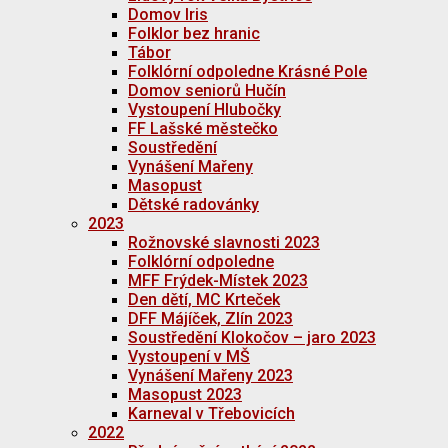
Domov Iris
Folklor bez hranic
Tábor
Folklórní odpoledne Krásné Pole
Domov seniorů Hučín
Vystoupení Hlubočky
FF Lašské městečko
Soustředění
Vynášení Mařeny
Masopust
Dětské radovánky
2023
Rožnovské slavnosti 2023
Folklórní odpoledne
MFF Frýdek-Místek 2023
Den dětí, MC Krteček
DFF Májíček, Zlín 2023
Soustředění Klokočov – jaro 2023
Vystoupení v MŠ
Vynášení Mařeny 2023
Masopust 2023
Karneval v Třebovicích
2022