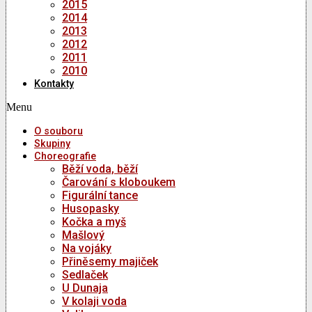
2015
2014
2013
2012
2011
2010
Kontakty
Menu
O souboru
Skupiny
Choreografie
Běží voda, běží
Čarování s kloboukem
Figurální tance
Husopasky
Kočka a myš
Mašlový
Na vojáky
Přiněsemy majiček
Sedlaček
U Dunaja
V kolaji voda