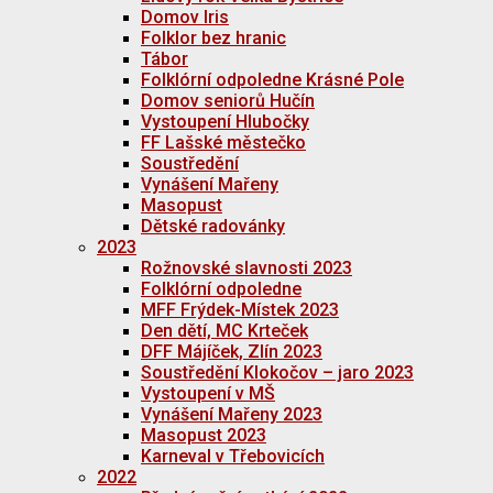
Domov Iris
Folklor bez hranic
Tábor
Folklórní odpoledne Krásné Pole
Domov seniorů Hučín
Vystoupení Hlubočky
FF Lašské městečko
Soustředění
Vynášení Mařeny
Masopust
Dětské radovánky
2023
Rožnovské slavnosti 2023
Folklórní odpoledne
MFF Frýdek-Místek 2023
Den dětí, MC Krteček
DFF Májíček, Zlín 2023
Soustředění Klokočov – jaro 2023
Vystoupení v MŠ
Vynášení Mařeny 2023
Masopust 2023
Karneval v Třebovicích
2022