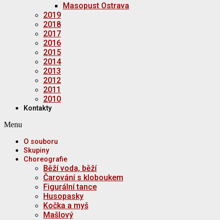
Masopust Ostrava
2019
2018
2017
2016
2015
2014
2013
2012
2011
2010
Kontakty
Menu
O souboru
Skupiny
Choreografie
Běží voda, běží
Čarování s kloboukem
Figurální tance
Husopasky
Kočka a myš
Mašlový