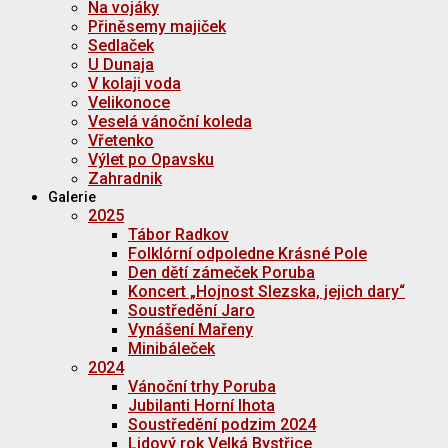
Na vojáky
Přiněsemy majiček
Sedlaček
U Dunaja
V kolaji voda
Velikonoce
Veselá vánoční koleda
Vřetenko
Výlet po Opavsku
Zahradnik
Galerie
2025
Tábor Radkov
Folklórní odpoledne Krásné Pole
Den dětí zámeček Poruba
Koncert „Hojnost Slezska, jejich dary“
Soustředění Jaro
Vynášení Mařeny
Minibáleček
2024
Vánoční trhy Poruba
Jubilanti Horní lhota
Soustředění podzim 2024
Lidový rok Velká Bystřice