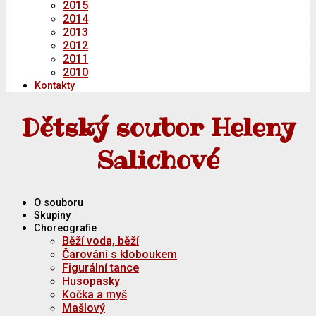
2015
2014
2013
2012
2011
2010
Kontakty
Dětský soubor Heleny
Salichové
O souboru
Skupiny
Choreografie
Běží voda, běží
Čarování s kloboukem
Figurální tance
Husopasky
Kočka a myš
Mašlový