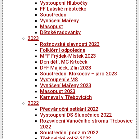
Vystoupení Hlubočky
FF Lašské městečko
Soustředění
Vynášení Mařeny
Masopust
Dětské radovánky
2023
Rožnovské slavnosti 2023
Folklórní odpoledne
MFF Frýdek-Místek 2023
Den dětí, MC Krteček
DFF Májíček, Zlín 2023
Soustředění Klokočov – jaro 2023
Vystoupení v MŠ
Vynášení Mařeny 2023
Masopust 2023
Karneval v Třebovicích
2022
Předvánoční setkání 2022
Vystoupení DS Slunečnice 2022
Rozsvícení Vánočního stromu Třebovice
2022
Soustředění podzim 2022
Třebovický koláč 2022