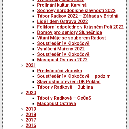
Prolínání kultur, Karviná
Sochovy národopisné slavnosti 2022
Tábor Radkov 2022 – Záhada v Británii
Lidé lidem Ostrava 2022
Folklorní odpoledne v Krásném Poli 2022
Domov pro seniory Slunečnice
Vítání Máje se souborem Radost
Soustředění v Klokočově
Vynášení Mařeny 2022
Soustředění v Klokočově
Masopust Ostrava 2022
2021
Předvánoční zkouška
Soustředění v Klokočově – podzim
Slavnostní otevření DK Poklad
Tábor v Radkově – Bublina
2020
Tábot v Radkově – CeČaS
Masopust Ostrava
2019
2018
2017
2016