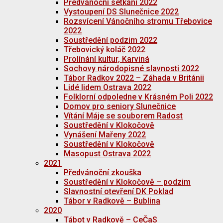
Předvánoční setkání 2022
Vystoupení DS Slunečnice 2022
Rozsvícení Vánočního stromu Třebovice
2022
Soustředění podzim 2022
Třebovický koláč 2022
Prolínání kultur, Karviná
Sochovy národopisné slavnosti 2022
Tábor Radkov 2022 – Záhada v Británii
Lidé lidem Ostrava 2022
Folklorní odpoledne v Krásném Poli 2022
Domov pro seniory Slunečnice
Vítání Máje se souborem Radost
Soustředění v Klokočově
Vynášení Mařeny 2022
Soustředění v Klokočově
Masopust Ostrava 2022
2021
Předvánoční zkouška
Soustředění v Klokočově – podzim
Slavnostní otevření DK Poklad
Tábor v Radkově – Bublina
2020
Tábot v Radkově – CeČaS