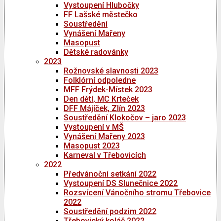
Vystoupení Hlubočky
FF Lašské městečko
Soustředění
Vynášení Mařeny
Masopust
Dětské radovánky
2023
Rožnovské slavnosti 2023
Folklórní odpoledne
MFF Frýdek-Místek 2023
Den dětí, MC Krteček
DFF Májíček, Zlín 2023
Soustředění Klokočov – jaro 2023
Vystoupení v MŠ
Vynášení Mařeny 2023
Masopust 2023
Karneval v Třebovicích
2022
Předvánoční setkání 2022
Vystoupení DS Slunečnice 2022
Rozsvícení Vánočního stromu Třebovice
2022
Soustředění podzim 2022
Třebovický koláč 2022