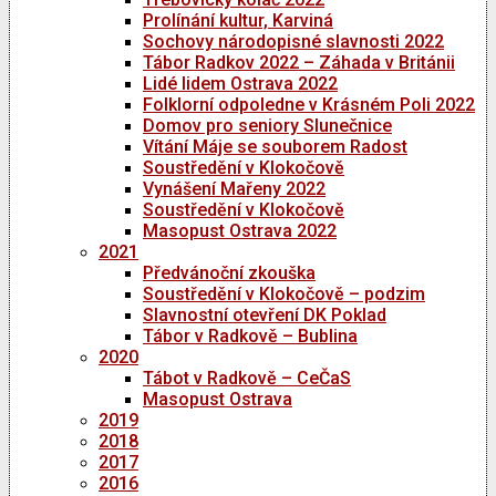
Prolínání kultur, Karviná
Sochovy národopisné slavnosti 2022
Tábor Radkov 2022 – Záhada v Británii
Lidé lidem Ostrava 2022
Folklorní odpoledne v Krásném Poli 2022
Domov pro seniory Slunečnice
Vítání Máje se souborem Radost
Soustředění v Klokočově
Vynášení Mařeny 2022
Soustředění v Klokočově
Masopust Ostrava 2022
2021
Předvánoční zkouška
Soustředění v Klokočově – podzim
Slavnostní otevření DK Poklad
Tábor v Radkově – Bublina
2020
Tábot v Radkově – CeČaS
Masopust Ostrava
2019
2018
2017
2016