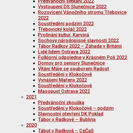
Předvánoční setkání 2022
Vystoupení DS Slunečnice 2022
Rozsvícení Vánočního stromu Třebovice
2022
Soustředění podzim 2022
Třebovický koláč 2022
Prolínání kultur, Karviná
Sochovy národopisné slavnosti 2022
Tábor Radkov 2022 – Záhada v Británii
Lidé lidem Ostrava 2022
Folklorní odpoledne v Krásném Poli 2022
Domov pro seniory Slunečnice
Vítání Máje se souborem Radost
Soustředění v Klokočově
Vynášení Mařeny 2022
Soustředění v Klokočově
Masopust Ostrava 2022
2021
Předvánoční zkouška
Soustředění v Klokočově – podzim
Slavnostní otevření DK Poklad
Tábor v Radkově – Bublina
2020
Tábot v Radkově – CeČaS