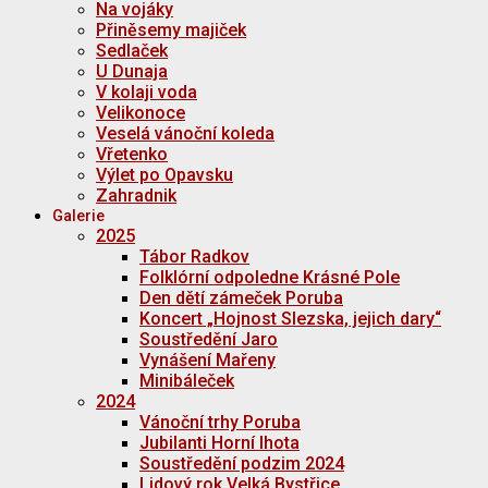
Na vojáky
Přiněsemy majiček
Sedlaček
U Dunaja
V kolaji voda
Velikonoce
Veselá vánoční koleda
Vřetenko
Výlet po Opavsku
Zahradnik
Galerie
2025
Tábor Radkov
Folklórní odpoledne Krásné Pole
Den dětí zámeček Poruba
Koncert „Hojnost Slezska, jejich dary“
Soustředění Jaro
Vynášení Mařeny
Minibáleček
2024
Vánoční trhy Poruba
Jubilanti Horní lhota
Soustředění podzim 2024
Lidový rok Velká Bystřice