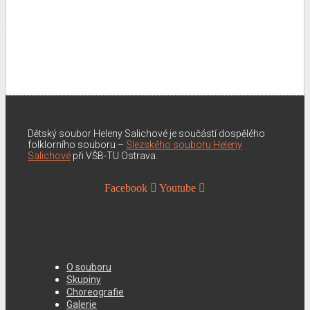
Dětský soubor Heleny Salichové je součástí dospělého
folklorního souboru –
Slezského souboru Heleny
Salichové
při VŠB-TU Ostrava.
Facebook
Youtube
O souboru
Skupiny
Choreografie
Galerie