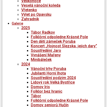
Velikonoce
Veselá vánoční koleda
Vřetenko
Výlet po Opavsku
Zahradnik
Galerie
2025
Tábor Radkov
Folklórní odpoledne Krásné Pole
Den dětí zámeček Poruba
Koncert „Hojnost Slezska, jejich dary“
Soustředění Jaro
Vynášení Mařeny
Minibáleček
2024
Vánoční trhy Poruba
Jubilanti Horní lhota
Soustředění podzim 2024
Lidový rok Velká Bystřice
Domov Iris
Folklor bez hranic
Tábor
Folklórní odpoledne Krásné Pole
Domov seniorů Hučín