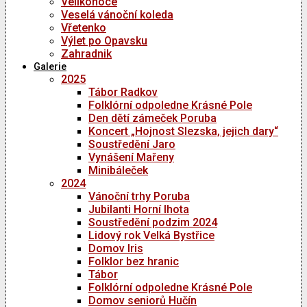
Velikonoce
Veselá vánoční koleda
Vřetenko
Výlet po Opavsku
Zahradnik
Galerie
2025
Tábor Radkov
Folklórní odpoledne Krásné Pole
Den dětí zámeček Poruba
Koncert „Hojnost Slezska, jejich dary“
Soustředění Jaro
Vynášení Mařeny
Minibáleček
2024
Vánoční trhy Poruba
Jubilanti Horní lhota
Soustředění podzim 2024
Lidový rok Velká Bystřice
Domov Iris
Folklor bez hranic
Tábor
Folklórní odpoledne Krásné Pole
Domov seniorů Hučín