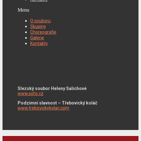
Menu
O souboru
Skupiny
Choreografie
Galerie
Kontakty
Slezský soubor Heleny Salichové
www.sshs.cz
Podzimní slavnost – Třebovický koláč
www.trebovickykolac.com