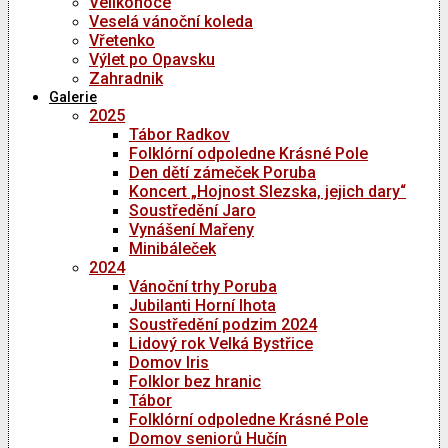
Velikonoce
Veselá vánoční koleda
Vřetenko
Výlet po Opavsku
Zahradnik
Galerie
2025
Tábor Radkov
Folklórní odpoledne Krásné Pole
Den dětí zámeček Poruba
Koncert „Hojnost Slezska, jejich dary“
Soustředění Jaro
Vynášení Mařeny
Minibáleček
2024
Vánoční trhy Poruba
Jubilanti Horní lhota
Soustředění podzim 2024
Lidový rok Velká Bystřice
Domov Iris
Folklor bez hranic
Tábor
Folklórní odpoledne Krásné Pole
Domov seniorů Hučín