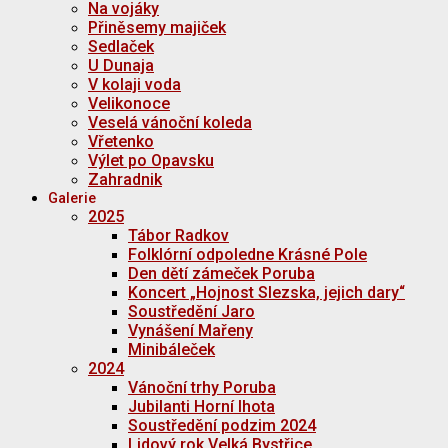
Na vojáky
Přiněsemy majiček
Sedlaček
U Dunaja
V kolaji voda
Velikonoce
Veselá vánoční koleda
Vřetenko
Výlet po Opavsku
Zahradnik
Galerie
2025
Tábor Radkov
Folklórní odpoledne Krásné Pole
Den dětí zámeček Poruba
Koncert „Hojnost Slezska, jejich dary“
Soustředění Jaro
Vynášení Mařeny
Minibáleček
2024
Vánoční trhy Poruba
Jubilanti Horní lhota
Soustředění podzim 2024
Lidový rok Velká Bystřice