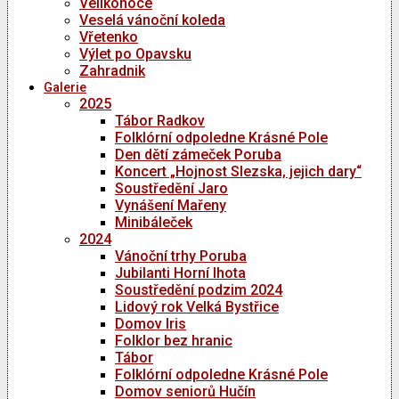
Velikonoce
Veselá vánoční koleda
Vřetenko
Výlet po Opavsku
Zahradnik
Galerie
2025
Tábor Radkov
Folklórní odpoledne Krásné Pole
Den dětí zámeček Poruba
Koncert „Hojnost Slezska, jejich dary“
Soustředění Jaro
Vynášení Mařeny
Minibáleček
2024
Vánoční trhy Poruba
Jubilanti Horní lhota
Soustředění podzim 2024
Lidový rok Velká Bystřice
Domov Iris
Folklor bez hranic
Tábor
Folklórní odpoledne Krásné Pole
Domov seniorů Hučín