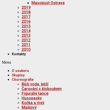
Masopust Ostrava
2019
2018
2017
2016
2015
2014
2013
2012
2011
2010
Kontakty
Menu
O souboru
Skupiny
Choreografie
Běží voda, běží
Čarování s kloboukem
Figurální tance
Husopasky
Kočka a myš
Mašlový