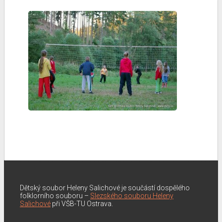
Dětský soubor Heleny Salichové je součástí dospělého
folklorního souboru –
Slezského souboru Heleny
Salichové
při VŠB-TU Ostrava.