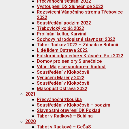
Předvánoční setkání 2022
Vystoupení DS Slunečnice 2022
Rozsvícení Vánočního stromu Třebovice
2022
Soustředění podzim 2022
Třebovický koláč 2022
Prolínání kultur, Karviná
Sochovy národopisné slavnosti 2022
Tábor Radkov 2022 – Záhada v Británii
Lidé lidem Ostrava 2022
Folklorní odpoledne v Krásném Poli 2022
Domov pro seniory Slunečnice
Vítání Máje se souborem Radost
Soustředění v Klokočově
Vynášení Mařeny 2022
Soustředění v Klokočově
Masopust Ostrava 2022
2021
Předvánoční zkouška
Soustředění v Klokočově – podzim
Slavnostní otevření DK Poklad
Tábor v Radkově – Bublina
2020
Tábot v Radkově – CeČaS