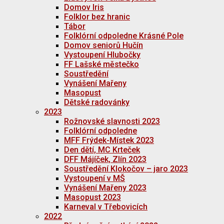
Domov Iris
Folklor bez hranic
Tábor
Folklórní odpoledne Krásné Pole
Domov seniorů Hučín
Vystoupení Hlubočky
FF Lašské městečko
Soustředění
Vynášení Mařeny
Masopust
Dětské radovánky
2023
Rožnovské slavnosti 2023
Folklórní odpoledne
MFF Frýdek-Místek 2023
Den dětí, MC Krteček
DFF Májíček, Zlín 2023
Soustředění Klokočov – jaro 2023
Vystoupení v MŠ
Vynášení Mařeny 2023
Masopust 2023
Karneval v Třebovicích
2022