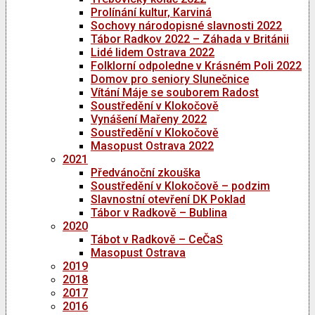
Prolínání kultur, Karviná
Sochovy národopisné slavnosti 2022
Tábor Radkov 2022 – Záhada v Británii
Lidé lidem Ostrava 2022
Folklorní odpoledne v Krásném Poli 2022
Domov pro seniory Slunečnice
Vítání Máje se souborem Radost
Soustředění v Klokočově
Vynášení Mařeny 2022
Soustředění v Klokočově
Masopust Ostrava 2022
2021
Předvánoční zkouška
Soustředění v Klokočově – podzim
Slavnostní otevření DK Poklad
Tábor v Radkově – Bublina
2020
Tábot v Radkově – CeČaS
Masopust Ostrava
2019
2018
2017
2016