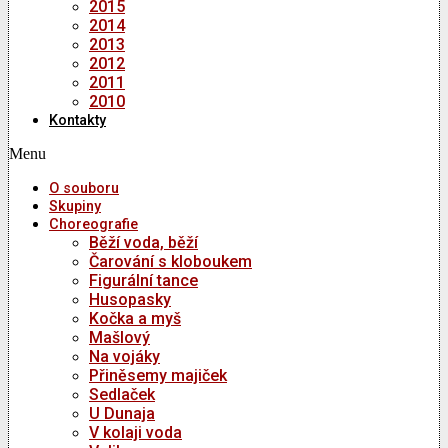
2015
2014
2013
2012
2011
2010
Kontakty
Menu
O souboru
Skupiny
Choreografie
Běží voda, běží
Čarování s kloboukem
Figurální tance
Husopasky
Kočka a myš
Mašlový
Na vojáky
Přiněsemy majiček
Sedlaček
U Dunaja
V kolaji voda