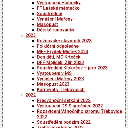
Vystoupení Hlubočky
FF Lašské městečko
Soustředění
Vynášení Mařeny
Masopust
Dětské radovánky
2023
Rožnovské slavnosti 2023
Folklórní odpoledne
MFF Frýdek-Místek 2023
Den dětí, MC Krteček
DFF Májíček, Zlín 2023
Soustředění Klokočov – jaro 2023
Vystoupení v MŠ
Vynášení Mařeny 2023
Masopust 2023
Karneval v Třebovicích
2022
Předvánoční setkání 2022
Vystoupení DS Slunečnice 2022
Rozsvícení Vánočního stromu Třebovice
2022
Soustředění podzim 2022
Třebovický koláč 2022