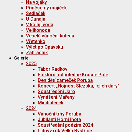
Na vojáky
Přiněsemy majiček
Sedlaček
U Dunaja
V kolaji voda
Velikonoce
Veselá vánoční koleda
Vřetenko
Výlet po Opavsku
Zahradnik
Galerie
2025
Tábor Radkov
Folklórní odpoledne Krásné Pole
Den dětí zámeček Poruba
Koncert „Hojnost Slezska, jejich dary“
Soustředění Jaro
Vynášení Mařeny
Minibáleček
2024
Vánoční trhy Poruba
Jubilanti Horní lhota
Soustředění podzim 2024
Lidový rok Velká Bystřice