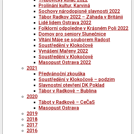
Prolínání kultur, Karviná
Sochovy národopisné slavnosti 2022
Tábor Radkov 2022 – Záhada v Británii
Lidé lidem Ostrava 2022
Folklorní odpoledne v Krásném Poli 2022
Domov pro seniory Slunečnice
Vítání Máje se souborem Radost
Soustředění v Klokočově
Vynášení Mařeny 2022
Soustředění v Klokočově
Masopust Ostrava 2022
2021
Předvánoční zkouška
Soustředění v Klokočově – podzim
Slavnostní otevření DK Poklad
Tábor v Radkově – Bublina
2020
Tábot v Radkově – CeČaS
Masopust Ostrava
2019
2018
2017
2016