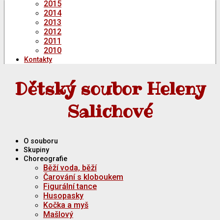
2015
2014
2013
2012
2011
2010
Kontakty
Dětský soubor Heleny
Salichové
O souboru
Skupiny
Choreografie
Běží voda, běží
Čarování s kloboukem
Figurální tance
Husopasky
Kočka a myš
Mašlový