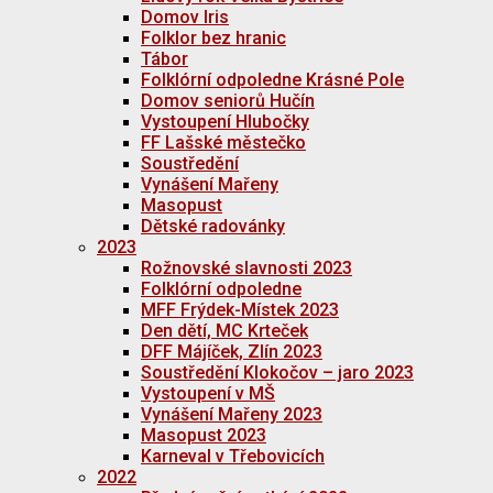
Domov Iris
Folklor bez hranic
Tábor
Folklórní odpoledne Krásné Pole
Domov seniorů Hučín
Vystoupení Hlubočky
FF Lašské městečko
Soustředění
Vynášení Mařeny
Masopust
Dětské radovánky
2023
Rožnovské slavnosti 2023
Folklórní odpoledne
MFF Frýdek-Místek 2023
Den dětí, MC Krteček
DFF Májíček, Zlín 2023
Soustředění Klokočov – jaro 2023
Vystoupení v MŠ
Vynášení Mařeny 2023
Masopust 2023
Karneval v Třebovicích
2022