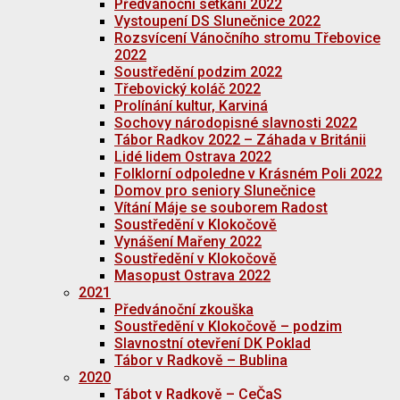
Předvánoční setkání 2022
Vystoupení DS Slunečnice 2022
Rozsvícení Vánočního stromu Třebovice
2022
Soustředění podzim 2022
Třebovický koláč 2022
Prolínání kultur, Karviná
Sochovy národopisné slavnosti 2022
Tábor Radkov 2022 – Záhada v Británii
Lidé lidem Ostrava 2022
Folklorní odpoledne v Krásném Poli 2022
Domov pro seniory Slunečnice
Vítání Máje se souborem Radost
Soustředění v Klokočově
Vynášení Mařeny 2022
Soustředění v Klokočově
Masopust Ostrava 2022
2021
Předvánoční zkouška
Soustředění v Klokočově – podzim
Slavnostní otevření DK Poklad
Tábor v Radkově – Bublina
2020
Tábot v Radkově – CeČaS