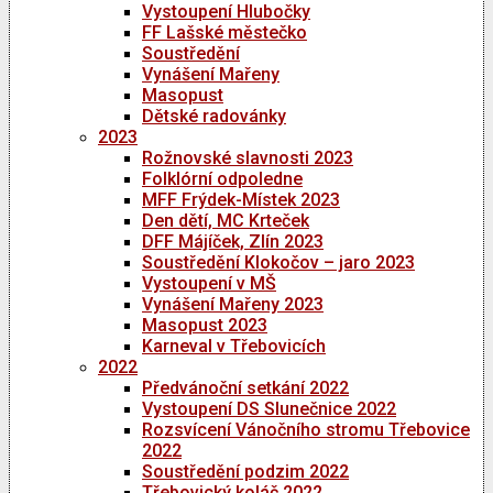
Vystoupení Hlubočky
FF Lašské městečko
Soustředění
Vynášení Mařeny
Masopust
Dětské radovánky
2023
Rožnovské slavnosti 2023
Folklórní odpoledne
MFF Frýdek-Místek 2023
Den dětí, MC Krteček
DFF Májíček, Zlín 2023
Soustředění Klokočov – jaro 2023
Vystoupení v MŠ
Vynášení Mařeny 2023
Masopust 2023
Karneval v Třebovicích
2022
Předvánoční setkání 2022
Vystoupení DS Slunečnice 2022
Rozsvícení Vánočního stromu Třebovice
2022
Soustředění podzim 2022
Třebovický koláč 2022